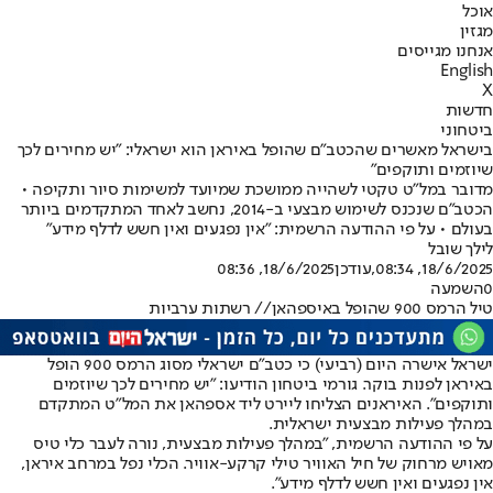
אוכל
מגזין
אנחנו מגייסים
English
X
חדשות
ביטחוני
בישראל מאשרים שהכטב"ם שהופל באיראן הוא ישראלי: "יש מחירים לכך
שיוזמים ותוקפים״
מדובר במל"ט טקטי לשהייה ממושכת שמיועד למשימות סיור ותקיפה •
הכטב"ם שנכנס לשימוש מבצעי ב-2014, נחשב לאחד המתקדמים ביותר
בעולם • על פי ההודעה הרשמית: "אין נפגעים ואין חשש לדלף מידע"
לילך שובל
18/6/2025, 08:34
,עודכן
18/6/2025, 08:36
0
השמעה
טיל הרמס 900 שהופל באיספהאן// רשתות ערביות
ישראל אישרה היום (רביעי) כי כטב"ם ישראלי מסוג הרמס 900 הופל
באיראן לפנות בוקר. גורמי ביטחון הודיעו: "יש מחירים לכך שיוזמים
ותוקפים". האיראנים הצליחו ליירט ליד אספהאן את המל"ט המתקדם
במהלך פעילות מבצעית ישראלית.
על פי ההודעה הרשמית, "במהלך פעילות מבצעית, נורה לעבר כלי טיס
מאויש מרחוק של חיל האוויר טילי קרקע-אוויר. הכלי נפל במרחב איראן,
אין נפגעים ואין חשש לדלף מידע".