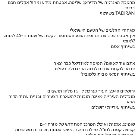
מהפכת האנרגיה של תדיראן: שליטה, אבטחת מידע וניהול אקלים חכם
בבית
בשיתוף TADIRAN
מאחורי הקלעים של הטעם הישראלי
איך אסם הפכה את תקופת הצנע והמחסור הקשה של שנות ה-40 למותג
לאומי?
בשיתוף אסם
אתם עוד לא שם? הטיסה למונדיאל כבר יצאה
יונדאי לוקחת אתכם לבמה הכי גדולה בעולם
בשיתוף יונדאי מבית כלמוביל
ירושלים 2040: העיר נערכת ל- 1.5 מליון תושבים
מנכ"לית העירייה מציגה תוכנית להשארת הצעירים ובניית עתיד הדור
הבא
בשיתוף עיריית ירושלים
שופינג, אמנות ואוכל: המרכז המתחדש של מזרח י-ם
קפיצה קטנה לחו"ל: טיילת חדשה, מיצגי אמנות, וכיכרות משופצות