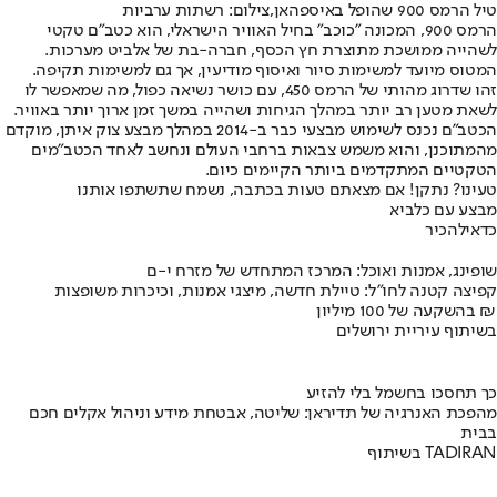
טיל הרמס 900 שהופל באיספהאן,צילום: רשתות ערביות
הרמס 900, המכונה "כוכב" בחיל האוויר הישראלי, הוא כטב"ם טקטי
לשהייה ממושכת מתוצרת חץ הכסף, חברה-בת של אלביט מערכות.
המטוס מיועד למשימות סיור ואיסוף מודיעין, אך גם למשימות תקיפה.
זהו שדרוג מהותי של הרמס 450, עם כושר נשיאה כפול, מה שמאפשר לו
לשאת מטען רב יותר במהלך הגיחות ושהייה במשך זמן ארוך יותר באוויר.
הכטב"ם נכנס לשימוש מבצעי כבר ב-2014 במהלך מבצע צוק איתן, מוקדם
מהמתוכנן, והוא משמש צבאות ברחבי העולם ונחשב לאחד הכטב"מים
הטקטיים המתקדמים ביותר הקיימים כיום.
טעינו? נתקן! אם מצאתם טעות בכתבה, נשמח שתשתפו אותנו
מבצע עם כלביא
כדאי
להכיר
שופינג, אמנות ואוכל: המרכז המתחדש של מזרח י-ם
קפיצה קטנה לחו"ל: טיילת חדשה, מיצגי אמנות, וכיכרות משופצות
בהשקעה של 100 מיליון ₪
בשיתוף עיריית ירושלים
כך תחסכו בחשמל בלי להזיע
מהפכת האנרגיה של תדיראן: שליטה, אבטחת מידע וניהול אקלים חכם
בבית
בשיתוף TADIRAN