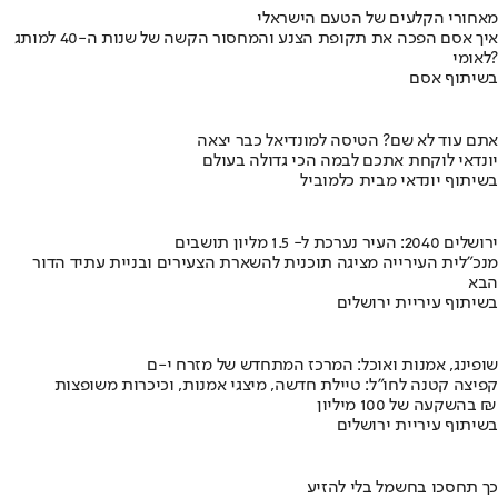
מאחורי הקלעים של הטעם הישראלי
איך אסם הפכה את תקופת הצנע והמחסור הקשה של שנות ה-40 למותג
לאומי?
בשיתוף אסם
אתם עוד לא שם? הטיסה למונדיאל כבר יצאה
יונדאי לוקחת אתכם לבמה הכי גדולה בעולם
בשיתוף יונדאי מבית כלמוביל
ירושלים 2040: העיר נערכת ל- 1.5 מליון תושבים
מנכ"לית העירייה מציגה תוכנית להשארת הצעירים ובניית עתיד הדור
הבא
בשיתוף עיריית ירושלים
שופינג, אמנות ואוכל: המרכז המתחדש של מזרח י-ם
קפיצה קטנה לחו"ל: טיילת חדשה, מיצגי אמנות, וכיכרות משופצות
בהשקעה של 100 מיליון ₪
בשיתוף עיריית ירושלים
כך תחסכו בחשמל בלי להזיע