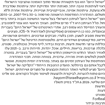
"ישראל היום" הוא גוף תקשורת שנוסד מתוך האמונה שהציבור הישראלי
ראוי לעיתונות טובה יותר, מאוזנת יותר ומדויקת יותר. עיתונות שמדברת
ולא צועקת. עיתונות אמינה, אובייקטיבית ועניינית. עיתונות אחרת וללא
תשלום. המהדורה המודפסת הראשונה פורסמה ב-30 ביולי 2007, וב-2010
הפך "ישראל היום" לעיתון הישראלי בעל שיעור החשיפה הגבוה ביותר בימי
חול. מו"ל העיתון היא ד"ר מרים אדלסון. העורך הראשי הוא עמר לחמנוביץ,
והעורך המייסד הוא עמוס רגב. אתרי האינטרנט של "ישראל היום" בעברית
ובאנגלית, כמו כן היישומונים (אפליקציות) לאנדרואיד ול-iOS, מציגים
חדשות מסביב לשעון, תוכן בלעדי, מבזקים ועדכונים, ניתוחים ופרשנויות,
וידיאו, פודקאסטים ושידורים חיים. פלטפורמות הדיגיטל של "ישראל היום"
כוללות ערוצי חדשות ודעות, תרבות ובידור, לייף סטייל, טכנולוגיה, ספורט,
כלכלה וצרכנות, בריאות, חיילים, אוכל, יהדות, תיירות ורכב. ב-2021 עלו
לאוויר האתר החדש והיישומון החדש של "ישראל היום" בעברית, במטרה
לספק לגולשים חוויה מהירה, עדכנית, בטוחה ונוחה. תכני המהדורה
המודפסת של העיתון זמינים גם באתר, במהדורה יומית מקוונת, ואפשר
לקבל אותם גם בניוזלטר. מועדון ההטבות הייחודי "הקליקה של ישראל
היום" מציע לגולשי האתר הנחות ומבצעים על מוצרים ושירותים. ישראל
היום פתוח להערות, לביקורת ולהצעות לשיפור מקהל הקוראים. פנו אלינו
במייל hayom@israelhayom.co.il.
יום שלישי, 9.6.2026
כ"ד בסיון תשפ"ו
חדשות
דעות
ספורט
ForReal
תרבות ובידור