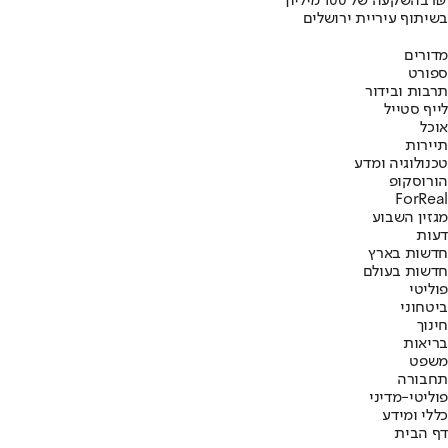
בהשקעה של 100 מיליון ₪
בשיתוף עיריית ירושלים
מדורים
ספורט
תרבות ובידור
לייף סטייל
אוכל
תיירות
טכנולוגיה ומדע
הורוסקופ
ForReal
מגזין השבוע
דעות
חדשות בארץ
חדשות בעולם
פוליטי
ביטחוני
חינוך
בריאות
משפט
תחבורה
פוליטי-מדיני
כללי ומידע
דף הבית