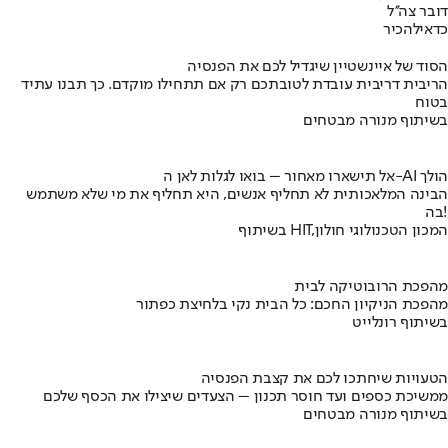
דובר צה''ל
כדאי
להכיר
הסוד של איינשטיין שיגדיל לכם את הפנסיה
הריבית דריבית עובדת לטובתכם רק אם תתחילו מוקדם. כך תבנו עתיד
בטוח
בשיתוף מנורה מבטחים
אל תישארו מאחור – בואו לגלות לאן ה-AI הולך
הבינה המלאכותית לא תחליף אנשים, היא תחליף את מי שלא משתמש
בה!
בשיתוף HIT,המכון הטכנולוגי חולון
מהפכת הרובוטיקה לבית
מהפכת הניקיון החכם: כל הבית נקי בלחיצת כפתור
בשיתוף רונלייט
הטעויות שיחתכו לכם את קצבת הפנסיה
ממשיכת כספים ועד חוסר תכנון – הצעדים שיצילו את הכסף שלכם
בשיתוף מנורה מבטחים