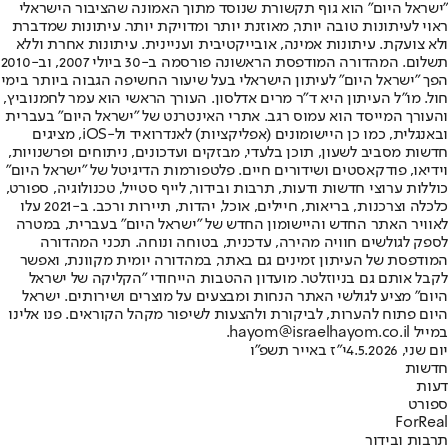
"ישראל היום" הוא גוף תקשורת שנוסד מתוך האמונה שהציבור הישראלי
ראוי לעיתונות טובה יותר, מאוזנת יותר ומדויקת יותר. עיתונות שמדברת
ולא צועקת. עיתונות אמינה, אובייקטיבית ועניינית. עיתונות אחרת וללא
תשלום. המהדורה המודפסת הראשונה פורסמה ב-30 ביולי 2007, וב-2010
הפך "ישראל היום" לעיתון הישראלי בעל שיעור החשיפה הגבוה ביותר בימי
חול. מו"ל העיתון היא ד"ר מרים אדלסון. העורך הראשי הוא עמר לחמנוביץ,
והעורך המייסד הוא עמוס רגב. אתרי האינטרנט של "ישראל היום" בעברית
ובאנגלית, כמו כן היישומונים (אפליקציות) לאנדרואיד ול-iOS, מציגים
חדשות מסביב לשעון, תוכן בלעדי, מבזקים ועדכונים, ניתוחים ופרשנויות,
וידיאו, פודקאסטים ושידורים חיים. פלטפורמות הדיגיטל של "ישראל היום"
כוללות ערוצי חדשות ודעות, תרבות ובידור, לייף סטייל, טכנולוגיה, ספורט,
כלכלה וצרכנות, בריאות, חיילים, אוכל, יהדות, תיירות ורכב. ב-2021 עלו
לאוויר האתר החדש והיישומון החדש של "ישראל היום" בעברית, במטרה
לספק לגולשים חוויה מהירה, עדכנית, בטוחה ונוחה. תכני המהדורה
המודפסת של העיתון זמינים גם באתר, במהדורה יומית מקוונת, ואפשר
לקבל אותם גם בניוזלטר. מועדון ההטבות הייחודי "הקליקה של ישראל
היום" מציע לגולשי האתר הנחות ומבצעים על מוצרים ושירותים. ישראל
היום פתוח להערות, לביקורת ולהצעות לשיפור מקהל הקוראים. פנו אלינו
במייל hayom@israelhayom.co.il.
יום שני, 4.5.2026
י"ז באייר תשפ"ו
חדשות
דעות
ספורט
ForReal
תרבות ובידור