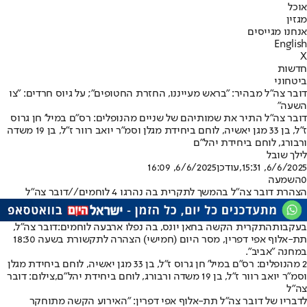
אוכל
מגזין
אנחנו מגייסים
English
X
חדשות
ביטחוני
דובר צה"ל מבהיר: "בראש מעייננו, החזרת החטופים"; על גיוס חרדים: "צו
השעה"
דובר צה"ל התיר את שמותיהם של שניים מהנופלים: רס"ם במיל' חן גרוס
ז"ל, בן 33 מגן יאשיה, לוחם ביחידת מגלן וסמ"ר יואב רוור ז"ל, בן 19 משדה
ורבורג, לוחם ביחידת יהל"ם
לילך שובל
6/6/2025, 15:31
,עודכן
6/6/2025, 16:09
0
השמעה
הצהרת דובר צה"ל בהמשך לתקרית בה נהרגו 4 לוחמים//דובר צה"ל
בעקבות
התקרית הקשה בחאן יונס
, בה נפלו ארבעה לוחמים:
דובר צה״ל,
תת-אלוף אפי דפרין, מסר היום (חמישי) הצהרה לתקשורת בשעה 18:30
במחנה ״אביב״.
2 מהנופלים: רס"ם במיל' חן גרוס ז"ל, בן 33 מגן יאשיה, לוחם ביחידת מגלן
וסמ"ר יואב רוור ז"ל, בן 19 משדה ורבורג, לוחם ביחידת יהל"ם,צילום: דובר
צה"ל
לדבריו של דובר צה"ל תת-אלוף אפי דפרין: "האירוע הקשה מתוחקר