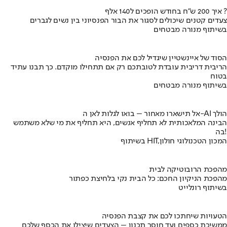
איך 200 ש"ח בחודש הופכים ל140 אלף ?
צעדים קטנים שיכולים לסגור את הבור הפנסיוני בין נשים לגברים
בשיתוף מנורה מבטחים
הסוד של איינשטיין שיגדיל לכם את הפנסיה
הריבית דריבית עובדת לטובתכם רק אם תתחילו מוקדם. כך תבנו עתיד
בטוח
בשיתוף מנורה מבטחים
אל תישארו מאחור – בואו לגלות לאן ה-AI הולך
הבינה המלאכותית לא תחליף אנשים, היא תחליף את מי שלא משתמש
בה!
בשיתוף HIT,המכון הטכנולוגי חולון
מהפכת הרובוטיקה לבית
מהפכת הניקיון החכם: כל הבית נקי בלחיצת כפתור
בשיתוף רונלייט
הטעויות שיחתכו לכם את קצבת הפנסיה
ממשיכת כספים ועד חוסר תכנון – הצעדים שיצילו את הכסף שלכם