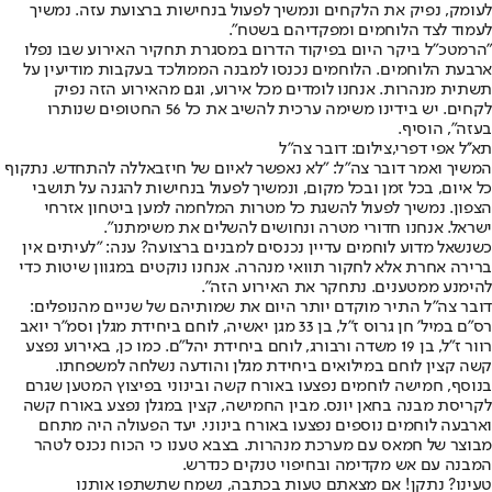
לעומק, נפיק את הלקחים ונמשיך לפעול בנחישות ברצועת עזה. נמשיך
לעמוד לצד הלוחמים ומפקדיהם בשטח".
"הרמטכ"ל ביקר היום בפיקוד הדרום במסגרת תחקיר האירוע שבו נפלו
ארבעת הלוחמים. הלוחמים נכנסו למבנה הממולכד בעקבות מודיעין על
תשתית מנהרות. אנחנו לומדים מכל אירוע, וגם מהאירוע הזה נפיק
לקחים. יש בידינו משימה ערכית להשיב את כל 56 החטופים שנותרו
בעזה", הוסיף.
תא''ל אפי דפרי,צילום: דובר צה"ל
המשיך ואמר דובר צה"ל: "לא נאפשר לאיום של חיזבאללה להתחדש. נתקוף
כל איום, בכל זמן ובכל מקום, ונמשיך לפעול בנחישות להגנה על תושבי
הצפון. נמשיך לפעול להשגת כל מטרות המלחמה למען ביטחון אזרחי
ישראל. אנחנו חדורי מטרה ונחושים להשלים את משימתנו".
כשנשאל מדוע לוחמים עדיין נכנסים למבנים ברצועה? ענה: ״לעיתים אין
ברירה אחרת אלא לחקור תוואי מנהרה. אנחנו נוקטים במגוון שיטות כדי
להימנע ממטענים. נתחקר את האירוע הזה״.
דובר צה"ל התיר מוקדם יותר היום את שמותיהם של שניים מהנופלים:
רס"ם במיל' חן גרוס ז"ל, בן 33 מגן יאשיה, לוחם ביחידת מגלן וסמ"ר יואב
רוור ז"ל, בן 19 משדה ורבורג, לוחם ביחידת יהל"ם. כמו כן, באירוע נפצע
קשה קצין לוחם במילואים ביחידת מגלן והודעה נשלחה למשפחתו.
בנוסף, חמישה לוחמים נפצעו באורח קשה ובינוני בפיצוץ המטען שגרם
לקריסת מבנה בחאן יונס. מבין החמישה, קצין במגלן נפצע באורח קשה
וארבעה לוחמים נוספים נפצעו באורח בינוני. יעד הפעולה היה מתחם
מבוצר של חמאס עם מערכת מנהרות. בצבא טענו כי הכוח נכנס לטהר
המבנה עם אש מקדימה ובחיפוי טנקים כנדרש.
טעינו? נתקן! אם מצאתם טעות בכתבה, נשמח שתשתפו אותנו