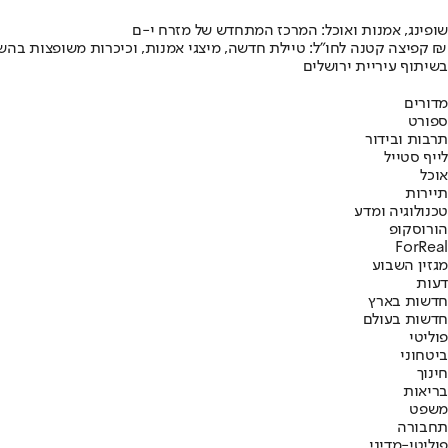
שופינג, אמנות ואוכל: המרכז המתחדש של מזרח י-ם
קפיצה קטנה לחו"ל: טיילת חדשה, מיצגי אמנות, וכיכרות משופצות בהשקעה של 100 מיליון ₪
בשיתוף עיריית ירושלים
מדורים
ספורט
תרבות ובידור
לייף סטייל
אוכל
תיירות
טכנולוגיה ומדע
הורוסקופ
ForReal
מגזין השבוע
דעות
חדשות בארץ
חדשות בעולם
פוליטי
ביטחוני
חינוך
בריאות
משפט
תחבורה
פוליטי-מדיני