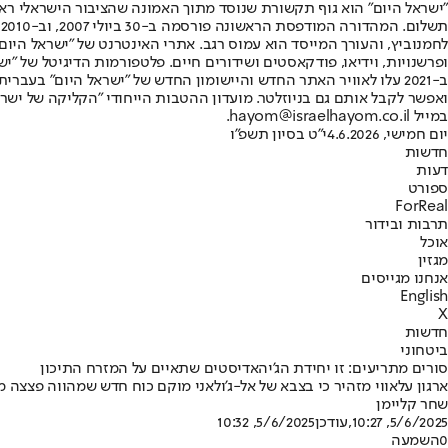
"ישראל היום" הוא גוף תקשורת שנוסד מתוך האמונה שהציבור הישראלי ראוי 
ת
ופרשנויות, וידיאו, פודקאסטים ושידורים חיים. פלטפורמות הדיגיטל של "ישרא
ב-2021 עלו לאוויר האתר החדש והיישומון החדש של "ישראל היום" בע
ואפשר לקבל אותם גם בניוזלטר. מועדון ההטבות הייחודי "הקליקה של ישרא
במייל hayom@israelhayom.co.il.
יום חמישי, 4.6.2026
י"ט בסיון תשפ"ו
חדשות
דעות
ספורט
ForReal
תרבות ובידור
אוכל
מגזין
אנחנו מגייסים
English
X
חדשות
ביטחוני
סורים מתריעים: זו יחידת הג'יהאדיסטים שתאיים על המזרח התיכון
ארגון עלאווי מזהיר כי בצבא של אל-ג'ולאני מוקם כוח חדש שמהווה פצצ
שחר קליימן
5/6/2025, 10:27
,עודכן
5/6/2025, 10:32
0
השמעה