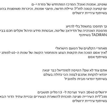
שופינג, אמנות ואוכל: המרכז המתחדש של מזרח י-ם
קפיצה קטנה לחו"ל: טיילת חדשה, מיצגי אמנות, וכיכרות משופצות בהשקעה של 100 מיליון ₪
בשיתוף עיריית ירושלים
כך תחסכו בחשמל בלי להזיע
מהפכת האנרגיה של תדיראן: שליטה, אבטחת מידע וניהול אקלים חכם בבי
בשיתוף TADIRAN
מאחורי הקלעים של הטעם הישראלי
איך אסם הפכה את תקופת הצנע והמחסור הקשה של שנות ה-40 למותג לאומי?
בשיתוף אסם
אתם עוד לא שם? הטיסה למונדיאל כבר יצאה
יונדאי לוקחת אתכם לבמה הכי גדולה בעולם
בשיתוף יונדאי מבית כלמוביל
ירושלים 2040: העיר נערכת ל- 1.5 מליון תושבים
מנכ"לית העירייה מציגה תוכנית להשארת הצעירים ובניית עתיד הדור הבא
בשיתוף עיריית ירושלים