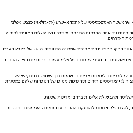
בא שהמשטר האסלאמיסטי של אחמד א-שרע (אל-ג'ולאני) מגבש מפלגי
דיסטים נגד אסד. הפרסום התבסס על דבריו של השליח המיוחד לסוריה
חמת האזרחים.
לפי הודעת "הברית הסורית המערבית", ארגון שמאגד עלאווים בצפון אמריקה, "כוח צבאי בעל אידיאולוגיה ג'יהאדיסטית מושרשת מתגבש בשקט בתוך אזור החוף הסורי תחת מסגרת שמכונה הדיוויזיה ה-84 של 'הצבא הערבי
ה אידיאולוגית בהתאם לעקרונות של אל-קאעידה. הלוחמים האלה הופכים
חר לקלוט אותן ליחידות צבאיות רשמיות תוך שימוש בתירוץ שללא
מציה לג'יהאדיסטים הזרים תוך נרמול מסוכן של הנוכחות שלהם במסגרת
שליטה ולהביא לגל אלימות ברחבי מדינות שכנות.
ריה, לפקח עליו ולחתור להפסקת ההכרה או התמיכה העקיפות במסגרות