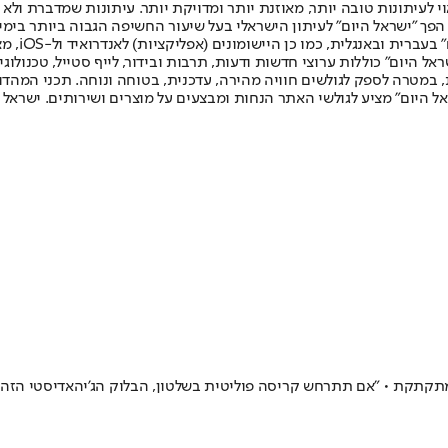
לעיתונות טובה יותר, מאוזנת יותר ומדויקת יותר. עיתונות שמדברת ולא צ
שלום. המהדורה המודפסת הראשונה פורסמה ב-30 ביולי 2007, וב-2010 הפך "ישראל היום" לעיתון הישראלי בעל שי
לחמנוביץ,
ל היום" כוללות ערוצי חדשות ודעות, תרבות ובידור, לייף סטייל, טכנולוגיה
ברית, במטרה לספק לגולשים חוויה מהירה, עדכנית, בטוחה ונוחה. תכני המה
ל היום" מציע לגולשי האתר הנחות ומבצעים על מוצרים ושירותים. ישראל 
ה מתקתקת • "אם תתרחש קריסה פוליטית בשלטון, הבלוק הג'יהאדיסטי הזה