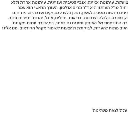
ועקת. עיתונות אמינה, אובייקטיבית ועניינית. עיתונות אחרת וללא
עור החשיפה הגבוה ביותר בימי חול. מו"ל העיתון היא ד"ר מרים אדלסון. העורך הראשי הוא עמר
 והעורך המייסד הוא עמוס רגב. אתרי האינטרנט של "ישראל היום" בעברית ובאנגלית, כמו כן היישומונים (אפליקציות) לאנדרואיד ול-iOS, מציגים חדשות מסביב לשעון, תוכן בלעדי, מבזקים ועדכונים, ניתוחים
, ספורט, כלכלה וצרכנות, בריאות, חיילים, אוכל, יהדות, תיירות ורכב.
דורה המודפסת של העיתון זמינים גם באתר, במהדורה יומית מקוונת,
היום פתוח להערות, לביקורת ולהצעות לשיפור מקהל הקוראים. פנו אלינו
 עלול לצאת משליטה"