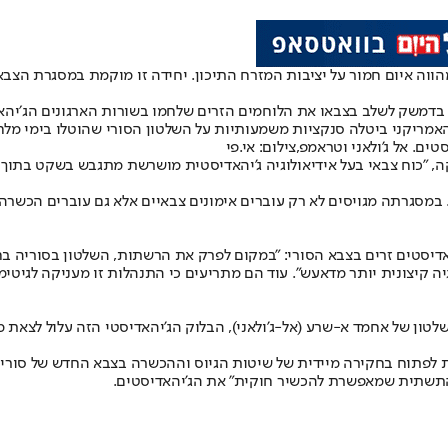
מהווה איום חמור על יציבות המזרח התיכון. יחידה זו מוקמת במסגרת הצ
 בדמשק לשלב בצבאו את הלוחמים הזרים שלחמו בשורות הארגונים הג׳יהא
האמריקני ביטלה סנקציות משמעותיות על השלטון הסורי שהוטלו בימי מל
 אל ג'ולאני וטראמפ,צילום: אי.פי
. במסגרתה מגויסים לא רק עוברים אימונים צבאיים אלא גם עוברים הכשר
האדיסטים זרים בצבא הסורי: "במקום לפרק את הרשתות, השלטון בסוריה ב
ה קיצונית יותר מדאעש". עוד הם מתריעים כי התנהלות זו מעניקה לגיטי
ון של אחמד א-שרע (אל-ג'ולאני), הבלוק הג'יהאדיסטי הזה עלול לצאת מ
ריות לפתוח בחקירה מיידית של שיטות הגיוס וההכשרה בצבא החדש של סו
ת התשתית שמאפשרת להכשיר חוקית" את הג'יהאדיסטים.