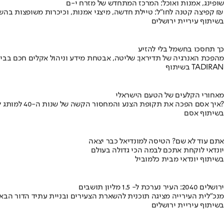
שופינג, אמנות ואוכל: המרכז המתחדש של מזרח י-ם
קפיצה קטנה לחו"ל: טיילת חדשה, מיצגי אמנות, וכיכרות משופצות בהשקעה של 100 מיליון ₪
בשיתוף עיריית ירושלים
כך תחסכו בחשמל בלי להזיע
מהפכת האנרגיה של תדיראן: שליטה, אבטחת מידע וניהול אקלים חכם בבי
בשיתוף TADIRAN
מאחורי הקלעים של הטעם הישראלי
איך אסם הפכה את תקופת הצנע והמחסור הקשה של שנות ה-40 למותג לאומי?
בשיתוף אסם
אתם עוד לא שם? הטיסה למונדיאל כבר יצאה
יונדאי לוקחת אתכם לבמה הכי גדולה בעולם
בשיתוף יונדאי מבית כלמוביל
ירושלים 2040: העיר נערכת ל- 1.5 מליון תושבים
מנכ"לית העירייה מציגה תוכנית להשארת הצעירים ובניית עתיד הדור הבא
בשיתוף עיריית ירושלים