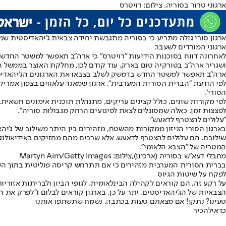
ארגוני טרור בסוריה. צילום: רויטרס
ארגון סורי גולה מתריע כי בסוריה מתגבשת יחידה צבאית ג'יהאדיסטית ש
ארגוני המורדים לשעבר.
לאחרונה דווח בסוכנות הידיעות "רויטרס" כי ארה״ב תאפשר למשטר החדש
ושגריר ארה״ב בטורקיה טום בארק. עוד קודם לכן, מחלקת האוצר בממשל 
ארה״ב תאפשר למשטר החדש בדמשק לשלב בצבאו את הארגונים הג׳יהאדיסטים.
הסורי'.
לפי מקורות שונים, כולל קצינים עריקים, מתנהלת תוכנית אימונים חשאית
לפצצות זמן, כאלה שמסוגלים לצאת לפיגועים הרחק מגבולות סוריה".
"עלולים להצטרף לדאעש"
בארגון הסורי הניזון ממקורות מהשטח, מזהירים בין היתר משילוב של ג'י
שילובם, הם עלולים להצטרף לדאעש. אלא שרבים מהם מחזיקים באידיאולוגי
המטריה של "הצבא הלאומי".
מחבלי דעא"ש בסוריה (ארכיון),צילום: Martyn Aim/Getty Images
בברית הסורית המערבית מזהירים כי אם תתרחש קריסה פוליטית בתוך השלט
לפקח על שיטות הגיוס
על רקע זה, הם קוראים לקהילה הבינלאומית, לגופי הביון ולבריתות אזו
הצבאיות של הג'יהאדיסטים. יתר על כן, בארגון קוראים לבלום ו"לפרק א
טעינו? נתקן! אם מצאתם טעות בכתבה, נשמח שתשתפו אותנו
כדאי
להכיר