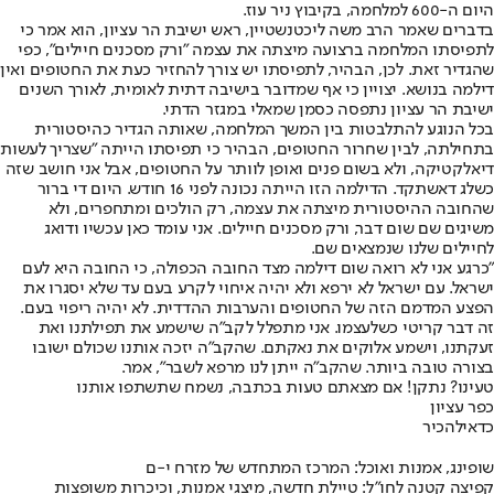
היום ה-600 למלחמה, בקיבוץ ניר עוז.
בדברים שאמר הרב משה ליכטנשטיין, ראש ישיבת הר עציון, הוא אמר כי
לתפיסתו המלחמה ברצועה מיצתה את עצמה "ורק מסכנים חיילים", כפי
שהגדיר זאת. לכן, הבהיר, לתפיסתו יש צורך להחזיר כעת את החטופים ואין
דילמה בנושא. יצויין כי אף שמדובר בישיבה דתית לאומית, לאורך השנים
ישיבת הר עציון נתפסה כסמן שמאלי במגזר הדתי.
בכל הנוגע להתלבטות בין המשך המלחמה, שאותה הגדיר כהיסטורית
בתחילתה, לבין שחרור החטופים, הבהיר כי תפיסתו הייתה "שצריך לעשות
דיאלקטיקה, ולא בשום פנים ואופן לוותר על החטופים, אבל אני חושב שזה
כשלג דאשתקד. הדילמה הזו הייתה נכונה לפני 16 חודש. היום די ברור
שהחובה ההיסטורית מיצתה את עצמה, רק הולכים ומתחפרים, ולא
משיגים שם שום דבר, ורק מסכנים חיילים. אני עומד כאן עכשיו ודואג
לחיילים שלנו שנמצאים שם.
"כרגע אני לא רואה שום דילמה מצד החובה הכפולה, כי החובה היא לעם
ישראל. עם ישראל לא ירפא ולא יהיה איחוי לקרע בעם עד שלא יסגרו את
הפצע המדמם הזה של החטופים והערבות ההדדית. לא יהיה ריפוי בעם.
זה דבר קריטי כשלעצמו. אני מתפלל לקב"ה שישמע את תפילתנו ואת
זעקתנו, וישמע אלוקים את נאקתם. שהקב"ה יזכה אותנו שכולם ישובו
בצורה טובה ביותר. שהקב"ה ייתן לנו מרפא לשבר", אמר.
טעינו? נתקן! אם מצאתם טעות בכתבה, נשמח שתשתפו אותנו
כפר עציון
כדאי
להכיר
שופינג, אמנות ואוכל: המרכז המתחדש של מזרח י-ם
קפיצה קטנה לחו"ל: טיילת חדשה, מיצגי אמנות, וכיכרות משופצות