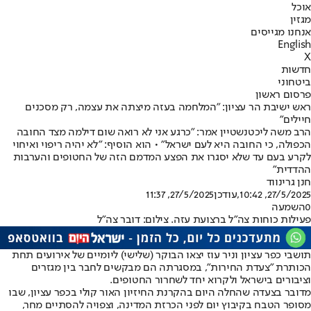
אוכל
מגזין
אנחנו מגייסים
English
X
חדשות
ביטחוני
פרסום ראשון
ראש ישיבת הר עציון: "המלחמה בעזה מיצתה את עצמה, רק מסכנים
חיילים"
הרב משה ליכטנשטיין אמר: "כרגע אני לא רואה שום דילמה מצד החובה
הכפולה, כי החובה היא לעם ישראל" • הוא הוסיף: "לא יהיה ריפוי ואיחוי
לקרע בעם עד שלא יסגרו את הפצע המדמם הזה של החטופים והערבות
ההדדית"
חנן גרינווד
27/5/2025, 10:42
,עודכן
27/5/2025, 11:37
0
השמעה
פעילות כוחות צה"ל ברצועת עזה. צילום: דובר צה"ל
תושבי כפר עציון וניר עוז יצאו הבוקר (שלישי) ליומיים של אירועים תחת
הכותרת "צעדת החירות", במסגרתה הם מבקשים לחבר בין מגזרים
וציבורים בישראל ולקרוא יחד לשחרור החטופים.
מדובר בצעדה שהחלה היום בהקרנת החיזיון האור קולי בכפר עציון, שבו
מסופר הטבח בקיבוץ יום לפני הכרזת המדינה, וצפויה להסתיים מחר,