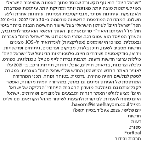
"ישראל היום" הוא גוף תקשורת שנוסד מתוך האמונה שהציבור הישראלי
ראוי לעיתונות טובה יותר, מאוזנת יותר ומדויקת יותר. עיתונות שמדברת
ולא צועקת. עיתונות אמינה, אובייקטיבית ועניינית. עיתונות אחרת וללא
תשלום. המהדורה המודפסת הראשונה פורסמה ב-30 ביולי 2007, וב-2010
הפך "ישראל היום" לעיתון הישראלי בעל שיעור החשיפה הגבוה ביותר בימי
חול. מו"ל העיתון היא ד"ר מרים אדלסון. העורך הראשי הוא עמר לחמנוביץ,
והעורך המייסד הוא עמוס רגב. אתרי האינטרנט של "ישראל היום" בעברית
ובאנגלית, כמו כן היישומונים (אפליקציות) לאנדרואיד ול-iOS, מציגים
חדשות מסביב לשעון, תוכן בלעדי, מבזקים ועדכונים, ניתוחים ופרשנויות,
וידיאו, פודקאסטים ושידורים חיים. פלטפורמות הדיגיטל של "ישראל היום"
כוללות ערוצי חדשות ודעות, תרבות ובידור, לייף סטייל, טכנולוגיה, ספורט,
כלכלה וצרכנות, בריאות, חיילים, אוכל, יהדות, תיירות ורכב. ב-2021 עלו
לאוויר האתר החדש והיישומון החדש של "ישראל היום" בעברית, במטרה
לספק לגולשים חוויה מהירה, עדכנית, בטוחה ונוחה. תכני המהדורה
המודפסת של העיתון זמינים גם באתר, במהדורה יומית מקוונת, ואפשר
לקבל אותם גם בניוזלטר. מועדון ההטבות הייחודי "הקליקה של ישראל
היום" מציע לגולשי האתר הנחות ומבצעים על מוצרים ושירותים. ישראל
היום פתוח להערות, לביקורת ולהצעות לשיפור מקהל הקוראים. פנו אלינו
במייל hayom@israelhayom.co.il.
יום שלישי, 9.6.2026
כ"ד בסיון תשפ"ו
חדשות
דעות
ספורט
ForReal
תרבות ובידור