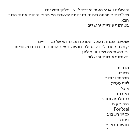
ירושלים 2040: העיר נערכת ל- 1.5 מליון תושבים
מנכ"לית העירייה מציגה תוכנית להשארת הצעירים ובניית עתיד הדור
הבא
בשיתוף עיריית ירושלים
שופינג, אמנות ואוכל: המרכז המתחדש של מזרח י-ם
קפיצה קטנה לחו"ל: טיילת חדשה, מיצגי אמנות, וכיכרות משופצות
בהשקעה של 100 מיליון ₪
בשיתוף עיריית ירושלים
מדורים
ספורט
תרבות ובידור
לייף סטייל
אוכל
תיירות
טכנולוגיה ומדע
הורוסקופ
ForReal
מגזין השבוע
דעות
חדשות בארץ