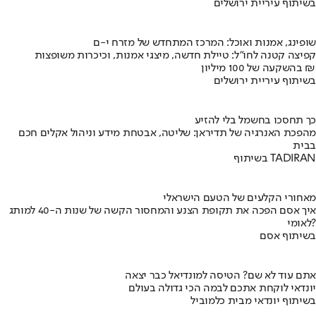
בשיתוף עיריית ירושלים
שופינג, אמנות ואוכל: המרכז המתחדש של מזרח י-ם
קפיצה קטנה לחו"ל: טיילת חדשה, מיצגי אמנות, וכיכרות משופצות
בהשקעה של 100 מיליון ₪
בשיתוף עיריית ירושלים
כך תחסכו בחשמל בלי להזיע
מהפכת האנרגיה של תדיראן: שליטה, אבטחת מידע וניהול אקלים חכם
בבית
בשיתוף TADIRAN
מאחורי הקלעים של הטעם הישראלי
איך אסם הפכה את תקופת הצנע והמחסור הקשה של שנות ה-40 למותג
לאומי?
בשיתוף אסם
אתם עוד לא שם? הטיסה למונדיאל כבר יצאה
יונדאי לוקחת אתכם לבמה הכי גדולה בעולם
בשיתוף יונדאי מבית כלמוביל