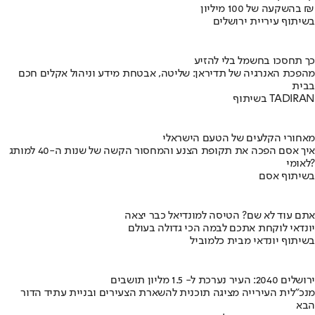
בהשקעה של 100 מיליון ₪
בשיתוף עיריית ירושלים
כך תחסכו בחשמל בלי להזיע
מהפכת האנרגיה של תדיראן: שליטה, אבטחת מידע וניהול אקלים חכם
בבית
בשיתוף TADIRAN
מאחורי הקלעים של הטעם הישראלי
איך אסם הפכה את תקופת הצנע והמחסור הקשה של שנות ה-40 למותג
לאומי?
בשיתוף אסם
אתם עוד לא שם? הטיסה למונדיאל כבר יצאה
יונדאי לוקחת אתכם לבמה הכי גדולה בעולם
בשיתוף יונדאי מבית כלמוביל
ירושלים 2040: העיר נערכת ל- 1.5 מליון תושבים
מנכ"לית העירייה מציגה תוכנית להשארת הצעירים ובניית עתיד הדור
הבא