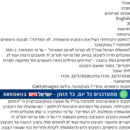
אוכל
מגזין
אנחנו מגייסים
English
X
חדשות
ביטחוני
"החוסן הקהילתי הציל את הקיבוץ מהשמדה, לא המדינה": תגובת כיסופים
לתחקיר 7 באוקטובר
"ממשלת ישראל וצה"ל לא נערכו לאיום האמיתי" • על פי התחקיר, כ-350
מחבלים חדרו לקיבוץ בסיוע 150 פריטי תמ"ס, 17 תושבים נרצחו ועוד 27
לוחמים נפלו בהגנה • "אזרחים וחיילים נותרו חשופים מול מתקפה חסרת
תקדים", נמסר מטעם הקיבוץ
לילך שובל
22/5/2025, 11:36
,עודכן
22/5/2025, 11:36
0
השמעה
קיבוץ כיסופים, אחרי 7 באוקטובר. צילום: GettyImages
קיבוץ כיסופים הגיב ל
תחקיר צה"ל על שבעה באוקטובר
וציין כי "החוסן
הקהילתי, האומץ של המגינים והנכונות להילחם - הם שהצילו את הקיבוץ
מהשמדה מוחלטת. לא המדינה". על פי התחקיר, כ-350 מחבלים חדרו
לשטח הקיבוץ והסביבה בסיוע מעטפת ירי של כ-150 פריטי תמ"ס, 17
חברים ותושבי הקיבוץ נרצחו ועוד 27 לוחמים נפלו בקרב ההגנה על הקיבוץ
ומחנה כיסופים. הקיבוץ דרש מהממשלה לקחת אחריות כפי שעשה הצבא.