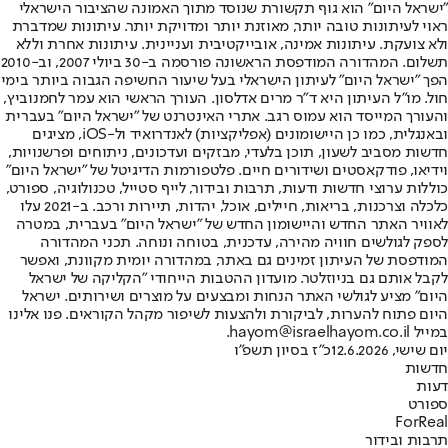
"ישראל היום" הוא גוף תקשורת שנוסד מתוך האמונה שהציבור הישראלי
ראוי לעיתונות טובה יותר, מאוזנת יותר ומדויקת יותר. עיתונות שמדברת
ולא צועקת. עיתונות אמינה, אובייקטיבית ועניינית. עיתונות אחרת וללא
תשלום. המהדורה המודפסת הראשונה פורסמה ב-30 ביולי 2007, וב-2010
הפך "ישראל היום" לעיתון הישראלי בעל שיעור החשיפה הגבוה ביותר בימי
חול. מו"ל העיתון היא ד"ר מרים אדלסון. העורך הראשי הוא עמר לחמנוביץ,
והעורך המייסד הוא עמוס רגב. אתרי האינטרנט של "ישראל היום" בעברית
ובאנגלית, כמו כן היישומונים (אפליקציות) לאנדרואיד ול-iOS, מציגים
חדשות מסביב לשעון, תוכן בלעדי, מבזקים ועדכונים, ניתוחים ופרשנויות,
וידיאו, פודקאסטים ושידורים חיים. פלטפורמות הדיגיטל של "ישראל היום"
כוללות ערוצי חדשות ודעות, תרבות ובידור, לייף סטייל, טכנולוגיה, ספורט,
כלכלה וצרכנות, בריאות, חיילים, אוכל, יהדות, תיירות ורכב. ב-2021 עלו
לאוויר האתר החדש והיישומון החדש של "ישראל היום" בעברית, במטרה
לספק לגולשים חוויה מהירה, עדכנית, בטוחה ונוחה. תכני המהדורה
המודפסת של העיתון זמינים גם באתר, במהדורה יומית מקוונת, ואפשר
לקבל אותם גם בניוזלטר. מועדון ההטבות הייחודי "הקליקה של ישראל
היום" מציע לגולשי האתר הנחות ומבצעים על מוצרים ושירותים. ישראל
היום פתוח להערות, לביקורת ולהצעות לשיפור מקהל הקוראים. פנו אלינו
במייל hayom@israelhayom.co.il.
יום שישי, 12.6.2026
כ"ז בסיון תשפ"ו
חדשות
דעות
ספורט
ForReal
תרבות ובידור