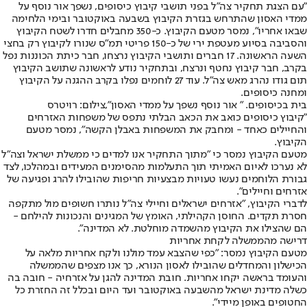
"עם הצגת תחקיר צה"ל בפני תושבי קיבוץ כיסופים, נשפך אור נוסף על
ממדי האסון שהתרחש בגזרת הקיבוץ בשבעה באוקטובר ובימי הלחימה
שבאו אחריו", נמסר מטעם הקיבוץ. כ-350 מחבלים חדרו לשטח הקיבוץ
והסביבה בסיוע מעטפת ירי של כ-150 פריטי תמ"ס שנורו לקיבוץ רק בחצי
השעה הראשונה. 17 חברים ותושבי הקיבוץ נרצחו, חבר כיתת הכוננות נפל
בקרב, חבר קיבוץ נחטף ונרצח, ובתחקיר נודע לראשונה שתושב הקיבוץ
תום גודו נהרג מאש צה"ל. עוד 27 לוחמים נפלו בקרב ההגנה על הקיבוץ
ומחנה כיסופים.
בית בכיסופים. " אור נוסף נשפך על ממדי האסון",צילום: רויטרס
"קיבוץ כיסופים כואב את הכאב הבלתי נתפס של משפחות האזרחים
והחיילים כאחד - ומחבק את המשפחות באבלן הקשה", נמסר מטעם
הקיבוץ.
מטעם הקיבוץ נמסר כי "מתוך התחקיר אנו למדים כי ממשלת ישראל וצה"ל
לא נערכו לאיום האמיתי תוך התעלמות מהסימנים המעידים ובמהלכו, לצד
גבורת הלוחמים נעשו טעויות מבצעיות חריפות שהובילו להרג ופגיעה של
אזרחים וחיילים".
לדברי הקיבוץ, "אזרחים ישראלים וחיילי צה"ל נותרו חשופים מול מתקפה
חסרת תקדים. החוסן הקהילתי, האומץ של המגינים והנכונות להילחם -
הם שהצילו את הקיבוץ מהשמדה מוחלטת. לא המדינה".
דרישה מהממשלה לקחת אחריות
מטעם הקיבוץ נמסר: "כפי שהצבא עמד מולנו ולקח אחריות מלאה על
הכישלון והמחדלים שהובילו לאסון הנורא, כך אנו מצפים שהממשלה
והעומד בראשה יקחו אחריות. חובת המדינה להגן על אזרחיה - חובה בה
כשלה מדינת ישראל מהשבעה באוקטובר ועד היום ובכלל זה החזרת כל
החטופים באופן מיידי".