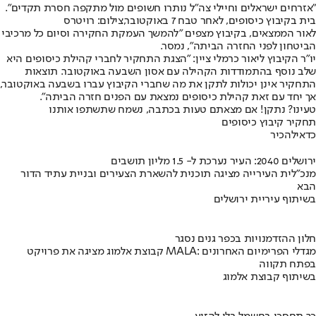
"אזרחים ישראלים וחיילי צה"ל נותרו חשופים מול מתקפה חסרת תקדים".
בית בקיבוץ כיסופים, לאחר טבח 7 באוקטובר,צילום: רויטרס
לאור הממצאים, בקיבוץ מצפים "להמשך העמקת החקירה וסיום כל מרכיבי
הביטחון לפני החזרה הביתה", נמסר.
יו"ר הקיבוץ ליאור כרמלי ציין: "הצגת התחקיר לחברי קהילת כיסופים היא
שלב נוסף בהתמודדות הקהילה עם אסון השבעה באוקטובר. תוצאות
התחקיר אינן יכולות לתקן את מה שחברי הקיבוץ עברו בשבעה באוקטובר,
אך יחד עם זאת קהילת כיסופים נמצאת עם הפנים חזרה הביתה".
טעינו? נתקן! אם מצאתם טעות בכתבה, נשמח שתשתפו אותנו
תחקיר קיבוץ כיסופים
כדאי
להכיר
ירושלים 2040: העיר נערכת ל- 1.5 מליון תושבים
מנכ"לית העירייה מציגה תוכנית להשארת הצעירים ובניית עתיד הדור
הבא
בשיתוף עיריית ירושלים
חלון ההזדמנויות בכפר גנים נסגר
קבוצת אלמוג מציגה את פרויקט MALA: מגדלי הפרימיום האחרונים
בפתח תקווה
בשיתוף קבוצת אלמוג