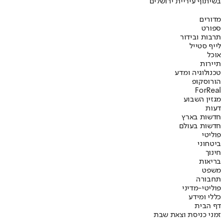
בשיתוף עיריית ירושלים
מדורים
ספורט
תרבות ובידור
לייף סטייל
אוכל
תיירות
טכנולוגיה ומדע
הורוסקופ
ForReal
מגזין השבוע
דעות
חדשות בארץ
חדשות בעולם
פוליטי
ביטחוני
חינוך
בריאות
משפט
תחבורה
פוליטי-מדיני
כללי ומידע
דף הבית
זמני כניסת וצאת שבת