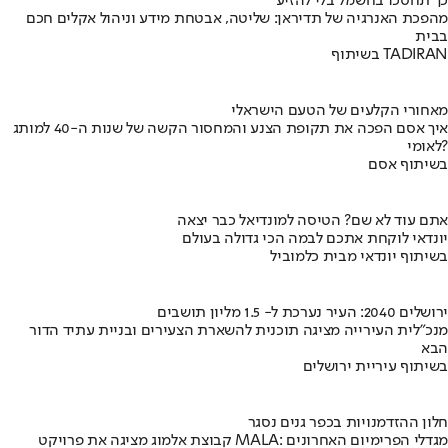
כך תחסכו בחשמל בלי להזיע
מהפכת האנרגיה של תדיראן: שליטה, אבטחת מידע וניהול אקלים חכם
בבית
בשיתוף TADIRAN
מאחורי הקלעים של הטעם הישראלי
איך אסם הפכה את תקופת הצנע והמחסור הקשה של שנות ה-40 למותג
לאומי?
בשיתוף אסם
אתם עוד לא שם? הטיסה למונדיאל כבר יצאה
יונדאי לוקחת אתכם לבמה הכי גדולה בעולם
בשיתוף יונדאי מבית כלמוביל
ירושלים 2040: העיר נערכת ל- 1.5 מליון תושבים
מנכ"לית העירייה מציגה תוכנית להשארת הצעירים ובניית עתיד הדור
הבא
בשיתוף עיריית ירושלים
חלון ההזדמנויות בכפר גנים נסגר
קבוצת אלמוג מציגה את פרויקט MALA: מגדלי הפרימיום האחרונים