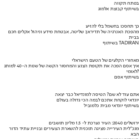
בפתח תקווה
בשיתוף קבוצת אלמוג
כך תחסכו בחשמל בלי להזיע
מהפכת האנרגיה של תדיראן: שליטה, אבטחת מידע וניהול אקלים חכם
בבית
בשיתוף TADIRAN
מאחורי הקלעים של הטעם הישראלי
איך אסם הפכה את תקופת הצנע והמחסור הקשה של שנות ה-40 למותג
לאומי?
בשיתוף אסם
אתם עוד לא שם? הטיסה למונדיאל כבר יצאה
יונדאי לוקחת אתכם לבמה הכי גדולה בעולם
בשיתוף יונדאי מבית כלמוביל
ירושלים 2040: העיר נערכת ל- 1.5 מליון תושבים
מנכ"לית העירייה מציגה תוכנית להשארת הצעירים ובניית עתיד הדור
הבא