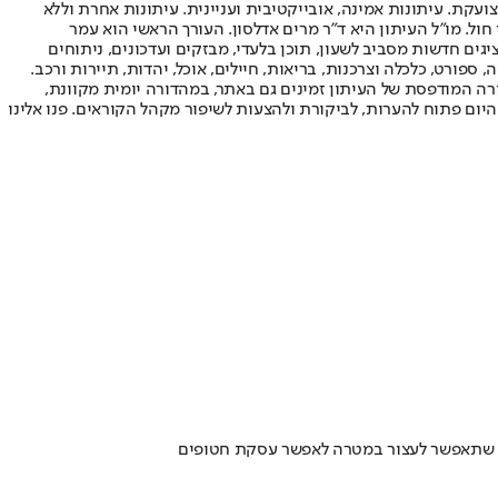
ועקת. עיתונות אמינה, אובייקטיבית ועניינית. עיתונות אחרת וללא
עור החשיפה הגבוה ביותר בימי חול. מו"ל העיתון היא ד"ר מרים אדלסון. העורך הראשי הוא עמר
 והעורך המייסד הוא עמוס רגב. אתרי האינטרנט של "ישראל היום" בעברית ובאנגלית, כמו כן היישומונים (אפליקציות) לאנדרואיד ול-iOS, מציגים חדשות מסביב לשעון, תוכן בלעדי, מבזקים ועדכונים, ניתוחים
, ספורט, כלכלה וצרכנות, בריאות, חיילים, אוכל, יהדות, תיירות ורכב.
דורה המודפסת של העיתון זמינים גם באתר, במהדורה יומית מקוונת,
היום פתוח להערות, לביקורת ולהצעות לשיפור מקהל הקוראים. פנו אלינו
ות שתאפשר לעצור במטרה לאפשר עסקת חטופים