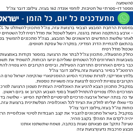
0
השמעה
מספר דו-ספרתי של חטיבות. לוחמי אוגדה 162 בעזה. צילום: דובר צה"ל
- ארבע בהתקפה ואחת בהגנה, ויפעל לשכפל את מודל רפיח לכל השטחים שא
לאחר שלושת החודשים הראשונים של המבצע, בצה"ל מתכננים להמשיך בפעיל
בהתאם להנחיית הדרג המדיני, במקרה של עסקת חטופים.
שכפול מודל רפיח
כחלק מהפעולה, מתכוון צה"ל לבתר את הרצועה במספר נקודות באמצעות ח
בשבועות האחרונים לכל השטחים שאליהם יגיעו הכוחות, להשמיד את תשת
כבר בימים האחרונים התרחבה הפעילות, ובימים הקרובים היא צפויה להתרח
הרמטכ"ל בסיור ברצועת עזה,צילום: דובר צה"ל
הקרובים צפויות להיכנס לרצועת עזה משאיות נוספות.
במקביל, מתכוון הצבא להניע את האוכלוסיה העזתית מצפון הרצועה למרכז 
המרכזים הללו צפויים להתחיל לפעול בסוף השבוע הקרוב או ביום ראשון.
כדי שאלו יצליחו לחלק את הציוד לכל האוכלוסיה הפלשתינית ברצועת עזה.
כוחות צה"ל בעזה,צילום: דובר צה"ל
במקביל, בישראל מתכוונים להגביר את קצב העבודות לפינוי אוכלוסיית הר
יהיה לקדם את המהלך בקצב מהיר.
טעינו? נתקן! אם מצאתם טעות בכתבה, נשמח שתשתפו אותנו
מבצע מרכבות גדעון
רצועת עזה