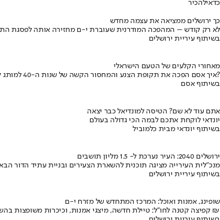
כדאי
להכיר
כך ירושלים ממציאה את עצמה מחדש
לא רק קודש – המהפכה המודרנית שעוברת י-ם מחזירה אותה לפסגת התי
בשיתוף עיריית ירושלים
מאחורי הקלעים של הטעם הישראלי
איך אסם הפכה את תקופת הצנע והמחסור הקשה של שנות ה-40 למותג לאומי?
בשיתוף אסם
אתם עוד לא שם? הטיסה למונדיאל כבר יצאה
יונדאי לוקחת אתכם לבמה הכי גדולה בעולם
בשיתוף יונדאי מבית כלמוביל
ירושלים 2040: העיר נערכת ל- 1.5 מליון תושבים
מנכ"לית העירייה מציגה תוכנית להשארת הצעירים ובניית עתיד הדור הבא
בשיתוף עיריית ירושלים
שופינג, אמנות ואוכל: המרכז המתחדש של מזרח י-ם
קפיצה קטנה לחו"ל: טיילת חדשה, מיצגי אמנות, וכיכרות משופצות בהשקעה של 100 מיליון ₪
בשיתוף עיריית ירושלים