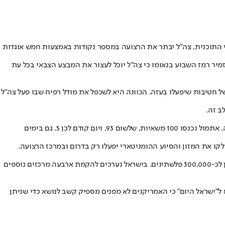
ה חודשים, כך הותר כעת לפרסום. על פי התוכנית, צה"ל יבתר את הרצועה במספר נקודות באמצעות חמש אוגדות
ר רמז השבוע בנאומו כי צה"ל יוכל לעצור את המבצע הצבאי בכל עת
טיבות שיפעלו בעזה. הכוונה היא לשכפל את מודל רפיח שבו פעל צה"ל
ב זה.
בלחץ אמריקני, למרות שמרכזי הסיוע ההומניטארי שהקימה ישראל טרם החלו לפעול, בימים האחרונים החלה ישראל בהכנסת סיוע הומניטארי לרצועה. אתמול נכנסו 100 משאיות, שלשום 93, ויום קודם לכן 5. גם בימים
ו את המזון והסיוע ההומניטארי יפעלו רק בדרום ובמרכז הרצועה.
עד כה בנתה ישראל ארבעה מרכזים לוגיסטיים לחלוקת הסיוע - שלושה בדרום הרצועה ואחד במרכזה, כאשר כל אחד מהם יכול לחלק את הציוד והמזון לכ-300,000 פלשתינים. בישראל נערכים להקמת ארבעה מרכזים נוספים
 ל"ישראל היום" כי האמריקנים לא מפנים מספיק קשב לנושא כדי שניתן