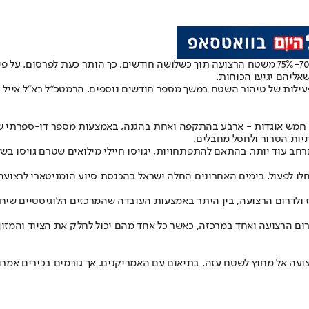
במסגרת הרחבת המבצע הצבאי ברצועת עזה, צה"ל מתכוון להשתלט על 70%-75% משטח הרצועה תוך כשלוש
ליהם יגיעו הכוחות.
ות של טיהור השטח במשך מספר חודשים נוספים. הרמטכ"ל רא"ל אייל זמי
מש אוגדות - ארבע בהתקפה ואחת בהגנה, באמצעות מספר דו-ספרתי של ח
יות הטרור ולחסל מחבלים.
ב עוד יותר. בהתאם להתפתחויות, יגויסו חיילי מילואים שטרם גויסו בשל
ולדרום הרצועה, בין היתר באמצעות העובדה שהמרכזים הלוגיסטיים שיחלק
צועה אל מחוץ לשטח עזה, בתיאום עם האמריקנים. אך גורמים בכירים אמרו