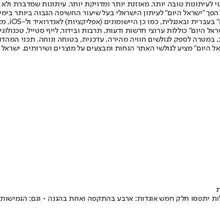
לעיתונות טובה יותר, מאוזנת יותר ומדויקת יותר. עיתונות שמדברת ולא צ
שלום. המהדורה המודפסת הראשונה פורסמה ב-30 ביולי 2007, וב-2010 הפך "ישראל היום" לעיתון הישראלי בעל שי
לחמנוביץ,
ל היום" כוללות ערוצי חדשות ודעות, תרבות ובידור, לייף סטייל, טכנולוגיה
ברית, במטרה לספק לגולשים חוויה מהירה, עדכנית, בטוחה ונוחה. תכני המה
ל היום" מציע לגולשי האתר הנחות ומבצעים על מוצרים ושירותים. ישראל 
ת
לות יתפסו חלק חמש אוגדות: ארבע בהתקפה ואחת בהגנה • וגם: הגמיש