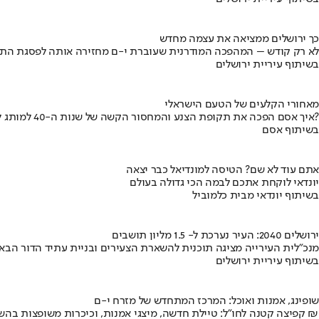
כך ירושלים ממציאה את עצמה מחדש
לא רק קודש – המהפכה המודרנית שעוברת י-ם מחזירה אותה לפסגת התי
בשיתוף עיריית ירושלים
מאחורי הקלעים של הטעם הישראלי
איך אסם הפכה את תקופת הצנע והמחסור הקשה של שנות ה-40 למותג לאומי?
בשיתוף אסם
אתם עוד לא שם? הטיסה למונדיאל כבר יצאה
יונדאי לוקחת אתכם לבמה הכי גדולה בעולם
בשיתוף יונדאי מבית כלמוביל
ירושלים 2040: העיר נערכת ל- 1.5 מליון תושבים
מנכ"לית העירייה מציגה תוכנית להשארת הצעירים ובניית עתיד הדור הבא
בשיתוף עיריית ירושלים
שופינג, אמנות ואוכל: המרכז המתחדש של מזרח י-ם
קפיצה קטנה לחו"ל: טיילת חדשה, מיצגי אמנות, וכיכרות משופצות בהשקעה של 100 מיליון ₪