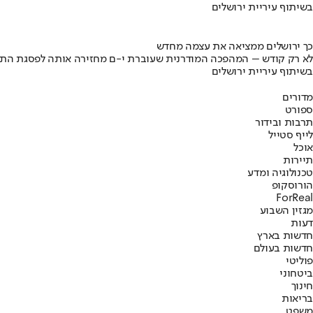
בשיתוף עיריית ירושלים
כך ירושלים ממציאה את עצמה מחדש
לא רק קודש – המהפכה המודרנית שעוברת י-ם מחזירה אותה לפסגת התי
בשיתוף עיריית ירושלים
מדורים
ספורט
תרבות ובידור
לייף סטייל
אוכל
תיירות
טכנולוגיה ומדע
הורוסקופ
ForReal
מגזין השבוע
דעות
חדשות בארץ
חדשות בעולם
פוליטי
ביטחוני
חינוך
בריאות
משפט