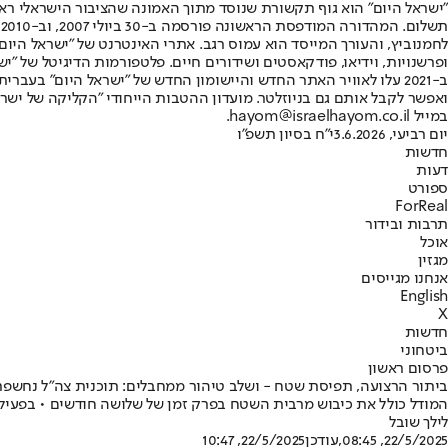
"ישראל היום" הוא גוף תקשורת שנוסד מתוך האמונה שהציבור הישראלי ראוי 
ת
ופרשנויות, וידיאו, פודקאסטים ושידורים חיים. פלטפורמות הדיגיטל של "ישרא
ב-2021 עלו לאוויר האתר החדש והיישומון החדש של "ישראל היום" בע
ואפשר לקבל אותם גם בניוזלטר. מועדון ההטבות הייחודי "הקליקה של ישרא
במייל hayom@israelhayom.co.il.
יום רביעי, 3.6.2026
י"ח בסיון תשפ"ו
חדשות
דעות
ספורט
ForReal
תרבות ובידור
אוכל
מגזין
אנחנו מגייסים
English
X
חדשות
ביטחוני
פרסום ראשון
ביתור הרצועה, תפיסת שטח - ושלב טיהור ממחבלים: תוכנית צה"ל נחשפ
המודל כולל את כיבוש מרבית השטח בפרק זמן של שלושה חודשים • בפעי
לילך שובל
22/5/2025, 08:45
,עודכן
22/5/2025, 10:47