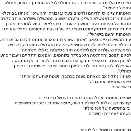
חיי בנינו הלוחמים, ועומדת בניגוד מוחלט לכל הבטחותיך - נצחון מוחלט
וחיסול החמאס".
האמהות ציינו כי ילדיהם נלחמים בעוז ובגבורה, והמשיכו: ״אנחנו בבית לא
ישנות מרוב דאגה. לא העלינו בדעתנו ששוב הממשלה ששלחה אותם לקרב
תחזור על טעויות העבר ותשוב להעביר סיוע לאויב. סיוע לעזתיים מסכן
את הלוחמים, מרחיק אותנו מהמטרה של השבת החטופים, ומחליש אותנו,
האמהות והעם בישראל".
עוד המשיכו וציינו בכאב: "אנחנו, שעומדות מאחור, ונותנות להם גב וכוחות,
כבר לא יכולות לומר להם שהמשימה שלהם היא נעלה וחשובה, כשראש
הממשלה ששולח אותם למלחמה תוקע מקלות בגלגלי הלחימה".
לסיום תקפו: "ההחלטה היא בגידה בלוחמים, ואם אכן תתקיים ויעבור סיוע
לארגון הטרור חמאס - זהו קו אדום מבחינתנו. לחזור בו מן ההחלטה
האומללה לסכן את חיי ילדינו למען רווחת האויב. משימתם - ניצחון
מוחלט".
טעינו? נתקן! אם מצאתם טעות בכתבה, נשמח שתשתפו אותנו
סיוע הומניטרי
עזה
צה"ל
כדאי
להכיר
שופינג, אמנות ואוכל: המרכז המתחדש של מזרח י-ם
קפיצה קטנה לחו"ל: טיילת חדשה, מיצגי אמנות, וכיכרות משופצות
בהשקעה של 100 מיליון ₪
בשיתוף עיריית ירושלים
כך תחסכו בחשמל בלי להזיע