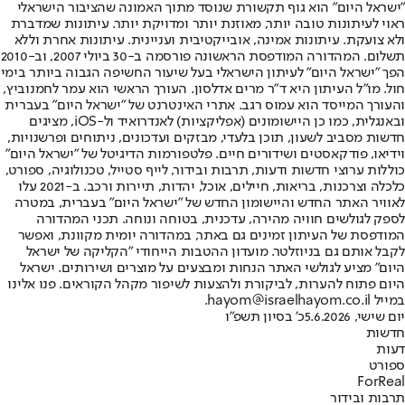
"ישראל היום" הוא גוף תקשורת שנוסד מתוך האמונה שהציבור הישראלי
ראוי לעיתונות טובה יותר, מאוזנת יותר ומדויקת יותר. עיתונות שמדברת
ולא צועקת. עיתונות אמינה, אובייקטיבית ועניינית. עיתונות אחרת וללא
תשלום. המהדורה המודפסת הראשונה פורסמה ב-30 ביולי 2007, וב-2010
הפך "ישראל היום" לעיתון הישראלי בעל שיעור החשיפה הגבוה ביותר בימי
חול. מו"ל העיתון היא ד"ר מרים אדלסון. העורך הראשי הוא עמר לחמנוביץ,
והעורך המייסד הוא עמוס רגב. אתרי האינטרנט של "ישראל היום" בעברית
ובאנגלית, כמו כן היישומונים (אפליקציות) לאנדרואיד ול-iOS, מציגים
חדשות מסביב לשעון, תוכן בלעדי, מבזקים ועדכונים, ניתוחים ופרשנויות,
וידיאו, פודקאסטים ושידורים חיים. פלטפורמות הדיגיטל של "ישראל היום"
כוללות ערוצי חדשות ודעות, תרבות ובידור, לייף סטייל, טכנולוגיה, ספורט,
כלכלה וצרכנות, בריאות, חיילים, אוכל, יהדות, תיירות ורכב. ב-2021 עלו
לאוויר האתר החדש והיישומון החדש של "ישראל היום" בעברית, במטרה
לספק לגולשים חוויה מהירה, עדכנית, בטוחה ונוחה. תכני המהדורה
המודפסת של העיתון זמינים גם באתר, במהדורה יומית מקוונת, ואפשר
לקבל אותם גם בניוזלטר. מועדון ההטבות הייחודי "הקליקה של ישראל
היום" מציע לגולשי האתר הנחות ומבצעים על מוצרים ושירותים. ישראל
היום פתוח להערות, לביקורת ולהצעות לשיפור מקהל הקוראים. פנו אלינו
במייל hayom@israelhayom.co.il.
יום שישי, 5.6.2026
כ' בסיון תשפ"ו
חדשות
דעות
ספורט
ForReal
תרבות ובידור