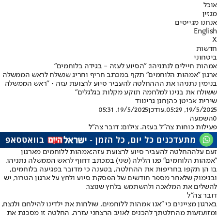
אוכל
מגזין
אנחנו מגייסים
English
X
חדשות
ביטחוני
אמהות חיילים לנתניהו: "הסיוע לעזה - בגידה בלוחמים"
ארגון "אמהות הלוחמים" תקף במכתב חריף וחריג שנשלח לראש הממשלה
בנימין נתניהו את הההחלטה להעביר סיוע לרצועת עזה • "ראש הממשלה
ששולח את בנינו למלחמה תוקע מקלות בגלגלים"
שירית אביטן כהן
חנן גרינווד
19/5/2025, 05:29
,עודכן
19/5/2025, 05:31
0
השמעה
פעילות כוחות צה"ל בעזה. צילום: דובר צה"ל
זעם על
ההחלטה להעביר סיוע לרצועת עזה
:
אמהות ללוחמים מארגון
״אמהות הלוחמים״ פנו הלילה (שני) במכתב דחוף לראש הממשלה נתניהו,
בו הן תקפו בחריפות את ההחלטה, בטענה כי מדובר בפגיעה בלוחמים,
ובנימוק שלאחר מספר חודשים של הפסקת סיוע ולחץ על ארגון הטרור, יש
להשלים את המלאכה ולהשתמש בלחץ שנוצר.
דובר צה"ל
בארגון מציינים כי "אנו אמהות ללוחמים, שולחות את ילדינו להילחם ולנצח,
ומזועזעות מהחלטתך להכניס לאויב הרצחני עזרה. החלטה זו מסכנת את