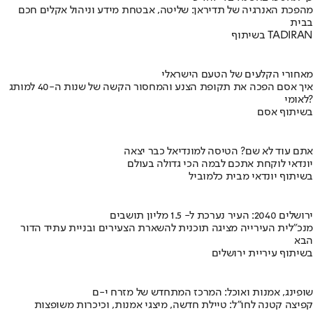
מהפכת האנרגיה של תדיראן: שליטה, אבטחת מידע וניהול אקלים חכם
בבית
בשיתוף TADIRAN
מאחורי הקלעים של הטעם הישראלי
איך אסם הפכה את תקופת הצנע והמחסור הקשה של שנות ה-40 למותג
לאומי?
בשיתוף אסם
אתם עוד לא שם? הטיסה למונדיאל כבר יצאה
יונדאי לוקחת אתכם לבמה הכי גדולה בעולם
בשיתוף יונדאי מבית כלמוביל
ירושלים 2040: העיר נערכת ל- 1.5 מליון תושבים
מנכ"לית העירייה מציגה תוכנית להשארת הצעירים ובניית עתיד הדור
הבא
בשיתוף עיריית ירושלים
שופינג, אמנות ואוכל: המרכז המתחדש של מזרח י-ם
קפיצה קטנה לחו"ל: טיילת חדשה, מיצגי אמנות, וכיכרות משופצות