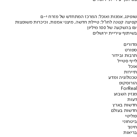
שופינג, אמנות ואוכל: המרכז המתחדש של מזרח י-ם
קפיצה קטנה לחו"ל: טיילת חדשה, מיצגי אמנות, וכיכרות משופצות
בהשקעה של 100 מיליון ₪
בשיתוף עיריית ירושלים
מדורים
ספורט
תרבות ובידור
לייף סטייל
אוכל
תיירות
טכנולוגיה ומדע
הורוסקופ
ForReal
מגזין השבוע
דעות
חדשות בארץ
חדשות בעולם
פוליטי
ביטחוני
חינוך
בריאות