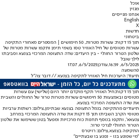
אוכל
מגזין
אנחנו מגייסים
English
X
חדשות
ביטחוני
תוך 15 דקות: עשרות מטרות, 50 חימושים | המספרים מאחורי התקיפה
עשרות מטוסים של חיל האוויר טסו בשמי תימן ותקפו עשרות מטרות של
שלטון הטרור החות'י • בין היעדים: שדה התעופה המרכזי בצנעא וסביבתו
לילך שובל
6/5/2025, 16:59
,עודכן
6/5/2025, 17:07
0
השמעה
תיעוד: היערכות חיל האוויר לתקיפה בצנעא // דובר צה"ל
תוך 15 דקות:
חיל האוויר תקף מוקדם יותר היום (שלישי) עם עשרות
מטוסים ובאמצעות 50 חימושים עשרות מטרות טרור של החות'ים והשבית
את שדה התעופה המרכזי בצנעא.
תיעודים מהתקיפה בנמל התעופה בצנעא שבתימן,צילום: רשתות ערביות
מטוסי הקרב השביתו תוך 15 דקות את שדה התעופה המרכזי במרחב
צנעאא׳, ותקפו בנוסף תחנות כוח מרכזיות ומפעל בטון ששימשו את שלטון
הטרור החות'י לצרכי טרור.
התקיפה בצנעא,צילום: רויטרס
"מי שפוגע בנו - נפגע בו שבעתיים"