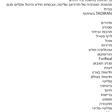
כך תחסכו בחשמל בלי להזיע
מהפכת האנרגיה של תדיראן: שליטה, אבטחת מידע וניהול אקלים חכם
בבית
בשיתוף TADIRAN
מדורים
ספורט
תרבות ובידור
לייף סטייל
אוכל
תיירות
טכנולוגיה ומדע
הורוסקופ
ForReal
מגזין השבוע
דעות
חדשות בארץ
חדשות בעולם
פוליטי
ביטחוני
חינוך
בריאות
משפט
תחבורה
פוליטי-מדיני