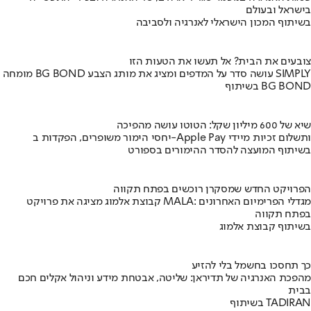
בישראל ובעולם
בשיתוף המכון הישראלי לאנרגיה ולסביבה
צובעים את הבית? אל תעשו את הטעות הזו
מומחה BG BOND עושה סדר על המדפים ומציג את מותג הצבע SIMPLY
בשיתוף BG BOND
שיא של 600 מיליון שקל: הטוטו עושה מהפיכה
יחסי הימור משופרים, הפקדות ב-Apple Pay ותשלום זכיות מיידי
בשיתוף המועצה להסדר ההימורים בספורט
הפרויקט החדש שמסקרן רוכשים בפתח תקווה
קבוצת אלמוג מציגה את פרויקט MALA: מגדלי הפרימיום האחרונים
בפתח תקווה
בשיתוף קבוצת אלמוג
כך תחסכו בחשמל בלי להזיע
מהפכת האנרגיה של תדיראן: שליטה, אבטחת מידע וניהול אקלים חכם
בבית
בשיתוף TADIRAN