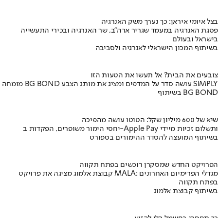
בצל איומי איראן: כך נערך משק האנרגיה
פסגת האנרגיה במעמד שגריר ארה"ב, שר האנרגיה ובכירי התעשייה
בישראל ובעולם
בשיתוף המכון הישראלי לאנרגיה ולסביבה
צובעים את הבית? אל תעשו את הטעות הזו
מומחה BG BOND עושה סדר על המדפים ומציג את מותג הצבע SIMPLY
בשיתוף BG BOND
שיא של 600 מיליון שקל: הטוטו עושה מהפיכה
יחסי הימור משופרים, הפקדות ב-Apple Pay ותשלום זכיות מיידי
בשיתוף המועצה להסדר ההימורים בספורט
הפרויקט החדש שמסקרן רוכשים בפתח תקווה
קבוצת אלמוג מציגה את פרויקט MALA: מגדלי הפרימיום האחרונים
בפתח תקווה
בשיתוף קבוצת אלמוג