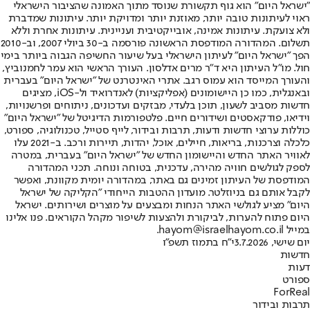
"ישראל היום" הוא גוף תקשורת שנוסד מתוך האמונה שהציבור הישראלי
ראוי לעיתונות טובה יותר, מאוזנת יותר ומדויקת יותר. עיתונות שמדברת
ולא צועקת. עיתונות אמינה, אובייקטיבית ועניינית. עיתונות אחרת וללא
תשלום. המהדורה המודפסת הראשונה פורסמה ב-30 ביולי 2007, וב-2010
הפך "ישראל היום" לעיתון הישראלי בעל שיעור החשיפה הגבוה ביותר בימי
חול. מו"ל העיתון היא ד"ר מרים אדלסון. העורך הראשי הוא עמר לחמנוביץ,
והעורך המייסד הוא עמוס רגב. אתרי האינטרנט של "ישראל היום" בעברית
ובאנגלית, כמו כן היישומונים (אפליקציות) לאנדרואיד ול-iOS, מציגים
חדשות מסביב לשעון, תוכן בלעדי, מבזקים ועדכונים, ניתוחים ופרשנויות,
וידיאו, פודקאסטים ושידורים חיים. פלטפורמות הדיגיטל של "ישראל היום"
כוללות ערוצי חדשות ודעות, תרבות ובידור, לייף סטייל, טכנולוגיה, ספורט,
כלכלה וצרכנות, בריאות, חיילים, אוכל, יהדות, תיירות ורכב. ב-2021 עלו
לאוויר האתר החדש והיישומון החדש של "ישראל היום" בעברית, במטרה
לספק לגולשים חוויה מהירה, עדכנית, בטוחה ונוחה. תכני המהדורה
המודפסת של העיתון זמינים גם באתר, במהדורה יומית מקוונת, ואפשר
לקבל אותם גם בניוזלטר. מועדון ההטבות הייחודי "הקליקה של ישראל
היום" מציע לגולשי האתר הנחות ומבצעים על מוצרים ושירותים. ישראל
היום פתוח להערות, לביקורת ולהצעות לשיפור מקהל הקוראים. פנו אלינו
במייל hayom@israelhayom.co.il.
יום שישי, 3.7.2026
י"ח בתמוז תשפ"ו
חדשות
דעות
ספורט
ForReal
תרבות ובידור