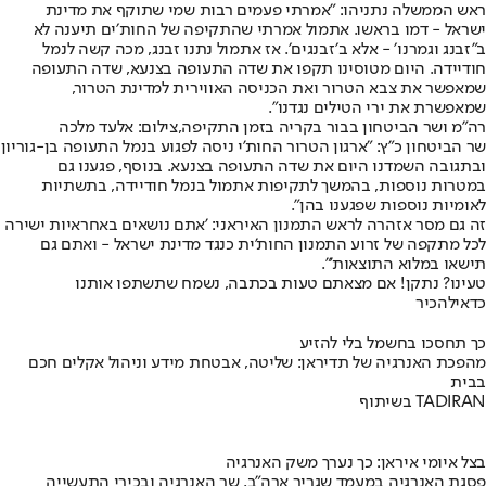
ראש הממשלה נתניהו: "אמרתי פעמים רבות שמי שתוקף את מדינת
ישראל - דמו בראשו. אתמול אמרתי שהתקיפה של החות׳ים תיענה לא
ב״זבנג וגמרנו׳ - אלא ב׳זבנגים׳. אז אתמול נתנו זבנג, מכה קשה לנמל
חודיידה. היום מטוסינו תקפו את שדה התעופה בצנעא, שדה התעופה
שמאפשר את צבא הטרור ואת הכניסה האווירית למדינת הטרור,
שמאפשרת את ירי הטילים נגדנו".
רה"מ ושר הביטחון בבור בקריה בזמן התקיפה,צילום: אלעד מלכה
שר הביטחון כ"ץ: "ארגון הטרור החות'י ניסה לפגוע בנמל התעופה בן-גוריון
ובתגובה השמדנו היום את שדה התעופה בצנעא. בנוסף, פגענו גם
במטרות נוספות, בהמשך לתקיפות אתמול בנמל חודיידה, בתשתיות
לאומיות נוספות שפגענו בהן".
זה גם מסר אזהרה לראש התמנון האיראני: 'אתם נושאים באחראיות ישירה
לכל מתקפה של זרוע התמנון החות'ית כנגד מדינת ישראל - ואתם גם
תישאו במלוא התוצאות'".
טעינו? נתקן! אם מצאתם טעות בכתבה, נשמח שתשתפו אותנו
כדאי
להכיר
כך תחסכו בחשמל בלי להזיע
מהפכת האנרגיה של תדיראן: שליטה, אבטחת מידע וניהול אקלים חכם
בבית
בשיתוף TADIRAN
בצל איומי איראן: כך נערך משק האנרגיה
פסגת האנרגיה במעמד שגריר ארה"ב, שר האנרגיה ובכירי התעשייה