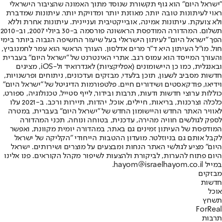
"ישראל היום" הוא גוף תקשורת שנוסד מתוך האמונה שהציבור הישראלי
ראוי לעיתונות טובה יותר, מאוזנת יותר ומדויקת יותר. עיתונות שמדברת
ולא צועקת. עיתונות אמינה, אובייקטיבית ועניינית. עיתונות אחרת וללא
תשלום. המהדורה המודפסת הראשונה פורסמה ב-30 ביולי 2007, וב-2010
הפך "ישראל היום" לעיתון הישראלי בעל שיעור החשיפה הגבוה ביותר בימי
חול. מו"ל העיתון היא ד"ר מרים אדלסון. העורך הראשי הוא עמר לחמנוביץ,
והעורך המייסד הוא עמוס רגב. אתרי האינטרנט של "ישראל היום" בעברית
ובאנגלית, כמו כן היישומונים (אפליקציות) לאנדרואיד ול-iOS, מציגים
חדשות מסביב לשעון, תוכן בלעדי, מבזקים ועדכונים, ניתוחים ופרשנויות,
וידיאו, פודקאסטים ושידורים חיים. פלטפורמות הדיגיטל של "ישראל היום"
כוללות ערוצי חדשות ודעות, תרבות ובידור, לייף סטייל, טכנולוגיה, ספורט,
כלכלה וצרכנות, בריאות, חיילים, אוכל, יהדות, תיירות ורכב. ב-2021 עלו
לאוויר האתר החדש והיישומון החדש של "ישראל היום" בעברית, במטרה
לספק לגולשים חוויה מהירה, עדכנית, בטוחה ונוחה. תכני המהדורה
המודפסת של העיתון זמינים גם באתר, במהדורה יומית מקוונת, ואפשר
לקבל אותם גם בניוזלטר. מועדון ההטבות הייחודי "הקליקה של ישראל
היום" מציע לגולשי האתר הנחות ומבצעים על מוצרים ושירותים. ישראל
היום פתוח להערות, לביקורת ולהצעות לשיפור מקהל הקוראים. פנו אלינו
במייל hayom@israelhayom.co.il.
מבזקים
חדשות
אוכל
תשחץ
ForReal
תרבות