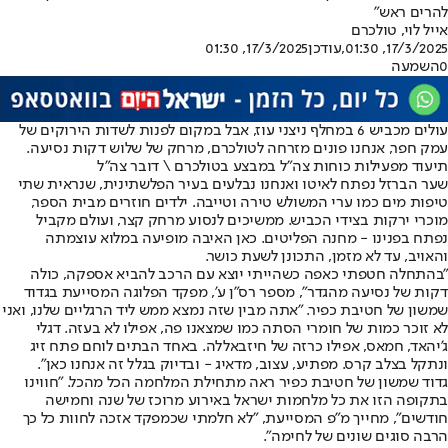
להרים ראש"
אייל לוי
, טולכרם
17/3/2025, 01:30
,עודכן
17/3/2025, 01:30
0
השמעה
עולים מכביש 6 במחלף ניצני עוז, אבל במקום לפנות לשדות הירוקים של
עמק חפר, אנחנו פונים מזרחה לטולכרם, מרחק של שלוש דקות נסיעה.
תיעוד מפעילות כוחות צה"ל במבצע בטולכרם \ דובר צה"ל
שער הברזל נפתח לאיטו ואנחנו נבלעים בעיר הפלשתינית, שנראית שתי
טיפות מים כמו ערי המשולש טירה וטייבה. ילדים חוזרים מבית הספר,
מוכרי ירקות בצידי הכביש. ממשיכים לנסוע מרחק קצר, ועולם מקביל
נפתח בפנינו - מחנה הפליטים. כאן האיבה מופיעה במלוא עוצמתה
והאויב, עד לא מזמן, התכונן לשעת כושר.
"בהתחלה חטפתי כאפה כשהייתי יוצא עם הרכב להביא אספקה, כולה
דקות של נסיעה מהגדר", מספר רס"ן ע', מפקד הפלוגה המסייעת בגדוד
שמשון של חטיבת כפיר. "אתה מבין שזה נמצא ממש ליד הרגליים שלנו, ואני
לא זוכר כמות של חומרי הסתה כמו שמצאנו פה, אפילו לא בעזה. דגלי
ג'יהאד, חמאס, אפילו כרזה של חיזבאללה. באחד הבתים לוחם פתח זיג
ונתקל בצלב קרס. מפתיע, עצוב, מדאיג - ובדיוק בגלל זה אנחנו כאן".
גדוד שמשון של חטיבת כפיר ראה מתחילת המלחמה הכל מהכל. "חווינו
בתקופה הזו את כל מלחמות ישראל באירוע מרוכז של שנה וחמישה
חודשים", מחייך מ"פ המסייעת, "לא חלמתי שכמפקד אזכה לחוות כל כך
הרבה סוגים שונים של לחימה".