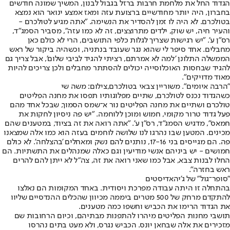
הגדוד החל את מלחמת חרבות ברזל בגבול לבנון, המשיך שמונה חודשים
בחברון, היה יותר מחודשיים ברצועת עזה ומאז אמצע ינואר הוא נמצא
בטולכרם. לא היה לו זמן להסדיר את הנשימה. "אתה מגיע לטולכרם -
והעיר חיה, יש שוק, ילדים מתרוצצים, זה לא כמו עזה", מסביר הסמג"ד,
רס"ן ע'. "יש רגישות שצריך לגלות כלפי התושבים, הרי לא כולם כאן
מחבלים. אחד סיפר לי שהוא נגר שעובד בנתניה, וכשהיה ביקור של ראש
הממשלה התלונן 'למה לא אמרתם, רציתי להגיד לביבי שלום', אבל צריך גם
להגיד שבחסות האוכלוסייה יכולים להסתתר מחבלים ולכן צריכים להיות
מאוד מדויקים".
"הרבה איומים". משוריין צבאי בטולכרם,צילום: משה שי
כשהגדוד נכנס לטולכרם, שתיים מפלוגותיו תפסו את מחנה הפליטים
טולכרם ושתיים את מחנה הפליטים נור א־שמס הסמוך, שבכל אחד מהם
פעל גדוד טרור מקומי, חמוש ומוכן ללוחמה. "יש פה ניסיון לחקות את
חמאס", מדגיש הסמג"ד, רס"ן ע'. "אתה רואה את זה בציוד, במטענים שהם
מכינים. המטען שבו נהרגו לנו שלושה לוחמים בעזה הוא כמו אלה שמצאנו
פה. הם מגייסים בני 17-16, נותנים להם נשק ומאחלים 'בהצלחה'. לא כולם
חמושים - יש ביניהם אנשי מודיעין וגם כאלה שמנהלים את התשתיות. הם
החלו לבנות צבא, אבל כמו שאני רואה את זה, צה"ל לא ייתן להם להרים
ראש בחזרה".
"סופר־גול" של ג'יהאדיסטים
בהתחלה זו היתה עבודה מפרכת ויסודית. באחד המקומות הם נאלצו
להתקדם מרחק של 500 מטרים ביממה מכיוון שהכלים ההנדסיים שליוו
את הגדוד הרימו את הכביש וחשפו כמה מטענים.
תושבי מחנות הפליטים מיהרו להתפנות מבתיהם, וכיום הרחובות שם
מזכירים את אלה שבחאן יונס. הכביש נגרס, ולא מעט בתים נהרסו