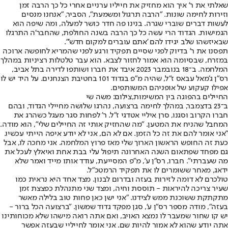
שאלתי את ר' איך הוא מחזיק את חייליו ערניים אחרי כל כך הרבה זמן
וזירות לחימה שונות. "הרבה תרגול ומשמעת", הסביר, "אנחנו מנסים
לעשות דברים שוברי שגרה. בנינו פה חדר כושר למעלה, ומה שיפה הוא
הגמישות. הגדוד הרי עשה כל כך הרבה בשנה החולפת, שהחבר'ה התרגלו
שבאיזשהו שלב יגידו להם 'אתם עוברים למקום חדש'".
תפסנו את ר' בדיוק לפני שסיים תפקיד ורגע לפני שהמריא לחופשה ארוכה
במזרח, שבסיומה הוא אמור לחזור לצבא. הוא עבר טלטלות רציניות במהלך
המלחמה. ב־18 בנובמבר 2023 איבד את חברו ושותפו לדירה בתל אביב,
רס"ן ג'מאל עבאס ז"ל, שהיה מ"פ בגדוד 101 בחטיבת הצנחנים. על היד יש לו
אפילו קעקוע של אופניהם המשותפים.
החיילים בהפוגה בין המשימות,צילום: משה שי
ב־23 בדצמבר, במהלך לחימה ברצועה, נהרגו שלושה מחיילי הגדוד, ובהם
חברו הקרוב וסגנו, סרן איליי אטדגי ז"ל. ר' לפחות סגר מעגל כשהרג את
המחבל שהניח את המטען. "מה שהחזיק אותי זה החיילים שלי", הוא מודה.
"אני אומר להם את זה כל הזמן. אם לא הם, אני לא יודע איפה הייתי עכשיו.
כעת זה החופש הראשון הארוך שלי מאז פרוץ המלחמה. אני מחכה לו, אבל
גם מפחד שפתאום השנה האחרונה תיפול עלי בבת אחת ואיאלץ לעכל את
מה שעברתי". חברו, רס"ן ע', מ"פ המסייעת, עודד אותו מייד ואמר שלא
ידאג, מאחר ששומרים לו את תפקיד הרמטכ"ל.
טולכרם לא דומה לזירות בעזה ובדרום לבנון. מצד אחד היא נראית כמו
שעיר צריכה להיראות - תוססת וחיה, ומצד שני מתנהלת כפצצת זמן
מתקתקת ששוכנת ממש לצידנו. "אני ישן כאן פחות טוב בלילה מאשר
בעזה", מודה מספר רס"ן ע', סגן מפקד גדוד שמשון. "ברצועה הכל ברור -
יש קו שחור שמעבר לו נמצא האויב, ואם אתה רואה מישהו שלא מכוחותינו
אתה יודע שהוא לא אמור להיות שם. אני אומר לחייליי שבעזה אפשר