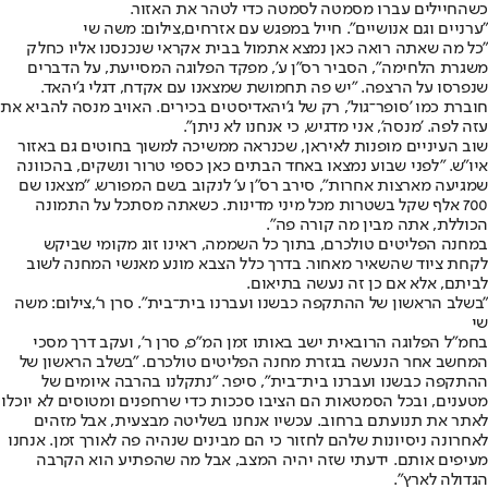
כשהחיילים עברו מסמטה לסמטה כדי לטהר את האזור.
"ערניים וגם אנושיים". חייל במפגש עם אזרחים,צילום: משה שי
"כל מה שאתה רואה כאן נמצא אתמול בבית אקראי שנכנסנו אליו כחלק
משגרת הלחימה", הסביר רס"ן ע', מפקד הפלוגה המסייעת, על הדברים
שנפרסו על הרצפה. "יש פה תחמושת שמצאנו עם אקדח, דגלי ג'יהאד.
חוברת כמו 'סופר־גול', רק של ג'יהאדיסטים בכירים. האויב מנסה להביא את
עזה לפה. 'מנסה', אני מדגיש, כי אנחנו לא ניתן".
שוב העיניים מופנות לאיראן, שכנראה ממשיכה למשוך בחוטים גם באזור
איו"ש. "לפני שבוע נמצאו באחד הבתים כאן כספי טרור ונשקים, בהכוונה
שמגיעה מארצות אחרות", סירב רס"ן ע' לנקוב בשם המפורש. "מצאנו שם
700 אלף שקל בשטרות מכל מיני מדינות. כשאתה מסתכל על התמונה
הכוללת, אתה מבין מה קורה פה".
במחנה הפליטים טולכרם, בתוך כל השממה, ראינו זוג מקומי שביקש
לקחת ציוד שהשאיר מאחור. בדרך כלל הצבא מונע מאנשי המחנה לשוב
לביתם, אלא אם כן זה נעשה בתיאום.
"בשלב הראשון של ההתקפה כבשנו ועברנו בית־בית". סרן ר',צילום: משה
שי
בחמ"ל הפלוגה הרובאית ישב באותו זמן המ"פ, סרן ר', ועקב דרך מסכי
המחשב אחר הנעשה בגזרת מחנה הפליטים טולכרם. "בשלב הראשון של
ההתקפה כבשנו ועברנו בית־בית", סיפר. "נתקלנו בהרבה איומים של
מטענים, ובכל הסמטאות הם הציבו סככות כדי שרחפנים ומטוסים לא יוכלו
לאתר את תנועתם ברחוב. עכשיו אנחנו בשליטה מבצעית, אבל מזהים
לאחרונה ניסיונות שלהם לחזור כי הם מבינים שנהיה פה לאורך זמן. אנחנו
מעיפים אותם. ידעתי שזה יהיה המצב, אבל מה שהפתיע הוא הקרבה
הגדולה לארץ".