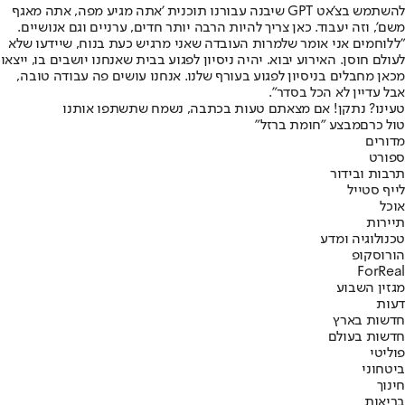
להשתמש בצ'אט GPT שיבנה עבורנו תוכנית 'אתה מגיע מפה, אתה מאגף
משם', וזה יעבוד. כאן צריך להיות הרבה יותר חדים, ערניים וגם אנושיים.
"ללוחמים אני אומר שלמרות העובדה שאני מרגיש כעת בנוח, שיידעו שלא
לעולם חוסן. האירוע יבוא. יהיה ניסיון לפגוע בבית שאנחנו יושבים בו, ייצאו
מכאן מחבלים בניסיון לפגוע בעורף שלנו. אנחנו עושים פה עבודה טובה,
אבל עדיין לא הכל בסדר".
טעינו? נתקן! אם מצאתם טעות בכתבה, נשמח שתשתפו אותנו
טול כרם
מבצע "חומת ברזל"
מדורים
ספורט
תרבות ובידור
לייף סטייל
אוכל
תיירות
טכנולוגיה ומדע
הורוסקופ
ForReal
מגזין השבוע
דעות
חדשות בארץ
חדשות בעולם
פוליטי
ביטחוני
חינוך
בריאות