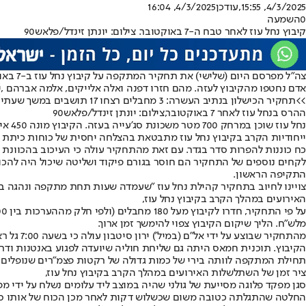
4/3/2025, 15:55
,עודכן
4/3/2025, 16:04
0
השמעה
קיבוץ נחל עוז לאחר טבח ה-7 באוקטובר. צילום: יונתן זינדל/פלאש90
אדם נחטפו מהקיבוץ לעזה. מהם חזרו דפנה ואלה אלייקים, אלמה אברהם ,יהודי
>>
תחקיר הכישלון בנתיב העשרה: 3 מחבלים רצחו 17 תושבים במשך שעתיים ללא הפרעה; הרבש"ץ נשאר בביתו
ההרס בנחל עוז לאחר 7 באוקטובר,צילום: יונתן זינדל/פלאש90
נחל עוז שוכן במרחק 700 מטר משכונת סג'עייה בעזה. הקיבוץ מונה 450 איש ו-120 משפחות. ב-7 באוקטובר היו אמורים לציין את חג המשק וחגיגות 70 שנה לקיבוץ וביישוב היו אורחים רבים.
כח כוננות להפרות סדר בגדר. עם זאת מהתחקיר עולה כי העיכוב בהכוונת כו
לקחים נוספים של התחקיר הם חוסר בגורם פיקוד ושליטה שיכול היה להכוו
התקיפה הראשון.
צויינו לחיוב בתחקיר קהילת נחל עוז "שעמדה שעות תחת מתקפה ונהגה בר
האירועים במהלך הקרב בקיבוץ נחל עוז,
מלש"ח. הליך שיקום הקיבוץ צפוי להימשך זמן ארוך.
הקיבוץ. תוכנית חמאס היתה גם שליחת חוליה שיועדה לפגוע באנטנות ודר
תחילת המתקפה לוותה בירי של כמות גדולה של רקטות פצמ"רים שנופלים 
ציר זמן של השתלשלות האירועים במהלך הקרב בקיבוץ נחל עוז,
סגן מפקד פלוגה מסייעת של גולני שהיה במוצב ליד עלומים נשלח על ידי מפקדו לכיוון היישוב. הוא הגיע לשער ב-6:49 אך לא הצליח להכנס בש
החלטה שהתגלתה כטובה משום שכשלוש דקות לאחר מכן הכוח של אותו סגן 