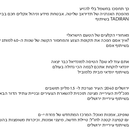
כך תחסכו בחשמל בלי להזיע
מהפכת האנרגיה של תדיראן: שליטה, אבטחת מידע וניהול אקלים חכם בבי
בשיתוף TADIRAN
מאחורי הקלעים של הטעם הישראלי
איך אסם הפכה את תקופת הצנע והמחסור הקשה של שנות ה-40 למותג לאומי?
בשיתוף אסם
אתם עוד לא שם? הטיסה למונדיאל כבר יצאה
יונדאי לוקחת אתכם לבמה הכי גדולה בעולם
בשיתוף יונדאי מבית כלמוביל
ירושלים 2040: העיר נערכת ל- 1.5 מליון תושבים
מנכ"לית העירייה מציגה תוכנית להשארת הצעירים ובניית עתיד הדור הבא
בשיתוף עיריית ירושלים
שופינג, אמנות ואוכל: המרכז המתחדש של מזרח י-ם
קפיצה קטנה לחו"ל: טיילת חדשה, מיצגי אמנות, וכיכרות משופצות בהשקעה של 100 מיליון ₪
בשיתוף עיריית ירושלים