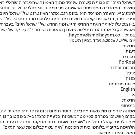
"ישראל היום" הוא גוף תקשורת שנוסד מתוך האמונה שהציבור הישראלי ראוי 
ת
ופרשנויות, וידיאו, פודקאסטים ושידורים חיים. פלטפורמות הדיגיטל של "ישרא
ב-2021 עלו לאוויר האתר החדש והיישומון החדש של "ישראל היום" בע
ואפשר לקבל אותם גם בניוזלטר. מועדון ההטבות הייחודי "הקליקה של ישרא
במייל hayom@israelhayom.co.il.
יום שלישי, 9.6.2026
כ"ד בסיון תשפ"ו
חדשות
דעות
ספורט
ForReal
תרבות ובידור
אוכל
מגזין
אנחנו מגייסים
English
X
חדשות
ביטחוני
שמונה לוחמים מול מאות מחבלים, חוסר תיאום וכוננות לקויה: תחקיר הטב
בק
צויינו לחיוב קהילת נחל עוז "שעמדה שעות תחת מתקפה ונהגה ברעות, תוש
הלחימה בקיבוץ בלוחמי כיתת הכוננות "היה עשוי לבלום את שאר הגלים"
מיטל יסעור בית-אור