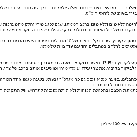
עזה ואלו הן בנותיו של נועם – דפנה ואלה אלייקים. בזמן הזה תומר ערבה מ
ימה ללא מים וללא מזגן ברכב הממוגן, שגם נפגע מירי וחלק מהמערכות ש
הכוח בפיקוד רס"ן חן בוכריס, סגן מפקד היחידה הגיע ב-12:05 לציר תנוע
ממשיכים להלחם במחבלים יחד עם עוד צוות של מגלן.
 באזור הרפת והשער האחורי.
ה"ב שבאו לביקור בקיבוץ, את צחי עידן ועומרי מירן ומושיבים אותם ברכב של
שעה 13:44, תחילת סריקה של מגל
טעות כמחבל ויורים בו.
בתמונת המצב ובהכוונת הכוחות ולא היתה מוכנות לתרחיש של התקופה רחב