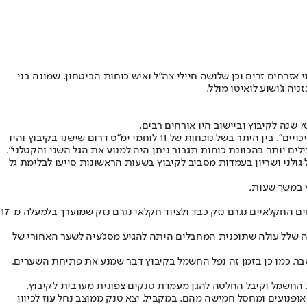
ה שבה נרצחו 13 תושבי הקיבוץ, שני חברי כיתת הכוננות ושני אזרחים זרים וכן שלושה חיילי צה"ל ואיש כוחות הביטחון. שמונה בני
יה ג'ושוע לואיטו מולל.
ייחודיות הקרב בקיבוץ נחל עוז מתבטאת בהצלחה יחסית של כוחות כיתת הכוננות וכוחות הביטחון לבלום את הגל הראשון של המתקפה "כנגד כל הסיכויים". בין היתר בשל נוכחות של 11 לוחמי ימ"ס דרום שישנו בקיבוץ והיו
ים יותר בהכוונת כוחות תגבור ניתן היה למנוע את הגל השני והקטלני".
גולני ושריון בעמדות מסביב לקיבוץ בשעות הראשונות סייעו לבלימת גל
 במשך שעות.
על פי התחקיר, חדרו לקיבוץ מעל 180 מחבלים (ולפי חלק מההערכות בין 200 ל-300) ובשטח הקיבוץ עצמו חוסלו כ- 80 מחבלים. לבתי הקיבוץ ולשטחים החקלאיים נגרם נזק כבד ולציוד חקלאי נגרם נזק שמוערך בלמעלה מ-17
ם הגיע לקיבוץ ונכנס מהשער הדרומי. ממפה שנלקחה שלל עולה שתוכנית המחבלים היתה להגיע מסג'עיה לשער האחורי של
ר. כמו כן בזמן זה נפל החשמל בקיבוץ דבר שמנע את פתיחת השערים.
נועים ומחסל חמישה מהם. במקביל, יצא טנק ממוצב נחל עוז לכיוון