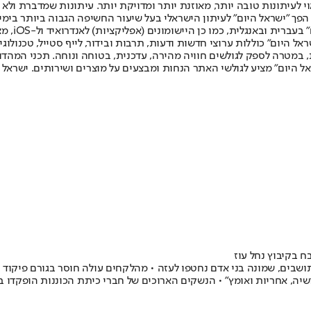
לעיתונות טובה יותר, מאוזנת יותר ומדויקת יותר. עיתונות שמדברת ולא צ
שלום. המהדורה המודפסת הראשונה פורסמה ב-30 ביולי 2007, וב-2010 הפך "ישראל היום" לעיתון הישראלי בעל שי
לחמנוביץ,
ל היום" כוללות ערוצי חדשות ודעות, תרבות ובידור, לייף סטייל, טכנולוגיה
ברית, במטרה לספק לגולשים חוויה מהירה, עדכנית, בטוחה ונוחה. תכני המה
ל היום" מציע לגולשי האתר הנחות ומבצעים על מוצרים ושירותים. ישראל 
ח בקיבוץ נחל עוז
יבוץ ששוכן במרחק 700 מטר משכונת סג'עייה נרצחו ב-7 באוקטובר 13 תושבים, שמונה בני אדם נחטפו לעזה • מ
יה, אחריות ואומץ" • הנשקים הארוכים של חברי כיתת הכוננות הופקדו ב