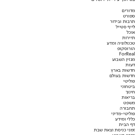
מדורים
ספורט
תרבות ובידור
לייף סטייל
אוכל
תיירות
טכנולוגיה ומדע
הורוסקופ
ForReal
מגזין השבוע
דעות
חדשות בארץ
חדשות בעולם
פוליטי
ביטחוני
חינוך
בריאות
משפט
תחבורה
פוליטי-מדיני
כללי ומידע
דף הבית
זמני כניסת וצאת שבת