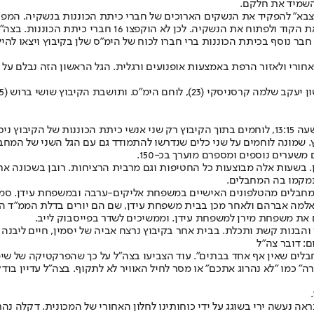
והשמיד את חלקם.
צבא" להפקיד את הנשקים הארוכים של חברי כיתת הכוננות בנשקיה. המפתח 
(ובדיעבד התברר שזו טעות) שבשל הפסקת החשמל לא ניתן יה
 חבר נוסף בכיתת הכוננות ברי חברו לכוח של הימ"ס שלן בקיבוץ ויצאו להי
רום לשער האחורי ולאזור הרפת באמצעות אופנועים ורגלית. הגל הראשון הזה נבלם
(75). בעלה יונצ'י נפצע וישנם נפגעים מכח הימ"ס.
בשעות שלאחר מכן, למעשה עד להגעת כוחות ראשונים של צה"ל לקיבוץ בשעה 13:15, לוחמים בתוך הקיבוץ ר
שערים נוספים ומספרם מוערך בכ-150.
ח מגלן. בשעות אלה מבוצעות כל החטיפות וגם מרבית הרציחות. רובן בשכונ
תמקמו בה המחבלים.
בבית אחר בקיבוץ נרצח אביה של יסמין, חיים ליבנה (87) וכן נרצח חבר הקיבוץ שלמה רון (85)
ם: דובר צה"ל
חבלים שאין אף אחד בבתים". עוד הצביעו בצה"ל על כך שהפרקטיקה של שימו
רה" כמו "לא נהרוג אתכם" או מסר לחיל האוויר לא לתקוף. בצה"ל עדיין ב
ה נעשה ירי בשוגג על ידי כוחותינו לחלון האחורי של המכונית. דקלה נה