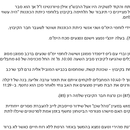
והקוד לנשקיה היו אצל הרבש"ץ אילן פיורנטינו ז"ל אך הוא סבר
יה להקיש את הקוד ולפתוח את הנשקיה. לכן לא הוקפצו 16 חברי כיתת הכוננות. בצה"ל מציינים כי תיגבור של הלחימה בקיבוץ בלוחמי כיתת הכוננות "היה עשוי
לחם.
 על ידי לוחמי הימ"ס ושני אנשי כיתת הכוננות ושוטר לשעבר חבר הקיבוץ,
ק שני אנשי כיתת הכוננות של הקיבוץ ניסן וברי עם ג'יפ דיפנדר ממוגן ושישה לוחמי ימ"ס שנעים ברכב ממוגן מסוג
זאב עם חרכי ירי, דבר שהתגלה כאפקטיבי מאוד לירי תוך כדי תנועה בקיבוץ. שמונה לוחמים על שני כלים שנדרשו להתמודד גם עם הגל השני של המחבלים שהגיעו לקיבוץ סביב השעה 10:00. גל זה החל מכניסה של 60 מחבלים
ה אחת בקיבוץ - שכונת קשת, שמחסום בכביש המוביל אליה גרם לכך שרכב
בשעות אלו גם צולמו מספר שידורי "פייסבוק לייב", שזכורים לכולנו שעשו המחבלים מהטלפונים האישיים במשפחת אליקים-ערבה ובמשפחת עידן. סמוך ל-10:40 המחבלים לוקחים איתם את תומר ערבה אליעז, בנה של דקלה
ומאלצים אותו לדפוק על דלתות השכנים ולבקש מהם לצאת. כך בביתה של אלמה אברהם ולאחר מכן בבית משפחת עידן, שם הם יורים בדלת הממ"ד הורגים את הבת מעיין פוצעים את האב צחי ולאחר מכן הוא נחטף. ב-11:29
.
ש במעין "נוהל שכן" ושל שידור פייסבוק לייב להעברת מסרים ייחודית
ודקים האם מישהו מגורמי הביטחון נחשף בזמן אמת לסרטונים שיכלו לתת
רגת מהירי ונועם נמצא בהמשך באזור הרפת ללא רוח חיים כאשר לא ברור