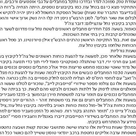
עמדת טנק סמוכה לגדר ובדרכו נתקל במחבלים על גבי אופנועים ורכבים, 
התחקיר מצא כי גם בנחל עוז, כמו בקיבוצים נוספים, היתה הנחיה ב"רוח ה
לבלום את שאר הגלים". לסגן הרבש"ץ ניסן דה קלו היה נשק ארוך אישי והוא
הקרב בקיבוץ נחל עוז,צילום: דובר צה"ל
כאמור, בשעה 7:05 חודרים מחבלים ראשונים לשטח נחל עוז מד
שמנהלים קרבות בין בתי אחת השכונות.
עם זאת, בגל התקיפה הראשון נהרגים הרבש"ץ אילן פיורנטינו, רב סמל ראשון יעקב שלמה קרסניסקי (23), לוחם הימ"ס. ותושבת הקיבוץ שושי ברוש 
הכוחות שלחמו בקיבוץ נחל עוז,
שעות גורליות
של גדוד שאטי שנכנסו מחמש פריצות ומיד אח"כ מחבלים נוספים נכנסים גם מ
משעה 10:30 המחבלים כובשים את הקיבוץ לכמה שעות עד להגעת כ
ה"זאב" עם לוחמי הימ"ס לא הצליח להכנס לחלק מסויים בה ולכן כנראה ה
המחבלים נכנסים עם תומר ערבה למשפחת מירן ובהמשך ב-12:15 מעבירים את משפחת מירן למשפחת עידן. וממשיכים לשדר בפייסבוק לייב.
בשעות אלו, המחבלים רוצים גם את בני משפחת זוהר - ההורים יניב ויסמין והבנות קשת ותכלת. 
כמות כוחות צה"ל אל-מול כמות כוחות האויב בלחימה בקיבוץ נחל עוז:,צילו
בצה"ל ציינו כי, "תומר התנהג בקור רוח. כשהוא כל הזמן מעביר מסרים למ
לנחל עוז. המחבלים בשידורי הפייסבוק דיברו באנגלית והעבירו מסרי "הסב
מידע על המתרחש בקיבוץ.
במהלך שעות גורליות אלו נרצחו שישה מתושבי שכונת קשת ושבעה נחטפו.
משפחת ערבה אליקים נחטפת ברכב יונדאי טוסון ששייך להם כאשר ככל הנרא