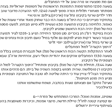
אם מת מפצעיו או נורה שוב על ידי המחבלים.
בשעה 12:00 מתפרסמות התמונות הראשונות של חטופות ישראליות ב
מסתתר מאחורי תלולית ונורה סמוך לשעה 12:40, לפי ההערכה מדובר שוב בירי בשוגג של לוחמי הימ"ס.
חדר ילדים שרוף בקיבוץ נחל עוז (ארכיון),צילום: אי.פי.איי
בתחקיר מציינים כי כח הימ"ס בשעה הזו כבר שחוק מאוד אחרי שעות של לח
כאמור, הלחימה בקיבוץ מהשעה 6:30 נעשית ללא סיוע מבחוץ, למעט מספר תקיפות של חיל האוויר וכוח גולני וטנק שפעלו בשעות הבוקר מחוץ לקיבוץ.
כוח של מגלן יהיה הכח הראשון שמגיע לקיבוץ.
וכעבור כעשר דקות מגיע למקום גם אלוף במיל' נועם תיבון וכוח צנחנים ש
גן שרוף בנחל עוז (ארכיון),צילום: יוסי זליגר
"היפוך הקערה" למול המחבלים
לאחר ההתקלות הקשה הכוח הראשון של מגלן ושל תגבורת מבחוץ בכלל מגיע לקיבוץ ב-13:15. כאשר במקביל בשעה זו יש עדיין חטיפות בצידו השני של הקיבוץ
בשעה 13:30 המחבלים אוזקים את יהודית ונטלי רענן, אזרחיות אר
הצפונית של הקיבוץ.
הקיבוץ רן פוסלושני, שהיה חמוש בקומה השניה של ביתו. הם מזהים אותו ב
בתחקיר הצה"לי צויין עוד כי היתה שליטה לא טובה של החטיבה הצפונית 
מגיע היה מונע חטיפות".
טעינו? נתקן! אם מצאתם טעות בכתבה, נשמח שתשתפו אותנו
כדאי
להכיר
שופינג, אמנות ואוכל: המרכז המתחדש של מזרח י-ם
קפיצה קטנה לחו"ל: טיילת חדשה, מיצגי אמנות, וכיכרות משופצות בהשקעה של 100 מיליון ₪
בשיתוף עיריית ירושלים