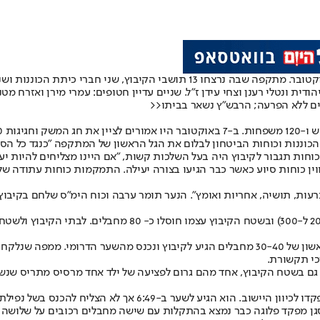
צה"ל מפרסם היום (שלישי) את תחקיר המתקפה על קיבוץ נחל עוז ב-7 באוקטובר. מתקפ
ת ונטלי רענן וצחי עידן ז"ל. שניים עדיין חטופים: עמרי מירן ואזרח מטנזנ
<<
חות תגבור לקיבוץ היה בעל השלכות קשות, "אם היינו מצליחים להיות יעיל
ין כוחות סיוע כאשר כבר הגיעו בצורה יעילה. התמקמות כוחות עתודה של 
עות, תושיה, אחריות ואומץ". הנער תומר ערבה וכוח הימ"ס שלחם בקיבוץ
מהתחקיר שבוצע על ידי אל"ם (במיל') ירון סיטבון עולה כי בשעה 7:00 גל ראשון של 30-40 מחבלי
כי תקשורת.
גם בשטח הקיבוץ, אחד מהם גרום לפציעה של ילד אחד מרסיס מתריס שנשב
ל נפילת החשמל וקיבל החלטה להגן מעמדת טנקים צפונית מערבית לקיבוץ.
מפקד פלוגה כבר נמצא בהתקלות עם שישה מחבלים רכובים על שלושה אופ