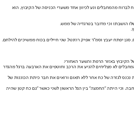
צליח לברוח מהמחבלים ונע לכיוון אחד משערי הכניסה של הקיבוץ, הוא
לו הושבתו וכי מדובר בטרגדיה של ממש.
ה סמוך לקיבוץ, שם נתקל במארב של 10 מחבלים. ממכת האש נהרגים בוכריס, סגן יפתח יעבץ וסמ"ר אפיק רוזנטל. שני חיילים בכוח ממשיכים להילחם.
 צחי. המחבלים לא מצליחים להניע את הרכב וחוטפים את הארבעה ברגל מהגדר
ן בקיבוץ ומתחיל "היפוך הקערה" למול המחבלים. בשעה 14:00 נכנס גם כח מגדס"ר גבעתי. בשעה 15:30 אחד הכוחות נכנס לגזרה של כח אחר ללא תאום ורואים את חבר כיתת הכוננות של
ה. וכי היתה "החמצה" בין הגל הראשון לשני כאשר "גם כח קטן שהיה