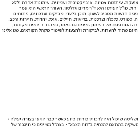
ועקת. עיתונות אמינה, אובייקטיבית ועניינית. עיתונות אחרת וללא
עור החשיפה הגבוה ביותר בימי חול. מו"ל העיתון היא ד"ר מרים אדלסון. העורך הראשי הוא עמר
 והעורך המייסד הוא עמוס רגב. אתרי האינטרנט של "ישראל היום" בעברית ובאנגלית, כמו כן היישומונים (אפליקציות) לאנדרואיד ול-iOS, מציגים חדשות מסביב לשעון, תוכן בלעדי, מבזקים ועדכונים, ניתוחים
, ספורט, כלכלה וצרכנות, בריאות, חיילים, אוכל, יהדות, תיירות ורכב.
דורה המודפסת של העיתון זמינים גם באתר, במהדורה יומית מקוונת,
היום פתוח להערות, לביקורת ולהצעות לשיפור מקהל הקוראים. פנו אלינו
הלקחים עולה חוסר בגורם פיקוד ושליטה שיכול היה להכווין כוחות סיוע כאשר כבר הגיעו בצורה יעילה •
נשקיה בהתאם להנחיה ב"רוח הצבא" • בצה"ל מציינים כי תיגבור של