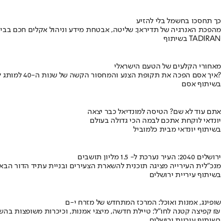
כך תחסכו בחשמל בלי להזיע
מהפכת האנרגיה של תדיראן: שליטה, אבטחת מידע וניהול אקלים חכם בבי
בשיתוף TADIRAN
מאחורי הקלעים של הטעם הישראלי
איך אסם הפכה את תקופת הצנע והמחסור הקשה של שנות ה-40 למותג לאומי?
בשיתוף אסם
אתם עוד לא שם? הטיסה למונדיאל כבר יצאה
יונדאי לוקחת אתכם לבמה הכי גדולה בעולם
בשיתוף יונדאי מבית כלמוביל
ירושלים 2040: העיר נערכת ל- 1.5 מליון תושבים
מנכ"לית העירייה מציגה תוכנית להשארת הצעירים ובניית עתיד הדור הבא
בשיתוף עיריית ירושלים
שופינג, אמנות ואוכל: המרכז המתחדש של מזרח י-ם
קפיצה קטנה לחו"ל: טיילת חדשה, מיצגי אמנות, וכיכרות משופצות בהשקעה של 100 מיליון ₪
בשיתוף עיריית ירושלים