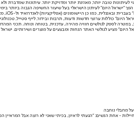
לעיתונות טובה יותר, מאוזנת יותר ומדויקת יותר. עיתונות שמדברת ולא צ
שלום. המהדורה המודפסת הראשונה פורסמה ב-30 ביולי 2007, וב-2010 הפך "ישראל היום" לעיתון הישראלי בעל שי
לחמנוביץ,
ל היום" כוללות ערוצי חדשות ודעות, תרבות ובידור, לייף סטייל, טכנולוגיה
ברית, במטרה לספק לגולשים חוויה מהירה, עדכנית, בטוחה ונוחה. תכני המה
ל היום" מציע לגולשי האתר הנחות ומבצעים על מוצרים ושירותים. ישראל 
על מחבלי נוחבה
חיילות • אחת הנשים: "הגעתי לראיון, בכיתי שאני לא רוצה אבל המראיין 