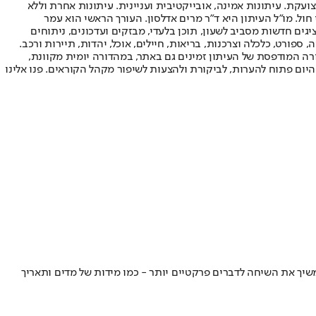
ועקת. עיתונות אמינה, אובייקטיבית ועניינית. עיתונות אחרת וללא
עור החשיפה הגבוה ביותר בימי חול. מו"ל העיתון היא ד"ר מרים אדלסון. העורך הראשי הוא עמר
 והעורך המייסד הוא עמוס רגב. אתרי האינטרנט של "ישראל היום" בעברית ובאנגלית, כמו כן היישומונים (אפליקציות) לאנדרואיד ול-iOS, מציגים חדשות מסביב לשעון, תוכן בלעדי, מבזקים ועדכונים, ניתוחים
, ספורט, כלכלה וצרכנות, בריאות, חיילים, אוכל, יהדות, תיירות ורכב.
דורה המודפסת של העיתון זמינים גם באתר, במהדורה יומית מקוונת,
היום פתוח להערות, לביקורת ולהצעות לשיפור מקהל הקוראים. פנו אלינו
המשיך את השיחה לדברים פרקטיים יותר - כמו מידות של מדים ותאריך