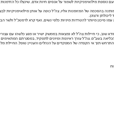
ם נוספת מילואימניקיות לשמור על אנסים חיות אדם, שינצלו כל הזדמנות 
ותנה בהסכמה של המזומנות אליו, צה״ל כופה על אותן מילואימניקיות לבצע
יכולתן ורצונן.
 המבקר הדגיש כי מהלך זה מביא עמו סיכון מיותר להטרדות מיניות כלפי נשים, ואף קרא לר
 לוודא שוב, כי חיילות צה״ל לא נמצאות בממשק ישיר או מגע כלשהו עם עצ
כליאה בשב״ס. צה״ל עורך ראיונות ומיונים לתפקיד, במסגרתם המתאימים
רחש תוך אי הקפדה של המפקדים על הנהלים והעניין טופל. החיילת מלווה ע
וח