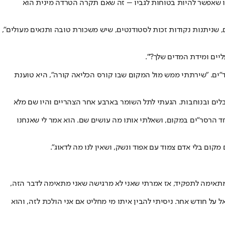
ו שאפשר להיות בטוחות לגביו – זה שאם תקרה הטרדה מינית הוא
 שניתנות נקודות זכות לסטודנטים, שיש משכורת טובה ותנאים מעולים",
יים ומידת המדים שלך?'".
הד"ים. ״שירתתי ממש מול המקום שבו קורס הכליאה קורה״, היא טוענת
לים ובנוחבות. הגעתי לתל השומר בארבע אחר הצהריים והיו שם מלא
ד הרסר"ים במקום, ושאלתי אותו מה עושים שם. הוא אמר לי שאנחנו
ום בלי אדם צמוד עם אפוד ונשק, ושאין לנו מה לדאוג".
י מתאימה לתפקיד, אז אמרתי שאני לא מרגישה שאני מתאימה לדבר הזה,
י טיסה, אבל הוא פשוט שאל על חודש אחר. ניסיתי להבין איתו מי מחליט אם אני הולכת לזה, והוא