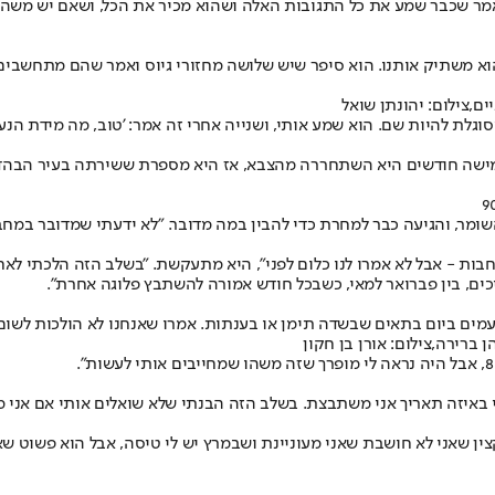
 אמר שכבר שמע את כל התגובות האלה ושהוא מכיר את הכל, ושאם יש משה
הוא משתיק אותנו. הוא סיפר שיש שלושה מחזורי גיוס ואמר שהם מתחשבים,
ם,צילום: יהונתן שואל
סוגלת להיות שם. הוא שמע אותי, ושנייה אחרי זה אמר: 'טוב, מה מידת הנעל
לפני כחמישה חודשים היא השתחררה מהצבא, אז היא מספרת ששירתה בעיר הב
מר, והגיעה כבר למחרת כדי להבין במה מדובר. ״לא ידעתי שמדובר במחב
ות - אבל לא אמרו לנו כלום לפני״, היא מתעקשת. ״בשלב הזה הלכתי לאח
ים, בין פברואר למאי, כשבכל חודש אמורה להשתבץ פלוגה אחרת״.
ים ביום בתאים שבשדה תימן או בענתות. אמרו שאנחנו לא הולכות לשום מק
 ברירה,צילום: אורן בן חקון
אותי באיזה תאריך אני משתבצת. בשלב הזה הבנתי שלא שואלים אותי אם אנ
כזה נורא כמו שעושים מזה, ושזה ל-40 יום. אמרתי לקצין שאני לא חושבת שאני מעוניינת ושבמרץ יש ל