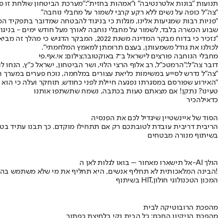
תנועות ״בונות אלטרנטיבה״ ו״אמהות בחזית״:
״מערכת הביטחון שולחת זו פע
"צה"ל כופה על נשים ללא רקע קרבי לשמור על מחבלי נוחבה"
"פניות רבות שמגיעות אלינו, מגלות כי בניגוד להבטחה שמדובר בתפקיד המ
שבוע הכשרה בלבד, לשמור על מחבלי נוחבה לאורך מעל חודש ימים - בניגוד ל
״נזכיר כי בדוח מבקר המדינה משנת 2022,
לכולנו את גודל משמעותן, בעצם תרומתן למאמץ המלחמתי״.
מחבלי הנוחבה פורצים לישראל ב־7 באוקטובר,צילום: אי.אף.פי
דובר צה"ל:
"הרמטכ״ל, רב אלוף הרצי הלוי, ושר הביטחון, ישראל כ״ץ, הנחו
"צה״ל נדרש לסייע במשימות כליאת עצורים במלחמה, נוכח פערים במערך ה
"האירוע שפורסם במסגרתו נפגעה חיילת לפני כחודש, תוחקר ועלה כי הוא הת
טעינו? נתקן! אם מצאתם טעות בכתבה, נשמח שתשתפו אותנו
כדאי
להכיר
הסוד של איינשטיין שיגדיל לכם את הפנסיה
הריבית דריבית עובדת לטובתכם רק אם תתחילו מוקדם. כך תבנו עתיד בט
בשיתוף מנורה מבטחים
אל תישארו מאחור – בואו לגלות לאן ה-AI הולך
הבינה המלאכותית לא תחליף אנשים, היא תחליף את מי שלא משתמש בה!
בשיתוף HIT,המכון הטכנולוגי חולון
מהפכת הרובוטיקה לבית
מהפכת הניקיון החכם: כל הבית נקי בלחיצת כפתור