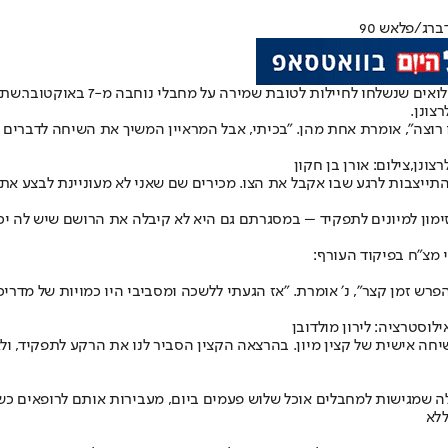
רג/פלאש 90
שתי 
צונן.
צה", אומרת אחת מהן. "בכיתי, אבל המראיין המשיך את השיחה לדברים פרקט
ונן,צילום: אורן בן חקון
תייצבות לרגע שבו אקבל את הצו. מכירים שם שאני לא מעוניינת לבצע את 
 מצ"ח בפיקוד העורף:
 זמן קצר", נ׳ אומרת. "אז הגעתי ללשכה ומסביבי היו כמויות של מדריכו
לוסטרציה: לירון מולדובן
לשיחה אישית של קצין מיון. בהרצאה הקצין הסביר לנו את הרקע לתפקיד, 
 אלה שמגישות למחבלים אוכל שלוש פעמים ביום, מעבירות אותם לרופאים כש
ללא