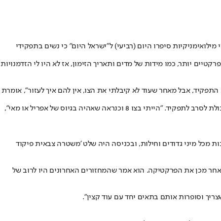
מילואימניקיות סיפרו היום (רביעי) ל"ישראל היום" כי נשים בתפקידי
יים יותר, כמו מידות של מדים ותאריך הזימון, אז לא היו לי הזדמנויות
התפקיד, אבל מאחר שעוד לא קיבלתי את הצו, אין להם איך לעזור", אומרת
באופן דומה מספרת נ' בת ה-24, סטודנטית מעמק חפר, שקיבלה לאחרונה זימון למיונים לתפקיד – במסגרתם גם היא לא קיבלה את הרושם שיש לה יכולת לסרב לתפקיד. "הייתי בצו 8 וכנראה שאהיה בגיוס של אפריל או מאי",
ת מכל מיני גדודים וחילות, ובכניסה היה שלט 'משטרה צבאית פיקוד
ולאחר מכן את הפרקטיקה. הוא אמר שהמחזורים האחרונים היו לרוב של
צריך וסופרות אותם בתאים יחד עם עוד קצין".