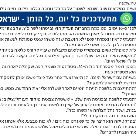
0
השמעה
נשים במילואים שוב ישובצו לשמור על מחבלי נוחבה בכלא. צילום: חיים גולדב
לפני כ-10 ימים, פנו כמה מחברות וועדת חוץ וביטחון לשר כ"ץ, עקב צווי מילואים שנשלחו לחיילות לטובת שמירה על מחבלי נוחבה מ-7 באוקטובר.
מילואים מזומנות לריאיון התאמה ואז מקבלות שיבוץ לקורס כליאה בניגוד לר
"הגעתי לראיון ואמרתי שאני לא חושבת שזה משהו שאני מסוגלת לעשות או רו
נוספות כל כך להגיד שאני לא מעוניינת".
כ"ץ, לטיפולך: נשים בתפקידי מילואים מקבלות שיבוץ לקורס כליאה בניגוד לרצ
"בתקופה האחרונה אני שולחת, דרך מוקד מילואים בכל יום, בקשה לסירוב ה
מ' ל"ישראל היום".
היא מספרת כעת.
בשיחה עם "ישראל היום", הן תיארו צעד אחר צעד כיצד משכו אותן לתפקידי
נדרשת להתראיין לתפקיד?
"ההתייצבות בלשכה הייתה יומיים לאחר ששלחו אליי את ההודעה, ממש בהפרש
העורף'".
"הגעתי ללשכה ובכניסה היה שלט - 'משטרה צבאית פיקוד העורף'",צילום: אי
"בהתחלה הכניסו אותנו לראיון של קצין מילואים ואחר כך כל אחת נכנסה 
בנות, ושזה נחל הצלחה או משהו כזה".
הוא הסביר מה התפקיד כולל?
"בפרקטיקה הוא דיבר על כך שאנחנו כוח גיבוי, לא כוח מבצעי, אלא אנחנו
הסבירו לנו כי "אנחנו אלה שנגיש למחבלים אוכל שלוש פעמים ביום",צילום: 
איך הגבתן לדברים?