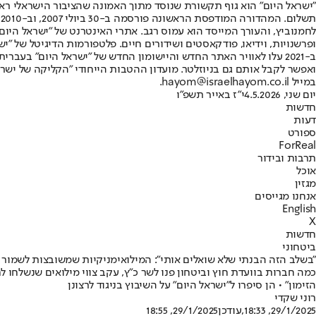
"ישראל היום" הוא גוף תקשורת שנוסד מתוך האמונה שהציבור הישראלי ראוי 
ת
ופרשנויות, וידיאו, פודקאסטים ושידורים חיים. פלטפורמות הדיגיטל של "ישרא
ב-2021 עלו לאוויר האתר החדש והיישומון החדש של "ישראל היום" בע
ואפשר לקבל אותם גם בניוזלטר. מועדון ההטבות הייחודי "הקליקה של ישרא
במייל hayom@israelhayom.co.il.
יום שני, 4.5.2026
י"ז באייר תשפ"ו
חדשות
דעות
ספורט
ForReal
תרבות ובידור
אוכל
מגזין
אנחנו מגייסים
English
X
חדשות
ביטחוני
״בשלב הזה הבנתי שלא שואלים אותי״: המילואימניקיות שמשובצות לשמור 
כמה חברות בוועדת חוץ וביטחון פנו לשר כ"ץ, עקב צווי מילואים שנשלחו ל
הזימון" • הן סיפרו ל"ישראל היום" על השיבוץ בניגוד לרצונן
רוני שקדי
29/1/2025, 18:33
,עודכן
29/1/2025, 18:55