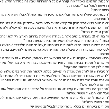
"הבנות התלוננו ואמרו 'מה קורה עם כל ההטרדות שם? זה בסדר?' והקצין
הראשון לטפל בזה" מספרת נ'.
השתכנעתן?
"הבנות שם שאלו 'ואם המחבל יאלתר סכין וידקור אותי?' אבל היה נראה ש
נ' מפרטת.
"ואם המחבל יאלתר סכין וידקור אותי?": כלא עופר שמחזיק אסירים ביטחוניי
״אחר כך הגענו לקצין מיון והסברתי את כל הסיבות למה אני לא יכולה ולא מ
״אתן הבאות בתור״
מ׳ בת ה-21 עובדת בימים אלה בעבודה מועדפת בדרום הארץ. רק 
כעת, ״וכל הזמן היו אומרים לנו שאנחנו נהיה הבאות בתור״.
קורס כליאה בבתי הכלא לאסירים ביטחוניים,צילום: חיים גולדברג / פלאש 90
לפני כמה שבועות היא קיבלה את ההודעה שמזמינה אותה להתייצב בתל השו
אנשים.
ברגע שראיתי שהקצינים שם הם של משטרה צבאית, הבנתי שזה מיועד לנוחב
מיועדים לתפקיד בבית הסוהר, ואיך שהתיישבנו כבר ראיתי טבלה של תאריכ
אמרו לכן מה דרישות התפקיד?
״הסבירו שזה לנהל את שגרת היום-יום בכלא, לספור את המחבלים שלוש פעמ
"לנהל את שגרת היום-יום בכלא": המילואימניקיות התנגדו, אך לא הותירו להן
שאלתי אותו מול כולם אם זה חובה או שאפשר לא להגיע. אני יודעת שזה צו 8, אבל היה נראה לי מופרך שזה משהו שמחייבים אותי לעשות״.
מה קרה לאחר מכן?
״אחר כך היו ראיונות עם קצינים, אני נכנסתי אל הקצין בוכה והוא שאל 
אבל הוא המשיך ושאל שאלות.
"הוא אמר לי שזה לא 
אמר שהוא מחליט".
אסירים ביטחוניים בכלא עופר (ארכיון),צילום: משה שי