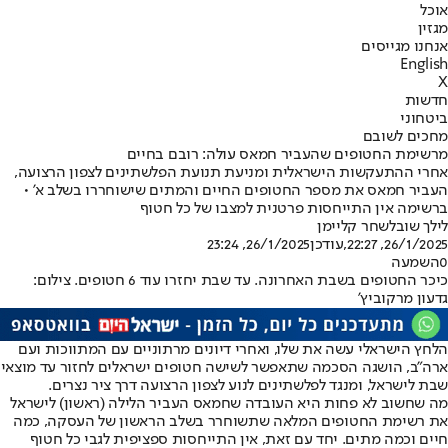
אוכל
מגזין
אנחנו מגייסים
English
X
חדשות
ביטחוני
מחכים לשובם
מרשימת החטופים שהעביר חמאס עולה: רובם בחיים
אחרי ההתעקשות הישראלית ומניעת תנועת הפלשתינים לצפון הרצועה,
העביר חמאס את מספר החטופים החיים והמתים שישוחררו בשלב א' •
ברשימה אין התייחסות פרטנית למצבו של כל חטוף
לילך שובל
שחר קליימן
26/1/2025, 22:27
,עודכן
26/1/2025, 23:24
0
השמעה
כיכר החטופים בשבת האחרונה. עד שבת יחזרו עוד 6 חטופים. צילום:
גדעון מרקוביץ'
הלחץ הישראלי עשה את שלו, ואחרי דיונים מרתוניים עם המתווכות ועם
ארה"ב, הושגה הסכמה שתאפשר לשישה חטופים ישראלים לחזור עד מוצאי
שבת לישראל, ומנגד לפלשתינים לנוע לצפון הרצועה דרך ציר נצרים.
מה שחשוב לא פחות היא העובדה שחמאס העביר הלילה (ראשון) לישראל
את רשימת החטופים המלאה שתשוחרר בשלב הראשון של העסקה, כמה
חיים וכמה מתים. יחד עם זאת, אין התייחסות ספציפית לגבי כל חטוף