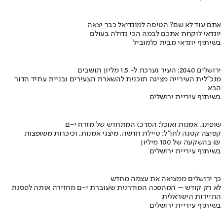
אתם עוד לא שם? הטיסה למונדיאל כבר יצאה
יונדאי לוקחת אתכם לבמה הכי גדולה בעולם
בשיתוף יונדאי מבית כלמוביל
ירושלים 2040: העיר נערכת ל- 1.5 מליון תושבים
מנכ"לית העירייה מציגה תוכנית להשארת הצעירים ובניית עתיד הדור
הבא
בשיתוף עיריית ירושלים
שופינג, אמנות ואוכל: המרכז המתחדש של מזרח י-ם
קפיצה קטנה לחו"ל: טיילת חדשה, מיצגי אמנות, וכיכרות משופצות
בהשקעה של 100 מיליון ₪
בשיתוף עיריית ירושלים
כך ירושלים ממציאה את עצמה מחדש
לא רק קודש – המהפכה המודרנית שעוברת י-ם מחזירה אותה לפסגת
התיירות הישראלית
בשיתוף עיריית ירושלים