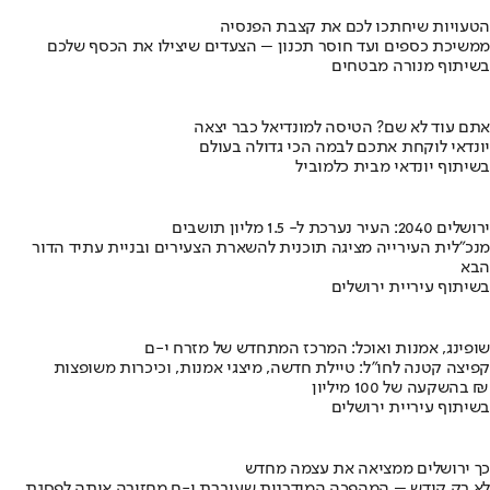
הטעויות שיחתכו לכם את קצבת הפנסיה
ממשיכת כספים ועד חוסר תכנון – הצעדים שיצילו את הכסף שלכם
בשיתוף מנורה מבטחים
אתם עוד לא שם? הטיסה למונדיאל כבר יצאה
יונדאי לוקחת אתכם לבמה הכי גדולה בעולם
בשיתוף יונדאי מבית כלמוביל
ירושלים 2040: העיר נערכת ל- 1.5 מליון תושבים
מנכ"לית העירייה מציגה תוכנית להשארת הצעירים ובניית עתיד הדור
הבא
בשיתוף עיריית ירושלים
שופינג, אמנות ואוכל: המרכז המתחדש של מזרח י-ם
קפיצה קטנה לחו"ל: טיילת חדשה, מיצגי אמנות, וכיכרות משופצות
בהשקעה של 100 מיליון ₪
בשיתוף עיריית ירושלים
כך ירושלים ממציאה את עצמה מחדש
לא רק קודש – המהפכה המודרנית שעוברת י-ם מחזירה אותה לפסגת