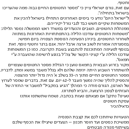
וחטוף.
עם זאת, גורם ישראלי ציין כי "מספר החטופים החיים גבוה ממה שהעריכו
בישראל בתחילה".
ל"ישראל היום" נודע כי בימים האחרונים התחילו בישראל להכין את
המשפחות שקיים חשש כבד לגבי גורל יקיריהם.
ממנהלת החטופים, השבים והנעדרים במשרד ראש הממשלה נמסר הלילה:
"משפחות החטופים עודכנו הלילה בהתפתחויות האחרונות במתווה
לשחרור החטופים, ביניהן הפעימה הנוספת הצפויה ביום חמישי,
במסגרתה אמורות לשוב ארצה ארבל יהוד, אגם ברגר וחטוף נוסף, זאת
בנוסף לפעימה המתוכננת להתבצע בשבת הקרובה. כמו כן המשפחות
עודכנו הלילה ע"י קציני הקשר של צה"ל בנוגע לרשימה שהועברה ע"י
חמאס".
מקור בזרוע הצבאית בחמאס טוען כי הגדלת מספר החטופים שצפויים
להשתחרר השבוע היתה יוזמה שלהם ולא בגלל משבר במשא ומתן. לדבריו,
מספר החטופים החיים מתוך ה-33 בשלב א' היה גדול יותר מהצפוי,
והספיק להליך שהיה נמשך מעבר ל-42 יום. עם זאת, בדברים שמסר לערוץ
של הארגון, הגורם מודה כי המהלך "הגיע במקביל" למשבר אי החזרה של
העזתים לצפון הרצועה, והביא לפתרונו.
טעינו? נתקן! אם מצאתם טעות בכתבה, נשמח שתשתפו אותנו
עסקת חטופים
כדאי
להכיר
הטעויות שיחתכו לכם את קצבת הפנסיה
ממשיכת כספים ועד חוסר תכנון – הצעדים שיצילו את הכסף שלכם
בשיתוף מנורה מבטחים