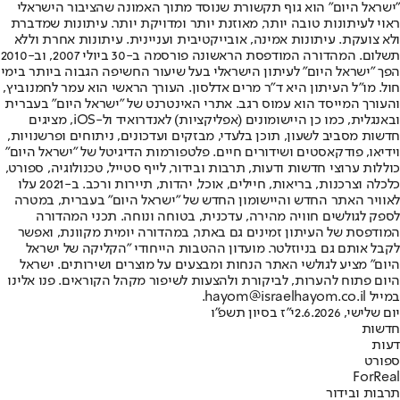
"ישראל היום" הוא גוף תקשורת שנוסד מתוך האמונה שהציבור הישראלי
ראוי לעיתונות טובה יותר, מאוזנת יותר ומדויקת יותר. עיתונות שמדברת
ולא צועקת. עיתונות אמינה, אובייקטיבית ועניינית. עיתונות אחרת וללא
תשלום. המהדורה המודפסת הראשונה פורסמה ב-30 ביולי 2007, וב-2010
הפך "ישראל היום" לעיתון הישראלי בעל שיעור החשיפה הגבוה ביותר בימי
חול. מו"ל העיתון היא ד"ר מרים אדלסון. העורך הראשי הוא עמר לחמנוביץ,
והעורך המייסד הוא עמוס רגב. אתרי האינטרנט של "ישראל היום" בעברית
ובאנגלית, כמו כן היישומונים (אפליקציות) לאנדרואיד ול-iOS, מציגים
חדשות מסביב לשעון, תוכן בלעדי, מבזקים ועדכונים, ניתוחים ופרשנויות,
וידיאו, פודקאסטים ושידורים חיים. פלטפורמות הדיגיטל של "ישראל היום"
כוללות ערוצי חדשות ודעות, תרבות ובידור, לייף סטייל, טכנולוגיה, ספורט,
כלכלה וצרכנות, בריאות, חיילים, אוכל, יהדות, תיירות ורכב. ב-2021 עלו
לאוויר האתר החדש והיישומון החדש של "ישראל היום" בעברית, במטרה
לספק לגולשים חוויה מהירה, עדכנית, בטוחה ונוחה. תכני המהדורה
המודפסת של העיתון זמינים גם באתר, במהדורה יומית מקוונת, ואפשר
לקבל אותם גם בניוזלטר. מועדון ההטבות הייחודי "הקליקה של ישראל
היום" מציע לגולשי האתר הנחות ומבצעים על מוצרים ושירותים. ישראל
היום פתוח להערות, לביקורת ולהצעות לשיפור מקהל הקוראים. פנו אלינו
במייל hayom@israelhayom.co.il.
יום שלישי, 2.6.2026
י"ז בסיון תשפ"ו
חדשות
דעות
ספורט
ForReal
תרבות ובידור