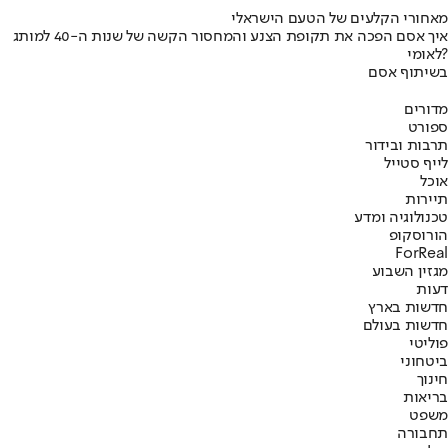
מאחורי הקלעים של הטעם הישראלי
איך אסם הפכה את תקופת הצנע והמחסור הקשה של שנות ה-40 למותג
לאומי?
בשיתוף אסם
מדורים
ספורט
תרבות ובידור
לייף סטייל
אוכל
תיירות
טכנולוגיה ומדע
הורוסקופ
ForReal
מגזין השבוע
דעות
חדשות בארץ
חדשות בעולם
פוליטי
ביטחוני
חינוך
בריאות
משפט
תחבורה