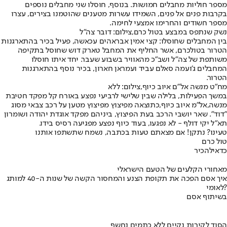
מספר חוליות מחבלים חמושות. בנוסף, חוסלו שני מחבלים נוספים
בקרבות פנים אל פנים, השמידו עשרות מטענים שהוטמנו בצירים, עצרו
מספר חשודים והחרימו אמצעי לחימה.
נשק שנתפס במבצע בטול כרם,צילום: דובר צה"ל
בין המחבלים שחוסלו: קצי אמין אבראהים עכאשה, פעיל בכיר בהתארגנות
הטרור בטולכרם, אשר החליף את המחבל טארק דוש שחוסל בתקיפה
משותפת של צה״ל ושב״כ מהאוויר בשבוע שעבר. יחד איתו חוסלו
המחבלים ג’ועמה סאלם עביד ועמראן חארון, בכיר נוסף בהתארגנות
הטרור.
מח״ט מנשה אל״ם איוב כיוף,צילום: ללא
במשך הפעילות, בלילה שבין שלישי לרביעי נפצע באורח קל מפקד חטיבת
מנשה,
אל"מ איוב כיוף,
כתוצאה מפיצוץ מפיצוץ מטען על רכב צבאי מסוג
"דוד". שאר יושבי הרכב בעת הפיצוץ, ביניהם מפקד אוגדת יהודה ושומרון
תא"ל יקי דולף - לא נפגעו, בעוד כיוף נפצע מפגיעה רסיס בידו.
טעינו? נתקן! אם מצאתם טעות בכתבה, נשמח שתשתפו אותנו
טול כרם
כדאי
להכיר
מאחורי הקלעים של הטעם הישראלי
איך אסם הפכה את תקופת הצנע והמחסור הקשה של שנות ה-40 למותג
לאומי?
בשיתוף אסם
הסוד לקירות נקיים ללא כתמים נחשף