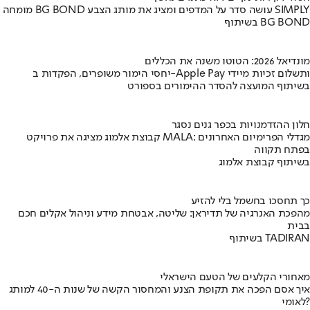
מומחה BG BOND עושה סדר על המדפים ומציג את מותג הצבע SIMPLY
בשיתוף BG BOND
מונדיאל 2026: הטוטו משנה את הכללים
יחסי הימור משופרים, הפקדות ב-Apple Pay ותשלום זכיות מיידי
בשיתוף המועצה להסדר ההימורים בספורט
חלון ההזדמנויות בכפר גנים נסגר
קבוצת אלמוג מציגה את פרויקט MALA: מגדלי הפרימיום האחרונים
בפתח תקווה
בשיתוף קבוצת אלמוג
כך תחסכו בחשמל בלי להזיע
מהפכת האנרגיה של תדיראן: שליטה, אבטחת מידע וניהול אקלים חכם
בבית
בשיתוף TADIRAN
מאחורי הקלעים של הטעם הישראלי
איך אסם הפכה את תקופת הצנע והמחסור הקשה של שנות ה-40 למותג
לאומי?