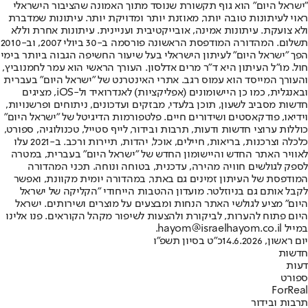
"ישראל היום" הוא גוף תקשורת שנוסד מתוך האמונה שהציבור הישראלי
ראוי לעיתונות טובה יותר, מאוזנת יותר ומדויקת יותר. עיתונות שמדברת
ולא צועקת. עיתונות אמינה, אובייקטיבית ועניינית. עיתונות אחרת וללא
תשלום. המהדורה המודפסת הראשונה פורסמה ב-30 ביולי 2007, וב-2010
הפך "ישראל היום" לעיתון הישראלי בעל שיעור החשיפה הגבוה ביותר בימי
חול. מו"ל העיתון היא ד"ר מרים אדלסון. העורך הראשי הוא עמר לחמנוביץ,
והעורך המייסד הוא עמוס רגב. אתרי האינטרנט של "ישראל היום" בעברית
ובאנגלית, כמו כן היישומונים (אפליקציות) לאנדרואיד ול-iOS, מציגים
חדשות מסביב לשעון, תוכן בלעדי, מבזקים ועדכונים, ניתוחים ופרשנויות,
וידיאו, פודקאסטים ושידורים חיים. פלטפורמות הדיגיטל של "ישראל היום"
כוללות ערוצי חדשות ודעות, תרבות ובידור, לייף סטייל, טכנולוגיה, ספורט,
כלכלה וצרכנות, בריאות, חיילים, אוכל, יהדות, תיירות ורכב. ב-2021 עלו
לאוויר האתר החדש והיישומון החדש של "ישראל היום" בעברית, במטרה
לספק לגולשים חוויה מהירה, עדכנית, בטוחה ונוחה. תכני המהדורה
המודפסת של העיתון זמינים גם באתר, במהדורה יומית מקוונת, ואפשר
לקבל אותם גם בניוזלטר. מועדון ההטבות הייחודי "הקליקה של ישראל
היום" מציע לגולשי האתר הנחות ומבצעים על מוצרים ושירותים. ישראל
היום פתוח להערות, לביקורת ולהצעות לשיפור מקהל הקוראים. פנו אלינו
במייל hayom@israelhayom.co.il.
יום ראשון, 14.6.2026
כ"ט בסיון תשפ"ו
חדשות
דעות
ספורט
ForReal
תרבות ובידור