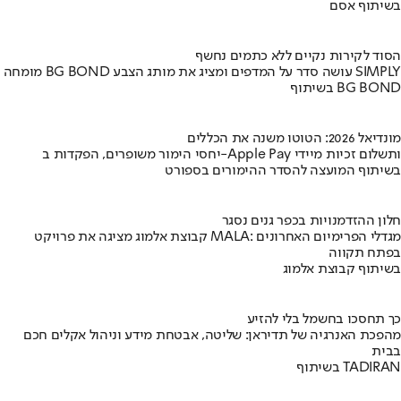
בשיתוף אסם
הסוד לקירות נקיים ללא כתמים נחשף
מומחה BG BOND עושה סדר על המדפים ומציג את מותג הצבע SIMPLY
בשיתוף BG BOND
מונדיאל 2026: הטוטו משנה את הכללים
יחסי הימור משופרים, הפקדות ב-Apple Pay ותשלום זכיות מיידי
בשיתוף המועצה להסדר ההימורים בספורט
חלון ההזדמנויות בכפר גנים נסגר
קבוצת אלמוג מציגה את פרויקט MALA: מגדלי הפרימיום האחרונים
בפתח תקווה
בשיתוף קבוצת אלמוג
כך תחסכו בחשמל בלי להזיע
מהפכת האנרגיה של תדיראן: שליטה, אבטחת מידע וניהול אקלים חכם
בבית
בשיתוף TADIRAN