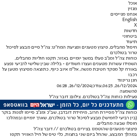
אוכל
מגזין
אנחנו מגייסים
English
X
חדשות
ביטחוני
תיעוד
חיסול מחבלים, פיצוץ מטענים ופציעת המח"ט: צה"ל סיים מבצע לסיכול
טרור בטולכרם
כוחות צה"ל ומג"ב פעלו במשך יומיים באזור, תקפו חוליות מחבלים,
השמידו עשרות מטענים ועצרו חשודים • בלילה שבין שלישי לרביעי נפצע
באורח קל מפקד חטיבת מנשה, אל"מ איוב כיוף, כתוצאה מפיצוץ מטען על
רכבו
חנן גרינווד
26/12/2024, 06:23
,עודכן
26/12/2024, 06:28
0
השמעה
פעילות כוחות צה"ל בטולכרם. צילום: דובר צה"ל
כוחות צה"ל מסיירת חרוב, מיחידת דובדבן, שב"כ ומג"ב סיימו לפנות בוקר
(בין רביעי לחמישי) מבצע לסיכול טרור בטולכרם, שארך יומיים ובמהלכו
חוסלו שבעה מחבלים.
פיצוצי מטענים שהוטמנו בצירים בטולכרם // דובר צה"ל
במהלך המבצע, שהחל ביום שני בחצות, כלי טיס של חיל האוויר תקפו