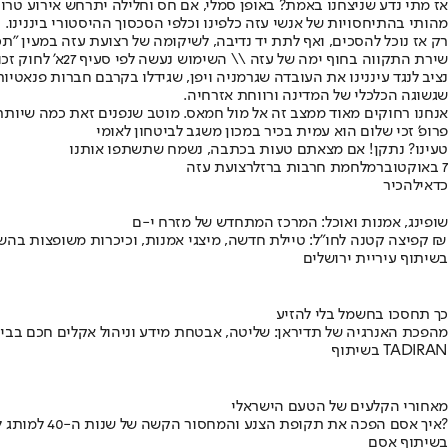
אז מתי נדע שניצחנו באמת? באופן סמלי, אם חס וחלילה יתרחש אירוע טרור 
מהותי בהתיחסויות של אנשי עזה כלפינו וכלפי הסכסוך ההיסטורי ביננינו.
רק אז נוכל להסכים, ואף לתת יד נדיבה, לשיקומה של רצועת עזה במעין "ת
שירת התקווה בחוף ימה של עזה \\ השימוש נעשה לפי סעיף 27א' לחוק זכויות יוצרים
נציב לנגד עיננינו את העובדה שגרמניה ויפן, שגידלו בקרבם חברות פנא
שגשוגה הכלכלי של המדינה ורווחת אזרחיה.
אנחנו רחוקים מאוד ממצב זה אל מול חמאס. מוטב שנפנים זאת כמה שיותר
פרופ' זכי שלום הוא עמית בכיר במכון משגב לביטחון לאומי
טעינו? נתקן! אם מצאתם טעות בכתבה, נשמח שתשתפו אותנו
7 באוקטובר
מלחמת חרבות ברזל
רצועת עזה
כדאי
להכיר
שופינג, אמנות ואוכל: המרכז המתחדש של מזרח י-ם
קפיצה קטנה לחו"ל: טיילת חדשה, מיצגי אמנות, וכיכרות משופצות בהשקעה של 100 מיליון ₪
בשיתוף עיריית ירושלים
כך תחסכו בחשמל בלי להזיע
מהפכת האנרגיה של תדיראן: שליטה, אבטחת מידע וניהול אקלים חכם בבי
בשיתוף TADIRAN
מאחורי הקלעים של הטעם הישראלי
איך אסם הפכה את תקופת הצנע והמחסור הקשה של שנות ה-40 למותג לאומי?
בשיתוף אסם