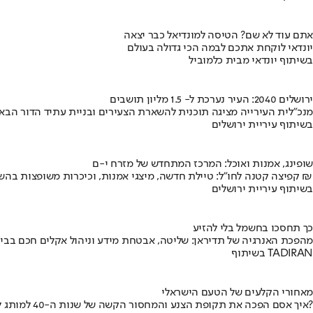
אתם עוד לא שם? הטיסה למונדיאל כבר יצאה
יונדאי לוקחת אתכם לבמה הכי גדולה בעולם
בשיתוף יונדאי מבית כלמוביל
ירושלים 2040: העיר נערכת ל- 1.5 מליון תושבים
מנכ"לית העירייה מציגה תוכנית להשארת הצעירים ובניית עתיד הדור הבא
בשיתוף עיריית ירושלים
שופינג, אמנות ואוכל: המרכז המתחדש של מזרח י-ם
קפיצה קטנה לחו"ל: טיילת חדשה, מיצגי אמנות, וכיכרות משופצות בהשקעה של 100 מיליון ₪
בשיתוף עיריית ירושלים
כך תחסכו בחשמל בלי להזיע
מהפכת האנרגיה של תדיראן: שליטה, אבטחת מידע וניהול אקלים חכם בבי
בשיתוף TADIRAN
מאחורי הקלעים של הטעם הישראלי
איך אסם הפכה את תקופת הצנע והמחסור הקשה של שנות ה-40 למותג לאומי?