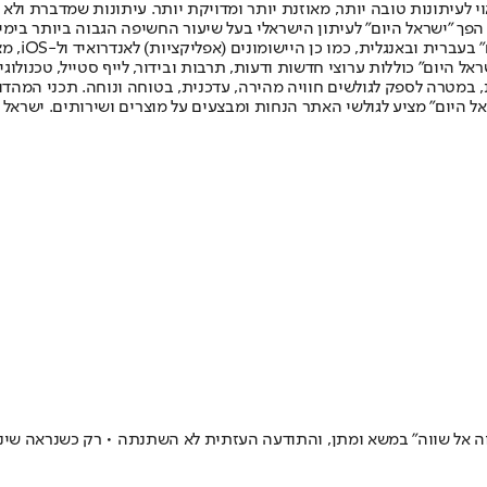
לעיתונות טובה יותר, מאוזנת יותר ומדויקת יותר. עיתונות שמדברת ולא צ
שלום. המהדורה המודפסת הראשונה פורסמה ב-30 ביולי 2007, וב-2010 הפך "ישראל היום" לעיתון הישראלי בעל שי
לחמנוביץ,
ל היום" כוללות ערוצי חדשות ודעות, תרבות ובידור, לייף סטייל, טכנולוגיה
ברית, במטרה לספק לגולשים חוויה מהירה, עדכנית, בטוחה ונוחה. תכני המה
ל היום" מציע לגולשי האתר הנחות ומבצעים על מוצרים ושירותים. ישראל 
ווה אל שווה" במשא ומתן, והתודעה העזתית לא השתנתה • רק כשנראה שינ