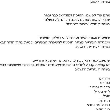
בשיתוף אסם
אתם עוד לא שם? הטיסה למונדיאל כבר יצאה
יונדאי לוקחת אתכם לבמה הכי גדולה בעולם
בשיתוף יונדאי מבית כלמוביל
ירושלים 2040: העיר נערכת ל- 1.5 מליון תושבים
מנכ"לית העירייה מציגה תוכנית להשארת הצעירים ובניית עתיד הדור הבא
בשיתוף עיריית ירושלים
שופינג, אמנות ואוכל: המרכז המתחדש של מזרח י-ם
קפיצה קטנה לחו"ל: טיילת חדשה, מיצגי אמנות, וכיכרות משופצות בהשקעה של 100 מיליון ₪
בשיתוף עיריית ירושלים
מדורים
ספורט
תרבות ובידור
לייף סטייל
אוכל
תיירות
טכנולוגיה ומדע
הורוסקופ