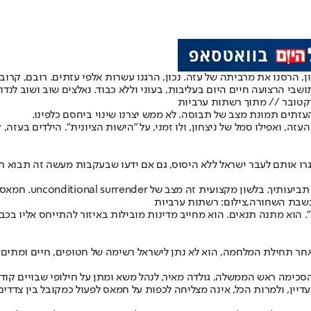
ון, הרסנו את מרביתה של עזה. נכון, הרגנו עשרות אלפי עזתים. רובם, קרוב 
שבי הרצועה חיים היום בעליבות, בעוני וללא כבוד. נאלצים שוב ושוב לנדו
העזתים תמונת מצב של תבוסה. לא ממש יצרנו שינוי ביחסם כלפינו.
 עדיין סמל של גבורה, סמל של העזה, ואפילו סמל של ניצחון, ולו זמני, על "הישות הציונית"
רו אותם לעבר ישראל ללא היסוס, גם אם ידעו שבעקבות מעשה זה תבוא ת
ב של unconditional surrender. חמאס רחוק ממצב זה.
. הוא מתנה תנאים. הוא מחייב מדינות מובילות באיזור להתייחס אליו בכב
כימה ראש הממשלה, גולדה מאיר, לנהל משא ומתן על חילופי שבויים קוד