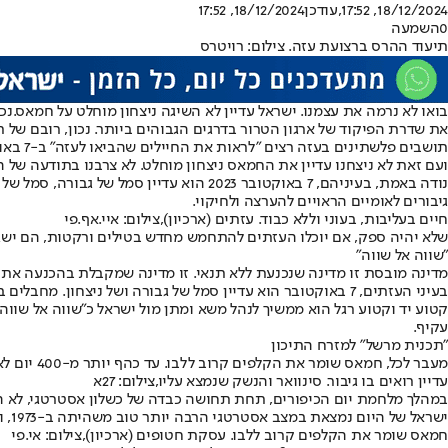
18/12/2024, 17:52
,עודכן
18/12/2024, 17:52
0
השמעה
תיעוד ההרס ברצועת עזה. צילום: רויטרס
בואו לא נרמה את עצמנו. ישראל עדיין לא השיגה ניצחון מוחלט על חמאס.
נכ
את שדרת הפיקוד של ארגון הטרור בדרגים הגבוהים ביותר. נכון, רובם של תו
תושבים פלשתינים בעזה רצים "לראות את החיילים שהביאו לעזה" ב-7 באוקטובר // מתוך רשתות ערביות
ועם זאת לא ניצחנו עדיין את החמאס ניצחון מוחלט. לא צרבנו בתודעה של 
נודה באמת, בעיניהם, 7 באוקטובר 2023 הוא
גיבורים לאומיים הראויים להערצה ולחיקוי.
חיים בעליבות, בעוני וללא כבוד. עזתים (ארכיון),צילום: איי.אף.פי
שלא יהיה ספק, אם יוכלו העזתים להתחמש מחדש בטילים ורקטות, הם ישג
"שווה אל שווה"
מדינה מובסת זו מדינה שנכנעת ללא תנאי. זו מדינה שמקבלת בהכנעה את תביעותיך. בלשון מקצועית זה מצ
בעיני העזתים, 7 באוקטובר הוא עדיין סמל של גבורה ושל ניצחון. מחבלים בשבת השחורה,צילום: רשתות ערביות
קטוע יד וקטוע רגל הוא ממשיך לנהל משא ומתן מול ישראל כ"שווה אל שווה"
עקיף.
"תכנית מרשל" למזרח התיכון
מעבר לכל, חמאס שומר את הקלפים קרוב ללבו. עד כהף יותר מ-400 יום לאחר תחילת המלחמה, הוא לא נתן לישראל רשימה של חטופים, חיים ומתים – תביעה יסודית בין מדינות במצב מלחמה.
עדיין רואים בו גיבור. סינוואר והנשק שנמצא עליו,צילום: 27א
במהלך מלחמת יום הכיפורים, תחת תחושה כבדה של כשלון אסטרטגי, לא הס
ישראל של היום נמצאת במצב אסטרטגי הרבה יותר טוב משהיתה ב-1973, ועדיין, ולמרות הכל, אינה מצליחה לכפות על חמאס לפעול כמקובל בין צדדים לוחמים.
חמאס שומר את הקלפים קרוב ללבו. עסקת חטופים (ארכיון),צילום: אי.פי