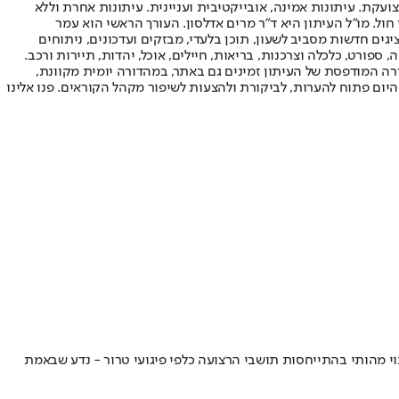
ועקת. עיתונות אמינה, אובייקטיבית ועניינית. עיתונות אחרת וללא
עור החשיפה הגבוה ביותר בימי חול. מו"ל העיתון היא ד"ר מרים אדלסון. העורך הראשי הוא עמר
 והעורך המייסד הוא עמוס רגב. אתרי האינטרנט של "ישראל היום" בעברית ובאנגלית, כמו כן היישומונים (אפליקציות) לאנדרואיד ול-iOS, מציגים חדשות מסביב לשעון, תוכן בלעדי, מבזקים ועדכונים, ניתוחים
, ספורט, כלכלה וצרכנות, בריאות, חיילים, אוכל, יהדות, תיירות ורכב.
דורה המודפסת של העיתון זמינים גם באתר, במהדורה יומית מקוונת,
היום פתוח להערות, לביקורת ולהצעות לשיפור מקהל הקוראים. פנו אלינו
וי מהותי בהתייחסות תושבי הרצועה כלפי פיגועי טרור - נדע שבאמת