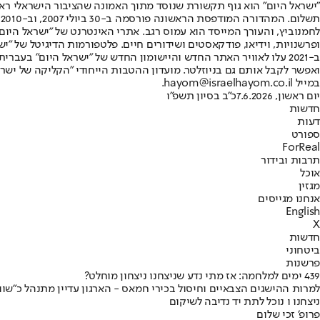
"ישראל היום" הוא גוף תקשורת שנוסד מתוך האמונה שהציבור הישראלי ראוי 
ת
ופרשנויות, וידיאו, פודקאסטים ושידורים חיים. פלטפורמות הדיגיטל של "ישרא
ב-2021 עלו לאוויר האתר החדש והיישומון החדש של "ישראל היום" בע
ואפשר לקבל אותם גם בניוזלטר. מועדון ההטבות הייחודי "הקליקה של ישרא
במייל hayom@israelhayom.co.il.
יום ראשון, 7.6.2026
כ"ב בסיון תשפ"ו
חדשות
דעות
ספורט
ForReal
תרבות ובידור
אוכל
מגזין
אנחנו מגייסים
English
X
חדשות
ביטחוני
פרשנות
439 ימים למלחמה: אז מתי נדע שניצחנו ניצחון מוחלט?
למרות ההישגים הצבאיים וחיסול בכירי חמאס - הארגון עדיין מתנהל כ"ש
ניצחנו ו נוכל לתת יד נדיבה לשיקום
פרופ׳ זכי שלום