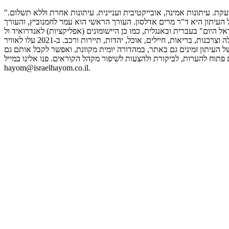
"ישראל היום" הוא גוף תקשורת שנוסד מתוך האמונה שהציבור הישראלי ראוי לעיתונות טובה יותר, מאוזנת יותר ומדויקת יותר. עיתונות שמדברת ולא צועקת. עיתונות אמינה, אובייקטיבית ועניינית. עיתונות אחרת וללא תשלום.
הגבוה ביותר בימי חול. מו"ל העיתון היא ד"ר מרים אדלסון. העורך הראשי הוא עמר לחמנוביץ, והעורך
שומונים (אפליקציות) לאנדרואיד ול-iOS, מציגים חדשות מסביב לשעון, תוכן בלעדי, מבזקים ועדכונים, ניתוחים ופרשנויות, וידיאו,
פודקאסטים ושידורים חיים. פלטפורמות הדיגיטל של "ישראל היום" כוללות ערוצי חדשות ודעות, תרבות ובידור, לייף סטייל, טכנולוגיה, ספורט, כלכלה וצרכנות, בריאות, חיילים, אוכל, יהדות, תיירות ורכב. ב-2021 עלו לאוויר
 העיתון זמינים גם באתר, במהדורה יומית מקוונת, ואפשר לקבל אותם גם
 פתוח להערות, לביקורת ולהצעות לשיפור מקהל הקוראים. פנו אלינו במייל
hayom@israelhayom.co.il.