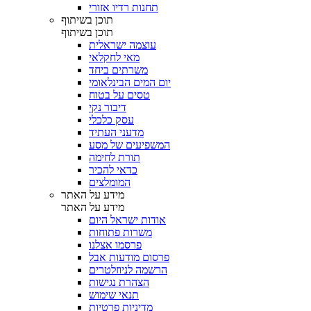
תחנות רדיו אזורי
תוכן בשיתוף
תוכן בשיתוף
עוצמה ישראלית
מאי לחקלאי
משרתים ביחד
יום המים הבינלאומי
טסים על בטוח
דיבור נקי
עסק כלכלי
מדעני העתיד
המשפיעים של מסע
תורת לחימה
כדאי להכיר
המומלצים
מידע על האתר
מידע על האתר
אודות ישראל היום
משרות פתוחות
פרסמו אצלנו
פרסום מודעות אבל
הרשמה לניוזלטרים
הצהרת נגישות
תנאי שימוש
מדיניות פרטיות