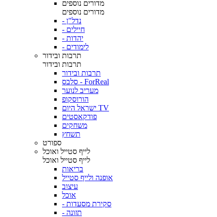
מדורים נוספים
מדורים נוספים
- נדל"ן
- חיילים
- יהדות
- לימודים
תרבות ובידור
תרבות ובידור
תרבות ובידור
סלבס - ForReal
מעריב לנוער
הורוסקופ
ישראל היום TV
פודקאסטים
משחקים
תשחץ
ספורט
לייף סטייל ואוכל
לייף סטייל ואוכל
בריאות
אופנה ולייף סטייל
עיצוב
אוכל
- סקירת מסעדות
- תזונה