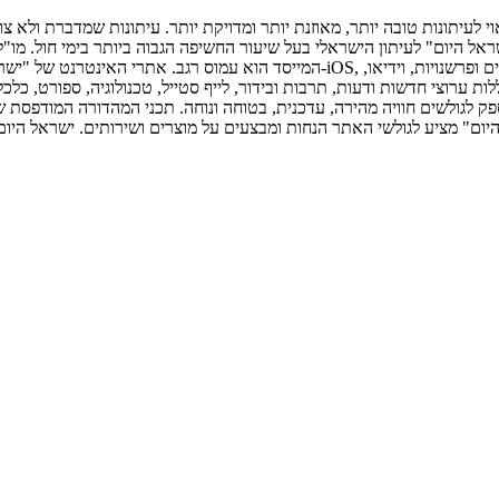
דפסת הראשונה פורסמה ב-30 ביולי 2007, וב-2010 הפך "ישראל היום" לעיתון הישראלי בעל שיעור החשיפה 
המייסד הוא עמוס רגב. אתרי האינטרנט של "ישראל היום" בעברית ובאנגלית, כמו כן היי
לגולשים חוויה מהירה, עדכנית, בטוחה ונוחה. תכני המהדורה המודפסת של
היום" מציע לגולשי האתר הנחות ומבצעים על מוצרים ושירותים. ישראל היום