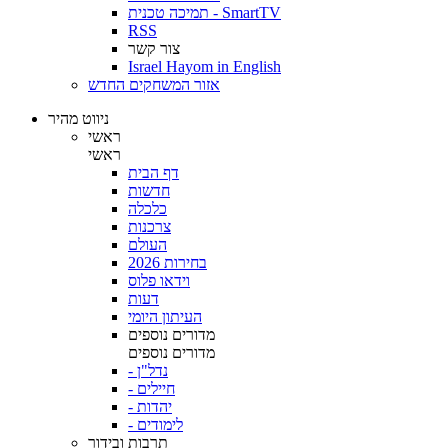
תמיכה טכנית - SmartTV
RSS
צור קשר
Israel Hayom in English
אזור המשחקים החדש
ניווט מהיר
ראשי
ראשי
דף הבית
חדשות
כלכלה
צרכנות
העולם
בחירות 2026
וידאו פלוס
דעות
העיתון היומי
מדורים נוספים
מדורים נוספים
- נדל"ן
- חיילים
- יהדות
- לימודים
תרבות ובידור