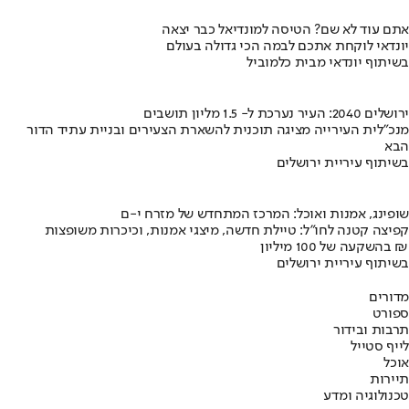
אתם עוד לא שם? הטיסה למונדיאל כבר יצאה
יונדאי לוקחת אתכם לבמה הכי גדולה בעולם
בשיתוף יונדאי מבית כלמוביל
ירושלים 2040: העיר נערכת ל- 1.5 מליון תושבים
מנכ"לית העירייה מציגה תוכנית להשארת הצעירים ובניית עתיד הדור
הבא
בשיתוף עיריית ירושלים
שופינג, אמנות ואוכל: המרכז המתחדש של מזרח י-ם
קפיצה קטנה לחו"ל: טיילת חדשה, מיצגי אמנות, וכיכרות משופצות
בהשקעה של 100 מיליון ₪
בשיתוף עיריית ירושלים
מדורים
ספורט
תרבות ובידור
לייף סטייל
אוכל
תיירות
טכנולוגיה ומדע