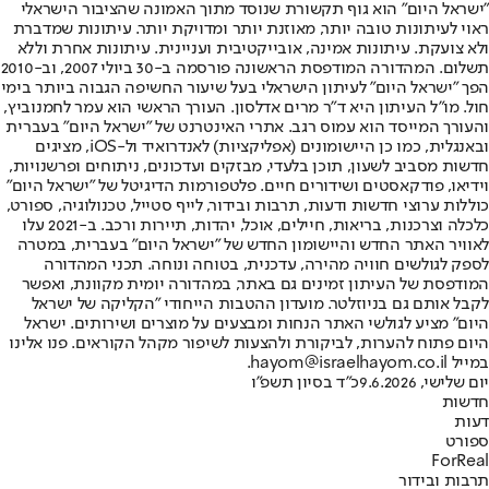
"ישראל היום" הוא גוף תקשורת שנוסד מתוך האמונה שהציבור הישראלי
ראוי לעיתונות טובה יותר, מאוזנת יותר ומדויקת יותר. עיתונות שמדברת
ולא צועקת. עיתונות אמינה, אובייקטיבית ועניינית. עיתונות אחרת וללא
תשלום. המהדורה המודפסת הראשונה פורסמה ב-30 ביולי 2007, וב-2010
הפך "ישראל היום" לעיתון הישראלי בעל שיעור החשיפה הגבוה ביותר בימי
חול. מו"ל העיתון היא ד"ר מרים אדלסון. העורך הראשי הוא עמר לחמנוביץ,
והעורך המייסד הוא עמוס רגב. אתרי האינטרנט של "ישראל היום" בעברית
ובאנגלית, כמו כן היישומונים (אפליקציות) לאנדרואיד ול-iOS, מציגים
חדשות מסביב לשעון, תוכן בלעדי, מבזקים ועדכונים, ניתוחים ופרשנויות,
וידיאו, פודקאסטים ושידורים חיים. פלטפורמות הדיגיטל של "ישראל היום"
כוללות ערוצי חדשות ודעות, תרבות ובידור, לייף סטייל, טכנולוגיה, ספורט,
כלכלה וצרכנות, בריאות, חיילים, אוכל, יהדות, תיירות ורכב. ב-2021 עלו
לאוויר האתר החדש והיישומון החדש של "ישראל היום" בעברית, במטרה
לספק לגולשים חוויה מהירה, עדכנית, בטוחה ונוחה. תכני המהדורה
המודפסת של העיתון זמינים גם באתר, במהדורה יומית מקוונת, ואפשר
לקבל אותם גם בניוזלטר. מועדון ההטבות הייחודי "הקליקה של ישראל
היום" מציע לגולשי האתר הנחות ומבצעים על מוצרים ושירותים. ישראל
היום פתוח להערות, לביקורת ולהצעות לשיפור מקהל הקוראים. פנו אלינו
במייל hayom@israelhayom.co.il.
יום שלישי, 9.6.2026
כ"ד בסיון תשפ"ו
חדשות
דעות
ספורט
ForReal
תרבות ובידור