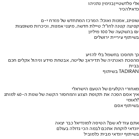
אלי פלדשטיין
בנימין נתניהו
כדאי
להכיר
שופינג, אמנות ואוכל: המרכז המתחדש של מזרח י-ם
קפיצה קטנה לחו"ל: טיילת חדשה, מיצגי אמנות, וכיכרות משופצות
בהשקעה של 100 מיליון ₪
בשיתוף עיריית ירושלים
כך תחסכו בחשמל בלי להזיע
מהפכת האנרגיה של תדיראן: שליטה, אבטחת מידע וניהול אקלים חכם
בבית
בשיתוף TADIRAN
מאחורי הקלעים של הטעם הישראלי
איך אסם הפכה את תקופת הצנע והמחסור הקשה של שנות ה-40 למותג
לאומי?
בשיתוף אסם
אתם עוד לא שם? הטיסה למונדיאל כבר יצאה
יונדאי לוקחת אתכם לבמה הכי גדולה בעולם
בשיתוף יונדאי מבית כלמוביל