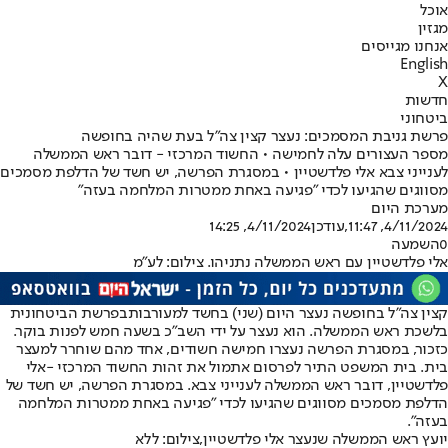
אוכל
מגזין
אנחנו מגייסים
English
X
חדשות
ביטחוני
פרשת גניבת המסמכים: נעצר קצין צה"ל בעת שהיה בחופשה
מספר העצורים עלה לחמישה • החשוד המרכזי - דובר ראש הממשלה
לענייני צבא אלי פלדשטיין • במסגרת הפרשה, יש חשד של הדלפת מסמכים
מסווגים שהגיעו לכדי "פגיעה באחת ממטרות המלחמה בעזה"
מערכת היום
4/11/2024, 11:47
,עודכן
4/11/2024, 14:25
0
השמעה
אלי פלדשטיין עם ראש הממשלה נתניהו. צילום: לע"מ
קצין צה"ל בחופשה נעצר היום (שני) בחשד למעורבות
בפרשת הביטחונית
בלשכת ראש הממשלה
. הוא נעצר על ידי השב"כ בשעה חמש לפנות בוקר.
כזכור, במסגרת הפרשה נעצרו חמישה חשודים, אחד מהם שוחרר למעצר
בית. בית המשפט התיר לפרסום אתמול את זהות החשוד המרכזי -
אלי
פלדשטיין
, דובר ראש הממשלה לענייני צבא. במסגרת הפרשה, יש חשד של
הדלפת מסמכים מסווגים שהגיעו לכדי "פגיעה באחת ממטרות המלחמה
בעזה".
יועץ ראש הממשלה שנעצר אלי פלדשטיין,צילום: ללא