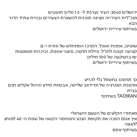
ירושלים 2040: העיר נערכת ל- 1.5 מליון תושבים
מנכ"לית העירייה מציגה תוכנית להשארת הצעירים ובניית עתיד הדור
הבא
בשיתוף עיריית ירושלים
שופינג, אמנות ואוכל: המרכז המתחדש של מזרח י-ם
קפיצה קטנה לחו"ל: טיילת חדשה, מיצגי אמנות, וכיכרות משופצות
בהשקעה של 100 מיליון ₪
בשיתוף עיריית ירושלים
כך תחסכו בחשמל בלי להזיע
מהפכת האנרגיה של תדיראן: שליטה, אבטחת מידע וניהול אקלים חכם
בבית
בשיתוף TADIRAN
מאחורי הקלעים של הטעם הישראלי
איך אסם הפכה את תקופת הצנע והמחסור הקשה של שנות ה-40 למותג
לאומי?
בשיתוף אסם