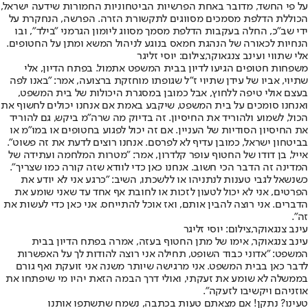
על פי החשד, מדובר באחת הפרשיות הביטחוניות החמורות שידעה ישראל,
הכוללת הדלפת מסמכים מסווגים לתקשורת הזרה. הפרשה, הנחקרת על
ידי שב"כ, החלה בעקבות הדלפת מסמך מסווג ליומון הגרמני "בילד", ובו
הנחיות לכאורה של הנהגת חמאס בנוגע לניהול המשא ומתן על החטופים.
אלי שתווי ועינב צנגאוקר,צילום: יוסי זליגר
משפחות חטופים הגיעו לדיון בבית המשפט אתמול. בפתח הדיון, אלי
שתיוי, אביו של עידן שתיוי ז"ל שגופתו מוחזקת ברצועה, אמר: "באנו לפה
בעצם אולי טיפה ללחוץ, אבל כמובן במסגרת היכולות של בית המשפט,
ואנחנו סומכים על בית המשפט, שיקבע באמת אם אנחנו יכולים לחשוף את
הכול, לשמוע ולהוריד את החיסיון. זה בדיוק מה שרה"מ ביקש, גם להוריד
את החיסיון הסודיות של העניין. אם זה יכול לפגוע בחטופים או במו"מ או
בביטחון ישראל, כמובן עדיף לא לפרסם. אנחנו רוצים לדעת את זה פשוט".
אייל, בן דודו של החטוף עופר קלדרון, אמר: "מטרות המלחמה ועתידה של
המדינה זה הדבר הכי חשוב. אנחנו כאן כדי לוודא שזה קורה כמו שצריך".
כשנשאל לגבי טענות לנתניהו או ללשכתו, השיב: "כרגע אני לא יודע את
הפרטים, אני לא יכול לטעון לזכות או לחובת אף אחד עד שאני שומע את
הדברים. אני רוצה להבין אותם, ואז אוכל להתייחס. אני כאן כדי לעשות את
זה".
עינב צנגאוקר,צילום: יוסי זליגר
עינב צנגאוקר, אימו של מתן החטוף בעזה, אמרה בפתח הדיון בבית
המשפט: "אדוני כבוד השופט, תחילה אני רוצה להודות לך על האפשרות
לדבר כאן בבית המשפט. אני מרגישה שיותר משנה אני זועקת ואף גורם
בממשלה לא שומע את זעקתי, ואולי דרך הבמה הזאת יהיו מי שיפתחו את
אוזניהם ויקשיבו לזעקה".
טעינו? נתקן! אם מצאתם טעות בכתבה, נשמח שתשתפו אותנו