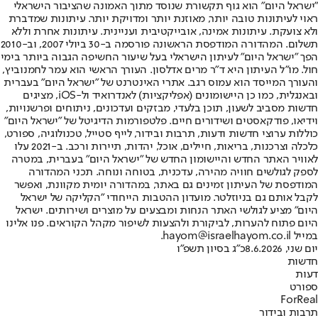
"ישראל היום" הוא גוף תקשורת שנוסד מתוך האמונה שהציבור הישראלי
ראוי לעיתונות טובה יותר, מאוזנת יותר ומדויקת יותר. עיתונות שמדברת
ולא צועקת. עיתונות אמינה, אובייקטיבית ועניינית. עיתונות אחרת וללא
תשלום. המהדורה המודפסת הראשונה פורסמה ב-30 ביולי 2007, וב-2010
הפך "ישראל היום" לעיתון הישראלי בעל שיעור החשיפה הגבוה ביותר בימי
חול. מו"ל העיתון היא ד"ר מרים אדלסון. העורך הראשי הוא עמר לחמנוביץ,
והעורך המייסד הוא עמוס רגב. אתרי האינטרנט של "ישראל היום" בעברית
ובאנגלית, כמו כן היישומונים (אפליקציות) לאנדרואיד ול-iOS, מציגים
חדשות מסביב לשעון, תוכן בלעדי, מבזקים ועדכונים, ניתוחים ופרשנויות,
וידיאו, פודקאסטים ושידורים חיים. פלטפורמות הדיגיטל של "ישראל היום"
כוללות ערוצי חדשות ודעות, תרבות ובידור, לייף סטייל, טכנולוגיה, ספורט,
כלכלה וצרכנות, בריאות, חיילים, אוכל, יהדות, תיירות ורכב. ב-2021 עלו
לאוויר האתר החדש והיישומון החדש של "ישראל היום" בעברית, במטרה
לספק לגולשים חוויה מהירה, עדכנית, בטוחה ונוחה. תכני המהדורה
המודפסת של העיתון זמינים גם באתר, במהדורה יומית מקוונת, ואפשר
לקבל אותם גם בניוזלטר. מועדון ההטבות הייחודי "הקליקה של ישראל
היום" מציע לגולשי האתר הנחות ומבצעים על מוצרים ושירותים. ישראל
היום פתוח להערות, לביקורת ולהצעות לשיפור מקהל הקוראים. פנו אלינו
במייל hayom@israelhayom.co.il.
יום שני, 8.6.2026
כ"ג בסיון תשפ"ו
חדשות
דעות
ספורט
ForReal
תרבות ובידור