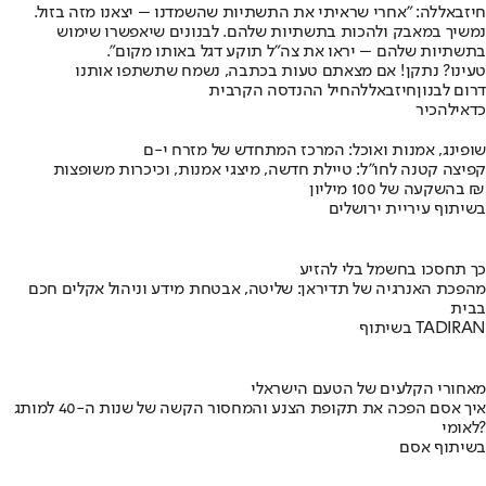
חיזבאללה: "אחרי שראיתי את התשתיות שהשמדנו – יצאנו מזה בזול.
נמשיך במאבק ולהכות בתשתיות שלהם. לבנונים שיאפשרו שימוש
בתשתיות שלהם – יראו את צה"ל תוקע דגל באותו מקום".
טעינו? נתקן! אם מצאתם טעות בכתבה, נשמח שתשתפו אותנו
דרום לבנון
חיזבאללה
חיל ההנדסה הקרבית
כדאי
להכיר
שופינג, אמנות ואוכל: המרכז המתחדש של מזרח י-ם
קפיצה קטנה לחו"ל: טיילת חדשה, מיצגי אמנות, וכיכרות משופצות
בהשקעה של 100 מיליון ₪
בשיתוף עיריית ירושלים
כך תחסכו בחשמל בלי להזיע
מהפכת האנרגיה של תדיראן: שליטה, אבטחת מידע וניהול אקלים חכם
בבית
בשיתוף TADIRAN
מאחורי הקלעים של הטעם הישראלי
איך אסם הפכה את תקופת הצנע והמחסור הקשה של שנות ה-40 למותג
לאומי?
בשיתוף אסם