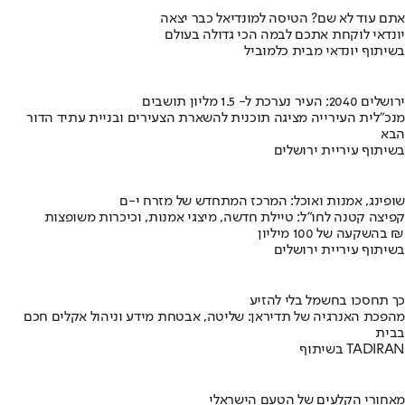
אתם עוד לא שם? הטיסה למונדיאל כבר יצאה
יונדאי לוקחת אתכם לבמה הכי גדולה בעולם
בשיתוף יונדאי מבית כלמוביל
ירושלים 2040: העיר נערכת ל- 1.5 מליון תושבים
מנכ"לית העירייה מציגה תוכנית להשארת הצעירים ובניית עתיד הדור
הבא
בשיתוף עיריית ירושלים
שופינג, אמנות ואוכל: המרכז המתחדש של מזרח י-ם
קפיצה קטנה לחו"ל: טיילת חדשה, מיצגי אמנות, וכיכרות משופצות
בהשקעה של 100 מיליון ₪
בשיתוף עיריית ירושלים
כך תחסכו בחשמל בלי להזיע
מהפכת האנרגיה של תדיראן: שליטה, אבטחת מידע וניהול אקלים חכם
בבית
בשיתוף TADIRAN
מאחורי הקלעים של הטעם הישראלי