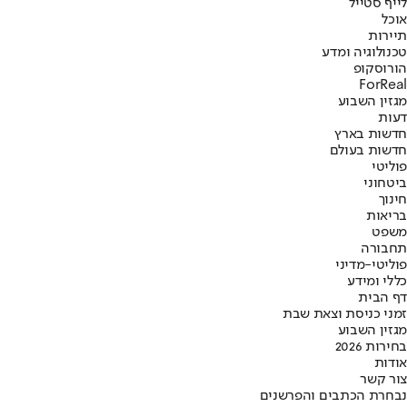
לייף סטייל
אוכל
תיירות
טכנולוגיה ומדע
הורוסקופ
ForReal
מגזין השבוע
דעות
חדשות בארץ
חדשות בעולם
פוליטי
ביטחוני
חינוך
בריאות
משפט
תחבורה
פוליטי-מדיני
כללי ומידע
דף הבית
זמני כניסת וצאת שבת
מגזין השבוע
בחירות 2026
אודות
צור קשר
נבחרת הכתבים והפרשנים