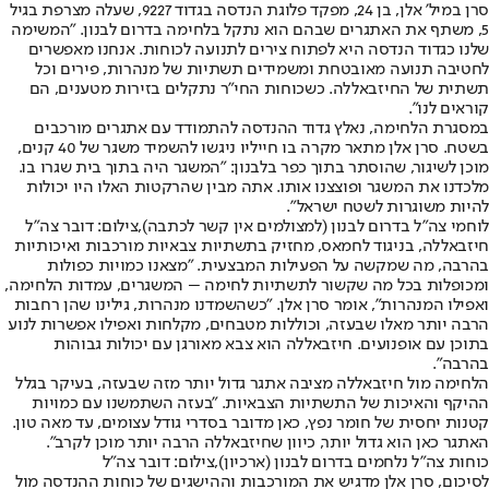
סרן במיל' אלן, בן 24, מפקד פלוגת הנדסה בגדוד 9227, שעלה מצרפת בגיל
5, משתף את האתגרים שבהם הוא נתקל בלחימה בדרום לבנון. "המשימה
שלנו כגדוד הנדסה היא לפתוח צירים לתנועה לכוחות. אנחנו מאפשרים
לחטיבה תנועה מאובטחת ומשמידים תשתיות של מנהרות, פירים וכל
תשתית של החיזבאללה. כשכוחות החי"ר נתקלים בזירות מטענים, הם
קוראים לנו".
במסגרת הלחימה, נאלץ גדוד ההנדסה להתמודד עם אתגרים מורכבים
בשטח. סרן אלן מתאר מקרה בו חייליו ניגשו להשמיד משגר של 40 קנים,
מוכן לשיגור, שהוסתר בתוך כפר בלבנון: "המשגר היה בתוך בית שגרו בו.
מלכדנו את המשגר ופוצצנו אותו. אתה מבין שהרקטות האלו היו יכולות
להיות משוגרות לשטח ישראל".
לוחמי צה"ל בדרום לבנון (למצולמים אין קשר לכתבה),צילום: דובר צה"ל
חיזבאללה, בניגוד לחמאס, מחזיק בתשתיות צבאיות מורכבות ואיכותיות
בהרבה, מה שמקשה על הפעילות המבצעית. "מצאנו כמויות כפולות
ומכופלות בכל מה שקשור לתשתיות לחימה – המשגרים, עמדות הלחימה,
ואפילו המנהרות", אומר סרן אלן. "כשהשמדנו מנהרות, גילינו שהן רחבות
הרבה יותר מאלו שבעזה, וכוללות מטבחים, מקלחות ואפילו אפשרות לנוע
בתוכן עם אופנועים. חיזבאללה הוא צבא מאורגן עם יכולות גבוהות
בהרבה".
הלחימה מול חיזבאללה מציבה אתגר גדול יותר מזה שבעזה, בעיקר בגלל
ההיקף והאיכות של התשתיות הצבאיות. "בעזה השתמשנו עם כמויות
קטנות יחסית של חומר נפץ, כאן מדובר בסדרי גודל עצומים, עד מאה טון.
האתגר כאן הוא גדול יותר, כיוון שחיזבאללה הרבה יותר מוכן לקרב".
כוחות צה"ל נלחמים בדרום לבנון (ארכיון),צילום: דובר צה"ל
לסיכום, סרן אלן מדגיש את המורכבות וההישגים של כוחות ההנדסה מול