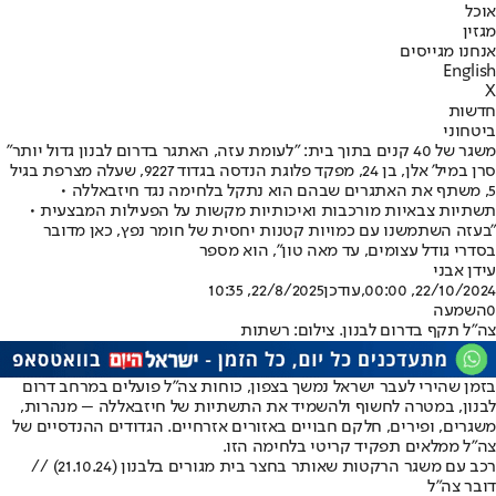
אוכל
מגזין
אנחנו מגייסים
English
X
חדשות
ביטחוני
משגר של 40 קנים בתוך בית: "לעומת עזה, האתגר בדרום לבנון גדול יותר"
סרן במיל' אלן, בן 24, מפקד פלוגת הנדסה בגדוד 9227, שעלה מצרפת בגיל
5, משתף את האתגרים שבהם הוא נתקל בלחימה נגד חיזבאללה •
תשתיות צבאיות מורכבות ואיכותיות מקשות על הפעילות המבצעית •
"בעזה השתמשנו עם כמויות קטנות יחסית של חומר נפץ, כאן מדובר
בסדרי גודל עצומים, עד מאה טון", הוא מספר
עידן אבני
22/10/2024, 00:00
,עודכן
22/8/2025, 10:35
0
השמעה
צה"ל תקף בדרום לבנון. צילום: רשתות
בזמן שהירי לעבר ישראל נמשך בצפון, כוחות צה"ל פועלים במרחב דרום
לבנון, במטרה לחשוף ולהשמיד את התשתיות של חיזבאללה – מנהרות,
משגרים, ופירים, חלקם חבויים באזורים אזרחיים. הגדודים ההנדסיים של
צה"ל ממלאים תפקיד קריטי בלחימה הזו.
רכב עם משגר הרקטות שאותר בחצר בית מגורים בלבנון (21.10.24) //
דובר צה"ל