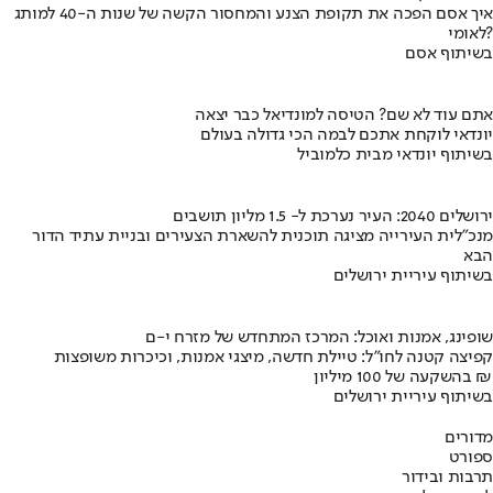
איך אסם הפכה את תקופת הצנע והמחסור הקשה של שנות ה-40 למותג
לאומי?
בשיתוף אסם
אתם עוד לא שם? הטיסה למונדיאל כבר יצאה
יונדאי לוקחת אתכם לבמה הכי גדולה בעולם
בשיתוף יונדאי מבית כלמוביל
ירושלים 2040: העיר נערכת ל- 1.5 מליון תושבים
מנכ"לית העירייה מציגה תוכנית להשארת הצעירים ובניית עתיד הדור
הבא
בשיתוף עיריית ירושלים
שופינג, אמנות ואוכל: המרכז המתחדש של מזרח י-ם
קפיצה קטנה לחו"ל: טיילת חדשה, מיצגי אמנות, וכיכרות משופצות
בהשקעה של 100 מיליון ₪
בשיתוף עיריית ירושלים
מדורים
ספורט
תרבות ובידור