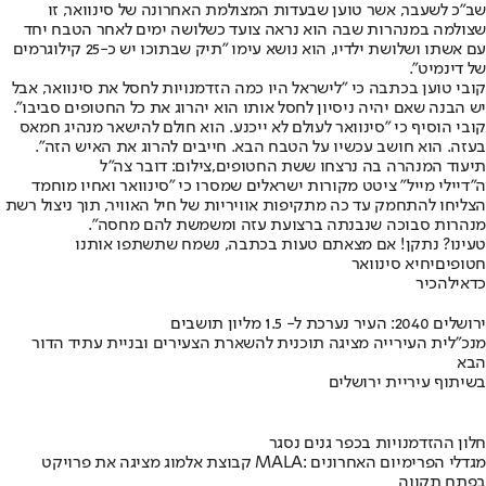
שב"כ לשעבר, אשר טוען שבעדות המצולמת האחרונה של סינוואר, זו
שצולמה במנהרות שבה הוא נראה צועד כשלושה ימים לאחר הטבח יחד
עם אשתו ושלושת ילדיו, הוא נושא עימו "תיק שבתוכו יש כ-25 קילוגרמים
של דינמיט".
קובי טוען בכתבה כי "לישראל היו כמה הזדמנויות לחסל את סינוואר, אבל
יש הבנה שאם יהיה ניסיון לחסל אותו הוא יהרוג את כל החטופים סביבו".
קובי הוסיף כי "סינוואר לעולם לא ייכנע. הוא חולם להישאר מנהיג חמאס
בעזה. הוא חושב עכשיו על הטבח הבא. חייבים להרוג את האיש הזה".
תיעוד המנהרה בה נרצחו ששת החטופים,צילום: דובר צה"ל
ה"דיילי מייל" ציטט מקורות ישראלים שמסרו כי "סינוואר ואחיו מוחמד
הצליחו להתחמק עד כה מתקיפות אוויריות של חיל האוויר, תוך ניצול רשת
מנהרות סבוכה שנבנתה ברצועת עזה ומשמשת להם מחסה".
טעינו? נתקן! אם מצאתם טעות בכתבה, נשמח שתשתפו אותנו
חטופים
יחיא סינוואר
כדאי
להכיר
ירושלים 2040: העיר נערכת ל- 1.5 מליון תושבים
מנכ"לית העירייה מציגה תוכנית להשארת הצעירים ובניית עתיד הדור
הבא
בשיתוף עיריית ירושלים
חלון ההזדמנויות בכפר גנים נסגר
קבוצת אלמוג מציגה את פרויקט MALA: מגדלי הפרימיום האחרונים
בפתח תקווה