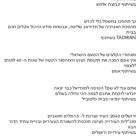
בשיתוף קבוצת אלמוג
כך תחסכו בחשמל בלי להזיע
מהפכת האנרגיה של תדיראן: שליטה, אבטחת מידע וניהול אקלים חכם
בבית
בשיתוף TADIRAN
מאחורי הקלעים של הטעם הישראלי
איך אסם הפכה את תקופת הצנע והמחסור הקשה של שנות ה-40 למותג
לאומי?
בשיתוף אסם
אתם עוד לא שם? הטיסה למונדיאל כבר יצאה
יונדאי לוקחת אתכם לבמה הכי גדולה בעולם
בשיתוף יונדאי מבית כלמוביל
ירושלים 2040: העיר נערכת ל- 1.5 מליון תושבים
מנכ"לית העירייה מציגה תוכנית להשארת הצעירים ובניית עתיד הדור
הבא
בשיתוף עיריית ירושלים