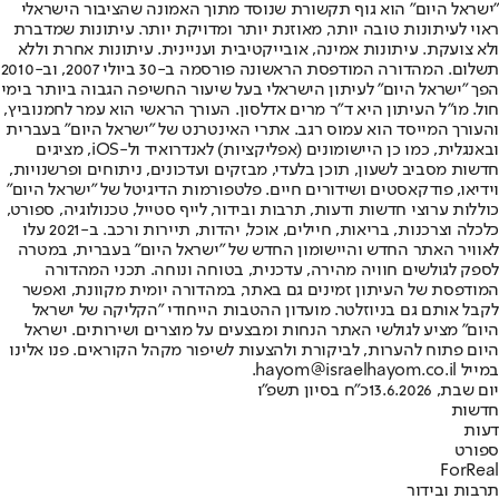
"ישראל היום" הוא גוף תקשורת שנוסד מתוך האמונה שהציבור הישראלי
ראוי לעיתונות טובה יותר, מאוזנת יותר ומדויקת יותר. עיתונות שמדברת
ולא צועקת. עיתונות אמינה, אובייקטיבית ועניינית. עיתונות אחרת וללא
תשלום. המהדורה המודפסת הראשונה פורסמה ב-30 ביולי 2007, וב-2010
הפך "ישראל היום" לעיתון הישראלי בעל שיעור החשיפה הגבוה ביותר בימי
חול. מו"ל העיתון היא ד"ר מרים אדלסון. העורך הראשי הוא עמר לחמנוביץ,
והעורך המייסד הוא עמוס רגב. אתרי האינטרנט של "ישראל היום" בעברית
ובאנגלית, כמו כן היישומונים (אפליקציות) לאנדרואיד ול-iOS, מציגים
חדשות מסביב לשעון, תוכן בלעדי, מבזקים ועדכונים, ניתוחים ופרשנויות,
וידיאו, פודקאסטים ושידורים חיים. פלטפורמות הדיגיטל של "ישראל היום"
כוללות ערוצי חדשות ודעות, תרבות ובידור, לייף סטייל, טכנולוגיה, ספורט,
כלכלה וצרכנות, בריאות, חיילים, אוכל, יהדות, תיירות ורכב. ב-2021 עלו
לאוויר האתר החדש והיישומון החדש של "ישראל היום" בעברית, במטרה
לספק לגולשים חוויה מהירה, עדכנית, בטוחה ונוחה. תכני המהדורה
המודפסת של העיתון זמינים גם באתר, במהדורה יומית מקוונת, ואפשר
לקבל אותם גם בניוזלטר. מועדון ההטבות הייחודי "הקליקה של ישראל
היום" מציע לגולשי האתר הנחות ומבצעים על מוצרים ושירותים. ישראל
היום פתוח להערות, לביקורת ולהצעות לשיפור מקהל הקוראים. פנו אלינו
במייל hayom@israelhayom.co.il.
יום שבת, 13.6.2026
כ"ח בסיון תשפ"ו
חדשות
דעות
ספורט
ForReal
תרבות ובידור