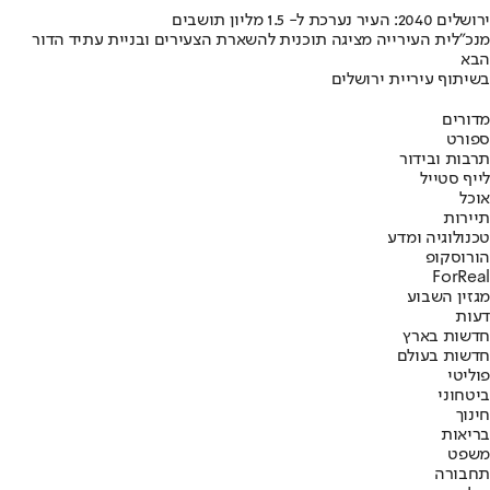
ירושלים 2040: העיר נערכת ל- 1.5 מליון תושבים
מנכ"לית העירייה מציגה תוכנית להשארת הצעירים ובניית עתיד הדור
הבא
בשיתוף עיריית ירושלים
מדורים
ספורט
תרבות ובידור
לייף סטייל
אוכל
תיירות
טכנולוגיה ומדע
הורוסקופ
ForReal
מגזין השבוע
דעות
חדשות בארץ
חדשות בעולם
פוליטי
ביטחוני
חינוך
בריאות
משפט
תחבורה