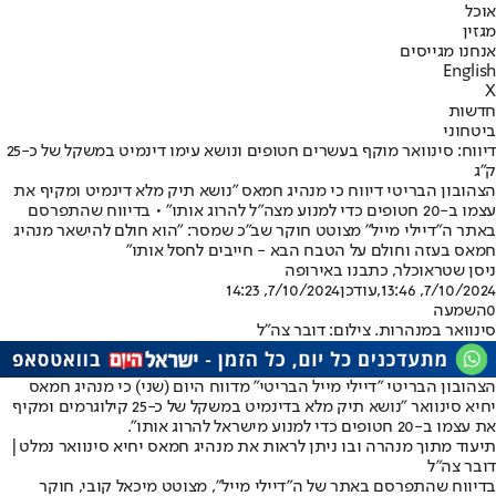
אוכל
מגזין
אנחנו מגייסים
English
X
חדשות
ביטחוני
דיווח: סינוואר מוקף בעשרים חטופים ונושא עימו דינמיט במשקל של כ-25
ק"ג
הצהובון הבריטי דיווח כי מנהיג חמאס "נושא תיק מלא דינמיט ומקיף את
עצמו ב-20 חטופים כדי למנוע מצה"ל להרוג אותו" • בדיווח שהתפרסם
באתר ה"דיילי מייל" מצוטט חוקר שב"כ שמסר: "הוא חולם להישאר מנהיג
חמאס בעזה וחולם על הטבח הבא - חייבים לחסל אותו"
ניסן שטראוכלר, כתבנו באירופה
7/10/2024, 13:46
,עודכן
7/10/2024, 14:23
0
השמעה
סינוואר במנהרות. צילום: דובר צה"ל
הצהובון הבריטי "דיילי מייל הבריטי" מדווח היום (שני) כי מנהיג חמאס
יחיא סינוואר "נושא תיק מלא בדינמיט במשקל של כ-25 קילוגרמים ומקיף
את עצמו ב-20 חטופים כדי למנוע מישראל להרוג אותו".
תיעוד מתוך מנהרה ובו ניתן לראות את מנהיג חמאס יחיא סינוואר נמלט|
דובר צה"ל
בדיווח שהתפרסם באתר של ה"דיילי מייל", מצוטט מיכאל קובי, חוקר