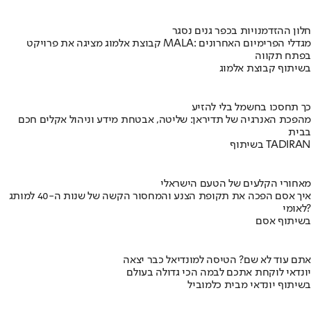
חלון ההזדמנויות בכפר גנים נסגר
קבוצת אלמוג מציגה את פרויקט MALA: מגדלי הפרימיום האחרונים
בפתח תקווה
בשיתוף קבוצת אלמוג
כך תחסכו בחשמל בלי להזיע
מהפכת האנרגיה של תדיראן: שליטה, אבטחת מידע וניהול אקלים חכם
בבית
בשיתוף TADIRAN
מאחורי הקלעים של הטעם הישראלי
איך אסם הפכה את תקופת הצנע והמחסור הקשה של שנות ה-40 למותג
לאומי?
בשיתוף אסם
אתם עוד לא שם? הטיסה למונדיאל כבר יצאה
יונדאי לוקחת אתכם לבמה הכי גדולה בעולם
בשיתוף יונדאי מבית כלמוביל