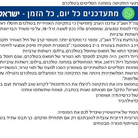
רגעי התקיפה במחנה הפליטים בטולכרם
צה"ל ושב"כ עדכנו הערב (חמישי) כי בתקיפה האווירית בטולכרם חוסלו ראש
כדי לפנות נפגעים, שמספרם עלה נכון לשעה זו ל-18, על פי משרד הבריאות הפלשתיני. גם רית' רדואן, מפקד גדוד טרור במחנה חוסל בתקיפה.
רשתות ערביות
בהודעת צה"ל ושב"כ, נמסר כי מוקדם יותר, מטוסי קרב של חיל האוויר תקפ
רכב התופת בעטרת ב-2 בספטמבר: "במסגרת תפקידו סיפק אמצעי לחימה לפעילי טרור במרחב ותכנן להוציא פיגועים משמעותיים רבים נוספים ליישובים באיו"ש ולעורף הישראלי".
מפקד התא של חמאס שחוסל בטולכרם.,צילום: רשתות ערביות
רית' רדואן, היה מקורב למפקד תא הטרור של חמאס בטולכרם, שגם חוסל בחו
המחבל רית' רדואן, אחד המחוסלים במחנה טולכרם.,צילום: רשתות ערביות
מחנות הפליטים הפלשתיניים בשומרון הפכו למעוז של תאי טרור, המשתייכ
הרשות הפלשתינית גינתה את התקיפה נגד המחבלים בטולכרם והטילה על ממ
אלימות".
בחמאס גינו את התקיפה ו"ניצלו את ההזדמנות" לקרוא שוב לצעדות זעם בי
טעינו? נתקן! אם מצאתם טעות בכתבה, נשמח שתשתפו אותנו
טול כרם
יהודה ושומרון
כדאי
להכיר
הסוד של איינשטיין שיגדיל לכם את הפנסיה
הריבית דריבית עובדת לטובתכם רק אם תתחילו מוקדם. כך תבנו עתיד בט
בשיתוף מנורה מבטחים