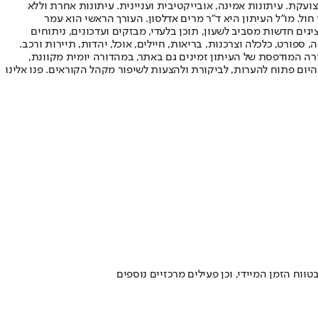
ועקת. עיתונות אמינה, אובייקטיבית ועניינית. עיתונות אחרת וללא
עור החשיפה הגבוה ביותר בימי חול. מו"ל העיתון היא ד"ר מרים אדלסון. העורך הראשי הוא עמר
 והעורך המייסד הוא עמוס רגב. אתרי האינטרנט של "ישראל היום" בעברית ובאנגלית, כמו כן היישומונים (אפליקציות) לאנדרואיד ול-iOS, מציגים חדשות מסביב לשעון, תוכן בלעדי, מבזקים ועדכונים, ניתוחים
, ספורט, כלכלה וצרכנות, בריאות, חיילים, אוכל, יהדות, תיירות ורכב.
דורה המודפסת של העיתון זמינים גם באתר, במהדורה יומית מקוונת,
היום פתוח להערות, לביקורת ולהצעות לשיפור מקהל הקוראים. פנו אלינו