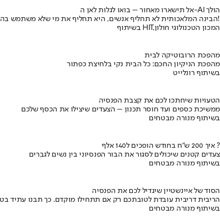
אל תישארו מאחור – בואו לגלות לאן ה-AI הולך
הבינה המלאכותית לא תחליף אנשים, היא תחליף את מי שלא משתמש בה!
בשיתוף HIT,המכון הטכנולוגי חולון
מהפכת הרובוטיקה לבית
מהפכת הניקיון החכם: כל הבית נקי בלחיצת כפתור
בשיתוף רונלייט
הטעויות שיחתכו לכם את קצבת הפנסיה
ממשיכת כספים ועד חוסר תכנון – הצעדים שיצילו את הכסף שלכם
בשיתוף מנורה מבטחים
איך 200 ש"ח בחודש הופכים ל140 אלף ?
צעדים קטנים שיכולים לסגור את הבור הפנסיוני בין נשים לגברים
בשיתוף מנורה מבטחים
הסוד של איינשטיין שיגדיל לכם את הפנסיה
הריבית דריבית עובדת לטובתכם רק אם תתחילו מוקדם. כך תבנו עתיד בט
בשיתוף מנורה מבטחים