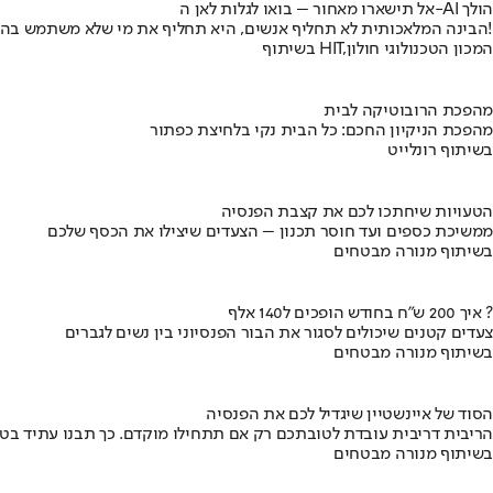
אל תישארו מאחור – בואו לגלות לאן ה-AI הולך
הבינה המלאכותית לא תחליף אנשים, היא תחליף את מי שלא משתמש בה!
בשיתוף HIT,המכון הטכנולוגי חולון
מהפכת הרובוטיקה לבית
מהפכת הניקיון החכם: כל הבית נקי בלחיצת כפתור
בשיתוף רונלייט
הטעויות שיחתכו לכם את קצבת הפנסיה
ממשיכת כספים ועד חוסר תכנון – הצעדים שיצילו את הכסף שלכם
בשיתוף מנורה מבטחים
איך 200 ש"ח בחודש הופכים ל140 אלף ?
צעדים קטנים שיכולים לסגור את הבור הפנסיוני בין נשים לגברים
בשיתוף מנורה מבטחים
הסוד של איינשטיין שיגדיל לכם את הפנסיה
הריבית דריבית עובדת לטובתכם רק אם תתחילו מוקדם. כך תבנו עתיד בט
בשיתוף מנורה מבטחים