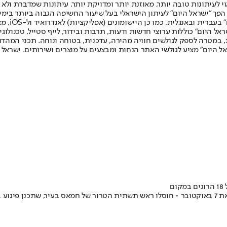
לעיתונות טובה יותר, מאוזנת יותר ומדויקת יותר. עיתונות שמדברת ולא צ
שלום. המהדורה המודפסת הראשונה פורסמה ב-30 ביולי 2007, וב-2010 הפך "ישראל היום" לעיתון הישראלי בעל שי
לחמנוביץ,
ל היום" כוללות ערוצי חדשות ודעות, תרבות ובידור, לייף סטייל, טכנולוגיה
ברית, במטרה לספק לגולשים חוויה מהירה, עדכנית, בטוחה ונוחה. תכני המה
ל היום" מציע לגולשי האתר הנחות ומבצעים על מוצרים ושירותים. ישראל 
ם
 נוספים