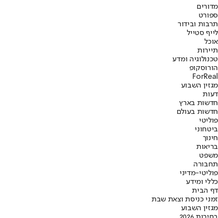
מדורים
ספורט
תרבות ובידור
לייף סטייל
אוכל
תיירות
טכנולוגיה ומדע
הורוסקופ
ForReal
מגזין השבוע
דעות
חדשות בארץ
חדשות בעולם
פוליטי
ביטחוני
חינוך
בריאות
משפט
תחבורה
פוליטי-מדיני
כללי ומידע
דף הבית
זמני כניסת וצאת שבת
מגזין השבוע
בחירות 2026