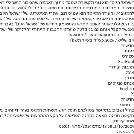
"ישראל היום" הוא גוף תקשורת שנוסד מתוך האמונה שהציבור הישראלי ראוי 
ת
ופרשנויות, וידיאו, פודקאסטים ושידורים חיים. פלטפורמות הדיגיטל של "ישרא
ב-2021 עלו לאוויר האתר החדש והיישומון החדש של "ישראל היום" בע
ואפשר לקבל אותם גם בניוזלטר. מועדון ההטבות הייחודי "הקליקה של ישרא
במייל hayom@israelhayom.co.il.
יום שלישי, 5.5.2026
י"ח באייר תשפ"ו
חדשות
דעות
ספורט
ForReal
תרבות ובידור
אוכל
מגזין
אנחנו מגייסים
English
X
חדשות
ביטחוני
צה"ל ושב"כ: בתקיפה בטולכרם חוסל ראש תשתית חמאס בעיר; דיווחים על 18 הרוגים במקו
תקיפה חריגה בוצעה במחנה הפליטים על רקע ההתרעות על פיגועים לקראת 7 באוקטובר • חוסלו ראש תשתית הטרור של חמאס בעיר, שתכנן פיגוע בטווח הזמן המיידי, וכן פעילים מרכזיים
שחר קליימן
3/10/2024, 19:38
,עודכן
4/10/2024, 06:01
0
השמעה