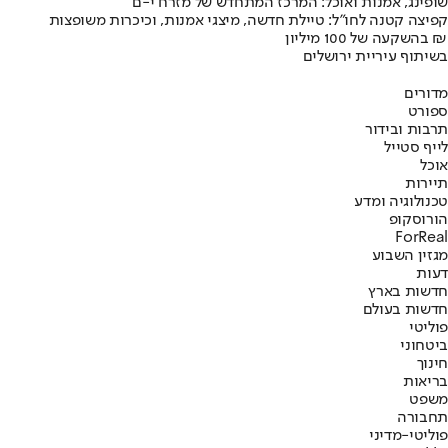
שופינג, אמנות ואוכל: המרכז המתחדש של מזרח י-ם
קפיצה קטנה לחו"ל: טיילת חדשה, מיצגי אמנות, וכיכרות משופצות
בהשקעה של 100 מיליון ₪
בשיתוף עיריית ירושלים
מדורים
ספורט
תרבות ובידור
לייף סטייל
אוכל
תיירות
טכנולוגיה ומדע
הורוסקופ
ForReal
מגזין השבוע
דעות
חדשות בארץ
חדשות בעולם
פוליטי
ביטחוני
חינוך
בריאות
משפט
תחבורה
פוליטי-מדיני