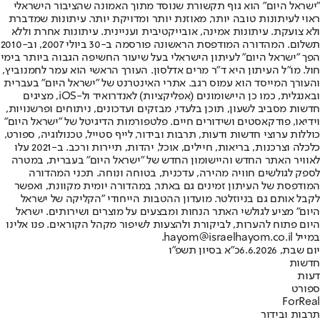
"ישראל היום" הוא גוף תקשורת שנוסד מתוך האמונה שהציבור הישראלי
ראוי לעיתונות טובה יותר, מאוזנת יותר ומדויקת יותר. עיתונות שמדברת
ולא צועקת. עיתונות אמינה, אובייקטיבית ועניינית. עיתונות אחרת וללא
תשלום. המהדורה המודפסת הראשונה פורסמה ב-30 ביולי 2007, וב-2010
הפך "ישראל היום" לעיתון הישראלי בעל שיעור החשיפה הגבוה ביותר בימי
חול. מו"ל העיתון היא ד"ר מרים אדלסון. העורך הראשי הוא עמר לחמנוביץ,
והעורך המייסד הוא עמוס רגב. אתרי האינטרנט של "ישראל היום" בעברית
ובאנגלית, כמו כן היישומונים (אפליקציות) לאנדרואיד ול-iOS, מציגים
חדשות מסביב לשעון, תוכן בלעדי, מבזקים ועדכונים, ניתוחים ופרשנויות,
וידיאו, פודקאסטים ושידורים חיים. פלטפורמות הדיגיטל של "ישראל היום"
כוללות ערוצי חדשות ודעות, תרבות ובידור, לייף סטייל, טכנולוגיה, ספורט,
כלכלה וצרכנות, בריאות, חיילים, אוכל, יהדות, תיירות ורכב. ב-2021 עלו
לאוויר האתר החדש והיישומון החדש של "ישראל היום" בעברית, במטרה
לספק לגולשים חוויה מהירה, עדכנית, בטוחה ונוחה. תכני המהדורה
המודפסת של העיתון זמינים גם באתר, במהדורה יומית מקוונת, ואפשר
לקבל אותם גם בניוזלטר. מועדון ההטבות הייחודי "הקליקה של ישראל
היום" מציע לגולשי האתר הנחות ומבצעים על מוצרים ושירותים. ישראל
היום פתוח להערות, לביקורת ולהצעות לשיפור מקהל הקוראים. פנו אלינו
במייל hayom@israelhayom.co.il.
יום שבת, 6.6.2026
כ"א בסיון תשפ"ו
חדשות
דעות
ספורט
ForReal
תרבות ובידור