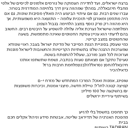
ברצח ישראלים, ועד לחדירה העמוקה של גורמים אלמונים לכיסים של אלפי
מחבלי חיזבאללה, במהלך שמהווה ציון דרך בלחימה המודרנית בטרור,
עברו שנים רבות. גם אם עיתוי הביצוע היה מאולץ מסיבות שונות, גם אם
היה מתוזמן ומאורגן לפי תוכנית עלומה - התוצאה היא משמעותית, אך
היא מהווה רק פרק נוסף במצב הלחימה בגבול הצפון.
המלחמה שישראל נערכת אליה עלולה להשפיע על היבטים רבים. החשוב
בהם לדעתי הוא עניין עסקת החטופים שאינה מתממשת, בשעה
שהחטופים במצב קריטי.
כמי שעסק בסוגיית הגנת הסייבר של מדינת ישראל בעבר, ראוי שנוודא
שמערכות ההגנה שלנו בתשתיות הקריטיות והחשובות לישראל מוגנות
וערוכות לכל מצב מורכב, שעלול להתפתח בשטח.
טעינו? נתקן! אם מצאתם טעות בכתבה, נשמח שתשתפו אותנו
חיזבאללה
חסן נסראללה
לבנון
מלחמת חרבות ברזל
כדאי
להכיר
שופינג, אמנות ואוכל: המרכז המתחדש של מזרח י-ם
קפיצה קטנה לחו"ל: טיילת חדשה, מיצגי אמנות, וכיכרות משופצות
בהשקעה של 100 מיליון ₪
בשיתוף עיריית ירושלים
כך תחסכו בחשמל בלי להזיע
מהפכת האנרגיה של תדיראן: שליטה, אבטחת מידע וניהול אקלים חכם
בבית
בשיתוף TADIRAN