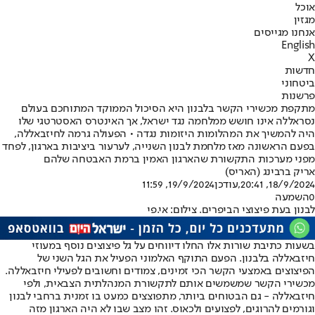
אוכל
מגזין
אנחנו מגייסים
English
X
חדשות
ביטחוני
פרשנות
מתקפת מכשירי הקשר בלבנון היא הסיכול הממוקד המתוחכם בעולם
נסראללה אינו חושש ממלחמה נגד ישראל, אך האינטרס האסטרטגי שלו
היה להמשיך את המהלומות היזומות נגדה • הפעולה גרמה לחיזבאללה,
בפעם הראשונה מאז מלחמת לבנון השנייה, לערעור ביציבות בארגון, לפחד
מפני מערכות התקשורת שהארגון האמין ברמת האבטחה שלהם
אריק ברבינג (האריס)
18/9/2024, 20:41
,עודכן
19/9/2024, 11:59
0
השמעה
לבנון בעת פיצוצי הביפרים. צילום: אי.פי
בשעות כתיבת שורות אלו החלו דיווחים על גל פיצוצים נוסף במעוזי
חיזבאללה בלבנון. הפעם התוקף האלמוני הפעיל את הגל השני של
הפיצוצים באמצעי הקשר הכי זמינים, צמודים וחשובים לפעילי חיזבאללה.
מכשירי הקשר שמשמשים אותם לתקשורת המנהלתית הצבאית, ולפי
חיזבאללה - גם הבטוחים ביותר, מתפוצצים כמעט בו זמנית ברחבי לבנון
וגורמים להרוגים, לפצועים ולכאוס. זהו מצב שבו לא היה הארגון מזה