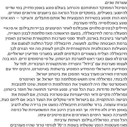
עשרות שנים.
הסיכול הממוקד המתוחכם והנרחב בעולם פוגע באופן מדויק במי שדינו
להיפגע: בפעילים, במפקדים וככל הנראה גם ביועצים איראנים ואחרים.
הוא הורג ופוגע בכשירות המבצעית של אותם מחבלים. והעיקר – הוא אינו
פוגע באוכלוסייה בלתי מעורבת.
חיילים לבנונים מלווים אמבולנס לאחר הפיצוצים בביירות,צילום: אי.פי.איי
הפעולה גרמה לחיזבאללה, בפעם הראשונה מאז מלחמת לבנון השנייה,
לערעור ביציבות בארגון, לפחד מפני מערכות התקשורת שהארגון האמין
ברמת האבטחה שלהם. למעשה, חיזבאללה קיבל החלטה לצמצם את
הפעילות הטכנולוגית והתקשורתית ולבחון לעומק מה ומי הגורם לכך.
חיזבאללה הצליח בעשורים הקודמים לפגוע במערכי מודיעין ישראליים,
וגרם לא פעם כאבי ראש למערכת הביטחון, על פי פרסומים זרים. הוא בנה
לעצמו מערכות עם "בידול" והפרדה מהתקשורת הציבורית, למד על
המודיעין הישראלי מהמידע המופיע ברשתות באינטרנט, והקים יחד עם
פטרוניו מאיראן מערך צבאי המסכן את ביטחון ישראל.
להבנתי, נסראללה אינו חושש ממלחמה נגד ישראל. אך האינטרס
האסטרטגי שלו היה להמשיך את המהלומות היזומות, שזכו לתגובות
ישראליות מדודות. כעת הכל נפרץ, נפגע ומייצר תחושה של חוסר ביטחון.
נסראללה מקיים ודאי התייעצויות עם פטרוניו בטהרן, אם לשנות את
הגישה ההתקפית. גם בישראל ודאי שוקלים את הצעד הבא: אם ליזום כעת,
ובאיזו עוצמה. ברור שלמנהיג חיזבאללה כמעט אין ברירה שלא להגיב
באופן חריג ולא מידתי. אך הוא מבין היטב את המשמעויות של כניסה
למערכה כאשר הימים האחרונים אינם מיטיבים עימו.
הכל נפרץ, נסראללה,צילום: רשתות ערביות
מאז מעטפות הנפץ שנשלחו בשנות ה־70' לגורמי טרור שהיו מעורבים