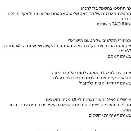
כך תחסכו בחשמל בלי להזיע
מהפכת האנרגיה של תדיראן: שליטה, אבטחת מידע וניהול אקלים חכם
בבית
בשיתוף TADIRAN
מאחורי הקלעים של הטעם הישראלי
איך אסם הפכה את תקופת הצנע והמחסור הקשה של שנות ה-40 למותג
לאומי?
בשיתוף אסם
אתם עוד לא שם? הטיסה למונדיאל כבר יצאה
יונדאי לוקחת אתכם לבמה הכי גדולה בעולם
בשיתוף יונדאי מבית כלמוביל
ירושלים 2040: העיר נערכת ל- 1.5 מליון תושבים
מנכ"לית העירייה מציגה תוכנית להשארת הצעירים ובניית עתיד הדור
הבא
בשיתוף עיריית ירושלים