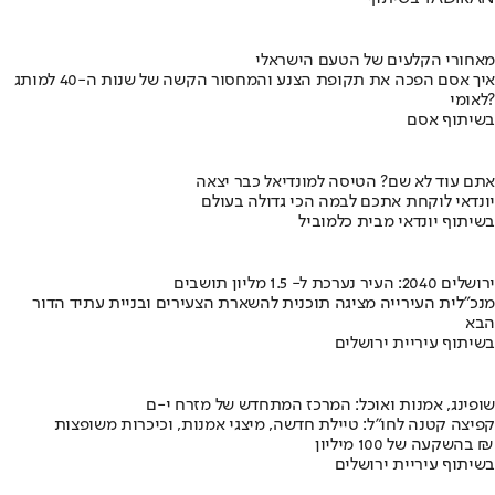
מאחורי הקלעים של הטעם הישראלי
איך אסם הפכה את תקופת הצנע והמחסור הקשה של שנות ה-40 למותג
לאומי?
בשיתוף אסם
אתם עוד לא שם? הטיסה למונדיאל כבר יצאה
יונדאי לוקחת אתכם לבמה הכי גדולה בעולם
בשיתוף יונדאי מבית כלמוביל
ירושלים 2040: העיר נערכת ל- 1.5 מליון תושבים
מנכ"לית העירייה מציגה תוכנית להשארת הצעירים ובניית עתיד הדור
הבא
בשיתוף עיריית ירושלים
שופינג, אמנות ואוכל: המרכז המתחדש של מזרח י-ם
קפיצה קטנה לחו"ל: טיילת חדשה, מיצגי אמנות, וכיכרות משופצות
בהשקעה של 100 מיליון ₪
בשיתוף עיריית ירושלים