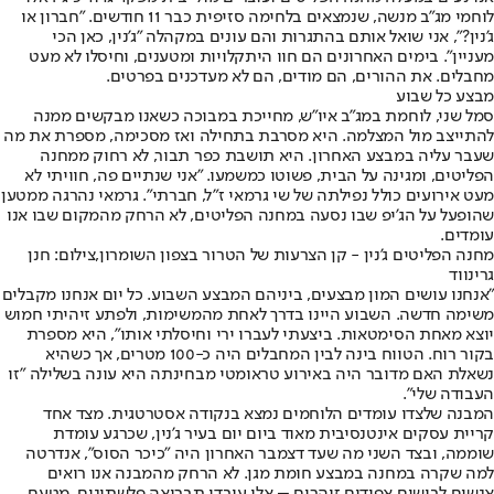
לוחמי מג"ב מנשה, שנמצאים בלחימה סזיפית כבר 11 חודשים. "חברון או
ג'נין?", אני שואל אותם בהתגרות והם עונים במקהלה "ג'נין, כאן הכי
מעניין". בימים האחרונים הם חוו היתקלויות ומטענים, וחיסלו לא מעט
מחבלים. את ההורים, הם מודים, הם לא מעדכנים בפרטים.
מבצע כל שבוע
סמל שני, לוחמת במג״ב איו״ש, מחייכת במבוכה כשאנו מבקשים ממנה
להתייצב מול המצלמה. היא מסרבת בתחילה ואז מסכימה, מספרת את מה
שעבר עליה במבצע האחרון. היא תושבת כפר תבור, לא רחוק ממחנה
הפליטים, ומגינה על הבית, פשוטו כמשמעו. "אני שנתיים פה, חוויתי לא
מעט אירועים כולל נפילתה של שי גרמאי ז"ל, חברתי". גרמאי נהרגה ממטען
שהופעל על הג'יפ שבו נסעה במחנה הפליטים, לא הרחק מהמקום שבו אנו
עומדים.
מחנה הפליטים ג'נין - קן הצרעות של הטרור בצפון השומרון,צילום: חנן
גרינווד
"אנחנו עושים המון מבצעים, ביניהם המבצע השבוע. כל יום אנחנו מקבלים
משימה חדשה. השבוע היינו בדרך לאחת מהמשימות, ולפתע זיהיתי חמוש
יוצא מאחת הסימטאות. ביצעתי לעברו ירי וחיסלתי אותו", היא מספרת
בקור רוח. הטווח בינה לבין המחבלים היה כ-100 מטרים, אך כשהיא
נשאלת האם מדובר היה באירוע טראומטי מבחינתה היא עונה בשלילה "זו
העבודה שלי".
המבנה שלצדו עומדים הלוחמים נמצא בנקודה אסטרטגית. מצד אחד
קריית עסקים אינטנסיבית מאוד ביום יום בעיר ג'נין, שכרגע עומדת
שוממה, ובצד השני מה שעד דצמבר האחרון היה "כיכר הסוס", אנדרטה
למה שקרה במחנה במבצע חומת מגן. לא הרחק מהמבנה אנו רואים
אנשים לבושים אפודים זוהרים – אלו עובדי תברואה פלשתינים, מטעם