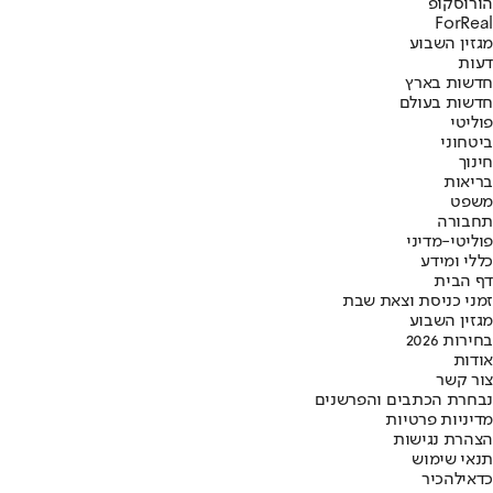
הורוסקופ
ForReal
מגזין השבוע
דעות
חדשות בארץ
חדשות בעולם
פוליטי
ביטחוני
חינוך
בריאות
משפט
תחבורה
פוליטי-מדיני
כללי ומידע
דף הבית
זמני כניסת וצאת שבת
מגזין השבוע
בחירות 2026
אודות
צור קשר
נבחרת הכתבים והפרשנים
מדיניות פרטיות
הצהרת נגישות
תנאי שימוש
כדאי
להכיר