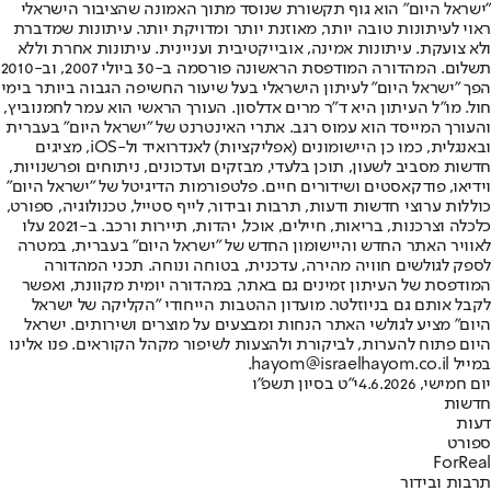
"ישראל היום" הוא גוף תקשורת שנוסד מתוך האמונה שהציבור הישראלי
ראוי לעיתונות טובה יותר, מאוזנת יותר ומדויקת יותר. עיתונות שמדברת
ולא צועקת. עיתונות אמינה, אובייקטיבית ועניינית. עיתונות אחרת וללא
תשלום. המהדורה המודפסת הראשונה פורסמה ב-30 ביולי 2007, וב-2010
הפך "ישראל היום" לעיתון הישראלי בעל שיעור החשיפה הגבוה ביותר בימי
חול. מו"ל העיתון היא ד"ר מרים אדלסון. העורך הראשי הוא עמר לחמנוביץ,
והעורך המייסד הוא עמוס רגב. אתרי האינטרנט של "ישראל היום" בעברית
ובאנגלית, כמו כן היישומונים (אפליקציות) לאנדרואיד ול-iOS, מציגים
חדשות מסביב לשעון, תוכן בלעדי, מבזקים ועדכונים, ניתוחים ופרשנויות,
וידיאו, פודקאסטים ושידורים חיים. פלטפורמות הדיגיטל של "ישראל היום"
כוללות ערוצי חדשות ודעות, תרבות ובידור, לייף סטייל, טכנולוגיה, ספורט,
כלכלה וצרכנות, בריאות, חיילים, אוכל, יהדות, תיירות ורכב. ב-2021 עלו
לאוויר האתר החדש והיישומון החדש של "ישראל היום" בעברית, במטרה
לספק לגולשים חוויה מהירה, עדכנית, בטוחה ונוחה. תכני המהדורה
המודפסת של העיתון זמינים גם באתר, במהדורה יומית מקוונת, ואפשר
לקבל אותם גם בניוזלטר. מועדון ההטבות הייחודי "הקליקה של ישראל
היום" מציע לגולשי האתר הנחות ומבצעים על מוצרים ושירותים. ישראל
היום פתוח להערות, לביקורת ולהצעות לשיפור מקהל הקוראים. פנו אלינו
במייל hayom@israelhayom.co.il.
יום חמישי, 4.6.2026
י"ט בסיון תשפ"ו
חדשות
דעות
ספורט
ForReal
תרבות ובידור