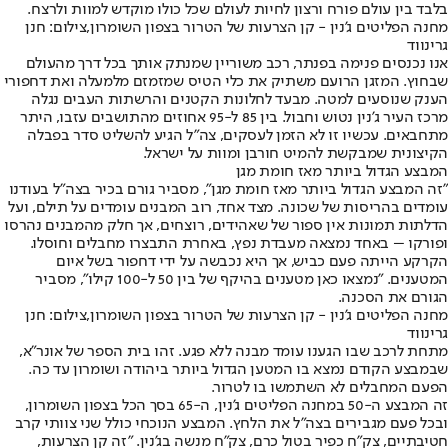
בלבד בין עולם פורח ורצון לחיות לעולם שכל כולו מוקדש למוות ולרצח.
מחנה הפליטים ג'נין - קן הצרעות של הטרור בצפון השומרון,צילום: חנן
גרינווד
אנו נכנסים פנימה בפנתר, רכב משוריין שמנתק אותך בכל דרך מהעולם
שבחוץ. המזגן הרועם משתיק את כלי הטיס שמזמזם מלמעלה ואת דחפורי
הענק שנוסעים למטה. מבעד לחלונות הקטנים והרשתות העבים נגלה
מרכז העיר ג'נין נטוש וחבול. בין 85 ל-95 אחוזים מהתושבים עזבו, היתר
מתחבאים. עכשיו זו לא הזמן לעסקים, צה"ל הגיע להשליט סדר בפבלה
הקיצונית שמבקשת להמיט חורבן ומוות על ישראל.
המבצע הגדול ביותר מאז חומת מגן
"זה המבצע הגדול ביותר מאז חומת מגן", מסביר גורם בכיר בצה"ל בעודנו
עומדים בהריסות של שכונה. מצד אחד, רוב המבנים עומדים על תילם, ועל
הדלתות תמונות אין ספור של שאהידים, רוצחים, אך חלק מהמבנים נהרסו
ופורקו – באחד נמצאה מעבדת נפץ, באחרת התבצרו מחבלים וחוסלו.
הקרקע הייתה פעם כביש, אך היא נכבשה על ידי דחפור בשל איום
המטענים. "נמצאו כאן מטענים בהיקף של בין 50 ל-100 קילו", מסביר
הגורם את הסכנה.
מחנה הפליטים ג'נין - קן הצרעות של הטרור בצפון השומרון,צילום: חנן
גרינווד
מתחת לרכב שבו הגענו עומד מבנה ללא פגע. זהו בית הספר של אונר"א,
שבמבצע הקודם נמצא בו המטען הגדול ביותר ביהודה ושומרון עד כה.
הפעם המחבלים לא השתמשו בו לטרור.
זה המבצע ה-50 במחנה הפליטים ג'נין, ה-65 בסך הכל בצפון השומרון,
ובכל פעם מגבירים בצה"ל את הלחץ. המבצע הנוכחי כולל שני צוותי קרב
חטיבתיים, צק"ח כפיר בטול כרם, צק"ח מנשה בג'נין. "זה קן הצרעות,