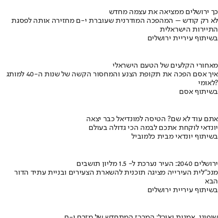
כך ירושלים ממציאה את עצמה מחדש
לא רק קודש – המהפכה המודרנית שעוברת י-ם מחזירה אותה לפסגת
התיירות הישראלית
בשיתוף עיריית ירושלים
מאחורי הקלעים של הטעם הישראלי
איך אסם הפכה את תקופת הצנע והמחסור הקשה של שנות ה-40 למותג
לאומי?
בשיתוף אסם
אתם עוד לא שם? הטיסה למונדיאל כבר יצאה
יונדאי לוקחת אתכם לבמה הכי גדולה בעולם
בשיתוף יונדאי מבית כלמוביל
ירושלים 2040: העיר נערכת ל- 1.5 מליון תושבים
מנכ"לית העירייה מציגה תוכנית להשארת הצעירים ובניית עתיד הדור
הבא
בשיתוף עיריית ירושלים
שופינג, אמנות ואוכל: המרכז המתחדש של מזרח י-ם