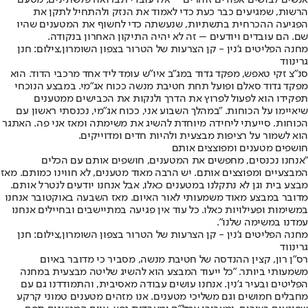
הרשות, שמגיעים כבר כעת כדי לאמוד את הנזק ולהתחיל לתקן את
הפגיעה ההכרחית בתשתיות, שנעשתה כדי לחשוף את המטענים שהיו
שם. הם עובדים ויודעים – זה לא יהיה התיקון האחרון בנקודה.
מחנה הפליטים ג'נין - קן הצרעות של הטרור בצפון השומרון,צילום: חנן
גרינווד
סנ"צ זקי טאפש, מפקד גדוד במג"ב איו"ש עומד ליד אחד מרכבי הדוד. הוא
מפקד גדוד סאלם ופועל תחת חטיבת מנשה ככוח אג"מי. במבצע הנוכחי
תפקידו הוא לפעול לפרוץ את הדרך ולנקות את הכבישים ממטענים
שיאיימו על הכוחות. "במהלך השבוע אני, ככוח אג"מי, נכנסתי ראשון עם
הכוחות. סייעתי ליחידה מיוחדת להשיג את משימתה ומאז אני פה. האתגר
הוא לשמור על רציפות מבצעית ולהיות חדים ומדוייקים.
חושפים מטענים ומפוצצים אותם
"אנחנו נכנסים, מחפשים את המטענים, חושפים אותם עם הכלים
המבצעיים ומפוצצים אותם. יש הרבה מאוד מטענים, לא חווינו כמותם. מאז
מבצע בית וגן לא נתקלנו במטענים כאלו, אבל אנחנו יודעים לנטרל אותם.
מדובר במבצע מאוד משמעותי לאור האיום. מאז השבעה באוקטובר אנחנו
במשימות ופעילויות כאלו. כל עוד אין פגיעה במתיישבים ובחיילים אנחנו
עמדנו במשימה שלנו".
מחנה הפליטים ג'נין - קן הצרעות של הטרור בצפון השומרון,צילום: חנן
גרינווד
רס״ן רון, קצין ההנדסה של חטיבת מנשה, מסביר כי מדובר באיום
משמעותי ביותר. "כל ייעוד המבצע הוא להשיג שליטה מבצעית במחנה
הפליטים ובעיר ג'נין. אנחנו עושים עבודה מאסיבית, והתמודדנו גם עם
מחבלים חמושים וגם משליכי מטענים. אנו מזהים מטענים טמוני קרקע