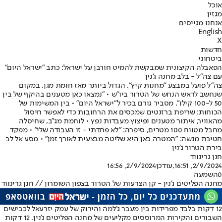
אוכל
מגזין
אנחנו מגייסים
English
X
חדשות
ביטחוני
הפאבלה הקיצונית שמבקשת להמיט חורבן על ישראל: כתב "ישראל היום"
עם צה"ל - בלב מחנה ג'נין
צה"ל פועל במבצע "מחנות קיץ", הגדול ביותר מאז חומת מגן, במקום
שנחשב לראש הנחש של הטרור ביו"ש • "נמצאו כאן מטענים בהיקף של בין
50 ל-100 קילו", מסביר גורם בכיר ל"ישראל היום" • בין המשימות של
הכוחות: שריפת ברזנטים שמכסים את הרחובות כדי לאפשר חיסול
מהאוויר, איתור מטענים ופיצוץ מעבדות נפץ • לוחמת מג"ב, שחיסלה
מחבל מטווח 100 מטרים, סיפרה: "לא פחדתי - זו העבודה שלי" • מפקד
חטיבת מנשה: "המטרה כאן היא שליטה מבצעית לאורך זמן" • מסע אל לב
בירת הטרור ג'נין
חנן גרינווד
2/9/2024, 16:51
,עודכן
2/9/2024, 16:56
0
השמעה
מחנה הפליטים ג'נין - קן הצרעות של הטרור בצפון השומרון // חנן גרינווד
12 דקות בלבד מפרידות בין מעבר ג'למה והירוק של עמק יזרעאל לכבישים
השבורים והקירות המרוססים מקליעים של מחנה הפליטים ג'נין. 12 דקות