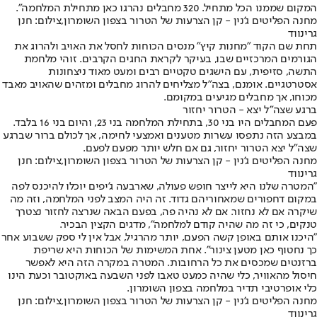
המקום שממנו הכל מתחיל. 320 מחבלים נהרגו כאן מתחילת המלחמה".
מחנה הפליטים ג'נין - קן הצרעות של הטרור בצפון השומרון,צילום: חנן
גרינווד
תחת שם הקוד "מחנות קיץ" מנסים הכוחות לחסל את האויב ולהרוג את
הגורמים המרכזיים שבו, בעיקר לקראת החגים הקרבים. זוהי מלחמת
התשה, סזיפית, עם הישגים טקטיים רבים ומעט מאוד ניצחונות
אסטרטגיים. אומנם, בצה"ל מצליחים להרוג מחבלים ומזהים שהאויב מאבד
מכוחו, אך מחבלים מגיעים במקומם.
ברגע שצה"ל יצא - הטרור יחזור
פעם המחבלים היו בני 30, בתחילת המלחמה בני 23, והיום בני 16 בלבד.
במבצע הזה נתפסו עשרות מטענים ואמצעי לחימה, אך לכולם ברור שברגע
שצה"ל יצא הטרור יחזור, גם אם חלש יותר מפעם לפעם.
מחנה הפליטים ג'נין - קן הצרעות של הטרור בצפון השומרון,צילום: חנן
גרינווד
"המטרה שלנו היא לייצר חופש פעולה, שארבעה ג'יפים יוכלו להיכנס לפה
במקום דחפורים שמאחוריהם גדוד. זה היה המצב לפני המלחמה, וזה מה
שיקרה אם לא נחזור. אם לא נהיה פה, בפעם הבאה שנרצה לחזור נצטרך
טנקים, כי זה מה שהיה קודם למלחמה", מדגים הקצין הבכיר.
"היכנו אותם באופן קשה הפעם, יותר מהרגיל, אבל אין לי ספק ששבוע אחר
כך נחטוף כאן מטען צינור". אחת המשימות של הכוחות היא שריפת
ברזנטים שמכסים את כל הרחובות. המטרה במקרה הזה היא לאפשר
חיסול מהאוויר, כלי שהיה כמעט טאבו לפני השבעה באוקטובר וכעת הינו
כלי אופרטיבי תדיר במלחמה בצפון השומרון.
מחנה הפליטים ג'נין - קן הצרעות של הטרור בצפון השומרון,צילום: חנן
גרינווד