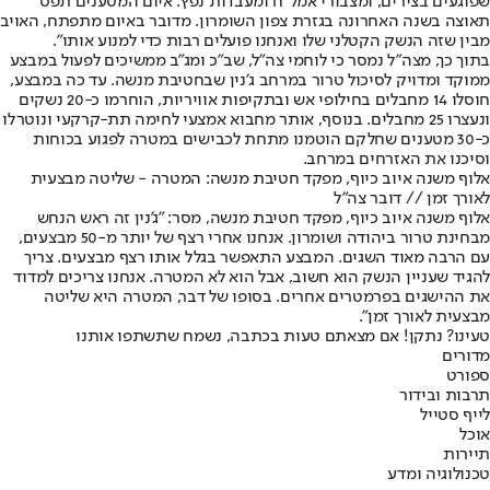
שפוגעים בצירים, ומצבורי אמל"ח ומעבדות נפץ. איום המטענים תפס
תאוצה בשנה האחרונה בגזרת צפון השומרון. מדובר באיום מתפתח, האויב
מבין שזה הנשק הקטלני שלו ואנחנו פועלים רבות כדי למנוע אותו".
בתוך כך, מצה"ל נמסר כי לוחמי צה״ל, שב״כ ומג״ב ממשיכים לפעול במבצע
ממוקד ומדויק לסיכול טרור במרחב ג׳נין שבחטיבת מנשה. עד כה במבצע,
חוסלו 14 מחבלים בחילופי אש ובתקיפות אוויריות, הוחרמו כ-20 נשקים
ונעצרו 25 מחבלים. בנוסף, אותר מחבוא אמצעי לחימה תת-קרקעי ונוטרלו
כ-30 מטענים שחלקם הוטמנו מתחת לכבישים במטרה לפגוע בכוחות
וסיכנו את האזרחים במרחב.
אלוף משנה איוב כיוף, מפקד חטיבת מנשה: המטרה - שליטה מבצעית
לאורך זמן // דובר צה"ל
אלוף משנה איוב כיוף, מפקד חטיבת מנשה, מסר: "ג'נין זה ראש הנחש
מבחינת טרור ביהודה ושומרון. אנחנו אחרי רצף של יותר מ-50 מבצעים,
עם הרבה מאוד השגים. המבצע התאפשר בגלל אותו רצף מבצעים. צריך
להגיד שעניין הנשק הוא חשוב, אבל הוא לא המטרה. אנחנו צריכים למדוד
את ההישגים בפרמטרים אחרים. בסופו של דבר, המטרה היא שליטה
מבצעית לאורך זמן".
טעינו? נתקן! אם מצאתם טעות בכתבה, נשמח שתשתפו אותנו
מדורים
ספורט
תרבות ובידור
לייף סטייל
אוכל
תיירות
טכנולוגיה ומדע