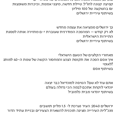
קפיצה קטנה לחו"ל: טיילת חדשה, מיצגי אמנות, וכיכרות משופצות
בהשקעה של 100 מיליון ₪
בשיתוף עיריית ירושלים
כך ירושלים ממציאה את עצמה מחדש
לא רק קודש – המהפכה המודרנית שעוברת י-ם מחזירה אותה לפסגת
התיירות הישראלית
בשיתוף עיריית ירושלים
מאחורי הקלעים של הטעם הישראלי
איך אסם הפכה את תקופת הצנע והמחסור הקשה של שנות ה-40 למותג
לאומי?
בשיתוף אסם
אתם עוד לא שם? הטיסה למונדיאל כבר יצאה
יונדאי לוקחת אתכם לבמה הכי גדולה בעולם
בשיתוף יונדאי מבית כלמוביל
ירושלים 2040: העיר נערכת ל- 1.5 מליון תושבים
מנכ"לית העירייה מציגה תוכנית להשארת הצעירים ובניית עתיד הדור