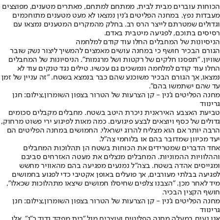
הכוחות עוברים מבית לבית, ממתחם למתחם, מאתרים מטענים, מפוצצים
מעבדות נפץ. במחנה הפליטים ג'נין נמצאו לא מעט מטענים מתוחכמים
וגדולים שמטרתם לייצר הרס רב. בחלק מהמקרים המטענים נמצאו עם
רסיסים בתוכם, לפגיעה מיטבית באדם.
הניסיונות של המחבלים החלו עוד קודם למלחמה
הגורם הבכיר חושף כי במחנה עושים מאמצים להמשיך ליצור נשק שובר
שוויון. "תפסנו חלקים של רקטות ושל מרגמות". הניסיונות של המחבלים
החלו עוד קודם למלחמה ונמשכים גם עכשיו. טילים נגד טנקים עוד לא
נמצאו, אך הגורם הבכיר משוכנע שהם כבר בנמצא בשטח. "זה עניין של זמן
עד שהם ישתמשו בהם".
מחנה הפליטים ג'נין - קן הצרעות של הטרור בצפון השומרון,צילום: חנן
גרינווד
טביעת האצבע האיראנית ניכרת היטב בשטח. מחבלים מקבלים סכומים
גדולים של כסף ויוצאים לבצע פיגועים. כמה מאות לפיגוע ירי פשוט מרחוק,
הרבה יותר אם הוא מצליח להרוג ישראלי. החמושים במחנה הפליטים הם
יעד מכיוון שמדובר בהם או בלוחמי צה"ל.
אחד הדברים שמטרידים את הכוחות בשטח הן תהלוכות המחבלים
וההלוויות ההמוניות. המחבלים מנצלים את מעטה האזרחים סביבם
ומגייסים אהדה בשטח. בצה"ל נמנעים מפגיעה בהם מהאוויר מחשש
לפגיעה בבלתי מעורבים, אך פועלים באופן אקטיבי כדי לפגוע בחמושים
מיד לאחר מכן. "הצבנו צלפים שחיסלו חמושים שיצאו מתהלוכות שכאלו",
חושף הקצין הבכיר.
מחנה הפליטים ג'נין - קן הצרעות של הטרור בצפון השומרון,צילום: חנן
גרינווד
אנו נעים במעלה מחנה הפליטים ועוצרים מול "בית מפקד גדוד כ"ג". אלו