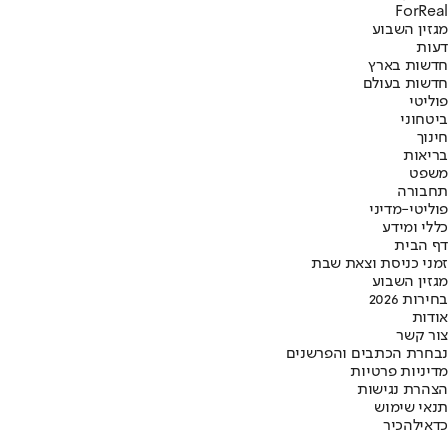
ForReal
מגזין השבוע
דעות
חדשות בארץ
חדשות בעולם
פוליטי
ביטחוני
חינוך
בריאות
משפט
תחבורה
פוליטי-מדיני
כללי ומידע
דף הבית
זמני כניסת וצאת שבת
מגזין השבוע
בחירות 2026
אודות
צור קשר
נבחרת הכתבים והפרשנים
מדיניות פרטיות
הצהרת נגישות
תנאי שימוש
כדאי
להכיר