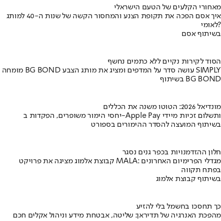
מאחורי הקלעים של הטעם הישראלי
איך אסם הפכה את תקופת הצנע והמחסור הקשה של שנות ה-40 למותג
לאומי?
בשיתוף אסם
הסוד לקירות נקיים ללא כתמים נחשף
מומחה BG BOND עושה סדר על המדפים ומציג את מותג הצבע SIMPLY
בשיתוף BG BOND
מונדיאל 2026: הטוטו משנה את הכללים
יחסי הימור משופרים, הפקדות ב-Apple Pay ותשלום זכיות מיידי
בשיתוף המועצה להסדר ההימורים בספורט
חלון ההזדמנויות בכפר גנים נסגר
קבוצת אלמוג מציגה את פרויקט MALA: מגדלי הפרימיום האחרונים
בפתח תקווה
בשיתוף קבוצת אלמוג
כך תחסכו בחשמל בלי להזיע
מהפכת האנרגיה של תדיראן: שליטה, אבטחת מידע וניהול אקלים חכם