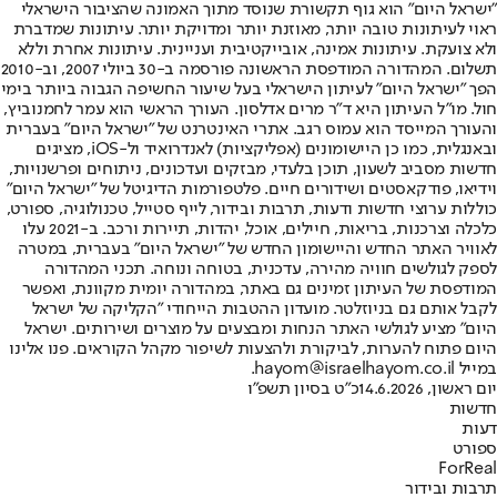
"ישראל היום" הוא גוף תקשורת שנוסד מתוך האמונה שהציבור הישראלי
ראוי לעיתונות טובה יותר, מאוזנת יותר ומדויקת יותר. עיתונות שמדברת
ולא צועקת. עיתונות אמינה, אובייקטיבית ועניינית. עיתונות אחרת וללא
תשלום. המהדורה המודפסת הראשונה פורסמה ב-30 ביולי 2007, וב-2010
הפך "ישראל היום" לעיתון הישראלי בעל שיעור החשיפה הגבוה ביותר בימי
חול. מו"ל העיתון היא ד"ר מרים אדלסון. העורך הראשי הוא עמר לחמנוביץ,
והעורך המייסד הוא עמוס רגב. אתרי האינטרנט של "ישראל היום" בעברית
ובאנגלית, כמו כן היישומונים (אפליקציות) לאנדרואיד ול-iOS, מציגים
חדשות מסביב לשעון, תוכן בלעדי, מבזקים ועדכונים, ניתוחים ופרשנויות,
וידיאו, פודקאסטים ושידורים חיים. פלטפורמות הדיגיטל של "ישראל היום"
כוללות ערוצי חדשות ודעות, תרבות ובידור, לייף סטייל, טכנולוגיה, ספורט,
כלכלה וצרכנות, בריאות, חיילים, אוכל, יהדות, תיירות ורכב. ב-2021 עלו
לאוויר האתר החדש והיישומון החדש של "ישראל היום" בעברית, במטרה
לספק לגולשים חוויה מהירה, עדכנית, בטוחה ונוחה. תכני המהדורה
המודפסת של העיתון זמינים גם באתר, במהדורה יומית מקוונת, ואפשר
לקבל אותם גם בניוזלטר. מועדון ההטבות הייחודי "הקליקה של ישראל
היום" מציע לגולשי האתר הנחות ומבצעים על מוצרים ושירותים. ישראל
היום פתוח להערות, לביקורת ולהצעות לשיפור מקהל הקוראים. פנו אלינו
במייל hayom@israelhayom.co.il.
יום ראשון, 14.6.2026
כ"ט בסיון תשפ"ו
חדשות
דעות
ספורט
ForReal
תרבות ובידור