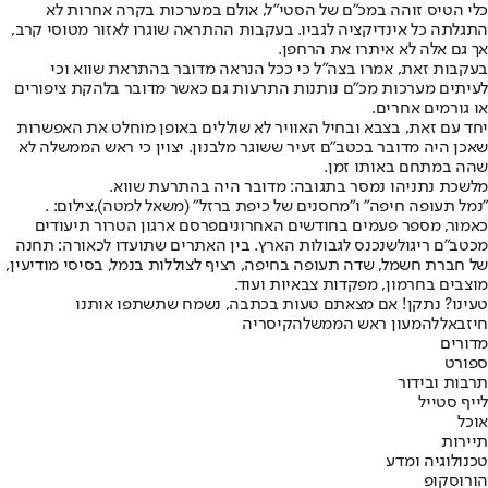
כלי הטיס זוהה במכ"ם של הסטי"ל, אולם במערכות בקרה אחרות לא
התגלתה כל אינדיקציה לגביו. בעקבות ההתראה שוגרו לאזור מטוסי קרב,
אך גם אלה לא איתרו את הרחפן.
בעקבות זאת, אמרו בצה"ל כי ככל הנראה מדובר בהתראת שווא וכי
לעיתים מערכות מכ"ם נותנות התרעות גם כאשר מדובר בלהקת ציפורים
או גורמים אחרים.
יחד עם זאת, בצבא ובחיל האוויר לא שוללים באופן מוחלט את האפשרות
שאכן היה מדובר בכטב"ם זעיר ששוגר מלבנון. יצוין כי ראש הממשלה לא
שהה במתחם באותו זמן.
מלשכת נתניהו נמסר בתגובה: מדובר היה בהתרעת שווא.
"נמל תעופה חיפה" ו"מחסנים של כיפת ברזל" (משאל למטה),צילום: .
כאמור, מספר פעמים בחודשים האחרונים
פרסם ארגון הטרור תיעודים
מכטב"ם ריגול
שנכנס לגבולות הארץ. בין האתרים שתועדו לכאורה: תחנה
של חברת חשמל, שדה תעופה בחיפה, רציף לצוללות בנמל, בסיסי מודיעין,
מוצבים בחרמון, מפקדות צבאיות ועוד.
טעינו? נתקן! אם מצאתם טעות בכתבה, נשמח שתשתפו אותנו
חיזבאללה
מעון ראש הממשלה
קיסריה
מדורים
ספורט
תרבות ובידור
לייף סטייל
אוכל
תיירות
טכנולוגיה ומדע
הורוסקופ