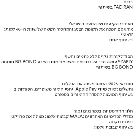
בבית
בשיתוף TADIRAN
מאחורי הקלעים של הטעם הישראלי
איך אסם הפכה את תקופת הצנע והמחסור הקשה של שנות ה-40 למותג
לאומי?
בשיתוף אסם
הסוד לקירות נקיים ללא כתמים נחשף
מומחה BG BOND עושה סדר על המדפים ומציג את מותג הצבע SIMPLY
בשיתוף BG BOND
מונדיאל 2026: הטוטו משנה את הכללים
יחסי הימור משופרים, הפקדות ב-Apple Pay ותשלום זכיות מיידי
בשיתוף המועצה להסדר ההימורים בספורט
חלון ההזדמנויות בכפר גנים נסגר
קבוצת אלמוג מציגה את פרויקט MALA: מגדלי הפרימיום האחרונים
בפתח תקווה
בשיתוף קבוצת אלמוג