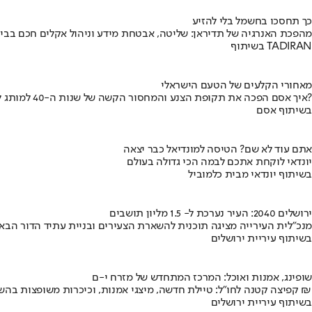
כך תחסכו בחשמל בלי להזיע
מהפכת האנרגיה של תדיראן: שליטה, אבטחת מידע וניהול אקלים חכם בבי
בשיתוף TADIRAN
מאחורי הקלעים של הטעם הישראלי
איך אסם הפכה את תקופת הצנע והמחסור הקשה של שנות ה-40 למותג לאומי?
בשיתוף אסם
אתם עוד לא שם? הטיסה למונדיאל כבר יצאה
יונדאי לוקחת אתכם לבמה הכי גדולה בעולם
בשיתוף יונדאי מבית כלמוביל
ירושלים 2040: העיר נערכת ל- 1.5 מליון תושבים
מנכ"לית העירייה מציגה תוכנית להשארת הצעירים ובניית עתיד הדור הבא
בשיתוף עיריית ירושלים
שופינג, אמנות ואוכל: המרכז המתחדש של מזרח י-ם
קפיצה קטנה לחו"ל: טיילת חדשה, מיצגי אמנות, וכיכרות משופצות בהשקעה של 100 מיליון ₪
בשיתוף עיריית ירושלים