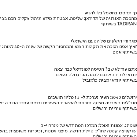
כך תחסכו בחשמל בלי להזיע
מהפכת האנרגיה של תדיראן: שליטה, אבטחת מידע וניהול אקלים חכם בבי
בשיתוף TADIRAN
מאחורי הקלעים של הטעם הישראלי
איך אסם הפכה את תקופת הצנע והמחסור הקשה של שנות ה-40 למותג לאומי?
בשיתוף אסם
אתם עוד לא שם? הטיסה למונדיאל כבר יצאה
יונדאי לוקחת אתכם לבמה הכי גדולה בעולם
בשיתוף יונדאי מבית כלמוביל
ירושלים 2040: העיר נערכת ל- 1.5 מליון תושבים
מנכ"לית העירייה מציגה תוכנית להשארת הצעירים ובניית עתיד הדור הבא
בשיתוף עיריית ירושלים
שופינג, אמנות ואוכל: המרכז המתחדש של מזרח י-ם
קפיצה קטנה לחו"ל: טיילת חדשה, מיצגי אמנות, וכיכרות משופצות בהשקעה של 100 מיליון ₪
בשיתוף עיריית ירושלים