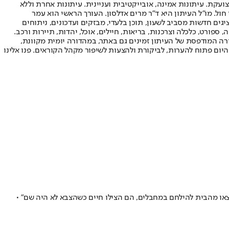
ועקת. עיתונות אמינה, אובייקטיבית ועניינית. עיתונות אחרת וללא
עור החשיפה הגבוה ביותר בימי חול. מו"ל העיתון היא ד"ר מרים אדלסון. העורך הראשי הוא עמר
 והעורך המייסד הוא עמוס רגב. אתרי האינטרנט של "ישראל היום" בעברית ובאנגלית, כמו כן היישומונים (אפליקציות) לאנדרואיד ול-iOS, מציגים חדשות מסביב לשעון, תוכן בלעדי, מבזקים ועדכונים, ניתוחים
, ספורט, כלכלה וצרכנות, בריאות, חיילים, אוכל, יהדות, תיירות ורכב.
דורה המודפסת של העיתון זמינים גם באתר, במהדורה יומית מקוונת,
היום פתוח להערות, לביקורת ולהצעות לשיפור מקהל הקוראים. פנו אלינו
צאו מהבית להילחם במחבלים, הם הצילו חיים כשהצבא לא היה שם" •