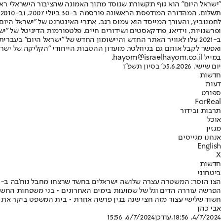
"ישראל היום" הוא גוף תקשורת שנוסד מתוך האמונה שהציבור הישראלי ראוי 
ת
ופרשנויות, וידיאו, פודקאסטים ושידורים חיים. פלטפורמות הדיגיטל של "ישרא
ב-2021 עלו לאוויר האתר החדש והיישומון החדש של "ישראל היום" בע
ואפשר לקבל אותם גם בניוזלטר. מועדון ההטבות הייחודי "הקליקה של ישרא
במייל hayom@israelhayom.co.il.
יום שישי, 5.6.2026
כ' בסיון תשפ"ו
חדשות
דעות
ספורט
ForReal
תרבות ובידור
אוכל
מגזין
אנחנו מגייסים
English
X
חדשות
ביטחוני
הצו הוסר: המשטרה עצרה שלושה ישראלים בחשד שרצחו מחבל נוח'בה ב-7.10
הפרשה עוררה הדים וגל של שמועות בימים האחרונים • בני משפחות החשוד
חשוד שלישי עצור מזה חצי שנה בגין פרשה אחרת • בית המשפט ביקר את
אבי כהן
4/7/2024, 18:56
,עודכן
6/7/2024, 15:56