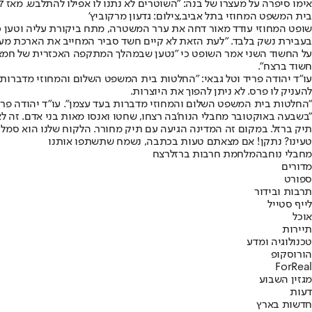
אימו סיפרה על מעצרו של בנה: "השוטרים לא נתנו לו אפילו להתלבש. מאז 7 באוקטובר החוקרים הגיעו ארבע פעמים, ערכו חיפוש כדי למצוא נשק, אולם לא מצאו דבר".
בית המשפט המחוזי בתל אביב,צילום: גדעון מרקוביץ'
שופט המחוזי עודד מאור דחה את ערר המשטרה, מתח ביקורת עליה וטען כי
בעבירת נשק בלבד. "לעת הזאת לא קיים חשד סביר המחייב את הארכת מע
על החשוד השני אמר השופט כי "נטען שבמהלך המתקפה האכזרית של חמאס ע
חשוד ברצח".
עו״ד יהודה פריד וטל גבאי: "החלטות בית המשפט השלום והמחוזי מדברות
להעניק לו פרס. לא ניתן להפוך את היוצרות.
"החלטות בית המשפט השלום והמחוזי מדברות בעד עצמן". עו"ד יהודה פריד
"בשבעה באוקטובר מחבלי הנוח'בה רצחו, שחטו ואנסו מאות בני אדם. זה ל
תיק ברזל. במקום זה המדינה הגיעה עם תיק מחורר. הלקוח שלנו הוא סמל ל
טעינו? נתקן! אם מצאתם טעות בכתבה, נשמח שתשתפו אותנו
מחבלי נוחבה
מלחמת חרבות ברזל
רצח
מדורים
ספורט
תרבות ובידור
לייף סטייל
אוכל
תיירות
טכנולוגיה ומדע
הורוסקופ
ForReal
מגזין השבוע
דעות
חדשות בארץ