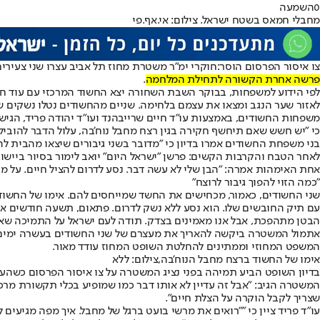
0
השמעה
מחבלי חמאס בשטח ישראל. צילום: אי.אף.פי
צו איסור הפרסום הוסר:
חוקרי ימ״ר משטרת מחוז תל אביב עצרו שני צעירים ישראלים, בשנות ה-20 לחייהם, בחשד לרצח
פרשה אחרת הקשורה לתחילת המלחמה
.
לפי הידוע למשפחות, בבוקר השבת השחורה יצא החשוד המרכזי עם עוד ח
לאזור שער הנגב ומצאו את עצמם בלחימה. שניים מהחשודים נטלו נשקים ש
משפחות החשודים, באמצעות עו״ד חיים שרייבהנד ועו״ד יהודה פריד, הגי
כי "יש חשש שאם תיחשף חקירה בגין רצח מחבל נוח'בה, עלול הדבר להוביל
בני משפחת החשודים אמרו בדיון כי "מדובר בשני גיבורים שיצאו מהבית 
לאחר הטבח והקרבות הקשים: פרשן "ישראל היום" יואב לימור בסיור ביישוב
אחת האימהות אמרה: "הבן שלי לא עשה דבר. נסע לדרום להציל חיים. על מי
"כמה הזוי להפוך גיבור לרוצח"
עם תיק החובשים שלו. הוא נסע ללא נשק לדרום. פתאום, תשעה חודשים אחר
הבטן מתהפכת, אבל אנו מאמינים בצדק. תודה לעם ישראל על התמיכה שאנ
אתמול המשטרה ביקשה להאריך את מעצרם של שני החשודים בעשרה ימים נ
המשפט המחוזי וממתינים להחלטת השופט המחוז עודד מאור.
אימו של החשוד ברצח מחבל הנוח'בה,צילום: ללא
בדיון השופט הביע תמיהה בפני נציג המשטרה על צו איסור הפרסום כשהעיר
המשטרה הגיב: "אבל זה עדיין לא אותו דבר כמו שמופיע בכלי תקשורת מרכ
שצריך לקבל הוקרה על הצלת חיים".
עו״ד פריד ציין כי "״רואים את מרשי בועט ברגל של מחבל. איך מפה מגי