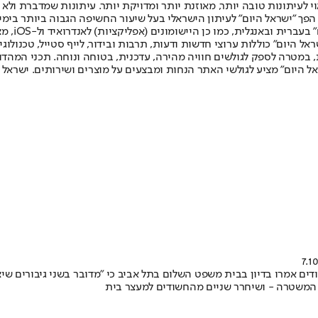
לעיתונות טובה יותר, מאוזנת יותר ומדויקת יותר. עיתונות שמדברת ולא צ
שלום. המהדורה המודפסת הראשונה פורסמה ב-30 ביולי 2007, וב-2010 הפך "ישראל היום" לעיתון הישראלי בעל שי
לחמנוביץ,
ל היום" כוללות ערוצי חדשות ודעות, תרבות ובידור, לייף סטייל, טכנולוגיה
ברית, במטרה לספק לגולשים חוויה מהירה, עדכנית, בטוחה ונוחה. תכני המה
ל היום" מציע לגולשי האתר הנחות ומבצעים על מוצרים ושירותים. ישראל 
ים אמרו בדיון בבית משפט השלום בתל אביב כי "מדובר בשני גיבורים שי
 המשטרה - ושיחרר שניים מהחשודים למעצר בית