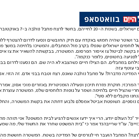
 מחבל נוח'בה ב-7 באוקטובר בעוטף עזה.
בר ושוטר שהיה חמוש באקדח עם תיק החובשים ונסעו לדרום להצטרף ללח
ל לוחמים ישראלים שנפלו בקרב מול המחבלים, והמשיכו בלחימה במשך מספ
שו בקשה לביטול צו איסור הפרסום. המשטרה, בבקשתה להשאיר את צו איסו
 לפגיעה בחטופים, כלומר כנקמה".
להילחם במחבלים. הם הצילו חיים כשהצבא לא היה שם. הם נסענו לדרום ב
י עוטף עזה
 המדינה מדברת? על מחבל נוח'בה שאנס, רצח וטבח בבני אדם. זה הזוי. אנ
י שהציל חיים בלחימה ושמר על גופות הלוחמים שלנו, המשטרה עוצרת אות
חנו מקבלים ללא סוף".
וספים. השופטת אביטל אמסלם גלבוע דחתה את בקשת המשטרה, והחליטה 
 "כל העולם יודע, הרי איך ידעו אנשים להגיע לבית המשפט? אני תוהה מה
זיים". עו"ד שרייבהנד אמר כי "בית המשפט שחרר את החשוד שלי, מה שמע
עים לרצח? המחבל הועבר חי לגורמים של המדינה בשטח. המשטרה חוששת מה