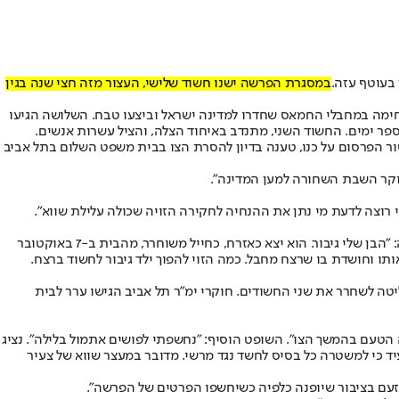
במסגרת הפרשה ישנו חשוד שלישי, העצור מזה חצי שנה בגין
ימה במחבלי החמאס שחדרו למדינה ישראל וביצעו טבח. השלושה הגיעו
ר ימים. החשוד השני, מתנדב באיחוד הצלה, והציל עשרות אנשים.
ר הפרסום על כנו, טענה בדיון להסרת הצו בבית משפט השלום בתל אביב
בוקר השבת השחורה למען המדינה".
י רוצה לדעת מי נתן את ההנחיה לחקירה הזויה שכולה עלילת שווא".
שני החשודים, כאמור, מכחישים את החשד שמייחסים להם. אימו של החשוד המרכזי, חוקרת מזרח תיכון ופעילה הומניטרית באזורים מוכי אסון, אמרה: "הבן שלי גיבור. הוא יצא כאזרח, כחייל משוחרר, מהבית ב-7 באוקטובר
ו וחושדת בו שרצח מחבל. כמה הזוי להפוך ילד גיבור לחשוד ברצח.
לשחרר את שני החשודים. חוקרי ימ״ר תל אביב הגישו ערר לבית
 הטעם בהמשך הצו". השופט הוסיף: "נחשפתי לפושים אתמול בלילה". נציג
יד כי למשטרה כל בסיס לחשד נגד מרשי. מדובר במעצר שווא של צעיר
זעם בציבור שיופנה כלפיה כשיחשפו הפרטים של הפרשה״.