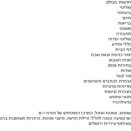
חדשות בעולם
פוליטי
ביטחוני
חינוך
בריאות
משפט
תחבורה
פוליטי-מדיני
כללי ומידע
דף הבית
זמני כניסת וצאת שבת
מגזין השבוע
בחירות 2026
אודות
צור קשר
נבחרת הכתבים והפרשנים
מדיניות פרטיות
הצהרת נגישות
תנאי שימוש
כדאי
להכיר
שופינג, אמנות ואוכל: המרכז המתחדש של מזרח י-ם
קפיצה קטנה לחו"ל: טיילת חדשה, מיצגי אמנות, וכיכרות משופצות בהשקעה של 100 מיליון ₪
בשיתוף עיריית ירושלים