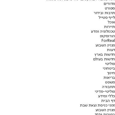
מדורים
ספורט
תרבות ובידור
לייף סטייל
אוכל
תיירות
טכנולוגיה ומדע
הורוסקופ
ForReal
מגזין השבוע
דעות
חדשות בארץ
חדשות בעולם
פוליטי
ביטחוני
חינוך
בריאות
משפט
תחבורה
פוליטי-מדיני
כללי ומידע
דף הבית
זמני כניסת וצאת שבת
מגזין השבוע
בחירות 2026