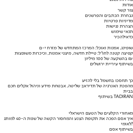
אודות
צור קשר
נבחרת הכתבים והפרשנים
מדיניות פרטיות
הצהרת נגישות
תנאי שימוש
כדאי
להכיר
שופינג, אמנות ואוכל: המרכז המתחדש של מזרח י-ם
קפיצה קטנה לחו"ל: טיילת חדשה, מיצגי אמנות, וכיכרות משופצות
בהשקעה של 100 מיליון ₪
בשיתוף עיריית ירושלים
כך תחסכו בחשמל בלי להזיע
מהפכת האנרגיה של תדיראן: שליטה, אבטחת מידע וניהול אקלים חכם
בבית
בשיתוף TADIRAN
מאחורי הקלעים של הטעם הישראלי
איך אסם הפכה את תקופת הצנע והמחסור הקשה של שנות ה-40 למותג
לאומי?
בשיתוף אסם