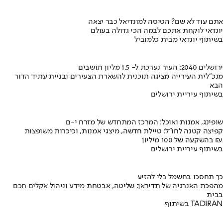
אתם עוד לא שם? הטיסה למונדיאל כבר יצאה
יונדאי לוקחת אתכם לבמה הכי גדולה בעולם
בשיתוף יונדאי מבית כלמוביל
ירושלים 2040: העיר נערכת ל- 1.5 מליון תושבים
מנכ"לית העירייה מציגה תוכנית להשארת הצעירים ובניית עתיד הדור
הבא
בשיתוף עיריית ירושלים
שופינג, אמנות ואוכל: המרכז המתחדש של מזרח י-ם
קפיצה קטנה לחו"ל: טיילת חדשה, מיצגי אמנות, וכיכרות משופצות
בהשקעה של 100 מיליון ₪
בשיתוף עיריית ירושלים
כך תחסכו בחשמל בלי להזיע
מהפכת האנרגיה של תדיראן: שליטה, אבטחת מידע וניהול אקלים חכם
בבית
בשיתוף TADIRAN