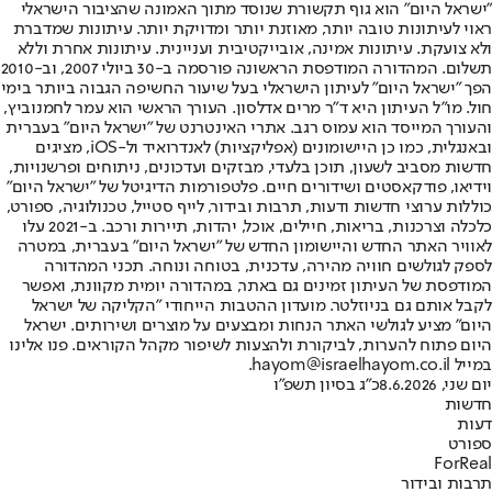
"ישראל היום" הוא גוף תקשורת שנוסד מתוך האמונה שהציבור הישראלי
ראוי לעיתונות טובה יותר, מאוזנת יותר ומדויקת יותר. עיתונות שמדברת
ולא צועקת. עיתונות אמינה, אובייקטיבית ועניינית. עיתונות אחרת וללא
תשלום. המהדורה המודפסת הראשונה פורסמה ב-30 ביולי 2007, וב-2010
הפך "ישראל היום" לעיתון הישראלי בעל שיעור החשיפה הגבוה ביותר בימי
חול. מו"ל העיתון היא ד"ר מרים אדלסון. העורך הראשי הוא עמר לחמנוביץ,
והעורך המייסד הוא עמוס רגב. אתרי האינטרנט של "ישראל היום" בעברית
ובאנגלית, כמו כן היישומונים (אפליקציות) לאנדרואיד ול-iOS, מציגים
חדשות מסביב לשעון, תוכן בלעדי, מבזקים ועדכונים, ניתוחים ופרשנויות,
וידיאו, פודקאסטים ושידורים חיים. פלטפורמות הדיגיטל של "ישראל היום"
כוללות ערוצי חדשות ודעות, תרבות ובידור, לייף סטייל, טכנולוגיה, ספורט,
כלכלה וצרכנות, בריאות, חיילים, אוכל, יהדות, תיירות ורכב. ב-2021 עלו
לאוויר האתר החדש והיישומון החדש של "ישראל היום" בעברית, במטרה
לספק לגולשים חוויה מהירה, עדכנית, בטוחה ונוחה. תכני המהדורה
המודפסת של העיתון זמינים גם באתר, במהדורה יומית מקוונת, ואפשר
לקבל אותם גם בניוזלטר. מועדון ההטבות הייחודי "הקליקה של ישראל
היום" מציע לגולשי האתר הנחות ומבצעים על מוצרים ושירותים. ישראל
היום פתוח להערות, לביקורת ולהצעות לשיפור מקהל הקוראים. פנו אלינו
במייל hayom@israelhayom.co.il.
יום שני, 8.6.2026
כ"ג בסיון תשפ"ו
חדשות
דעות
ספורט
ForReal
תרבות ובידור