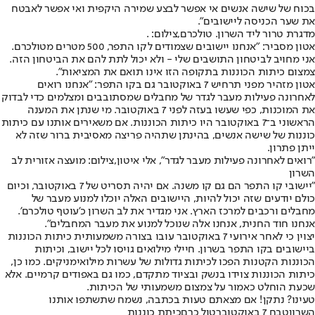
בכוח של שישה אנשים אי אפשר לבצע שמירה היקפית ואי אפשר לאבטח
את שער הכניסה ליישובים".
מדגרת טרור ליד השרון. טולכרם,צילום: .
אטון מסביר: "אנחנו יישובים שצמודים לקו התפר, 500 מטרים מטולכרם.
אני מחויב לביטחון התושבים שלי - ולא יכול לתת להם את הביטחון הזה.
צמצום כיתות הכוננות בתקופה הזו אינו תואם את המציאות".
אטון מזהיר מפני תרחיש 7 באוקטובר גם בקו התפר: "אנחנו רואים
לאחרונה פעילות מעבר לגדר של מחבלים שמסתובבים ומצלמים כדי לבדוק
את המוכנות, כפי שעשו בעזה לפני 7 באוקטובר. מי שנתן את המענה
הראשוני ב־7 באוקטובר היו כיתות הכוננות. אם משאירים אותנו עם כיתות
כוננות של שישה אנשים, בהינתן שתהיה פריצה מאסיבית ברור שזה לא
ייתן פתרון.
"רואים לאחרונה פעילות מעבר לגדר", אלי איטון,צילום: מועצה אזורית לב
השרון
"יישובי קו התפר הם גם קו משנה. אם יהיה תסריט של 7 באוקטובר, וכיום
כולם יודעים שזה יכול להיות, היישובים האלה יוכלו למנוע מעבר של
מחבלים ורכבים למרכז הארץ. אני מגדיר את לב השרון כ'עוטף טולכרם'.
אנחנו חוד החנית, אנחנו אלה שנוכל למנוע את מעבר המחבלים".
יצוין כי לאחר אירועי 7 באוקטובר עובו בצורה משמעותית כיתות הכוננות
ביישובים בקו התפר בשרון. חיילי מילואים גויסו לכל יישוב, וכיתות
הכוננות הקטנות הפכו לכיתות גדולות של עשרות מילואימניקים. כמו כן,
כיתות הכוננות צוידו בנשק ובציוד מתקדם, כמו גם באפודים קרמיים. אלא
שכעת הוחלט כאמור על צמצום משמעותי של הכיתות.
טעינו? נתקן! אם מצאתם טעות בכתבה, נשמח שתשתפו אותנו
השרון
טבח 7 באוקטובר
טול כרם
כיתת כוננות