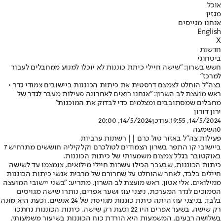
אוכל
מגזין
אנחנו מגייסים
English
X
חדשות
ביטחוני
חשש בשרון: "שישה חיילי כיתת כוננות לא יוכלו למנוע ממחבלים לעבור
למרכז"
בצה"ל הוחלט לצמצם דרסטית את כיתות הכוננות ביישובים צמודי גדר •
ראש מועצת לב השרון: "אנחנו רואים לאחרונה פעילות מעבר לגדר של
מחבלים שמסתובבים ומצלמים כדי לבדוק את המוכנות"
ירון דורון
14/5/2024, 19:55
,עודכן
14/5/2024, 20:00
0
השמעה
פעילות צה"ל באזור טול כרם || רשתות ערביות
ביישובי קו התפר בשרון הצמודים לטולכרם וקלקיליה חוששים מתרחיש 7
באוקטובר בגלל צמצום משמעותי של כיתות הכוננות.
כיתות הכוננות, שבעבר הכילו עשרות חיילי מילואים, צומצמו עד לשישה
חיילים בלבד, לאחר שהוחלט על שחרורם של מרבית אנשי כיתות הכוננות
ממילואים. אלי אטון, ראש מועצת לב השרון, מתריע: "בשני יישובי המועצה
הסמוכים לגדר המערכת, ניצני עוז ושער אפרים, נותרו שישה מגויסים
בלבד. בניצני עוז היתה כיתת כוננות מגויסת של 24 אנשים, וכעת היא מונה
רק שישה. בשער אפרים היו 22 וכעת רק שישה. כיתות הכוננות נחתכו
בשלושה רבעים. המשמעות היא הורדת כוח הכוננות בשיעור משמעותי.