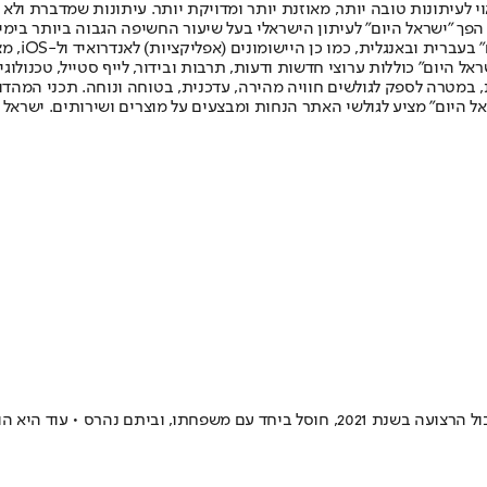
לעיתונות טובה יותר, מאוזנת יותר ומדויקת יותר. עיתונות שמדברת ולא צ
שלום. המהדורה המודפסת הראשונה פורסמה ב-30 ביולי 2007, וב-2010 הפך "ישראל היום" לעיתון הישראלי בעל שי
לחמנוביץ,
ל היום" כוללות ערוצי חדשות ודעות, תרבות ובידור, לייף סטייל, טכנולוגיה
ברית, במטרה לספק לגולשים חוויה מהירה, עדכנית, בטוחה ונוחה. תכני המה
ל היום" מציע לגולשי האתר הנחות ומבצעים על מוצרים ושירותים. ישראל 
ניצה שמואלי הודיעה בחשבון הפייסבוק שלה כי המחבל שרצח את בנה בגבול הרצועה בשנת 21