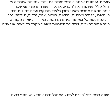
ועקת. עיתונות אמינה, אובייקטיבית ועניינית. עיתונות אחרת וללא
עור החשיפה הגבוה ביותר בימי חול. מו"ל העיתון היא ד"ר מרים אדלסון. העורך הראשי הוא עמר
 והעורך המייסד הוא עמוס רגב. אתרי האינטרנט של "ישראל היום" בעברית ובאנגלית, כמו כן היישומונים (אפליקציות) לאנדרואיד ול-iOS, מציגים חדשות מסביב לשעון, תוכן בלעדי, מבזקים ועדכונים, ניתוחים
, ספורט, כלכלה וצרכנות, בריאות, חיילים, אוכל, יהדות, תיירות ורכב.
דורה המודפסת של העיתון זמינים גם באתר, במהדורה יומית מקוונת,
היום פתוח להערות, לביקורת ולהצעות לשיפור מקהל הקוראים. פנו אלינו
20, חוסל ביחד עם משפחתו, וביתם נהרס • עוד היא הוסיפה בביקורת: "חייבת לציין שהמחבל נהרג אחרי שהשתתף ברצח