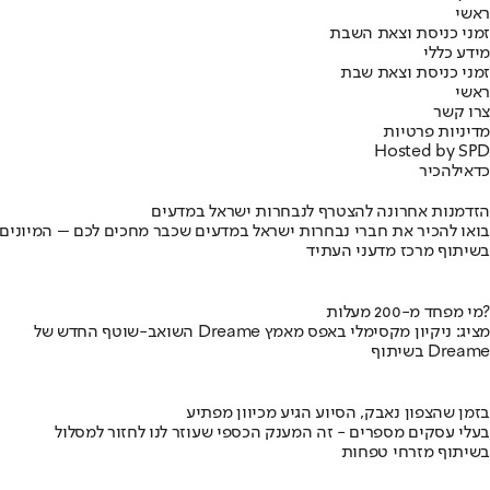
ראשי
זמני כניסת וצאת השבת
מידע כללי
זמני כניסת וצאת שבת
ראשי
צרו קשר
מדיניות פרטיות
Hosted by SPD
כדאי
להכיר
הזדמנות אחרונה להצטרף לנבחרות ישראל במדעים
בואו להכיר את חברי נבחרות ישראל במדעים שכבר מחכים לכם – המיונים
בשיתוף מרכז מדעני העתיד
מי מפחד מ-200 מעלות?
השואב-שוטף החדש של Dreame מציג: ניקיון מקסימלי באפס מאמץ
בשיתוף Dreame
בזמן שהצפון נאבק, הסיוע הגיע מכיוון מפתיע
בעלי עסקים מספרים - זה המענק הכספי שעוזר לנו לחזור למסלול
בשיתוף מזרחי טפחות