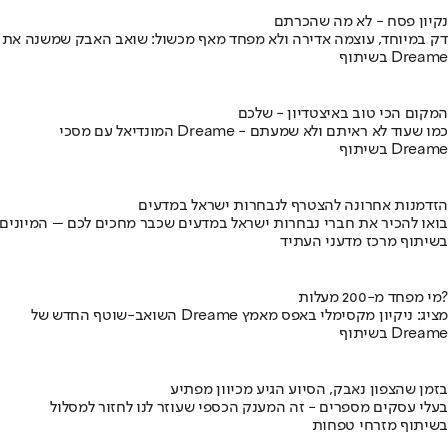
נקיון פסח - לא מה שהכרתם
דק במיוחד, עוצמה אדירה ולא מפחד מאף מכשול: שואב האבק שמשנה את
בשיתוף Dreame
המקום הכי טוב באיצטדיון - שלכם
המונדיאל עם מסכי Dreame - כמו שעוד לא ראיתם ולא שמעתם
בשיתוף Dreame
הזדמנות אחרונה להצטרף לנבחרות ישראל במדעים
בואו להכיר את חברי נבחרות ישראל במדעים שכבר מחכים לכם – המיונים
בשיתוף מרכז מדעני העתיד
מי מפחד מ-200 מעלות?
השואב-שוטף החדש של Dreame מציג: ניקיון מקסימלי באפס מאמץ
בשיתוף Dreame
בזמן שהצפון נאבק, הסיוע הגיע מכיוון מפתיע
בעלי עסקים מספרים - זה המענק הכספי שעוזר לנו לחזור למסלול
בשיתוף מזרחי טפחות