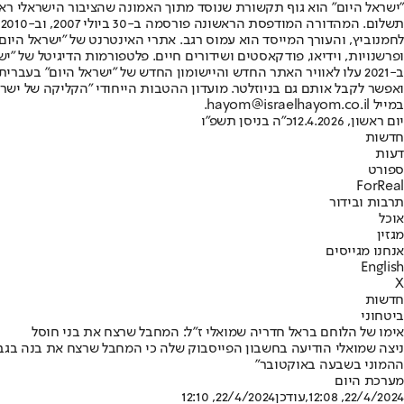
"ישראל היום" הוא גוף תקשורת שנוסד מתוך האמונה שהציבור הישראלי ראוי 
ת
ופרשנויות, וידיאו, פודקאסטים ושידורים חיים. פלטפורמות הדיגיטל של "ישרא
ב-2021 עלו לאוויר האתר החדש והיישומון החדש של "ישראל היום" בע
ואפשר לקבל אותם גם בניוזלטר. מועדון ההטבות הייחודי "הקליקה של ישרא
במייל hayom@israelhayom.co.il.
יום ראשון, 12.4.2026
כ"ה בניסן תשפ"ו
חדשות
דעות
ספורט
ForReal
תרבות ובידור
אוכל
מגזין
אנחנו מגייסים
English
X
חדשות
ביטחוני
אימו של הלוחם בראל חדריה שמואלי ז"ל: המחבל שרצח את בני חוסל
ההמוני בשבעה באוקטובר"
מערכת היום
22/4/2024, 12:08
,עודכן
22/4/2024, 12:10