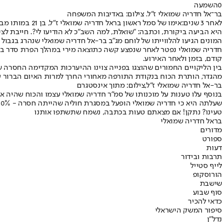
0
השמעה
בר־אל חדריה שמואלי ז"ל. צילום: באדיבות המשפחה
לאחר 3 שנים:
אימו של סמל ראשון בראל חדריה שמואלי ז"ל, בן 21 במותו מבאר יעקב, הודיעה היום (שני) בחשבון הפייסבוק שלה, כי המחבל שרצח את בנה בגבול הרצועה חוסל ביחד עם משפחתו, וביתם נהרס.
היא הביעה ביקורת, וכתבה: "שואלת, למה השב"כ לא הודיעו לי?. חייבת 
המונים הגיעו להלווייתו של לוחם מג"ב בר-אל חדריה שמואלי שנהרג בגבול
חדריה שמואלי נפטר לאחר שנפצע קשה כתוצאה מירי במהלך הפרת סדר בגבול הרצועה בשנת 2021.
קודם, בזמן ולאחר האירוע.
בין הליקויים החמורים שהוצגו בפנייה צוינו ההיערכות המקדימה החסרה
מהגדר, הותרת הכוח בנקודת התורפה מאחורי החרך למרות האיום הברור ע
בר-אל חדריה שמואלי ז"ל,צילום: מתוך אינסטגרם
בנוסף עלו טענות על מוכנותו של סמ"ר חדריה שמואלי עצמו והכוח שהיה אי
שעלתה היא כי חדריה שמואלי הופעל במסגרת חוליה שהייתה חסרה - 50% מהכוח בלבד - כשבנקודה היו רק שני אנשי צוות במקום ארבעה, והקצין היחיד, מחוליה אחרת, התעכב ארוכות והגיע לזירה באיחור.
טעינו? נתקן! אם מצאתם טעות בכתבה, נשמח שתשתפו אותנו
בראל חדריה שמואלי
מדורים
ספורט
דעות
תרבות ובידור
לייף סטייל
הורוסקופ
שישבת
סוף שבוע
כדאי להכיר
סיפור המשק הישראלי
נדל"ן