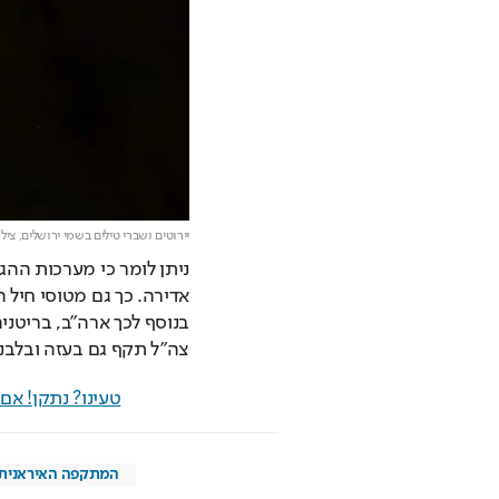
יירוטים ושברי טילים בשמי ירושלים,
צילו
צה"ל תקף גם בעזה ובלבנו
טעינו? נתקן! א
המתקפה האיראנית