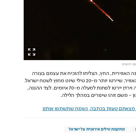
ם: רויטרס
ניתן לומר כי מערכות ההגנה האווירית, החץ, הצליחו להוכיח את עצמם בצורה 
אדירה. כך גם מטוסי חיל האוויר, שיירטו יותר מ-20 טילי שיוט מחוץ לשטח ישראל. 
בנוסף לכך ארה"ב, בריטניה וירדן יירטו לפחות למעלה מ-70 איומים. לצד ההגנה, 
ן - משם זוהו שיגורים במהלך הלילה. 
ם מצאתם טעות בכתבה, נשמח שתשתפו אותנו
מתקפת טילים איראנית על ישראל