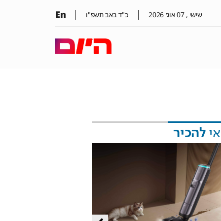
En
שישי ,
07
אוג׳
2026
כ"ד באב תשפ"ו
אי
להכיר