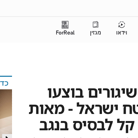
וידאו
מגזין
ForReal
כד
ותר מ-300 שיגורים בוצעו
ח ישראל - מאות
 קל לבסיס בנגב