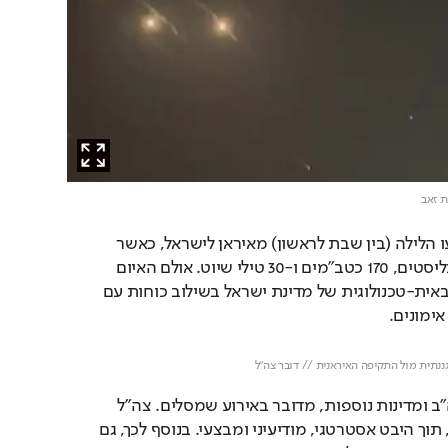
ת זאב
יותר מ-300 שיגורים בוצעו הלילה (בין שבת לראשון) מאיראן לישראל, כאשר 
מתוכם היו כ-100 טילים בליסטים, 170 כטב"מים ו-30 טילי שיוט. אולם האיום 
האיראני נתקל בעליונות צבאית-טכנולוגית של מדינת ישראל בשילוב כוחות עם 
ימונים. 
Loaded
: 
Unmute
100.00%
נתית מול התקיפה האיראנית // דובר צה"ל
למרות המחויבות של ארה"ב ומדינות נוספות, מדובר באירוע שמסלים. צה"ל 
נמצא כעת בהערכת מצב, תוך היבט אסטרטגי, מודיעיני ומבצעי. בנוסף לכך, גם 