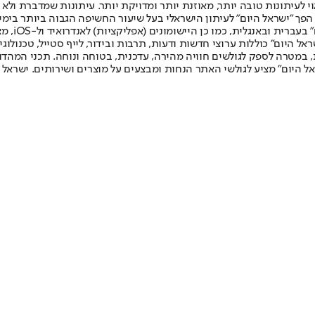
לעיתונות טובה יותר, מאוזנת יותר ומדויקת יותר. עיתונות שמדברת ולא צ
שלום. המהדורה המודפסת הראשונה פורסמה ב-30 ביולי 2007, וב-2010 הפך "ישראל היום" לעיתון הישראלי בעל שי
לחמנוביץ,
ל היום" כוללות ערוצי חדשות ודעות, תרבות ובידור, לייף סטייל, טכנולוגיה
ברית, במטרה לספק לגולשים חוויה מהירה, עדכנית, בטוחה ונוחה. תכני המה
ל היום" מציע לגולשי האתר הנחות ומבצעים על מוצרים ושירותים. ישראל 