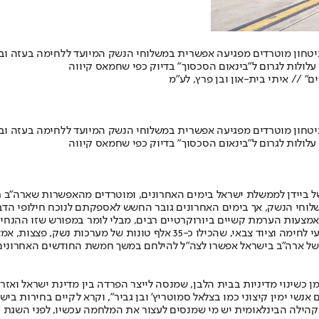
חון מוטרדים מפגיעה אפשרית במשלוחי הנשק המיועד ללחימה בעזה ובלבנ
לולות לגרום ל"בינאום הסכסוך" בדיוק כפי שחמאס קיווה
״ // איתי בית-און ובן פרץ, לע״מ
חון מוטרדים מפגיעה אפשרית במשלוחי הנשק המיועד ללחימה בעזה ובלבנ
לולות לגרום ל"בינאום הסכסוך" בדיוק כפי שחמאס קיווה
ל ביידן לממשלת ישראל בימים האחרונים, ומוטרדים מהאפשרות שארה"ב 
ן לעכשיו, מאז 7 באוקטובר אין האטה במשלוחי הנשק, אך בימים האחרונים גובר החשש לאספקתם 
באמצעות הערמת קשיים ביורוקרטיים רבים, מבלי לומר במפורש שזו ההנחיה
מתחילת המלחמה, הגיעו לארץ יותר מ-300 מטוסים וכ-50 אוניות עם אמצעי לחימ
ל ארה"ב בישראל אפשרו לצה"ל להילחם במשך חמשת החודשים האחרונים 
שינוי מדיניות בבית הלבן, שמנסה לייצר הפרדה בין מדינת ישראל ואזרח
נשי ימין קיצוני כמו בצלאל סמוטריץ' ובן גביר", וקרא לקיים בחירות בישר
ילה הבינלאומית יש מי שמנסים לעצור את המלחמה עכשיו, לפני השגת כל 