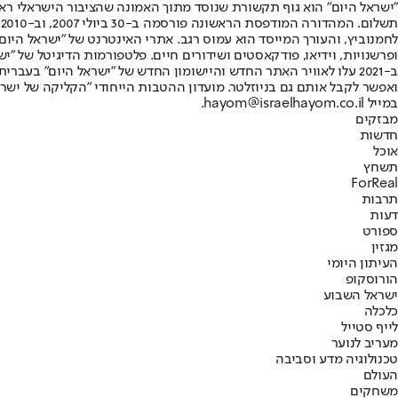
"ישראל היום" הוא גוף תקשורת שנוסד מתוך האמונה שהציבור הישראלי ראוי 
ת
ופרשנויות, וידיאו, פודקאסטים ושידורים חיים. פלטפורמות הדיגיטל של "ישרא
ב-2021 עלו לאוויר האתר החדש והיישומון החדש של "ישראל היום" בע
ואפשר לקבל אותם גם בניוזלטר. מועדון ההטבות הייחודי "הקליקה של ישרא
במייל hayom@israelhayom.co.il.
מבזקים
חדשות
אוכל
תשחץ
ForReal
תרבות
דעות
ספורט
מגזין
העיתון היומי
הורוסקופ
ישראל השבוע
כלכלה
לייף סטייל
מעריב לנוער
טכנולוגיה מדע וסביבה
העולם
משחקים