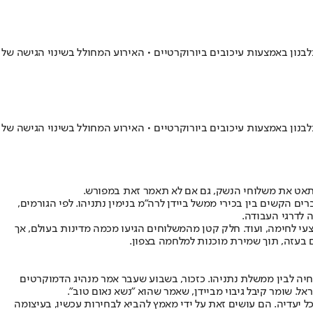
ון באמצעות עיכובים ביורוקרטיים • האירוע המחולל בשינוי הגישה של
ון באמצעות עיכובים ביורוקרטיים • האירוע המחולל בשינוי הגישה של
תאט את משלוחי הנשק, גם אם לא תאמר זאת במפורש.
לנוכח חילופי הדברים הקשים בין בכירי ממשל ביידן לרה"מ בנימין נתניהו. לפי הגורמים,
 לדרגי העבודה.
ה וציוד צבאי, שהכילו כ-35 אלף טונות של מערכות נשק, פצצות, אמצעי לחימה, ועוד. חלק קטן מהמשלוחים הגיעו מכמה מדינות בעולם, אך
בעזה, תוך שמירת מוכנות למלחמה בצפון.
יה לבין ממשלת נתניהו. כזכור, בשבוע שעבר אמר מנהיג הדמוקרטים
אל. שומר קיבל גיבוי מביידן, שאמר שהוא "נשא נאום טוב".
יעדיה. הם עושים זאת על ידי מאמץ להביא לבחירות עכשיו, בעיצומה