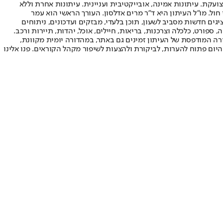
ועקת. עיתונות אמינה, אובייקטיבית ועניינית. עיתונות אחרת וללא
עור החשיפה הגבוה ביותר בימי חול. מו"ל העיתון היא ד"ר מרים אדלסון. העורך הראשי הוא עמר
 והעורך המייסד הוא עמוס רגב. אתרי האינטרנט של "ישראל היום" בעברית ובאנגלית, כמו כן היישומונים (אפליקציות) לאנדרואיד ול-iOS, מציגים חדשות מסביב לשעון, תוכן בלעדי, מבזקים ועדכונים, ניתוחים
, ספורט, כלכלה וצרכנות, בריאות, חיילים, אוכל, יהדות, תיירות ורכב.
דורה המודפסת של העיתון זמינים גם באתר, במהדורה יומית מקוונת,
היום פתוח להערות, לביקורת ולהצעות לשיפור מקהל הקוראים. פנו אלינו