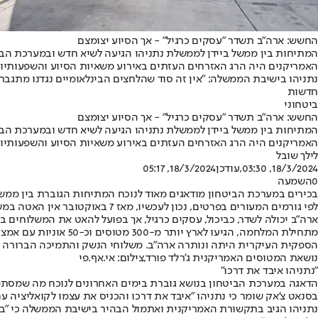
החשש: ארה"ב תשדר "עסקים כרגיל" - אך הסיוע יצומצם
המתיחות בין ממשל ביידן לממשלת נתניהו הגיעה לשיא חדש ובמערכת הביט
האמריקנים היה הרג האזרחים העזתים באירוע משאיות הסיוע והשפעותיו ע
נתניהו בישיבת הממשלה: ״אין זה סוד שהלחצים הבינלאומיים נגדנו מתגברים
חדשות
ביטחוני
החשש: ארה"ב תשדר "עסקים כרגיל" - אך הסיוע יצומצם
המתיחות בין ממשל ביידן לממשלת נתניהו הגיעה לשיא חדש ובמערכת הביט
האמריקנים היה הרג האזרחים העזתים באירוע משאיות הסיוע והשפעותיו ע
לילך שובל
18/3/2024, 03:30
,עודכן
18/3/2024, 05:17
0
השמעה
בכירים במערכת הביטחון מודאגים מאוד לנוכח המתיחות הגוברת בין ממש
לפי גורמים המעורים בפרטים, נכו
ארה"ב יכולה לשדר, כביכול, עסקים כרגיל, אך בפועל להאט את המשלוחים 
הספקית העיקרית היתה ונותרה ארה"ב. משלוחי הנשק והתמיכה הברורה ש
נושאת המטוסים האמריקנית ג'רלד פורד,צילום: אי.אף.פי
"נתניהו איבד את דרכו"
הדאגה במערכת הביטחון בנושא גוברת בימים האחרונים לנוכח מה שמסתמן כ
בסנאט צ'אק שומר כי נתניהו "איבד את דרכו והכניס את עצמו לקואליציה עם א
נתניהו הגיב בתקשורת האמריקנית ואתמול הבהיר בישיבת הממשלה כי "בקה