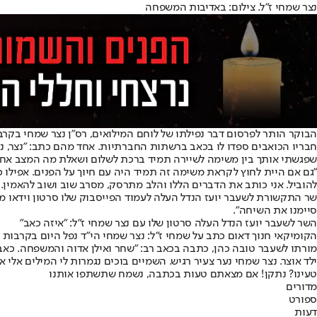
נצר שמחי ז"ל. צילום: באדיבות המשפחה
הבוקר הותר לפרסום דבר נפילתו של לוחם המילואים, רס"ן נצר שמחי בקרב
חבריו הכואבים ספדו לו בכאב ברשתות החברתיות. אחד מהם כתב: "נצר, נץ, 
שפגשתי אותך בין משימה לשיירה תמיד ברכת לשלום ושאלת מה המצב אחי
"גם אם היית לחוץ לקראת משימה זה תמיד היה עם חיוך על הפנים. אפילו 
להוביל. אני כותב את הדברים הללו והלב מתרסק, מסרב שוב ושוב להאמין. ג
שר התקשורת לשעבר יועז הנדל העלה לעמוד הפייסבוק שלו סרטון וידאו מהמי
סיימנו את השיחה".
השר לשעבר יועז הנדל העלה סרטון שלו עם נצר שמחי ז"ל: "איזה כאב"
הקומיקאי חנוך דאום כתב על שמחי ז"ל: נצר שמחי הי"ד נפל היום בקרבות ב
מורתו לשעבר טובה כהן, כתבה בכאב רב: "שחר ואילן אדוה והמשפחה. כאב גד
ילד אוצר. נצר שמחי נער צעיר רגיש. השמיים בוכים נגמרות לי המילים אלי
טעינו? נתקן! אם מצאתם טעות בכתבה, נשמח שתשתפו אותנו
מדורים
ספורט
דעות