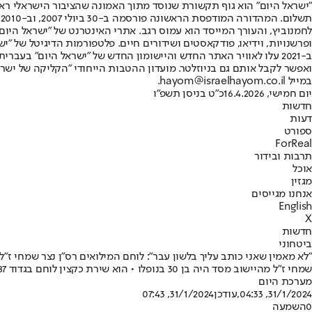
"ישראל היום" הוא גוף תקשורת שנוסד מתוך האמונה שהציבור הישראלי ראוי 
ת
ופרשנויות, וידיאו, פודקאסטים ושידורים חיים. פלטפורמות הדיגיטל של "ישרא
ב-2021 עלו לאוויר האתר החדש והיישומון החדש של "ישראל היום" בע
ואפשר לקבל אותם גם בניוזלטר. מועדון ההטבות הייחודי "הקליקה של ישרא
במייל hayom@israelhayom.co.il.
יום חמישי, 16.4.2026
כ"ט בניסן תשפ"ו
חדשות
דעות
ספורט
ForReal
תרבות ובידור
אוכל
מגזין
אנחנו מגייסים
English
X
חדשות
ביטחוני
"לא מאמין שאני כותב עליך בלשון עבר": לוחם המילואים רס"ן נצר שמחי ז"ל
שמחי ז"ל מהיישוב מסד היה בן 30 בנופלו • הוא שירת כקצין לוחם בגדוד 87, חטיבת המחץ • שר התקשורת לשעבר יועז הנדל פרסם סרטון וידאו בו נראים שניהם במדים, בשטח: "איזה כאב לב, הוא כל כך חדר לי ללב"
מערכת היום
31/1/2024, 04:33
,עודכן
31/1/2024, 07:43
0
השמעה