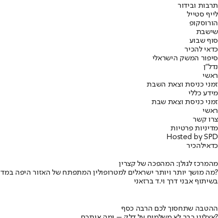
תרבות ובידור
לייף סטייל
הורוסקופ
שישבת
סוף שבוע
כדאי להכיר
סיפור המשק הישראלי
נדל"ן
ראשי
זמני כניסת וצאת השבת
מידע כללי
זמני כניסת וצאת שבת
ראשי
צרו קשר
מדיניות פרטיות
Hosted by SPD
כדאי
להכיר
מהמרכז לגולן: המהפכה של קצרין
מה מושך יותר ויותר ישראלים למטרופולין המתפתח של האזור היפה במדינה?
בשיתוף אבני דרך וי.ד ברזאני
ההטבה שתחסוך לכם הרבה כסף
אצלינו כבר לא משלמים על דלק – ומה איתכם?