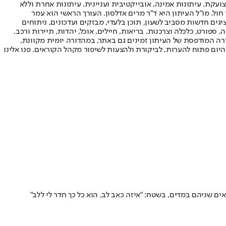
ועקת. עיתונות אמינה, אובייקטיבית ועניינית. עיתונות אחרת וללא
עור החשיפה הגבוה ביותר בימי חול. מו"ל העיתון היא ד"ר מרים אדלסון. העורך הראשי הוא עמר
 והעורך המייסד הוא עמוס רגב. אתרי האינטרנט של "ישראל היום" בעברית ובאנגלית, כמו כן היישומונים (אפליקציות) לאנדרואיד ול-iOS, מציגים חדשות מסביב לשעון, תוכן בלעדי, מבזקים ועדכונים, ניתוחים
, ספורט, כלכלה וצרכנות, בריאות, חיילים, אוכל, יהדות, תיירות ורכב.
דורה המודפסת של העיתון זמינים גם באתר, במהדורה יומית מקוונת,
היום פתוח להערות, לביקורת ולהצעות לשיפור מקהל הקוראים. פנו אלינו