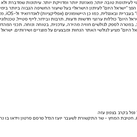
לעיתונות טובה יותר, מאוזנת יותר ומדויקת יותר. עיתונות שמדברת ולא צ
שלום. המהדורה המודפסת הראשונה פורסמה ב-30 ביולי 2007, וב-2010 הפך "ישראל היום" לעיתון הישראלי בעל שי
לחמנוביץ,
ל היום" כוללות ערוצי חדשות ודעות, תרבות ובידור, לייף סטייל, טכנולוגיה
ברית, במטרה לספק לגולשים חוויה מהירה, עדכנית, בטוחה ונוחה. תכני המה
ל היום" מציע לגולשי האתר הנחות ומבצעים על מוצרים ושירותים. ישראל 
 נפל בקרב בצפון עזה