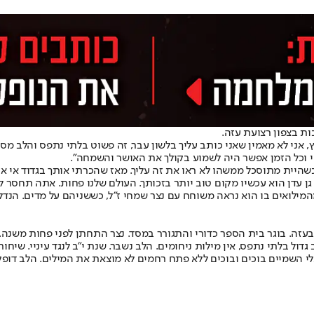
ות בצפון רצועת עזה.
אני לא מאמין שאני כותב עליך בלשון עבר, זה פשוט בלתי נתפס והלב מסרב
 וכל הזמן אפשר היה לשמוע בקולך את האושר והשמחה".
כשהיית מתוסכל ממשהו לא ראו את זה עליך. מאז שהכרתי אותך בגדוד אי א
ן עדן הוא עכשיו מקום טוב יותר בזכותך. העולם שלנו פחות. אתה תחסר לי
לואים בו הוא נראה משוחח עם נצר שמחי ז"ל, כששניהם על מדים. הנדל כתב
עזה. בוגר בית הספר כדורי והתגורר במסד. נצר התחתן לפני פחות משנה. חז
ול בלתי נתפס, אין מילות ניחומים. הלב נשבר. שנת י"ב לנגד עיניי. שיחו
 אלי השמיים בוכים ובוכים ללא פתח רחמים לא מוצאת את המילים. הלב דופ