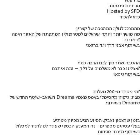
צרו קשר
מדיניות פרטיות
Hosted by SPD
כדאי
להכיר
מהמרכז לגולן: המהפכה של קצרין
מה מושך יותר ויותר ישראלים למטרופולין המתפתח של האזור היפה
במדינה?
בשיתוף אבני דרך וי.ד ברזאני
ההטבה שתחסוך לכם הרבה כסף
אצלינו כבר לא משלמים על דלק – ומה איתכם?
בשיתוף ניסאן
מי מפחד מ-200 מעלות?
השואב-שוטף החדש של Dreame מציג: ניקיון מקסימלי באפס מאמץ
בשיתוף Dreame
בזמן שהצפון נאבק, הסיוע הגיע מכיוון מפתיע
בעלי עסקים מספרים - זה המענק הכספי שעוזר לנו לחזור למסלול
בשיתוף מזרחי טפחות