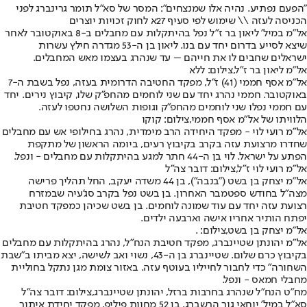
״הפעם נפתיע. נהיה אלו שמנצחים״: המסר של סא״ל תומר גרינברג לפני
הכניסה לעזה \\ שימוש לפי סעיף 27א לחוק זכויות יוצרים
אל"מ במיל' ליאון בר ז"ל נפל בהיתקלות עם מחבלים ב-8 באוקטובר לאחר
שיצא לסייע בדרום יחד עם בנו. ליאון בן ה-53 מגדרה חילץ עשרות
ישראלים שחבים לו את חייהם – עד שנהרג בעצמו מאש המחבלים.
אל"מ ליאון בר ז"ל,צילום: ללא
אל״מ אסף חממי (41) ז״ל, מפקד החטיבה הדרומית בעזה, נפל בשבת ה-7
באוקטובר. חממי נהרג יחד עם שני לוחמים מהחפ"ק שלו, קיבוץ נירים. יחד
עם חממי נפלו שני לוחמים מהחפ"ק וגופות השלושה נחטפו לעזה.
הלוויתו של אל"מ אסף חממי,צילום: קוקו
אל"מ רועי לוי - מפקד היחידה הרב מימדית, נהרג בחילופי אש עם מחבלים
שחדרו מרצועת עזה בקרב בקיבוץ רעים, ביומה הראשון של מתקפת
הפתע על ישראל. לוי בן ה-44 חתר למגע בהיתקלות עם מחבלים - ונפל.
אל"מ רועי לוי ז"ל,צילום: דובר צה"ל
אל"מ יצחק בן בשט ("בנבה"), בן 44 משדה יעקב, החל תהליך פרישה
מצה"ל בחודש ספטמבר האחרון. בן בשט נפל בקרב סג'עיה שבמזרח
רצועת עזה יחד עם עוד שמונה לוחמים. בן בשט שכיהן כמפקד חטיבת
יפתח הותיר אחריו אישה וארבעה ילדים.
אל"מ יצחק בן בשט,צילום: .
אל"מ יהונתן שטיינברג, מפקד חטיבת הנח"ל, נהרג בהיתקלות עם מחבלים
בקיבוץ כרם שלום. שטיינברג בן ה-43, נשוי ואב לשישה, יצא מביתו ב"שבת
השחורה" כדי לחבור לחייליו בעוטף עזה. באזור צומת מגן נתקל בחוליית
מחבלי חמאס - ונפל.
מח"ט הנח"ל שנהרג בחרבות ברזל, יהונתן שטיינברג,צילום: דובר צה"ל
סא"ל במיל' יוחאי גור הרשברג, בן 52 מחוות פיליפ, מפקד יחידת איתור