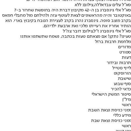
סא"ל עלים עבדאללה,צילום: ללא
סא"ל אלי גינסברג בן ה-42 מקיבוץ דברת היה בחופשת שחרור ב-7
באוקטובר והיה מהראשונים לצאת לעוטף עזה ולהילחם מול מחבלי חמאס
בקרב מוצב סופה. גינסברג נהרג בקרב לעצירת הטבח בקיבוץ בארי. הוא
הותיר אחריו את רעייתו מלכי ואת ארבעת ילדיהם.
סא"ל אלי גינסברג ז"ל,צילום: דובר צה"ל
טעינו? נתקן! אם מצאתם טעות בכתבה, נשמח שתשתפו אותנו
מלחמת חרבות ברזל
מדורים
ספורט
דעות
תרבות ובידור
לייף סטייל
הורוסקופ
שישבת
סוף שבוע
כדאי להכיר
סיפור המשק הישראלי
נדל"ן
ראשי
זמני כניסת וצאת השבת
מידע כללי
זמני כניסת וצאת שבת
ראשי