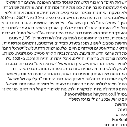
"ישראל היום" הוא גוף תקשורת שנוסד מתוך האמונה שהציבור הישראלי
ראוי לעיתונות טובה יותר, מאוזנת יותר ומדויקת יותר. עיתונות שמדברת
ולא צועקת. עיתונות אמינה, אובייקטיבית ועניינית. עיתונות אחרת וללא
תשלום. המהדורה המודפסת הראשונה פורסמה ב-30 ביולי 2007, וב-2010
הפך "ישראל היום" לעיתון הישראלי בעל שיעור החשיפה הגבוה ביותר בימי
חול. מו"ל העיתון היא ד"ר מרים אדלסון. העורך הראשי הוא עמר לחמנוביץ,
והעורך המייסד הוא עמוס רגב. אתרי האינטרנט של "ישראל היום" בעברית
ובאנגלית, כמו כן היישומונים (אפליקציות) לאנדרואיד ול-iOS, מציגים
חדשות מסביב לשעון, תוכן בלעדי, מבזקים ועדכונים, ניתוחים ופרשנויות,
וידיאו, פודקאסטים ושידורים חיים. פלטפורמות הדיגיטל של "ישראל היום"
כוללות ערוצי חדשות ודעות, תרבות ובידור, לייף סטייל, טכנולוגיה, ספורט,
כלכלה וצרכנות, בריאות, חיילים, אוכל, יהדות, תיירות ורכב. ב-2021 עלו
לאוויר האתר החדש והיישומון החדש של "ישראל היום" בעברית, במטרה
לספק לגולשים חוויה מהירה, עדכנית, בטוחה ונוחה. תכני המהדורה
המודפסת של העיתון זמינים גם באתר, במהדורה יומית מקוונת, ואפשר
לקבל אותם גם בניוזלטר. מועדון ההטבות הייחודי "הקליקה של ישראל
היום" מציע לגולשי האתר הנחות ומבצעים על מוצרים ושירותים. ישראל
היום פתוח להערות, לביקורת ולהצעות לשיפור מקהל הקוראים. פנו אלינו
במייל hayom@israelhayom.co.il.
יום שישי, 17.4.2026
ל' בניסן תשפ"ו
חדשות
דעות
ספורט
ForReal
תרבות ובידור