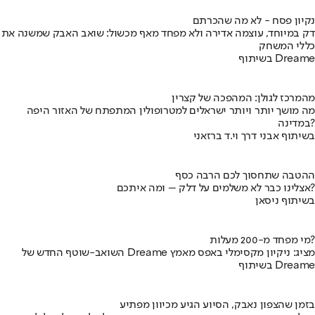
נקיון פסח - לא מה שהכרתם
דק במיוחד, עוצמה אדירה ולא מפחד מאף מכשול: שואב האבק שמשנה את
כללי המשחק
בשיתוף Dreame
מהמרכז לגולן: המהפכה של קצרין
מה מושך יותר ויותר ישראלים למטרופולין המתפתח של האזור היפה
במדינה?
בשיתוף אבני דרך וי.ד ברזאני
ההטבה שתחסוך לכם הרבה כסף
אצלינו כבר לא משלמים על דלק – ומה איתכם?
בשיתוף ניסאן
מי מפחד מ-200 מעלות?
השואב-שוטף החדש של Dreame מציג: ניקיון מקסימלי באפס מאמץ
בשיתוף Dreame
בזמן שהצפון נאבק, הסיוע הגיע מכיוון מפתיע