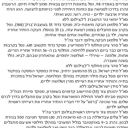
נעדרים באוגדה 98, נפל בתאונת דרכים צבאית סמוך לשדה תימן. הרשברג
נהרג בדרכו לפגישה עם כוחות היחידה לפני כניסתם לרצועה. הוא הניח
אחריו ארבעה ילדים - נויה, רועי, נטע ואיתי.
סא"ל יוחאי גור הרשברג ז"ל,צילום: ללא
סא"ל סלמאן חבקה מיאנוח-ג'ת, מפקד גדוד 53 בעוצבת 'ברק' (188), נפל
בקרב עם מחבלים בצפון רצועת עזה, בן 33 בנופלו. חבקה הותיר אחריו
אישה, ילד בן שנתיים, שלושה אחים ושתי אחיות.
סא"ל סלמאן חבקה,צילום: דובר צה"ל
סא"ל סהר ציון מחלוף ז"ל ממודיעין, מפקד גדוד תקשוב 481, נפל בקרבות
בדרום כבר ביום הראשון ללחימה. מחלוף בן ה-36 הותיר אחריו הורים,
אחות, אלמנה – שירלי – ושלושה יתומים, שהאחרון שבהם, לביא, נולד
בשנה שעברה.
סא"ל סהר ציון מחלוף ז"ל,צילום: ללא
סא"ל מידן ישראל, בן 35 מהמושב ירחיב, שירת כמפקד הספקה בפיקוד
הדרום ונפל בעת מילוי תפקידו במהלך המלחמה. ישראל גדל במזכרת
בתיה והותיר אחריו את רעייתו מורן ושלושה ילדים.
סא"ל מידן ישראל,צילום: ללא
סא"ל יהונתן צור (33) מהיישוב קדומים בשומרון, מפקד סיירת הנח"ל,
הוקפץ מביתו לאחר תחילת המאורעות ונפל בקרב עם מחבלים בדרך לכרם
שלום. צור שכונה "ברנש" על ידי חבריו הותיר אחריו את רעייתו ראשית
ושלוש ילדים.
סא"ל יהונתו צור ורעייתו ראשית,צילום: דובר צה"ל
סא"ל עלים עבדאללה בן ה-40 מיאנוח ג'ת, סגן מפקד חטיבה 300 בגזרת
לבנון, נהרג ב-9 באוקטובר בגליל המערבי במהלך חילופי אש עם מחבלים
שחדרו משטח לבנון. עבדאללה היה נשוי ואב לשלושה ילדים.