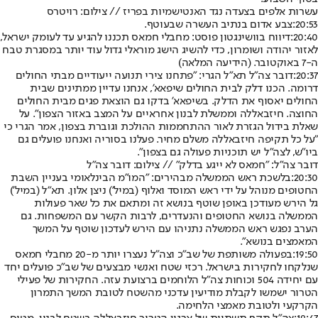
עשרות אלפים בצעדה נגד האנטישמיות בפריז // צילום: רויטרס
20:53:
צבע אדום בנתיב העשרה שבעוטף.
20:40:
דיווח בוושינגטון פוסט: מחבלי חמאס תכננו להגיע עד לעומק ישראל,
לאזור יהודה ושומרון, כדי להשיג הישג מוראלי גדול עוד יותר במסגרת טבח
ה-7 באוקטובר. (
הידיעה המלאה
)
20:37:
דובר צה"ל תא"ל הגרי: "פתחנו צירי תנועה ייעודיים מבתי החולים
דרומה. הכנו דלק לבית החולים שיפאא', אנחנו עדיין ממתינים שבית
החולים יאסוף את הדלק. בשיפאא' בדקו גם הוצאת פגים מבית החולים
החוצה. חיזבאללה וממשלת לבנון אחראיים על המצב באזור הצפון". על
שאלת בידול הגזרת לאור ההתחממות ההולכת וגוברת בצפון, אמר הגרי כי
"על כל תקיפה חיזבאללה משלם מחיר. פעלנו בסוריה ואנחנו פועלים גם
ביו"ש, לצה"ל יש תוכניות פעולה גם בצפון".
דובר צה"ל: "חמאס לא ייגע בדלק" // צילום: דובר צה"ל
20:30:
בלשכת ראש הממשלה מבהירים: "המו"מ הבינלאומי בעניין השבת
החטופים מנוהל על ידי ראש המוסד ואלוף (במיל') ניצן אלון. תא"ל (במיל')
גל הירש מעודכן באופן שוטף בנושא זה ומתאם את כל שאר פעולות
הממשלה בנושא החטופים והנעדרים, לרבות הקשר עם המשפחות. גם
הערב נפגש ראש הממשלה נתניהו עם הירש לעדכון שוטף על המשך
המאמצים בנושא".
19:50:
בפעולה משותפת של שב"כ וצה"ל נעצרו יותר מ-20 מחבלי חמאס
שנלקחו לחקירות בישראל. רכזי שטח ואנשי מבצעים של שב"כ פועלים יחד
עם יחידה 504 וכוחות צה"ל הלוחמים ברצועת עזה. החקירות של פעילי
הטרור ישמשו לקבלת מודיעין עדכני מהשטח לטובת המשך התמרון
הקרקעי ולטובת מאמצי הלחימה.