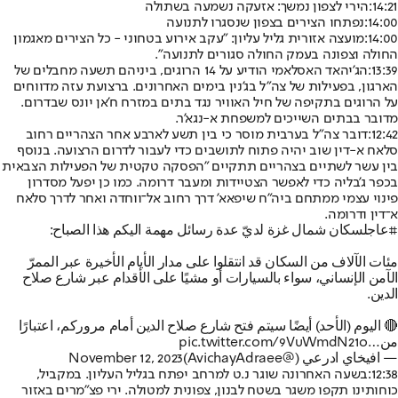
14:21:
הירי לצפון נמשך: אזעקה נשמעה בשתולה
14:00:
נפתחו הצירים בצפון שנסגרו לתנועה
14:00:
מועצה אזורית גליל עליון: "עקב אירוע בטחוני - כל הצירים מאגמון
החולה וצפונה בעמק החולה סגורים לתנועה".
13:39:
הג'יהאד האסלאמי הודיע על 14 הרוגים, ביניהם תשעה מחבלים של
הארגון, בפעילות של צה"ל בג'נין בימים האחרונים. ברצועת עזה מדווחים
על הרוגים בתקיפה של חיל האוויר נגד בתים במזרח ח'אן יונס שבדרום.
מדובר בבתים השייכים למשפחת א-נגא'ר.
12:42:
דובר צה"ל בערבית מוסר כי בין תשע לארבע אחר הצהריים רחוב
סלאח א-דין שוב יהיה פתוח לתושבים כדי לעבור לדרום הרצועה. בנוסף
בין עשר לשתיים בצהריים תתקיים "הפסקה טקטית של הפעילות הצבאית
בכפר ג'בליה כדי לאפשר הצטיידות ומעבר דרומה. כמו כן יפעל מסדרון
פינוי עצמי ממתחם ביה"ח שיפאא' דרך רחוב אל־ווחדה ואחר לדרך סלאח
א־דין ודרומה.
#عاجل
سكان شمال غزة لديّ عدة رسائل مهمة اليكم هذا الصباح:
مئات الآلاف من السكان قد انتقلوا على مدار الأيام الأخيرة عبر الممرّ
الآمن الإنساني، سواء بالسيارات أو مشيًا على الأقدام عبر شارع صلاح
الدين.
🔴 اليوم (الأحد) أيضًا سيتم فتح شارع صلاح الدين أمام مروركم، اعتبارًا
من…
pic.twitter.com/9VuWmdN21o
— افيخاي ادرعي (@AvichayAdraee)
November 12, 2023
12:38:
בשעה האחרונה שוגר נ.ט למרחב יפתח בגליל העליון. במקביל,
כוחותינו תקפו משגר בשטח לבנון, צפונית למטולה. ירי פצ"מרים באזור