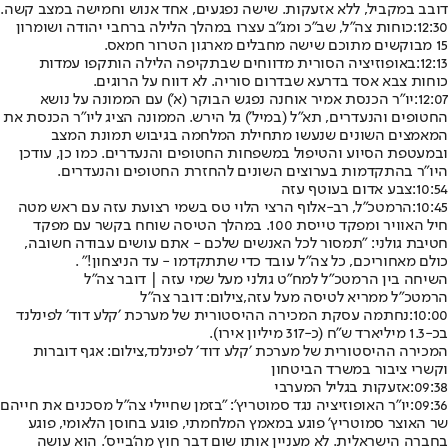
דובב במקביל, ללא אזעקות. שישה נפגעים, אחד אנוש וחמישה במצב קשה.
12:30:
כוחות צה"ל, שב"כ ומג"ב עצרו במהלך הלילה ברחבי יהודה ושומרון
15 מבוקשים מתוכם שישה מחבלים מארגון הטרור חמאס.
12:13:
באופוזיציה הסורית מדווחים שבתקיפה הלילה הותקפו עמדות
כוחות צבא אסד בדרעא שבדרום סוריה. לא דווח על הרוגים.
12:07:
יו"ר הכנסת אמיר אוחנה נפגש הבוקר (א') עם הממונה על נושא
החטופים והנעדרים, תא"ל (במיל') גל הירש. הממונה הציג ליו״ר הכנסת את
המאמצים השונים שנעשו מתחילת המלחמה בגיבוש תמונת המצב
ובמעטפת הסיוע והטיפול במשפחות החטופים והנעדרים. כמו כן, עודכן
היו״ר בהתקדמות בערוצים השונים להחזרת החטופים והנעדרים.
10:54:
צבע אדום בעוטף עזה
10:45:
הרמטכ״ל, רב-אלוף הרצי הלוי טס בשמי רצועת עזה עם ראש מטה
חיל האוויר ומפקד טייסת 100. במהלך הטיסה שוחח בקשר עם מפקד
חטיבת גולני: "תמסור לכל האנשים שלכם - אתם עושים עבודה חשובה,
כולם מאחוריכם, כל צה״ל עובד כדי שתתקדמו - עד הניצחון!״ .
השיחה בין הרמטכ"ל למח"ט גולני מעל שמי עזה | דובר צה"ל
הרמטכ"ל ממריא לטיסה מעל עזה,צילום: דובר צה"ל
10:00:
נחתמה עסקת המכירה ההיסטורית של מערכת ׳קלע דוד׳ לפינלנד
בכ-1.3 מיליארד ש"ח (כ-317 מיליון אירו).
המכירה ההיסטורית של מערכת ׳קלע דוד׳ לפינלנד,צילום: אגף דוברות
וקשרי ציבור במשרד הביטחון
09:38:
אזעקות בגליל המערבי
09:36:
יו"ר האופוזיציה נגד סמוטריץ': "בזמן שחיילי צה"ל מסכנים את חייהם
שר האוצר סמוטריץ' פוגע במאמץ המלחמתי, פוגע בחוסן הלאומי, פוגע
בחברה הישראלית. לא מעניין אותו שום דבר חוץ מה'בייס'. הוא עושה