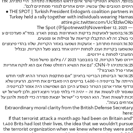
בנוסף, הנשיא הטורקי שיגר איום לראש הממשלה נתניהו: "היי נתניהו, אלו
הימים הטובים שלך עכשיו. ימים אחרים לגמרי ממתינים לכם".
● THE SPOT | Turkish President Erdogan's coalition partners in
Turkey held a rally together with individuals wearing Hamas
attire.
pic.twitter.com/UcTd2lwOKo
November 12, 2023
— The Spot (@Spotnewsth)
16:35:
בהמשך לאזעקות בדקות האחרונות בצפון הארץ. במד"א מעדכנים ע
כי בשלב זה לא התקבלו קריאות על נפילות או נפגעים.
16:30:
הטווח מתרחב - אזעקות נשמעו באזור הקריות, שלוו בהדי פיצוצים
שנשמעו בקריות ועכו. לפחות יירוט אחד בוצע מעל הקריות, ובגליל
המערבי לפחות 4 יירוטים.
יירוט מעל הקריות, 12 בנובמבר 2023 // צילום: מישל מכול
16:23:
נתניהו ל-CNN: "גם את הנשיא רוזוולט שאלו אם הוא לוקח אחריות
אחרי פרל הארבור?"
16:25:
שר הביטחון הבריטי בראיון: "אם מתקפת הטרור ההיא לפני חודש
הייתה על בריטניה ו-1,400 בריטים היו מאבדים את חייהם, הרעיון שלא
נרדוף אחרי ארגון הטרור כשנדע היכן הם ושמישהו היה אומר לבריטניה
שאסור לנו לעשות את זה - יהיה די בלתי סביר ויוצא דופן, ולכן לישראל יש
זכות לעשות זאת". הוא הוסיף כי "ישראל יוצאת מגדרה כדי לנסות ולהגן על
אזרחים בעזה".
Extraordinary moral clarity from the British Defense Secretary
here:
"If that terrorist attack a month ago had been on Britain and
1,400 Brits had lost their lives, the idea that we wouldn't pursue
the terrorist organization when we knew where they were and