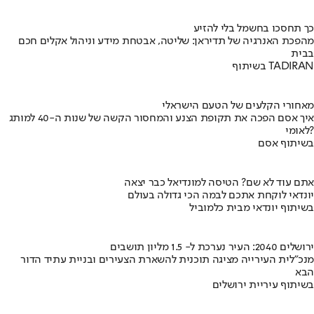
כך תחסכו בחשמל בלי להזיע
מהפכת האנרגיה של תדיראן: שליטה, אבטחת מידע וניהול אקלים חכם
בבית
בשיתוף TADIRAN
מאחורי הקלעים של הטעם הישראלי
איך אסם הפכה את תקופת הצנע והמחסור הקשה של שנות ה-40 למותג
לאומי?
בשיתוף אסם
אתם עוד לא שם? הטיסה למונדיאל כבר יצאה
יונדאי לוקחת אתכם לבמה הכי גדולה בעולם
בשיתוף יונדאי מבית כלמוביל
ירושלים 2040: העיר נערכת ל- 1.5 מליון תושבים
מנכ"לית העירייה מציגה תוכנית להשארת הצעירים ובניית עתיד הדור
הבא
בשיתוף עיריית ירושלים