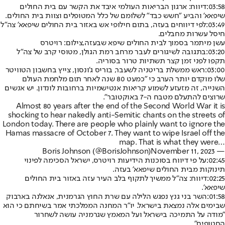
03:58:
דיווח: ארגון הבריאות העולמי איבד את הקשר עם בית החולים
שיפאא' והביע "חשש כבד" לשלומם של כלל המטופלים וצוות בית החולים.
03:49:
לפי דיווחים בעזה, בתום חילופי אש באזור בית החולים שיפאא' צה"ל
חיסל עשרות מחבלים.
עשן מיתמר בסמוך לבית החולים שיפא שבעזה,צילום: רויטרס
03:20:
בתגובה לשיגורים לעבר מרחב רמת הגולן, מטוסי קרב של צה"ל
תקפו לפני זמן קצר תשתיות טרור בסוריה.
03:00:
ראש ממשלת בריטניה לשעבר, בוריס ג'ונסון, צייץ בחשבון הטוויטר
שלו מוקדם יותר הערב כי "כמעט 80 שנה לאחר תום מלחמת העולם
השנייה, זה מזעזע לשמוע קריאות אנטישמיות ברחובות לונדון. יש אנשים
שרוצים להתעלם מטבח ה-7 באוקטובר".
Almost 80 years after the end of the Second World War it is
shocking to hear nakedly anti-Semitic chants on the streets of
London today. There are people who plainly want to ignore the
Hamas massacre of October 7. They want to wipe Israel off the
map. That is what they were…
November 11, 2023
— Boris Johnson (@BorisJohnson)
02:45:
על פי דיווח בסוכנות הידיעות רויטרס, ישראל הסכימה לפינוי
תינוקות מבית החולים שיפאא' בעזה.
02:25:
דיווח: צה"ל ממשיך לתקוף בלב העיר עזה באזור בית החולים
שיפאא'.
01:58:
השר בני גנץ נפגש הלילה עם שרת החוץ הגרמנית, אנאלנה בארבוק
שבימים אלה נמצאת בישראל. יו"ר המחנה הממלכתי אמר בשיחתם כי הוא
"מודה על התמיכה בישראל ועל המאמץ שגרמניה עושה לשחרור
החטופים".