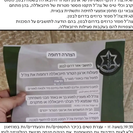
19:47:
צה"ל תקף תשתיות של ארגון הטרור חיזבאללה בשטח לבנון. מטוס
קרב וכלי טיס של צה"ל תקפו מספר מטרות של חיזבאללה, בהן מתחם
צבאי ובו מחסן אמצעי לחימה ותשתית צבאית.
19:43:
צה"ל מפזר כרוזים בדרום לבנון.
צה"ל מפזר כרוזים בדרום לבנון, בהם הודעה לתושבים על הסכנות
הצפויות להם בעקבות פעילות חיזבאללה,
19:33:
בשעה זו - עצרת נשים בכיכר החטופים/ות והנעדרים/ות במוזיאון
ת"א לאות הזדהות עם המשפחות. את הטקס מנחה מגישת הטלוויזיה לוסי