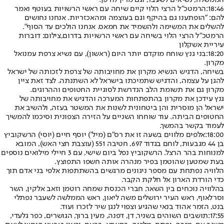
הממשלה, נשיאים לשעבר, וגם מרין לה פן.
18:46:
הרמטכ"ל הרצי הלוי קיים שיחה עם ראשי הרשויות בעוטף ואמר
להם: "הופתענו גם בהיקף וגם בעוצמה ומהאכזריות. אנחנו נחושים
להשלים את המשימה ולהשמיד את חמאס. אנחנו הולכים עד הסוף".
הרמטכ"ל הרצי הלוי בשיחה עם ראשי הרשויות בדרום,צילום: דוברות
עיריית אשקלון
18:20:
בני גנץ שוחח מוקדם יותר היום (ראשון), עם נשיא צרפת עמנואל
מקרון.
בשיחה, הדגיש הנשיא מקרון את מחויבותה של צרפת לזכותה של ישראל
להגן על עצמה, והדגיש שתמיכתו בישראל לא השתנתה. לצד זאת ציין
מקרון גם את תשומת הלב הנדרשת לסוגיית החטופים וההרוגים.
גנץ עידכן את מקרון בהתפתחות המערכה והדגיש את מחויבותה של
ישראל הן מוסרית והן ביטחונית לשנות את המשטר בעזה, ולהשיב את
החטופים הביתה. עוד שוחחו השניים על הזירה הצפונית וסיכמו להמשיך
לעמוד בקשר בהמשך.
18:00:
אלפים מלווים בשעה זו את רס״ם (מיל׳) יוסף חיים (יוסי) הרשקוביץ
בן 44 מגבעות, לוחם בגדוד 697, חטיבה 551 (עוצבת חצי האש), המובא
למנוחות בהר הרצל. הרשקוביץ נפל ביום שישי, עם 3 חיילי מילואים נוספים
בעת שמטען שהוטמן בפיר מנהרה אותה חשפו התפוצץ.
הלוויה נפתחת עם מספר ניגונים מרגשים בהשתתפות אלפי בני אדם תוך
כדי הורדת הארון אל חלקת הקבר.
בהלוויה נוכחים בין השאר, חברי הכנסת שמחה רוטמן וזאב אלקין, השר
וסרלאוף, ראש העיר ירושלים משה ליאון, ראש הממלשה לשעבר נפתלי
בנט, הזמר אהוד בנאי שהגיע וצפוי לנגן שיר לזכרו ועוד.
17:55:
תושבים השוהים בשניר, דן, דפנה, מעין ברוך, הגושרים, כפר גלעדי,