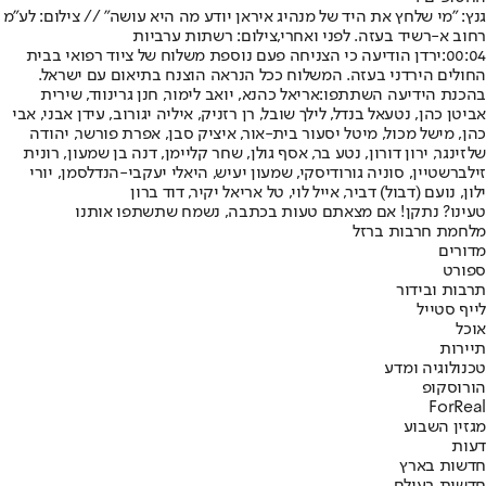
גנץ: "מי שלחץ את היד של מנהיג איראן יודע מה היא עושה" // צילום: לע"מ
רחוב א-רשיד בעזה. לפני ואחרי,צילום: רשתות ערביות
00:04:
ירדן הודיעה כי הצניחה פעם נוספת משלוח של ציוד רפואי בבית
החולים הירדני בעזה. המשלוח ככל הנראה הוצנח בתיאום עם ישראל.
בהכנת הידיעה השתתפו:
אריאל כהנא, יואב לימור, חנן גרינווד, שירית
אביטן כהן, נטעאל בנדל, לילך שובל, רן רזניק, איליה יגורוב, עידן אבני, אבי
כהן, מישל מכול, מיטל יסעור בית-אור, איציק סבן, אפרת פורשר, יהודה
שלזינגר, ירון דורון, נטע בר, אסף גולן, שחר קליימן, דנה בן שמעון, רונית
זילברשטיין, סוניה גורודיסקי, שמעון יעיש, היאלי יעקבי-הנדלסמן, יורי
ילון, נועם (דבול) דביר, אייל לוי, טל אריאל יקיר, דוד ברון
טעינו? נתקן! אם מצאתם טעות בכתבה, נשמח שתשתפו אותנו
מלחמת חרבות ברזל
מדורים
ספורט
תרבות ובידור
לייף סטייל
אוכל
תיירות
טכנולוגיה ומדע
הורוסקופ
ForReal
מגזין השבוע
דעות
חדשות בארץ