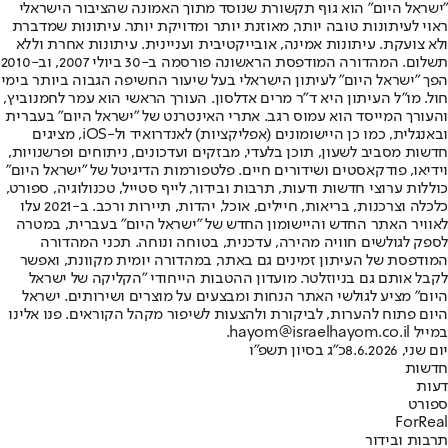
"ישראל היום" הוא גוף תקשורת שנוסד מתוך האמונה שהציבור הישראלי
ראוי לעיתונות טובה יותר, מאוזנת יותר ומדויקת יותר. עיתונות שמדברת
ולא צועקת. עיתונות אמינה, אובייקטיבית ועניינית. עיתונות אחרת וללא
תשלום. המהדורה המודפסת הראשונה פורסמה ב-30 ביולי 2007, וב-2010
הפך "ישראל היום" לעיתון הישראלי בעל שיעור החשיפה הגבוה ביותר בימי
חול. מו"ל העיתון היא ד"ר מרים אדלסון. העורך הראשי הוא עמר לחמנוביץ,
והעורך המייסד הוא עמוס רגב. אתרי האינטרנט של "ישראל היום" בעברית
ובאנגלית, כמו כן היישומונים (אפליקציות) לאנדרואיד ול-iOS, מציגים
חדשות מסביב לשעון, תוכן בלעדי, מבזקים ועדכונים, ניתוחים ופרשנויות,
וידיאו, פודקאסטים ושידורים חיים. פלטפורמות הדיגיטל של "ישראל היום"
כוללות ערוצי חדשות ודעות, תרבות ובידור, לייף סטייל, טכנולוגיה, ספורט,
כלכלה וצרכנות, בריאות, חיילים, אוכל, יהדות, תיירות ורכב. ב-2021 עלו
לאוויר האתר החדש והיישומון החדש של "ישראל היום" בעברית, במטרה
לספק לגולשים חוויה מהירה, עדכנית, בטוחה ונוחה. תכני המהדורה
המודפסת של העיתון זמינים גם באתר, במהדורה יומית מקוונת, ואפשר
לקבל אותם גם בניוזלטר. מועדון ההטבות הייחודי "הקליקה של ישראל
היום" מציע לגולשי האתר הנחות ומבצעים על מוצרים ושירותים. ישראל
היום פתוח להערות, לביקורת ולהצעות לשיפור מקהל הקוראים. פנו אלינו
במייל hayom@israelhayom.co.il.
יום שני, 8.6.2026
כ"ג בסיון תשפ"ו
חדשות
דעות
ספורט
ForReal
תרבות ובידור