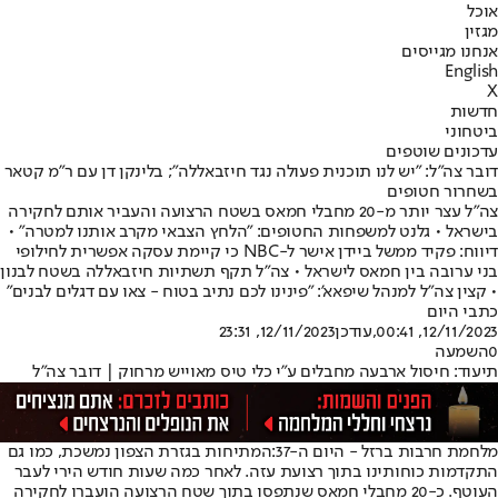
אוכל
מגזין
אנחנו מגייסים
English
X
חדשות
ביטחוני
עדכונים שוטפים
דובר צה"ל: "יש לנו תוכנית פעולה נגד חיזבאללה"; בלינקן דן עם ר"מ קטאר
בשחרור חטופים
צה"ל עצר יותר מ-20 מחבלי חמאס בשטח הרצועה והעביר אותם לחקירה
בישראל • גלנט למשפחות החטופים: "הלחץ הצבאי מקרב אותנו למטרה" •
דיווח: פקיד ממשל ביידן אישר ל-NBC כי קיימת עסקה אפשרית לחילופי
בני ערובה בין חמאס לישראל • צה"ל תקף תשתיות חיזבאללה בשטח לבנון
• קצין צה"ל למנהל שיפאא': "פינינו לכם נתיב בטוח - צאו עם דגלים לבנים"
כתבי היום
12/11/2023, 00:41
,עודכן
12/11/2023, 23:31
0
השמעה
תיעוד: חיסול ארבעה מחבלים ע"י כלי טיס מאוייש מרחוק | דובר צה"ל
מלחמת חרבות ברזל - היום ה-37:
המתיחות בגזרת הצפון נמשכת, כמו גם
התקדמות כוחותינו בתוך רצועת עזה. לאחר כמה שעות חודש הירי לעבר
העוטף. כ-20 מחבלי חמאס שנתפסו בתוך שטח הרצועה הועברו לחקירה