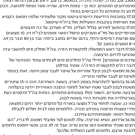
משגב עם, מנרה, יפתח, מלכיה, בסאסא, ברעם, יראון וצבעון הורשו לצאת
מהמרחבים המוגנים. כמו כן - צומת חירם, שהיה סגור נפתח לתנועה, ונכון
לרגע זה פתוחים כל הכבישים באזור
17:12:
בסוכנות הידיעות רויטרס ציטטו מקור פלשתיני שלפיו חמאס הקפיא
את השיחות בעקבות הפעילות מול ביה"ח שיפאא'.
17:01:
בהמשך לאירוע בגליל העליון. מד"א מעדכן: עד כה חובשים
ופרמדיקים של מד"א מעניקים טיפול רפואי ומפנים לבי"ח זיו, 10 פצועים
עם פגיעות רסיסים והדף, בהם: שניים במצב בינוני, גבר בן 80 וגבר בן 49,
ו-8 נפגעים במצב קל.
17:00:
דובר ראש הממשלה לתקשורת הזרה. צה"ל מחלק מים לתושבי עזה
שהגיעו לדרום הרצועה.
עדכונים שוטפים| חיילי צה"ל מחלקים מים לעזתים עמוד הטוויטר של
דובר רה"מ לתקשורת הזרה// אופיר גנדלמן
16:56:
חמאס-לבנון קיבל אחריות על שיגור לעבר צפון חיפה. זאת בנוסף
לשיגורים לעבר שלומי ונהריה.
16:45:
בהמשך להתרעות בצפון הארץ, בשעה האחרונה זוהו כ-15 שיגורים
משטח לבנון לעבר שטח ישראל. לוחמי ההגנה האווירית יירטו בהצלחה
ארבעה שיגורים, השאר נפלו בשטחים פתוחים. כוחות צה"ל תוקפים כעת
בארטילריה את מקורות הירי בשטח לבנון.
כמו כן, שבעה לוחמי צה"ל נפצעו באורח קל מוקדם יותר היום כתוצאה
מירי פצצות מרגמה במרחב מנרה. הלוחמים פונו לבית חולים לקבלת
טיפול רפואי. משפחותיהם עודכנו.
16:36:
ארדואן, נשיא טורקיה, עלה לנאום לצד מחבלי חמאס. לדבריו, "הם
רוצים שנגיד שחמאס הוא ארגון טרור, אבל זה לא נכון, אנשי חמאס נלחמים
להגנת ארצם, נלחמים למען המולדת שלהם".