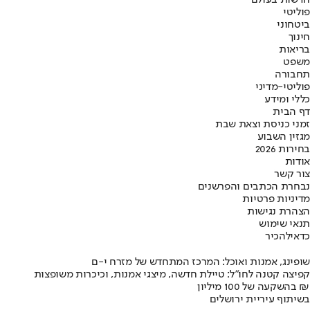
חדשות בעולם
פוליטי
ביטחוני
חינוך
בריאות
משפט
תחבורה
פוליטי-מדיני
כללי ומידע
דף הבית
זמני כניסת וצאת שבת
מגזין השבוע
בחירות 2026
אודות
צור קשר
נבחרת הכתבים והפרשנים
מדיניות פרטיות
הצהרת נגישות
תנאי שימוש
כדאי
להכיר
שופינג, אמנות ואוכל: המרכז המתחדש של מזרח י-ם
קפיצה קטנה לחו"ל: טיילת חדשה, מיצגי אמנות, וכיכרות משופצות
בהשקעה של 100 מיליון ₪
בשיתוף עיריית ירושלים