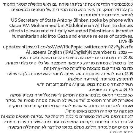
23:00:
מזכיר המדינה אנתוני בלינקן שוחח עם ראש ממשלת קטאר מחמוד
בין עבדולרחמאן, ודן עימו בהשבתם המיידית של חטופים ובמאמצים
לאפשר מסדרונות הומניטריים.
US Secretary of State Antony Blinken spoke by phone with
Qatar PM Mohammed bin Abdulrahman Al Thani to discuss
efforts to evacuate critically wounded Palestinians, increase
humanitarian aid into Gaza and ensure release of captives.
🔴 LIVE
updates:
https://t.co/s5WzWfB0Pp
pic.twitter.com/iZ9PgN9rFx
November 12, 2023
— Al Jazeera English (@AJEnglish)
22:54:
דיווחים ערביים - ארבעה פיצוצים עזים נשמעו באזור העיר
אל-בוכמאל שבמזרח סוריה, כתוצאה מהפצצה של כלי טיס בלתי מזוהה.
מדובר באזור שבו נמצאות מיליציות פרו-איראניות.
22:15:
חשד להצתה מכוונות בגוש עציון: לוחמי האש איתרו בלון גז שיועד
להתפוצץ בשריפה. (
הידיעה המלאה)
חשד להצתה מכוונת בגוש עציון// צילום: דוברות יו"ש
21:50:
אזעקות בכיסופים.
21:43:
בכיר חמאס בלבנון אוסמה חמדאן לרשת אלג'זירה בעניין עסקה
אפשרית לשחרור חטופים: "עד עכשיו לא הושגה נוסחה סופית על עסקה
שעונה למטרות הרצויות. אי אפשר להגיד אם אנחנו קרובים או רחוקים
מעסקה עד שיהיה הסכם באופן סופי".
21:47:
גורמים בישראל מאשרים כי כמה חלופות של עסקות חטופים נמצאות
על סדר היום ונידונות בקבינט המצומצם. עוד ביום שישי ההערכה הייתה
כי הסיכויים לעסקה גדלים, ואולם בסופו של דבר לא התחוללה הבקעה
בסוף השבוע.