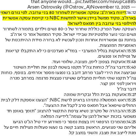
that anyone would…
pic.twitter.com/nsvupC6BBS
November 12, 2023
— Arsen Ostrovsky (@Ostrov_A)
16:12:
דיווח בארה"ב: עסקה אפשרית לשחרור 80 בני ערובה. לפי גורם רשמי
בארה"ב, פקיד ממשל ביידן אישר לחדשות NBC כי קיימת עסקה אפשרית
לחילופי בני ערובה בין חמאס לישראל.
העסקה שעל הפרק כוללת שחרור של כ-80 נשים וילדים בתמורה לשחרור
נשים ובני נוער פלסטיניות שבידי ישראל. פקיד הממשל אמר כי ארה"ב
בוחנת גם אפשרויות אחרות ונכון לעכשיו לא ברורה מידת ההיתכנות של
האופציות המוצעות.
15:55:
האזעקות בגליל המערבי - במד"א מעדכנים כי לא התקבלו קריאות
על נפילות או נפגעים.
15:48:
אזעקות בצפון: לימן, מצובה, שלומי ועוד.
15:40:
דובר צה"ל: כוחות צה"ל תקפו בשטח לבנון את חוליית השיגור
שביצעה את הירי לעבר מרחב דובב בו נפגעו מספר אזרחים. בנוסף, כוחות
צה"ל תקפו שתי חוליית מחבלים ששיגרו פצצות מרגמה במרחב מנרה
ויראון לפני זמן קצר.
דובר צה"ל
15:27:
אזעקות בבית הלל ובקרית שמונה
15:25:
ראש הממשלה נתניהו בראיון לרשת NBC: "הצענו אספקת דלק לבית
החולים שיפאא' אבל חמאס סרב לקבל את ההצעה".
15:25:
ההבהרה של מקרון: נשיא צרפת התקשר להרצוג: "תומך באופן חד
משמעי בזכות ישראל להגן על עצמה".
לידיעה המלאה
14:25:
מהמרכז הרפואי זיו בצפת נמסר כי מאירוע ירי טיל הנ"ט הגיעו
אליהם שני פצועים, הראשון במצב קשה בו נעשו פעולות מצילות חיים על
מנת לייצב את מצבו, והשני במצב קל.