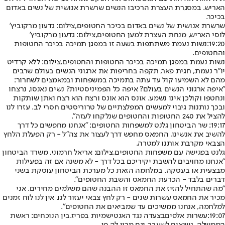
האריש. במסגרת העצרת הרכיבו הנשים שרשרת אנושית של נשים באדום
בכיכר.
שרשרת אנושית של נשים באדום בכיכר החטופים,צילום: גדעון מרקוביץ'
לוסי האריש, מנחת העצרת למען החטופים,צילום: גדעון מרקוביץ'
19:20:
נשות נעמת משתתפות בשעה זו במפגן תמיכה בכיכר החטופות
והחטופים.
נשות נעמת במפגן תמיכה בכיכר החטופות והחטופים,צילום: ללא קרדיט
יו"ר נעמת, חגית פאר, תקפה בחריפות את ארגוני הנשים בעולם שרבים
מהם לא השמיעו קול עד עתה בתמיכה במשפחות ובמאמצים לשחרור:
"איפה ארגוני הנשים בעולם? איפה כל הפמיניסטיות? נשים נאנסו, נרצחו
ונחטפו וקולכן אינו נשמע. אונס הוא אונס ורצח הוא רצח ואתן שותקות
ובכך נותנות גיבוי למעשים המפלצתיים של טרוריסטים חסרי לב. עזרו לנו
להציל את 240 החטופות והחטופים שנלקחו לעזה".
19:17
: שר הביטחון גלנט למשפחות החטופים: "אנחנו מחפשים כל דרך
להשיב את אנשינו, החמאס מחפש דרך לעצור את צה"ל - רק הפעלת הלחץ
הצבאי מקרבת אותנו למטרה.
גלנט בפגישה עם משפחות החטופים,צילום: אריאל חרמוני, משרד הביטחון
"אנחנו מחויבים להשבת יקיריכם בכל דרך - לא משנה אם זה בפעילות
מבצעית או בעסקה. במלחמה הזאת כל מערכת הביטחון עוסקת בשני
דברים בלבד - הכרעת החמאס והשבת החטופים״.
"מה שהתחיל להזיז את החמאס זו ההבנה שהם משלמים מחירים. אני
מכיר את החמאס עשרות שנים - רק לחץ צבאי יעזור לנו. אין לנו לוח זמנים
למלחמה, אנחנו ממשיכים עד שמביאים את החטופים".
19:07
:
עשרות אלפים
בצעדה נגד האנטישמיות בפריז
.
בין הנוכחים: ראשת