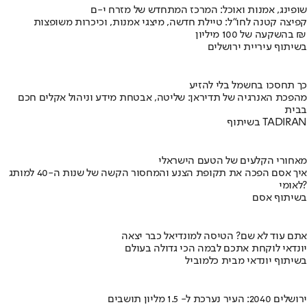
שופינג, אמנות ואוכל: המרכז המתחדש של מזרח י-ם
קפיצה קטנה לחו"ל: טיילת חדשה, מיצגי אמנות, וכיכרות משופצות
בהשקעה של 100 מיליון ₪
בשיתוף עיריית ירושלים
כך תחסכו בחשמל בלי להזיע
מהפכת האנרגיה של תדיראן: שליטה, אבטחת מידע וניהול אקלים חכם
בבית
בשיתוף TADIRAN
מאחורי הקלעים של הטעם הישראלי
איך אסם הפכה את תקופת הצנע והמחסור הקשה של שנות ה-40 למותג
לאומי?
בשיתוף אסם
אתם עוד לא שם? הטיסה למונדיאל כבר יצאה
יונדאי לוקחת אתכם לבמה הכי גדולה בעולם
בשיתוף יונדאי מבית כלמוביל
ירושלים 2040: העיר נערכת ל- 1.5 מליון תושבים