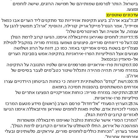
בישראל. הותר לפרסום שמותיהם של חמישה הרוגים, שישה לוחמים
נפצעו.
עדכונים שוטפים:
1:27:
"צבא ארה"ב ביצע תקיפות אוויריות נגד מתקנים ליד הערים אבו כמאל
ומיידין", אמר הגנרל מייקל אריק קורילה, והוסיף: "ארה"ב תמשיך להגן על
עצמה, על אנשיה ועל האינטרסים שלה"
1:15:
דיווח: לוחמים שאיראן וחיזבאללה אימנו, הגיעו קרוב לרמת הגולן
1:02:
על פי דיווחים סוריים, פיצוצים נשמעו במזרח סוריה במקביל לנפילת
פצמ"רים בשטח בסיס אמריקני באזור. כמו כן, דווח על הרוג ושלושה
פצועים אצל המיליציות הפרו-איראניות בתקיפה אמש בסביבת הערים
אל-מיאדין ובוכמאל.
1:00:
מקורות פרו-איראניים מפרסמים איום שלפיו התגובה על התקיפה
במזרח סוריה תהיה מהירה ותכלול שיגור כטב"מים לעבר בסיסים של
ארה"ב.
00:15:
רשת "קודס" הפלשתינית דיווחה כי כוחות הביטחון הירדניים עצרו
אזרחים המשתתפים בהפגנות תמיכה בחמאס.
23:57:
התקיפה במזרח סוריה: כוחות אמריקניים הפציצו אתרים של
מיליציות פרו-איראניות.
23:14:
הערוץ הסעודי "אל־חדת'" פרסם הערב (ראשון) מידע מטעם המרכז
הסורי לזכויות אדם, שלפיו מאות לוחמים שאיראן וחיזבאללה אימנו הגיעו
לאזורים קרובים לרמת הגולן.
"המרכז הסורי אישר ש'כוחות נוח'בה' שאימנו חיזבאללה ומשמרות
המהפכה של איראן, החלו להשתלט על אזורים הקרובים לרמת הגולן",
נאמר בערוץ. "הכוחות כוללים לוחמים סורים, עיראקים, פלשתינים ובעלי
אזרחויות אחרות".