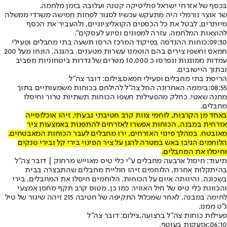
בכסף של אזרחי ישראל פוליטיקה קטנה ועלובה בזמן מלחמה.
שר אוצר נורמלי היה מתעקש עכשיו לסגור לפחות חמישה משרדי ממשלה
מיותרים, לבטל את כל הכספים הקואליציוניים, ולהעביר את הכסף
להוצאות המלחמה, עזרה למפונים וסיוע לעסקים".
09:30:
כוחות ההנדסה בפיקוד המרכז הרסו תשעה בתי מחבלים ופעילי
חמאס וחשפו צירים בהם הוטמנו עשרות מטענים. בהגנה, הונחו מעל 200
עמדות ממוגנות ונפרסו כ 10,000 מטרים של גדרות ביטחוניות מסביב
ובתוך היישובים.
הריסת בתי מחבלים ופעילי חמאס,צילום: דובר צה"ל
08:55:
ביממה האחרונה החל צה"ל להילחם בכוחות משמעותיים בתוך
מחנה שאטי. כחלק מהפעילות חשפו הכוחות תשתיות טרור וחיסלו
מחבלים.
באחד מן הקרבות, לוחמי צוות קרב חטיבתי גבעתי, זיהו אוכלוסייה
אזרחית במבנה, הכוחות אפשרו לאזרחים להתפנות באמצעות ציר
מאובטח. במהלך פינוי האזרחים, ירו מחבלים לעבר הכוחות המאבטחים.
הלוחמים הגיבו באש במטרה להגן על ציר הפינוי בירי קל ובירי טנקים
וחיסלו את המחבלים.
תיעוד: חיסול ארבעה מחבלים ע"י כלי טיס מאוייש מרחוק | דובר צה"ל
בהיתקלות אחרת, הלוחמים זיהו חוליית מחבלים שהתבצרה בבית
בשכונה, והיוותה איום על הכוחות. הלוחמים חיסלו את המחבלים, בירי
והכוונת כלי טיס של חיל האוויר. כמו כן, מטוס קרב תקף מחסן אמצעי
לחימה במבנה, לאחר שמכלול התקיפה של חטיבה 215 זיהה שיגור של טיל
נ"ט ממנו.
פעילות כוחות צה"ל ברצועה,צילום: דובר צה"ל
06:10:
אזעקות בעוטף.