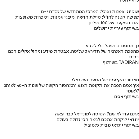
כדאי
להכיר
שופינג, אמנות ואוכל: המרכז המתחדש של מזרח י-ם
קפיצה קטנה לחו"ל: טיילת חדשה, מיצגי אמנות, וכיכרות משופצות
בהשקעה של 100 מיליון ₪
בשיתוף עיריית ירושלים
כך תחסכו בחשמל בלי להזיע
מהפכת האנרגיה של תדיראן: שליטה, אבטחת מידע וניהול אקלים חכם
בבית
בשיתוף TADIRAN
מאחורי הקלעים של הטעם הישראלי
איך אסם הפכה את תקופת הצנע והמחסור הקשה של שנות ה-40 למותג
לאומי?
בשיתוף אסם
אתם עוד לא שם? הטיסה למונדיאל כבר יצאה
יונדאי לוקחת אתכם לבמה הכי גדולה בעולם
בשיתוף יונדאי מבית כלמוביל