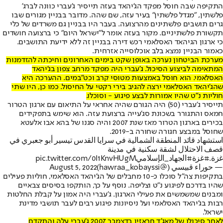
התקיפה שבה חוסל מפקד הג'יהאד בעזה תייסיר ג'עברי כוונה לברג'
פלשתין, "מגדל פלשתין" בעיר עזה, שם שהה. מדובר בבניין מגורים שבו
גרים תושבים פלשתינים מהרצועה. בעבר היו בבניין גם משרדים של כלי
תקשורת פלשתיניים. מקור בעזה אומר ל"ישראל היום" כי ברצועה חושדים
כי ארגון הגיהאד האסלאמי רכש דירה בבניין זה ללא ידיעת התושבים.
כאמור הבניין נמצא בלב אוכלוסייה אזרחית.
מערכת הביטחון נערכה באופן שקט בימים האחרונים וחיכתה להזדמנות
המתאימה לביצוע הסיכול. ג’עברי היה מפקד מרחב צפון בג'יהאד
האסלאמי. הוא חוסל באמצעות מטוסי קרב וכט"במים. ההערכה היא
שהג'יהאד האסלאמי ירצה להגיב בירי רקטי על החיסול. כמו כן, היו שתי
חוליות נ"ט שהיו אמורות לבצע פיגוע - וסוכלו.
תייסיר ג’עברי (50) היה הגורם שהיה אחראי על התיאום עם ארגון הטרור
חמאס והתגורר בשכונת סג'עייה ברצועת עזה. הוא שימש בתפקידים
בכירים בארגון הטרור מאז שנת 2007 והיה סגנו של בהא אבו אלעטא
שחוסל במבצע חגורה שחורה ב-2019.
استشهاد قائد المنطقة الشمالية في سرايا القدس تيسير أبو جعبري في
قصف الاحتلال لشقة سكنية في مدينة
غزة.
#غزة
#الجهاد_الإسلامي
pic.twitter.com/0I1KnvHUgM
— حوراء قبيسي (@hawraa_kobayssi)
August 5, 2022
בתקיפות צה"ל סוכלו כ-10 מחבלים של הג'יהאד האסלאמי, חוליות פעילים
שהיו בדרכם לפיגוע נ"ט וצליפה. נוסף על כך, הותקפו בסיסים צבאיים
ומבנים שמשמשים את פעילי הארגון. ג'עברי היה אמון על קבלת החלטות
רבות בג'יהאד האסלאמי ועל ניסיונות פיגוע רבים לעבר תושבי מדינת
ישראל.
לאחר סיכולו של מאג'ד חראזין בדצמבר 2007 ג'עברי עלה והתקדם