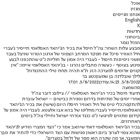
אוכל
מגזין
אנחנו מגייסים
English
X
חדשות
ביטחוני
המזל נגמר
מבצע עלות השחר: צה"ל חיסל את בכיר הג'יהאד האסלאמי תייסיר ג'עברי
חיל האוויר סיכל את מפקד המרחב הצפוני של ארגון הטרור שניצל בעבר
משני ניסיונות חיסול • ג'עברי היה אמון על חוליות נ"ט שהתכוונו לבצע
פיגוע בעוטף • כעשרה מחבלים נהרגו • בג'יהאד האסלאמי איימו: "אין
קווים אדומים למערכה הזו, ת"א תהיה תחת טילי ההתנגדות"
לילך שובל
דנה בן שמעון
נטע בר
5/8/2022, 14:23
,עודכן
5/8/2022, 17:01
0
השמעה
תיעוד חיסול בכיר הג׳יהאד האסלאמי // צילום: דובר צה"ל
אחרי ימים של מתיחות בדרום וסגירת כבישים – ישראל עוברת
להתקפה:
כלי טיס של חיל האוויר חיסלו היום (שישי) את בכיר הג'יהאד
האסלאמי,
תייסיר ג'עברי,
מחליפו של בהא אבו אלעטא. ג'עברי היה אמון על
קידום מתווים לפיגועי נ"ט כנגד אזרחי ישראל וחיילי צה"ל בימים
האחרונים.
בכיר הג'יהאד האסלאמי דאוד שיהאב אמר כי "הצד המצרי הודיע לג'יהאד
שהוא צפוי לערוך ביום ראשון פגישות עם הצד הישראלי כדי להתיר את סבך
המשבר, אך מה שקרה הוא מסר של זלזול במצרים".