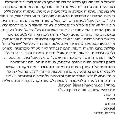
"ישראל היום" הוא גוף תקשורת שנוסד מתוך האמונה שהציבור הישראלי
ראוי לעיתונות טובה יותר, מאוזנת יותר ומדויקת יותר. עיתונות שמדברת
ולא צועקת. עיתונות אמינה, אובייקטיבית ועניינית. עיתונות אחרת וללא
תשלום. המהדורה המודפסת הראשונה פורסמה ב-30 ביולי 2007, וב-2010
הפך "ישראל היום" לעיתון הישראלי בעל שיעור החשיפה הגבוה ביותר בימי
חול. מו"ל העיתון היא ד"ר מרים אדלסון. העורך הראשי הוא עמר לחמנוביץ,
והעורך המייסד הוא עמוס רגב. אתרי האינטרנט של "ישראל היום" בעברית
ובאנגלית, כמו כן היישומונים (אפליקציות) לאנדרואיד ול-iOS, מציגים
חדשות מסביב לשעון, תוכן בלעדי, מבזקים ועדכונים, ניתוחים ופרשנויות,
וידיאו, פודקאסטים ושידורים חיים. פלטפורמות הדיגיטל של "ישראל היום"
כוללות ערוצי חדשות ודעות, תרבות ובידור, לייף סטייל, טכנולוגיה, ספורט,
כלכלה וצרכנות, בריאות, חיילים, אוכל, יהדות, תיירות ורכב. ב-2021 עלו
לאוויר האתר החדש והיישומון החדש של "ישראל היום" בעברית, במטרה
לספק לגולשים חוויה מהירה, עדכנית, בטוחה ונוחה. תכני המהדורה
המודפסת של העיתון זמינים גם באתר, במהדורה יומית מקוונת, ואפשר
לקבל אותם גם בניוזלטר. מועדון ההטבות הייחודי "הקליקה של ישראל
היום" מציע לגולשי האתר הנחות ומבצעים על מוצרים ושירותים. ישראל
היום פתוח להערות, לביקורת ולהצעות לשיפור מקהל הקוראים. פנו אלינו
במייל hayom@israelhayom.co.il.
יום רביעי, 10.6.2026
כ"ה בסיון תשפ"ו
חדשות
דעות
ספורט
ForReal
תרבות ובידור