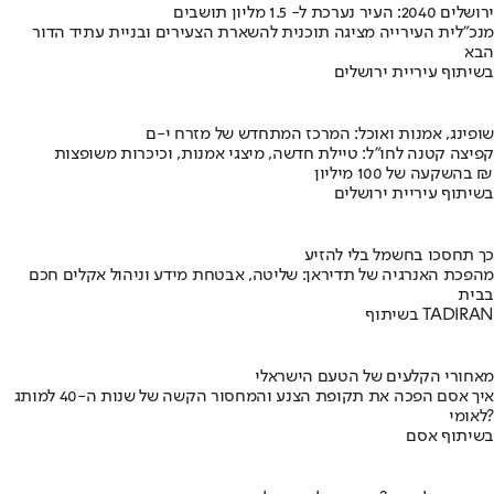
ירושלים 2040: העיר נערכת ל- 1.5 מליון תושבים
מנכ"לית העירייה מציגה תוכנית להשארת הצעירים ובניית עתיד הדור
הבא
בשיתוף עיריית ירושלים
שופינג, אמנות ואוכל: המרכז המתחדש של מזרח י-ם
קפיצה קטנה לחו"ל: טיילת חדשה, מיצגי אמנות, וכיכרות משופצות
בהשקעה של 100 מיליון ₪
בשיתוף עיריית ירושלים
כך תחסכו בחשמל בלי להזיע
מהפכת האנרגיה של תדיראן: שליטה, אבטחת מידע וניהול אקלים חכם
בבית
בשיתוף TADIRAN
מאחורי הקלעים של הטעם הישראלי
איך אסם הפכה את תקופת הצנע והמחסור הקשה של שנות ה-40 למותג
לאומי?
בשיתוף אסם