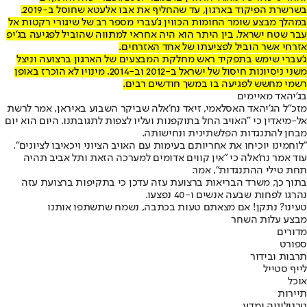
בשרשרת הפיקוד בארגון, עד שהחליף את אבו אלעטא שחוסל ב-2019.
במהלך מבצע שומר החומות הכווין ג'עברי מספר רב של שיגורי רקטות אל
עבר שטח ישראל. בין היתר הוא היה אחראי למתווה שהוביל לפגיעה בג'יפ
אזרחי אשר הוביל לפציעתו של אחד האזרחים.
ג'עברי שימש בתפקיד ראש מחלקת המבצעים של הארגון ברצועה וניצל
משני ניסיונות חיסול של ישראל ב-2012 וב-2014. מינויו לא הוכרז באופן
רשמי מחשש לפגיעה בו במשך חודשים רבים.
בג'יהאד מאיימים
מזכ"ל הג'יהאד האסלאמי, זיאד נח'אלה שביקר השבוע באיראן, אמר לרשת
אל-מיאדין כי "האויב החל בתוקפנות ועליו לצפות לתגובתנו. היום הוא יום
מבחן להתנגדות הפלשתינית ונחישותה.
"לוחמינו יוכיחו את אחריותם בעימות עם האויב הציוני ויכאיבו לציונים".
עוד אמר נח'אלה כי "אין קווים אדומים למערכה הזאת ותל אביב תהיה
תחת טילי ההתנגדות", אמר.
בתוך כך, משרד הבריאות ברצועת עזה עדכן כי בתקיפות ברצועת עזה
נהרגו לפחות שבעה אנשים ו-40 נפצעו.
טעינו? נתקן! אם מצאתם טעות בכתבה, נשמח שתשתפו אותנו
מבצע עלות השחר
מדורים
ספורט
תרבות ובידור
לייף סטייל
אוכל
תיירות
טכנולוגיה ומדע