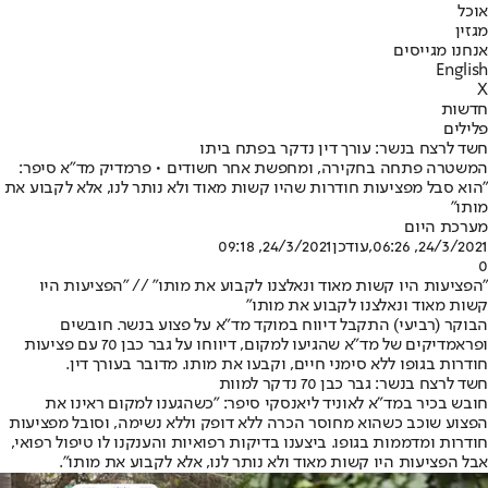
אוכל
מגזין
אנחנו מגייסים
English
X
חדשות
פלילים
חשד לרצח בנשר: עורך דין נדקר בפתח ביתו
המשטרה פתחה בחקירה, ומחפשת אחר חשודים • פרמדיק מד"א סיפר:
"הוא סבל מפציעות חודרות שהיו קשות מאוד ולא נותר לנו, אלא לקבוע את
מותו"
מערכת היום
24/3/2021, 06:26
,עודכן
24/3/2021, 09:18
0
"הפציעות היו קשות מאוד ונאלצנו לקבוע את מותו" // "הפציעות היו
קשות מאוד ונאלצנו לקבוע את מותו"
הבוקר (רביעי) התקבל דיווח במוקד מד"א על פצוע בנשר. חובשים
ופראמדיקים של מד"א שהגיעו למקום, דיווחו על גבר כבן 70 עם פציעות
חודרות בגופו ללא סימני חיים, וקבעו את מותו. מדובר בעורך דין.
חשד לרצח בנשר: גבר כבן 70 נדקר למוות
חובש בכיר במד"א לאוניד ליאנסקי סיפר: "כשהגענו למקום ראינו את
הפצוע שוכב כשהוא מחוסר הכרה ללא דופק וללא נשימה, וסובל מפציעות
חודרות ומדממות בגופו. ביצענו בדיקות רפואיות והענקנו לו טיפול רפואי,
אבל הפציעות היו קשות מאוד ולא נותר לנו, אלא לקבוע את מותו".