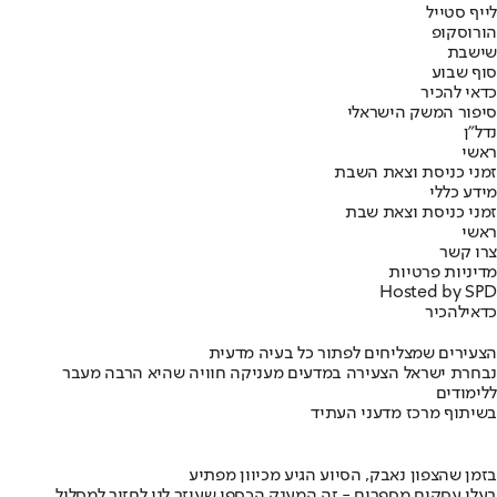
לייף סטייל
הורוסקופ
שישבת
סוף שבוע
כדאי להכיר
סיפור המשק הישראלי
נדל"ן
ראשי
זמני כניסת וצאת השבת
מידע כללי
זמני כניסת וצאת שבת
ראשי
צרו קשר
מדיניות פרטיות
Hosted by SPD
כדאי
להכיר
הצעירים שמצליחים לפתור כל בעיה מדעית
נבחרת ישראל הצעירה במדעים מעניקה חוויה שהיא הרבה מעבר
ללימודים
בשיתוף מרכז מדעני העתיד
בזמן שהצפון נאבק, הסיוע הגיע מכיוון מפתיע
בעלי עסקים מספרים - זה המענק הכספי שעוזר לנו לחזור למסלול