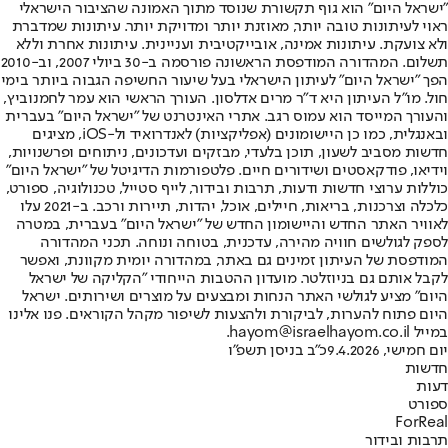
"ישראל היום" הוא גוף תקשורת שנוסד מתוך האמונה שהציבור הישראלי
ראוי לעיתונות טובה יותר, מאוזנת יותר ומדויקת יותר. עיתונות שמדברת
ולא צועקת. עיתונות אמינה, אובייקטיבית ועניינית. עיתונות אחרת וללא
תשלום. המהדורה המודפסת הראשונה פורסמה ב-30 ביולי 2007, וב-2010
הפך "ישראל היום" לעיתון הישראלי בעל שיעור החשיפה הגבוה ביותר בימי
חול. מו"ל העיתון היא ד"ר מרים אדלסון. העורך הראשי הוא עמר לחמנוביץ,
והעורך המייסד הוא עמוס רגב. אתרי האינטרנט של "ישראל היום" בעברית
ובאנגלית, כמו כן היישומונים (אפליקציות) לאנדרואיד ול-iOS, מציגים
חדשות מסביב לשעון, תוכן בלעדי, מבזקים ועדכונים, ניתוחים ופרשנויות,
וידיאו, פודקאסטים ושידורים חיים. פלטפורמות הדיגיטל של "ישראל היום"
כוללות ערוצי חדשות ודעות, תרבות ובידור, לייף סטייל, טכנולוגיה, ספורט,
כלכלה וצרכנות, בריאות, חיילים, אוכל, יהדות, תיירות ורכב. ב-2021 עלו
לאוויר האתר החדש והיישומון החדש של "ישראל היום" בעברית, במטרה
לספק לגולשים חוויה מהירה, עדכנית, בטוחה ונוחה. תכני המהדורה
המודפסת של העיתון זמינים גם באתר, במהדורה יומית מקוונת, ואפשר
לקבל אותם גם בניוזלטר. מועדון ההטבות הייחודי "הקליקה של ישראל
היום" מציע לגולשי האתר הנחות ומבצעים על מוצרים ושירותים. ישראל
היום פתוח להערות, לביקורת ולהצעות לשיפור מקהל הקוראים. פנו אלינו
במייל hayom@israelhayom.co.il.
יום חמישי, 9.4.2026
כ"ב בניסן תשפ"ו
חדשות
דעות
ספורט
ForReal
תרבות ובידור