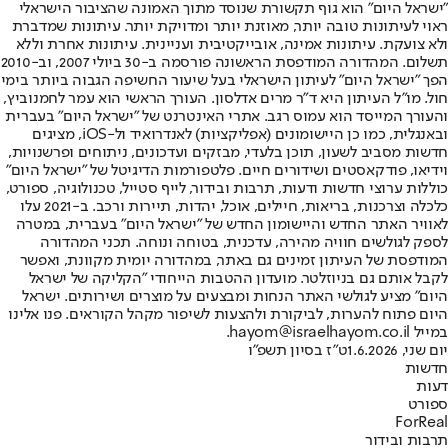
"ישראל היום" הוא גוף תקשורת שנוסד מתוך האמונה שהציבור הישראלי
ראוי לעיתונות טובה יותר, מאוזנת יותר ומדויקת יותר. עיתונות שמדברת
ולא צועקת. עיתונות אמינה, אובייקטיבית ועניינית. עיתונות אחרת וללא
תשלום. המהדורה המודפסת הראשונה פורסמה ב-30 ביולי 2007, וב-2010
הפך "ישראל היום" לעיתון הישראלי בעל שיעור החשיפה הגבוה ביותר בימי
חול. מו"ל העיתון היא ד"ר מרים אדלסון. העורך הראשי הוא עמר לחמנוביץ,
והעורך המייסד הוא עמוס רגב. אתרי האינטרנט של "ישראל היום" בעברית
ובאנגלית, כמו כן היישומונים (אפליקציות) לאנדרואיד ול-iOS, מציגים
חדשות מסביב לשעון, תוכן בלעדי, מבזקים ועדכונים, ניתוחים ופרשנויות,
וידיאו, פודקאסטים ושידורים חיים. פלטפורמות הדיגיטל של "ישראל היום"
כוללות ערוצי חדשות ודעות, תרבות ובידור, לייף סטייל, טכנולוגיה, ספורט,
כלכלה וצרכנות, בריאות, חיילים, אוכל, יהדות, תיירות ורכב. ב-2021 עלו
לאוויר האתר החדש והיישומון החדש של "ישראל היום" בעברית, במטרה
לספק לגולשים חוויה מהירה, עדכנית, בטוחה ונוחה. תכני המהדורה
המודפסת של העיתון זמינים גם באתר, במהדורה יומית מקוונת, ואפשר
לקבל אותם גם בניוזלטר. מועדון ההטבות הייחודי "הקליקה של ישראל
היום" מציע לגולשי האתר הנחות ומבצעים על מוצרים ושירותים. ישראל
היום פתוח להערות, לביקורת ולהצעות לשיפור מקהל הקוראים. פנו אלינו
במייל hayom@israelhayom.co.il.
יום שני, 1.6.2026
ט"ז בסיון תשפ"ו
חדשות
דעות
ספורט
ForReal
תרבות ובידור