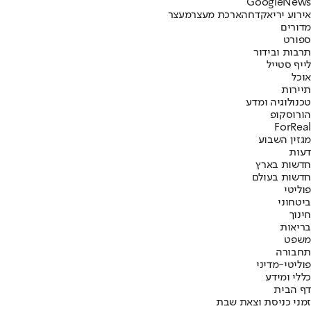
G
o
o
g
l
e
News
אירוע ירי
אקדח
הארכת מעצר
מעצר
מדורים
ספורט
תרבות ובידור
לייף סטייל
אוכל
תיירות
טכנולוגיה ומדע
הורוסקופ
ForReal
מגזין השבוע
דעות
חדשות בארץ
חדשות בעולם
פוליטי
ביטחוני
חינוך
בריאות
משפט
תחבורה
פוליטי-מדיני
כללי ומידע
דף הבית
זמני כניסת וצאת שבת