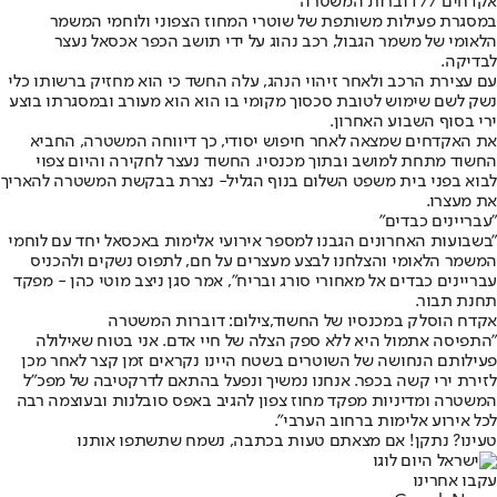
אקדחים // דוברות המשטרה
במסגרת פעילות משותפת של שוטרי המחוז הצפוני ולוחמי המשמר
הלאומי של משמר הגבול, רכב נהוג על ידי תושב הכפר אכסאל נעצר
לבדיקה.
עם עצירת הרכב ולאחר זיהוי הנהג, עלה החשד כי הוא מחזיק ברשותו כלי
נשק לשם שימוש לטובת סכסוך מקומי בו הוא הוא מעורב ובמסגרתו בוצע
ירי בסוף השבוע האחרון.
את האקדחים שמצאה לאחר חיפוש יסודי, כך דיווחה המשטרה, החביא
החשוד מתחת למושב ובתוך מכנסיו. החשוד נעצר לחקירה והיום צפוי
לבוא בפני בית משפט השלום בנוף הגליל- נצרת בבקשת המשטרה להאריך
את מעצרו.
"עבריינים כבדים"
"בשבועות האחרונים הגבנו למספר אירועי אלימות באכסאל יחד עם לוחמי
המשמר הלאומי והצלחנו לבצע מעצרים על חם, לתפוס נשקים ולהכניס
עבריינים כבדים אל מאחורי סורג ובריח", אמר סגן ניצב מוטי כהן - מפקד
תחנת תבור.
אקדח הוסלק במכנסיו של החשוד,צילום: דוברות המשטרה
"התפיסה אתמול היא ללא ספק הצלה של חיי אדם. אני בטוח שאילולה
פעילותם הנחושה של השוטרים בשטח היינו נקראים זמן קצר לאחר מכן
לזירת ירי קשה בכפר. אנחנו נמשיך ונפעל בהתאם לדרקטיבה של מפכ"ל
המשטרה ומדיניות מפקד מחוז צפון להגיב באפס סובלנות ובעוצמה רבה
לכל אירוע אלימות ברחוב הערבי".
טעינו? נתקן! אם מצאתם טעות בכתבה, נשמח שתשתפו אותנו
עקבו אחרינו