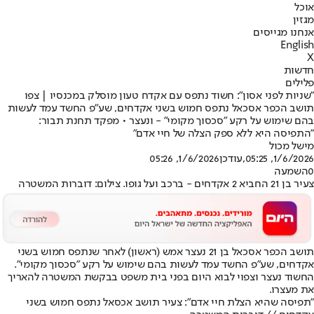
אוכל
מגזין
אנחנו מגייסים
English
X
חדשות
פלילים
"שניות לפני אסון": חשוד נתפס עם אקדח טעון מוסלק במכנסיו | צפו
תושב הכפר אסכאל נתפס חמוש בשני אקדחים, שע"פ החשד עמד לעשות
בהם שימוש על רקע "סכסוך מקומי" - ונעצר • מפקד תחנת תבור:
"התפיסה היא ללא ספק הצלה של חיי אדם"
מישל מכול
1/6/2026, 05:25
,עודכן
1/6/2026, 05:26
0
השמעה
צעיר בן 21 החביא 2 אקדחים - ברכב ועל גופו. צילום: דוברות המשטרה
תושב הכפר אסכאל בן 21 נעצר אמש (ראשון) לאחר שנתפס חמוש בשני
אקדחים, שע"פ החשד עמד לעשות בהם שימוש על רקע "סכסוך מקומי".
החשוד נעצר וצפוי לבוא היום בפני בית משפט בבקשת המשטרה להאריך
את מעצרו.
"תפיסה שהיא הצלת חיי אדם": צעיר תושב אכסאל נתפס חמוש בשני