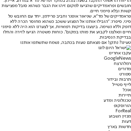
הדיווח הראשוני התקבל בשעה 21:02 במוקד 101 של מד"א במרחב איילון.
חובשים ופראמדיקים שהגיעו למקום זיהו את הגבר כשהוא סובל מפציעות
קשות ובלא סימני חיים.
פראמדיקים של מד"א, שניאור אופנר וחביב פרידמן, יחד עם החובש טל
סיני, סיפרו: "הובילו אותנו אל הפצוע ששכב כשהוא מחוסר הכרה ללא
דופק וללא נשימה. ביצענו בדיקות רפואיות, אך לצערנו הוא היה ללא סימני
חיים ונאלצנו לקבוע את מותו במקום". כוחות משטרה הגיעו לזירה והחלו
בבדיקת הנסיבות.
טעינו? נתקן! אם מצאתם טעות בכתבה, נשמח שתשתפו אותנו
עקבו אחרינו
G
o
o
g
l
e
News
רמלה
רצח
מדורים
ספורט
תרבות ובידור
לייף סטייל
אוכל
תיירות
טכנולוגיה ומדע
הורוסקופ
ForReal
מגזין השבוע
דעות
חדשות בארץ