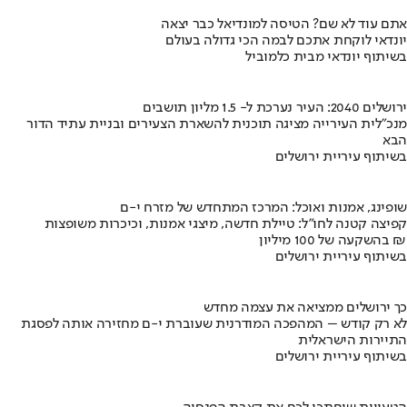
אתם עוד לא שם? הטיסה למונדיאל כבר יצאה
יונדאי לוקחת אתכם לבמה הכי גדולה בעולם
בשיתוף יונדאי מבית כלמוביל
ירושלים 2040: העיר נערכת ל- 1.5 מליון תושבים
מנכ"לית העירייה מציגה תוכנית להשארת הצעירים ובניית עתיד הדור
הבא
בשיתוף עיריית ירושלים
שופינג, אמנות ואוכל: המרכז המתחדש של מזרח י-ם
קפיצה קטנה לחו"ל: טיילת חדשה, מיצגי אמנות, וכיכרות משופצות
בהשקעה של 100 מיליון ₪
בשיתוף עיריית ירושלים
כך ירושלים ממציאה את עצמה מחדש
לא רק קודש – המהפכה המודרנית שעוברת י-ם מחזירה אותה לפסגת
התיירות הישראלית
בשיתוף עיריית ירושלים