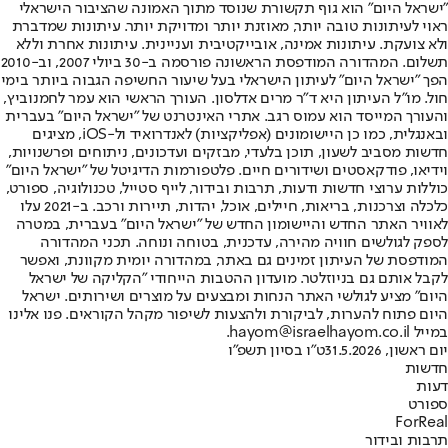
"ישראל היום" הוא גוף תקשורת שנוסד מתוך האמונה שהציבור הישראלי
ראוי לעיתונות טובה יותר, מאוזנת יותר ומדויקת יותר. עיתונות שמדברת
ולא צועקת. עיתונות אמינה, אובייקטיבית ועניינית. עיתונות אחרת וללא
תשלום. המהדורה המודפסת הראשונה פורסמה ב-30 ביולי 2007, וב-2010
הפך "ישראל היום" לעיתון הישראלי בעל שיעור החשיפה הגבוה ביותר בימי
חול. מו"ל העיתון היא ד"ר מרים אדלסון. העורך הראשי הוא עמר לחמנוביץ,
והעורך המייסד הוא עמוס רגב. אתרי האינטרנט של "ישראל היום" בעברית
ובאנגלית, כמו כן היישומונים (אפליקציות) לאנדרואיד ול-iOS, מציגים
חדשות מסביב לשעון, תוכן בלעדי, מבזקים ועדכונים, ניתוחים ופרשנויות,
וידיאו, פודקאסטים ושידורים חיים. פלטפורמות הדיגיטל של "ישראל היום"
כוללות ערוצי חדשות ודעות, תרבות ובידור, לייף סטייל, טכנולוגיה, ספורט,
כלכלה וצרכנות, בריאות, חיילים, אוכל, יהדות, תיירות ורכב. ב-2021 עלו
לאוויר האתר החדש והיישומון החדש של "ישראל היום" בעברית, במטרה
לספק לגולשים חוויה מהירה, עדכנית, בטוחה ונוחה. תכני המהדורה
המודפסת של העיתון זמינים גם באתר, במהדורה יומית מקוונת, ואפשר
לקבל אותם גם בניוזלטר. מועדון ההטבות הייחודי "הקליקה של ישראל
היום" מציע לגולשי האתר הנחות ומבצעים על מוצרים ושירותים. ישראל
היום פתוח להערות, לביקורת ולהצעות לשיפור מקהל הקוראים. פנו אלינו
במייל hayom@israelhayom.co.il.
יום ראשון, 31.5.2026
ט"ו בסיון תשפ"ו
חדשות
דעות
ספורט
ForReal
תרבות ובידור