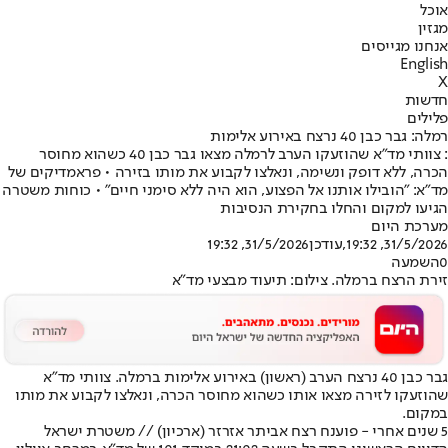
אוכל
מגזין
אנחנו מגייסים
English
X
חדשות
פלילים
רמלה: גבר כבן 40 נרצח באירוע אלימות
: צוותי מד"א שהוזעקו הערב לרמלה מצאו גבר כבן 40 כשהוא מחוסר
הכרה, ללא דופק ונשימה, ונאלצו לקבוע את מותו בזירה • פראמדיקים של
מד"א: "הובילו אותנו אל הפצוע, הוא היה ללא סימני חיים" • כוחות משטרה
הגיעו למקום והחלו בחקירת הנסיבות
מערכת היום
31/5/2026, 19:32
,עודכן
31/5/2026, 19:32
0
השמעה
זירת הרצח ברמלה. צילום: תיעוד מבצעי מד"א
גבר כבן 40 נרצח הערב (ראשון) באירוע אלימות ברמלה. צוותי מד"א
שהוזעקו לזירה מצאו אותו כשהוא מחוסר הכרה, ונאלצו לקבוע את מותו
במקום.
5 שנים אחרי - פוענח רצח אביתר אזרזר (ארכיון) // משטרת ישראל