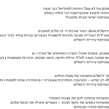
אתם עוד לא שם? הטיסה למונדיאל כבר יצאה
יונדאי לוקחת אתכם לבמה הכי גדולה בעולם
בשיתוף יונדאי מבית כלמוביל
ירושלים 2040: העיר נערכת ל- 1.5 מליון תושבים
מנכ"לית העירייה מציגה תוכנית להשארת הצעירים ובניית עתיד הדור הבא
בשיתוף עיריית ירושלים
שופינג, אמנות ואוכל: המרכז המתחדש של מזרח י-ם
קפיצה קטנה לחו"ל: טיילת חדשה, מיצגי אמנות, וכיכרות משופצות בהשקעה של 100 מיליון ₪
בשיתוף עיריית ירושלים
כך ירושלים ממציאה את עצמה מחדש
לא רק קודש – המהפכה המודרנית שעוברת י-ם מחזירה אותה לפסגת התי
בשיתוף עיריית ירושלים
הטעויות שיחתכו לכם את קצבת הפנסיה
ממשיכת כספים ועד חוסר תכנון – הצעדים שיצילו את הכסף שלכם
בשיתוף מנורה מבטחים