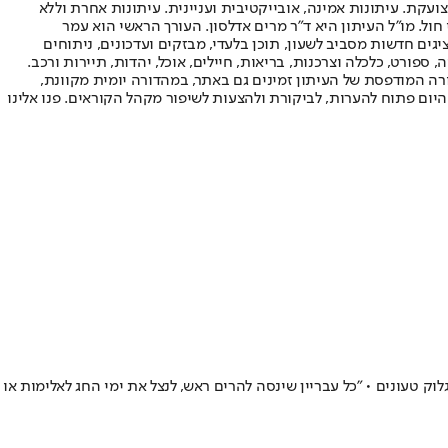
ועקת. עיתונות אמינה, אובייקטיבית ועניינית. עיתונות אחרת וללא
עור החשיפה הגבוה ביותר בימי חול. מו"ל העיתון היא ד"ר מרים אדלסון. העורך הראשי הוא עמר
 והעורך המייסד הוא עמוס רגב. אתרי האינטרנט של "ישראל היום" בעברית ובאנגלית, כמו כן היישומונים (אפליקציות) לאנדרואיד ול-iOS, מציגים חדשות מסביב לשעון, תוכן בלעדי, מבזקים ועדכונים, ניתוחים
, ספורט, כלכלה וצרכנות, בריאות, חיילים, אוכל, יהדות, תיירות ורכב.
דורה המודפסת של העיתון זמינים גם באתר, במהדורה יומית מקוונת,
היום פתוח להערות, לביקורת ולהצעות לשיפור מקהל הקוראים. פנו אלינו
וק טעונים • "כל עבריין שינסה להרים ראש, לנצל את ימי החג לאלימות או