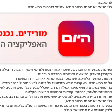
0
השמעה
כלי הנשק שנתפסו בכפר מנדא. צילום: דוברות המשטרה
פעילות מבצעית נרחבת של שוטרי מחוז צפון ולוחמי משמר הגבול הובילה הל
הקורבן ומאבק בפשיעה האלימה בחברה הערבית.
תיעוד: אמצעי הלחימה שנתפסו בכפר מנדא // דוברות המשטרה
על פי המשטרה, בעקבות מידע מודיעיני על כוונה לבצע חיסול בכפר מנדא,
מחסניות מלאות, כפפות, קסדות וחמישה מכשירי הקלטה.
עוד אותרו בזירה אמצעים לוגיסטיים ששימשו את החוליה, ובהם רכב מבצעי מסוג טויוטה ראב 4 עם לוחיות רישוי משוכפלות ואופנוע שטח חשמלי, שעל פי החשד
כלי הנשק שנתפסו בכפר מנדא,
בפעילות נוספת בכפר מנדא, פשטו כוחות המשטרה ומג"ב על מתחם ביתו של 
גלוק טעונים עם תחמושת 9 מ"מ.