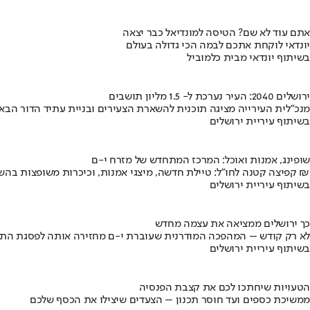
אתם עוד לא שם? הטיסה למונדיאל כבר יצאה
יונדאי לוקחת אתכם לבמה הכי גדולה בעולם
בשיתוף יונדאי מבית כלמוביל
ירושלים 2040: העיר נערכת ל- 1.5 מליון תושבים
מנכ"לית העירייה מציגה תוכנית להשארת הצעירים ובניית עתיד הדור הבא
בשיתוף עיריית ירושלים
שופינג, אמנות ואוכל: המרכז המתחדש של מזרח י-ם
קפיצה קטנה לחו"ל: טיילת חדשה, מיצגי אמנות, וכיכרות משופצות בהשקעה של 100 מיליון ₪
בשיתוף עיריית ירושלים
כך ירושלים ממציאה את עצמה מחדש
לא רק קודש – המהפכה המודרנית שעוברת י-ם מחזירה אותה לפסגת התי
בשיתוף עיריית ירושלים
הטעויות שיחתכו לכם את קצבת הפנסיה
ממשיכת כספים ועד חוסר תכנון – הצעדים שיצילו את הכסף שלכם