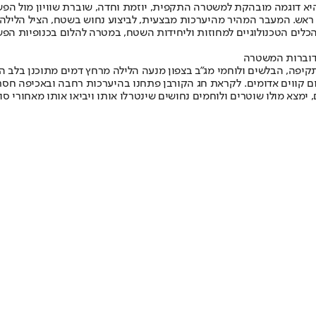
היא דוגמה מובהקת למשטרה התקפית, יוזמת וחדה, שוברת שוויון מול הפשי
ם ראש. המעבר המהיר מהיערכות מבצעית, לביצוע נחוש בשטח, הציל הלילה ח
כלים הטכנולוגיים למחוזות וליחידות השטח, במטרה להלום בכנופיות הפש
דוברות המשטרה
תקיפה, הבלשים ולוחמי מג"ב בצפון מנעה הלילה מרחץ דמים מתוכנן בלב ה
ריינים שום קווים אדומים. לקראת חג הקורבן פתחנו בהיערכות רחבה ובאכיפה ח
 ימצא מולו שוטרים ולוחמים נחושים שינטרלו אותו ויביאו אותו מאחורי סור