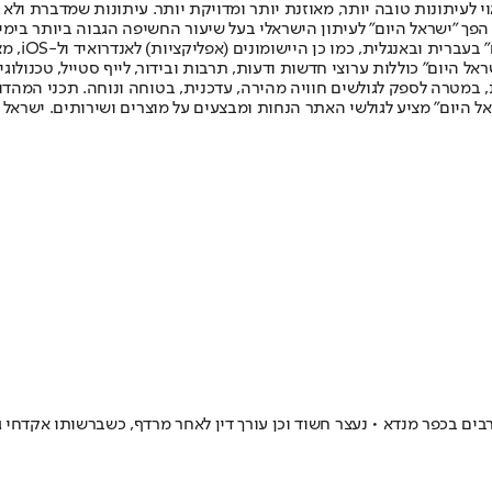
לעיתונות טובה יותר, מאוזנת יותר ומדויקת יותר. עיתונות שמדברת ולא צ
שלום. המהדורה המודפסת הראשונה פורסמה ב-30 ביולי 2007, וב-2010 הפך "ישראל היום" לעיתון הישראלי בעל שי
לחמנוביץ,
ל היום" כוללות ערוצי חדשות ודעות, תרבות ובידור, לייף סטייל, טכנולוגיה
ברית, במטרה לספק לגולשים חוויה מהירה, עדכנית, בטוחה ונוחה. תכני המה
ל היום" מציע לגולשי האתר הנחות ומבצעים על מוצרים ושירותים. ישראל 
בים בכפר מנדא • נעצר חשוד וכן עורך דין לאחר מרדף, כשברשותו אקדחי גל