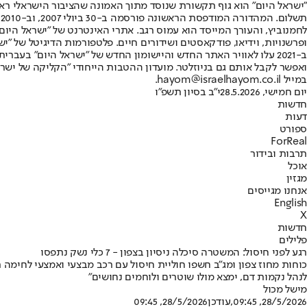
"ישראל היום" הוא גוף תקשורת שנוסד מתוך האמונה שהציבור הישראלי ראוי 
ת
ופרשנויות, וידיאו, פודקאסטים ושידורים חיים. פלטפורמות הדיגיטל של "ישרא
ב-2021 עלו לאוויר האתר החדש והיישומון החדש של "ישראל היום" בע
ואפשר לקבל אותם גם בניוזלטר. מועדון ההטבות הייחודי "הקליקה של ישרא
במייל hayom@israelhayom.co.il.
יום חמישי, 28.5.2026
י"ב בסיון תשפ"ו
חדשות
דעות
ספורט
ForReal
תרבות ובידור
אוכל
מגזין
אנחנו מגייסים
English
X
חדשות
פלילים
רגע לפני חיסול: המשטרה סיכלה ניסיון בצפון - 7 כלי נשק נתפסו
כוחות מחוז צפון ומג"ב חשפו חוליית חיסול עם רכב מבצעי ואמצעי לחימה ר
לנהל נקמות דם, ימצא מולו שוטרים ולוחמים נחושים"
מישל מכול
28/5/2026, 09:45
,עודכן
28/5/2026, 09:45