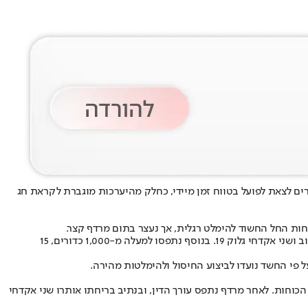
רים לצאת לפועל בטווח זמן מיידי, כחלק מהיערכות מוגברת לקראת חג
חות החל החשוד להימלט רגלית, אך נעצר בתום מרדף קצר.
בחיפוש במקום נחשף מאגר אמל"ח נרחב, שכלל שבעה כלי נשק מוכנים לשימוש: שני רובי M16 ארוכים, שני רובי M16 קצרים, רובה סער מסוג קלצ'ניקוב ושני אקדחי גלוק 19. בנוסף נתפסו למעלה מ-1,000 כדורים, 15
הכוחות. לאחר מרדף נתפס עורך הדין, ובנתיב בריחתו אותרו שני אקדחי