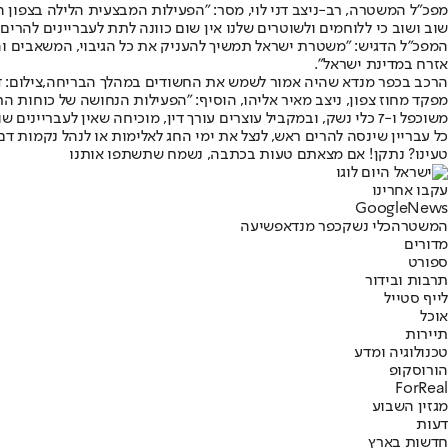
מפכ"ל המשטרה, רב-ניצב דני לוי, מסר: "הפעילות המבצעית הלילה בצפון 
שוב ושוב כי ללוחמים ולשוטרים שלנו אין שום כוונה לתת לעבריינים להרי
המפכ"ל הדגיש: "משטרת ישראל תמשיך להעניק את כל הגיבוי, המשאבים וה
אזרח במדינת ישראל".
הרכב בכפר מנדא שהיה אמור לשמש את החשודים במהלך הבריחה,צילום: 
מפקד מחוז צפון, ניצב מאיר אליהו, הוסיף: "הפעילות הנחושה של כוחות ה
משוכפל ו-7 כלי נשק, ובמקביל עוצרים עורך דין, מוכיחה שאין לעב
כל עבריין שינסה להרים ראש, לנצל את ימי החג לאלימות או לנהל נקמות דם,
טעינו? נתקן! אם מצאתם טעות בכתבה, נשמח שתשתפו אותנו
עקבו אחרינו
G
o
o
g
l
e
News
המשטרה
כלי נשק
כפר מנדא
פשיעה
מדורים
ספורט
תרבות ובידור
לייף סטייל
אוכל
תיירות
טכנולוגיה ומדע
הורוסקופ
ForReal
מגזין השבוע
דעות
חדשות בארץ