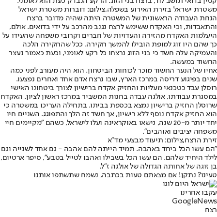
קטין בדואי תושב לוד, ברצח בני הזוג. הרקע הנבדק כעת הוא לאומני.
משטרת ישראל בזירת האירוע בשפלה,צילום: דוברות משטרת ישראל
הנחת העבודה הראשונית של המשטרה היתה שהיה מדובר ברצח
והתאבדות, וכי האקדח ששימש לרצח נגנב מהרכב על ידי בדואים. אולם,
היעלמות האקדח מהזירה והעדויות של חברים וקרובי משפחה שהעידו על
כך שהם היו זוג למופת הובילו להמשך חקירה. ככל שהחקירה הלכה
והעמיקה עלה חשד כי בני הזוג נרצחו כל רקע לאומני, וכעת כאמור נעצר
החשוד במעשה.
אחיו של הנער החשוד מוכר לכוחות הביטחון. הוא היה מעורב לפני כמה
שנים בפיגוע דריסה במרכז הארץ, שבו נרצח אדם אחד ואחרים נפצעו.
רוסלן עבד כטכנאי מעליות והחזיק אקדח ברישיון לצורך ביטחונו האישי
במסגרת עבודתו, אולגה עבדה בחנות המשביר במרכז ראשון לציון. האקדח
שרוסלן החזיק ברישיון נמצא בכספת בביתו. בתחילה העריכו במשטרה כי
הוא החזיק אקדח נוסף ללא רישיון, אך חשד זה הלך והתפוגג. השניים חיו
יחד יותר מ-20 שנה, נישאו באוקראינה ועלו לישראל, כשהם "מקיימים חיי
משפחה יציבים ואוהבים".
זירת הרצח,צילום: תיעוד מבצעי מד"א
"הם עשו הכל ביחד באהבה. תמיד הייתה להם אהבה - גם אחד לשנייה וגם
לילד היחיד שלהם. הם עשו הכל בשבילו ואהבו לטייל בטבע", סיפר ארטיום,
בן זוגה של אחותה הגדולה של אולגה ז"ל.
טעינו? נתקן! אם מצאתם טעות בכתבה, נשמח שתשתפו אותנו
עקבו אחרינו
G
o
o
g
l
e
News
רצח