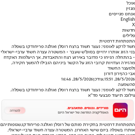
אוכל
מגזין
אנחנו מגייסים
English
X
חדשות
פלילים
התפתחות דרמטית
חשד לרקע לאומני: נעצר חשוד ברצח רוסלן ואולגה פריחודקו בשפלה
בני הזוג אותרו ירויים בסופ"ש שעבר • המשטרה עצרה חשוד ערבי-ישראלי
• בהתחלה הניחו כי מדובר באירוע רצח והתאבדות, אך היעלמות האקדח
מהזירה ועדויות קרובי הזוג על הקשר ביניהם הובילו להמשך חקירה,
ולמעצר החשוד
אבי כהן
ירון דורון
28/5/2026, 15:51
,עודכן
28/5/2026, 16:46
0
השמעה
חשד לרקע לאומני: נעצר חשוד ברצח רוסלן ואולגה פריחודקו בשפלה.
צילום: תיעוד מבצעי מד"א
התפתחות דרמטית בחקירת מותם של רוסלן ואולגה פריחודקו,
שגופותיהם
אותרו בשפלה ביום שישי האחרון
. המשטרה עצרה חשוד ערבי-ישראלי,