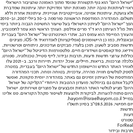
"ישראל היום" הוא גוף תקשורת שנוסד מתוך האמונה שהציבור הישראלי
ראוי לעיתונות טובה יותר, מאוזנת יותר ומדויקת יותר. עיתונות שמדברת
ולא צועקת. עיתונות אמינה, אובייקטיבית ועניינית. עיתונות אחרת וללא
תשלום. המהדורה המודפסת הראשונה פורסמה ב-30 ביולי 2007, וב-2010
הפך "ישראל היום" לעיתון הישראלי בעל שיעור החשיפה הגבוה ביותר בימי
חול. מו"ל העיתון היא ד"ר מרים אדלסון. העורך הראשי הוא עמר לחמנוביץ,
והעורך המייסד הוא עמוס רגב. אתרי האינטרנט של "ישראל היום" בעברית
ובאנגלית, כמו כן היישומונים (אפליקציות) לאנדרואיד ול-iOS, מציגים
חדשות מסביב לשעון, תוכן בלעדי, מבזקים ועדכונים, ניתוחים ופרשנויות,
וידיאו, פודקאסטים ושידורים חיים. פלטפורמות הדיגיטל של "ישראל היום"
כוללות ערוצי חדשות ודעות, תרבות ובידור, לייף סטייל, טכנולוגיה, ספורט,
כלכלה וצרכנות, בריאות, חיילים, אוכל, יהדות, תיירות ורכב. ב-2021 עלו
לאוויר האתר החדש והיישומון החדש של "ישראל היום" בעברית, במטרה
לספק לגולשים חוויה מהירה, עדכנית, בטוחה ונוחה. תכני המהדורה
המודפסת של העיתון זמינים גם באתר, במהדורה יומית מקוונת, ואפשר
לקבל אותם גם בניוזלטר. מועדון ההטבות הייחודי "הקליקה של ישראל
היום" מציע לגולשי האתר הנחות ומבצעים על מוצרים ושירותים. ישראל
היום פתוח להערות, לביקורת ולהצעות לשיפור מקהל הקוראים. פנו אלינו
במייל hayom@israelhayom.co.il.
יום חמישי, 28.5.2026
י"ב בסיון תשפ"ו
חדשות
דעות
ספורט
ForReal
תרבות ובידור