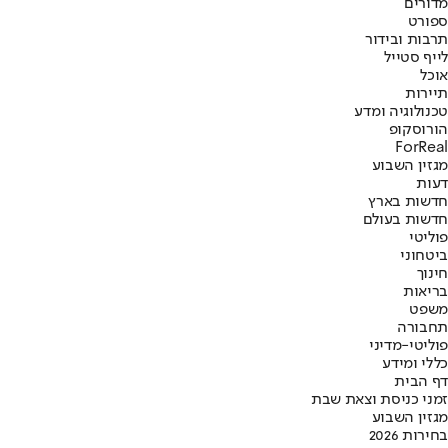
מדורים
ספורט
תרבות ובידור
לייף סטייל
אוכל
תיירות
טכנולוגיה ומדע
הורוסקופ
ForReal
מגזין השבוע
דעות
חדשות בארץ
חדשות בעולם
פוליטי
ביטחוני
חינוך
בריאות
משפט
תחבורה
פוליטי-מדיני
כללי ומידע
דף הבית
זמני כניסת וצאת שבת
מגזין השבוע
בחירות 2026