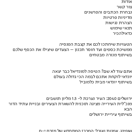
אודות
צור קשר
נבחרת הכתבים והפרשנים
מדיניות פרטיות
הצהרת נגישות
תנאי שימוש
כדאי
להכיר
הטעויות שיחתכו לכם את קצבת הפנסיה
ממשיכת כספים ועד חוסר תכנון – הצעדים שיצילו את הכסף שלכם
בשיתוף מנורה מבטחים
אתם עוד לא שם? הטיסה למונדיאל כבר יצאה
יונדאי לוקחת אתכם לבמה הכי גדולה בעולם
בשיתוף יונדאי מבית כלמוביל
ירושלים 2040: העיר נערכת ל- 1.5 מליון תושבים
מנכ"לית העירייה מציגה תוכנית להשארת הצעירים ובניית עתיד הדור
הבא
בשיתוף עיריית ירושלים
שופינג, אמנות ואוכל: המרכז המתחדש של מזרח י-ם