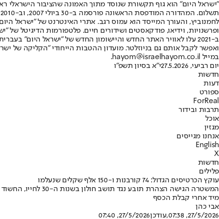
"ישראל היום" הוא גוף תקשורת שנוסד מתוך האמונה שהציבור הישראלי ראוי 
ת
ופרשנויות, וידיאו, פודקאסטים ושידורים חיים. פלטפורמות הדיגיטל של "ישרא
ב-2021 עלו לאוויר האתר החדש והיישומון החדש של "ישראל היום" בע
ואפשר לקבל אותם גם בניוזלטר. מועדון ההטבות הייחודי "הקליקה של ישרא
במייל hayom@israelhayom.co.il.
יום רביעי, 27.5.2026
י"א בסיון תשפ"ו
חדשות
דעות
ספורט
ForReal
תרבות ובידור
אוכל
מגזין
אנחנו מגייסים
English
X
חדשות
פלילים
עוקץ הכרטיסים הגדול: 74 קורבנות ו-150 אלף שקלים שנעלמו
המשטרה הגישה הצהר
מיד אחרי קבלת הכסף
אבי כהן
27/5/2026, 07:38
,עודכן
27/5/2026, 07:40