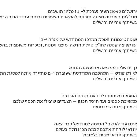
ירושלים 2040: העיר נערכת ל- 1.5 מליון תושבים
מנכ"לית העירייה מציגה תוכנית להשארת הצעירים ובניית עתיד הדור הבא
בשיתוף עיריית ירושלים
שופינג, אמנות ואוכל: המרכז המתחדש של מזרח י-ם
קפיצה קטנה לחו"ל: טיילת חדשה, מיצגי אמנות, וכיכרות משופצות בהשקעה של 100 מיליון ₪
בשיתוף עיריית ירושלים
כך ירושלים ממציאה את עצמה מחדש
לא רק קודש – המהפכה המודרנית שעוברת י-ם מחזירה אותה לפסגת התי
בשיתוף עיריית ירושלים
הטעויות שיחתכו לכם את קצבת הפנסיה
ממשיכת כספים ועד חוסר תכנון – הצעדים שיצילו את הכסף שלכם
בשיתוף מנורה מבטחים
אתם עוד לא שם? הטיסה למונדיאל כבר יצאה
יונדאי לוקחת אתכם לבמה הכי גדולה בעולם
בשיתוף יונדאי מבית כלמוביל