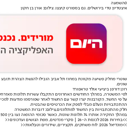
0
השמעה
איצטדיון טדי בירושלים. גם בספורט קיצצו. צילום: אורן בן חקון
שוטרי מחלק פשיעה מקוונת במחוז תל אביב הובילו להגשת הצהרת תובע נגד תושב
שונים.
רונן דורפן ביציעי אולד טראפורד
לפי המשטרה, במהלך החודשים האחרונים התקבלו עשרות תלונות מאזרחים שטענו כי נפלו קורבן לעוקץ
על פי החשד, הקורבנות יצרו קשר עם החשוד לאחר שפורסמו מודעות למכי
ההתכתבויות ונעלם מבלי לספק את הכרטיסים שהבטיח.
חלק מהתכתבויות בין החשוד למתלוננים,צילום: דוברות המשטרה
במהלך החקירה אותרו 74 תלונות שונות, כאשר סכומי ההונאה נעו בין 500 ל-7,200 שקלים לכל קורבן. לפי המשטרה, היקף העבירות הכולל מוערך בכ-150 אלף שקלים.
>>בחירות 2026 לכנסת ה-26 | סקרי מנדטים, מפת הגושים ועדכונים<<
>>מונדיאל 2026: לוח משחקים, תקצירים, שידורים וטבלאות<<