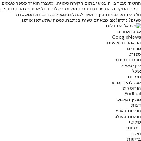
החשוד נעצר ב-11 במאי בתום חקירה סמויה, ומעצרו הוארך מספר פעמים. במשטרה מסרו כי נאספו ראיות הקושרות אותו לעבירות ההונאה המיוחסות לו.
בסיום החקירה הוגשה נגדו בבית משפט השלום בתל אביב הצהרת תובע, וב
חלק מהתכתבויות בין החשוד למתלוננים,צילום: דוברות המשטרה
טעינו? נתקן! אם מצאתם טעות בכתבה, נשמח שתשתפו אותנו
עקבו אחרינו
G
o
o
g
l
e
News
הונאה
כתב אישום
מדורים
ספורט
תרבות ובידור
לייף סטייל
אוכל
תיירות
טכנולוגיה ומדע
הורוסקופ
ForReal
מגזין השבוע
דעות
חדשות בארץ
חדשות בעולם
פוליטי
ביטחוני
חינוך
בריאות