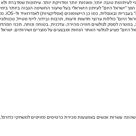
לעיתונות טובה יותר, מאוזנת יותר ומדויקת יותר. עיתונות שמדברת ולא צ
שלום. המהדורה המודפסת הראשונה פורסמה ב-30 ביולי 2007, וב-2010 הפך "ישראל היום" לעיתון הישראלי בעל שי
לחמנוביץ,
ל היום" כוללות ערוצי חדשות ודעות, תרבות ובידור, לייף סטייל, טכנולוגיה
ברית, במטרה לספק לגולשים חוויה מהירה, עדכנית, בטוחה ונוחה. תכני המה
ל היום" מציע לגולשי האתר הנחות ומבצעים על מוצרים ושירותים. ישראל 
ת תובע נגד תושב חולון בשנות ה-30 לחייו, החשוד שהונה עשרות אנשים באמצעות מכירת כרטיסים מ