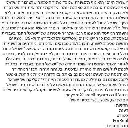
"ישראל היום" הוא גוף תקשורת שנוסד מתוך האמונה שהציבור הישראלי
ראוי לעיתונות טובה יותר, מאוזנת יותר ומדויקת יותר. עיתונות שמדברת
ולא צועקת. עיתונות אמינה, אובייקטיבית ועניינית. עיתונות אחרת וללא
תשלום. המהדורה המודפסת הראשונה פורסמה ב-30 ביולי 2007, וב-2010
הפך "ישראל היום" לעיתון הישראלי בעל שיעור החשיפה הגבוה ביותר בימי
חול. מו"ל העיתון היא ד"ר מרים אדלסון. העורך הראשי הוא עמר לחמנוביץ,
והעורך המייסד הוא עמוס רגב. אתרי האינטרנט של "ישראל היום" בעברית
ובאנגלית, כמו כן היישומונים (אפליקציות) לאנדרואיד ול-iOS, מציגים
חדשות מסביב לשעון, תוכן בלעדי, מבזקים ועדכונים, ניתוחים ופרשנויות,
וידיאו, פודקאסטים ושידורים חיים. פלטפורמות הדיגיטל של "ישראל היום"
כוללות ערוצי חדשות ודעות, תרבות ובידור, לייף סטייל, טכנולוגיה, ספורט,
כלכלה וצרכנות, בריאות, חיילים, אוכל, יהדות, תיירות ורכב. ב-2021 עלו
לאוויר האתר החדש והיישומון החדש של "ישראל היום" בעברית, במטרה
לספק לגולשים חוויה מהירה, עדכנית, בטוחה ונוחה. תכני המהדורה
המודפסת של העיתון זמינים גם באתר, במהדורה יומית מקוונת, ואפשר
לקבל אותם גם בניוזלטר. מועדון ההטבות הייחודי "הקליקה של ישראל
היום" מציע לגולשי האתר הנחות ומבצעים על מוצרים ושירותים. ישראל
היום פתוח להערות, לביקורת ולהצעות לשיפור מקהל הקוראים. פנו אלינו
במייל hayom@israelhayom.co.il.
יום שלישי, 26.5.2026
י' בסיון תשפ"ו
חדשות
דעות
ספורט
ForReal
תרבות ובידור