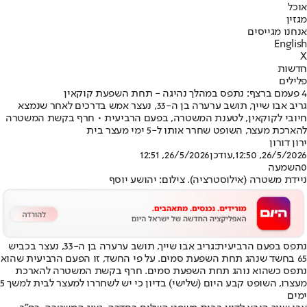
אוכל
מגזין
אנחנו מגייסים
English
X
חדשות
פלילים
4 פעמם ברצף: נתפס במהלך נהיגה - תחת השפעת קוקאין
גריב אבו שייך, תושב ערערה בן ה-33, נעצר אמש בדרכים לאחר שנמצא
חיובי לקוקאין, לטענת המשטרה, בפעם הרביעית • חרף בקשת המשטרה
להארכת מעצר, השופט שחרר אותו ל-5 ימי מעצר בית
ירון דורון
26/5/2026, 12:50
,עודכן
26/5/2026, 12:51
0
השמעה
ניידת משטרה (אילוסטרציה). צילום: יהושע יוסף
נתפס בפעם הרביעית:
גריב אבו שייך, תושב ערערה בן ה-33, נעצר בכביש
65 בחשד שנהג תחת השפעת סמים. על פי החשד, זו הפעם הרביעית שהוא
נתפס כשהוא נוהג תחת השפעת סמים. חרף בקשת המשטרה להארכת
מעצרו, השופט קבע היום (שלישי) בדיון כי יש לשחררו למעצר לבית למשך 5
ימים