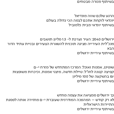
בשיתוף מנורה מבטחים
הרגע שלכם שווה מונדיאל
יונדאי לוקחת אתכם לבמה הכי גדולה בעולם
בשיתוף יונדאי מבית כלמוביל
ירושלים 2040: העיר נערכת ל- 1.5 מליון תושבים
מנכ"לית העירייה מציגה תוכנית להשארת הצעירים ובניית עתיד הדור
הבא
בשיתוף עיריית ירושלים
שופינג, אמנות ואוכל: המרכז המתחדש של מזרח י-ם
קפיצה קטנה לחו"ל: טיילת חדשה, מיצגי אמנות, וכיכרות משופצות
בהשקעה של 100 מיליון ₪
בשיתוף עיריית ירושלים
כך ירושלים ממציאה את עצמה מחדש
לא רק קודש – המהפכה המודרנית שעוברת י-ם מחזירה אותה לפסגת
התיירות הישראלית
בשיתוף עיריית ירושלים