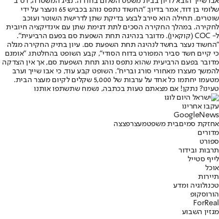
אבו שייך הובא לדיון בבית משפט השלום בחדרה. נציג המשטרה, רס"ב
שלומי בן דוד, אמר בדיון: "החשוד נתפס נוהג בכביש 65 ונעצר על ידי
שוטרים. תחילה הוא סירב לבצע בדיקת שתן לדרישת השוטר ועוכב
לחקירה. במהלך החקירה הסכים לתת דגימת שתן עם אינדיקציה חיובית
ל- COC (קוקאין). מדובר בנהיגה תחת השפעת סם בפעם הרביעית".
"החשוד נעצר בחשד לנהיגה תחת השפעת סם. עיון בתיק החקירה מגלה
כי קיים חשד סביר המפורט בדוח הסודי", קבע השופט בהחלטתו. "אומנם
מדובר בפעם הרביעית שהוא נתפס נוהג תחת השפעת סם, אך אין הצדקה
להמשך מעצרו מאחורי סורג ובריח". השופט קבע עוד, כי אבו שייך וערב
מטעמו יחתמו כל אחד על ערבות של 5,000 שקלים לקיום מעצר הבית.
טעינו? נתקן! אם מצאתם טעות בכתבה, נשמח שתשתפו אותנו
עקבו אחרינו
G
o
o
g
l
e
News
אחזקת סמים
בית משפט
מעצר
פצצה
מדורים
ספורט
תרבות ובידור
לייף סטייל
אוכל
תיירות
טכנולוגיה ומדע
הורוסקופ
ForReal
מגזין השבוע