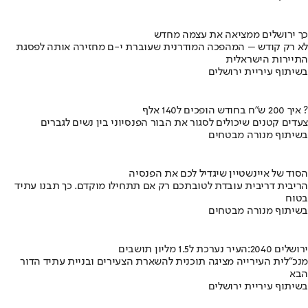
כך ירושלים ממציאה את עצמה מחדש
לא רק קודש – המהפכה המודרנית שעוברת י-ם מחזירה אותה לפסגת
התיירות הישראלית
בשיתוף עיריית ירושלים
איך 200 ש"ח בחודש הופכים ל140 אלף ?
צעדים קטנים שיכולים לסגור את הבור הפנסיוני בין נשים לגברים
בשיתוף מנורה מבטחים
הסוד של איינשטיין שיגדיל לכם את הפנסיה
הריבית דריבית עובדת לטובתכם רק אם תתחילו מוקדם. כך תבנו עתיד
בטוח
בשיתוף מנורה מבטחים
ירושלים 2040:העיר נערכת ל1.5 מליון תושבים
מנכ"לית העירייה מציגה תוכנית להשארת הצעירים ובניית עתיד הדור
הבא
בשיתוף עיריית ירושלים