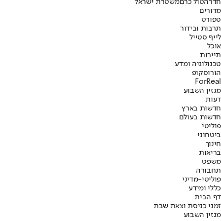
חדרה
טול כרם
משטרת ישראל
מדורים
ספורט
תרבות ובידור
לייף סטייל
אוכל
תיירות
טכנולוגיה ומדע
הורוסקופ
ForReal
מגזין השבוע
דעות
חדשות בארץ
חדשות בעולם
פוליטי
ביטחוני
חינוך
בריאות
משפט
תחבורה
פוליטי-מדיני
כללי ומידע
דף הבית
זמני כניסת וצאת שבת
מגזין השבוע