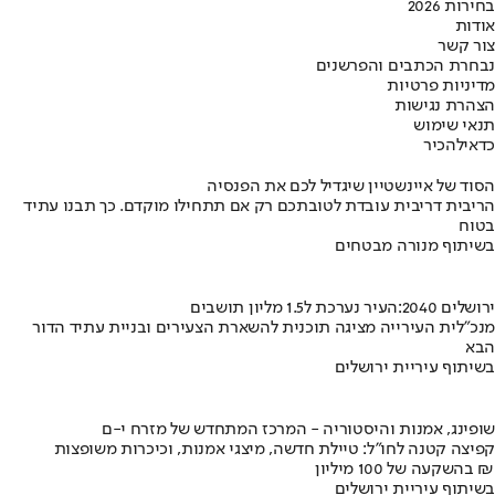
בחירות 2026
אודות
צור קשר
נבחרת הכתבים והפרשנים
מדיניות פרטיות
הצהרת נגישות
תנאי שימוש
כדאי
להכיר
הסוד של איינשטיין שיגדיל לכם את הפנסיה
הריבית דריבית עובדת לטובתכם רק אם תתחילו מוקדם. כך תבנו עתיד
בטוח
בשיתוף מנורה מבטחים
ירושלים 2040:העיר נערכת ל1.5 מליון תושבים
מנכ"לית העירייה מציגה תוכנית להשארת הצעירים ובניית עתיד הדור
הבא
בשיתוף עיריית ירושלים
שופינג, אמנות והיסטוריה - המרכז המתחדש של מזרח י-ם
קפיצה קטנה לחו"ל: טיילת חדשה, מיצגי אמנות, וכיכרות משופצות
בהשקעה של 100 מיליון ₪
בשיתוף עיריית ירושלים