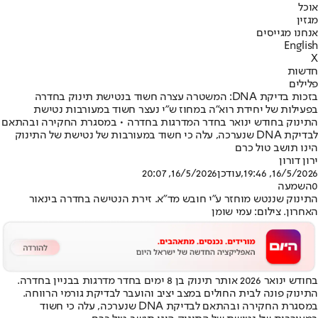
אוכל
מגזין
אנחנו מגייסים
English
X
חדשות
פלילים
בזכות בדיקת DNA: המשטרה עצרה חשוד בנטישת תינוק בחדרה
בפעילות של יחידת רוא״ה במחוז ש״י נעצר חשוד במעורבות נטישת
התינוק בחודש ינואר בחדר המדרגות בחדרה • במסגרת החקירה ובהתאם
לבדיקת DNA שנערכה, עלה כי חשוד במעורבות של נטישת של התינוק
הינו תושב טול כרם
ירון דורון
16/5/2026, 19:46
,עודכן
16/5/2026, 20:07
0
השמעה
התינוק שננטש מוחזר ע"י חובש מד"א. זירת הנטישה בחדרה בינאור
האחרון. צילום: עמי שומן
בחודש ינואר 2026 אותר תינוק בן 8 ימים בחדר מדרגות בבניין בחדרה.
התינוק פונה לבית החולים במצב יציב והועבר לבדיקת גורמי הרווחה.
במסגרת החקירה ובהתאם לבדיקת DNA שנערכה, עלה כי חשוד