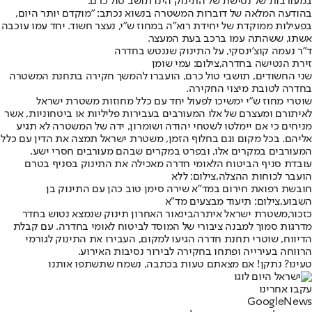
במעורבות של נטישת של התינוק הינו תושב טול כרם.
בהודעה המלאה של דוברות המשטרה בנשוא נכתב: "מוקדם יותר היום,
בפעילות ממוקדת של יחידת רוא״ה במחוז ש״י, נעצר חשוד. יחד עמו עוכבה
אשתו, ששהתה עמו ברכב בעת המעצר.
ד"ר נעמה קוצ'ינסקי, על התינוק שננטש בחדרה
זירת הנטישה בחדרה,צילום: עמי שומן
שני החשודים, תושבי טול כרם, הועברו להמשך חקירה בתחנת המשטרה
בחדרה לטובת מיצוי החקירה.
שוטרי מחוז ש״י ימשיכו לפעול יחד עם כלל מחוזות משטרת ישראל
לאיתורם ומעצרם של אלו המעורבים בעבירות פליליות או ביטחוניות, אשר
מניחים כי אם יימלטו לשטחי יהודה ושומרון, ידה של המשטרה לא תגיע
אליהם. בכל מקום וגם בחלוף הזמן, משטרת ישראל תמצה את הדין עם כלל
המעורבים במקרים אלו, ובפרט במקרים שבהם מעורבים חסרי ישע.
עובדת סניף הביטוח הלאומי חדרה מאכילה את התינוק בסניף בטרם
הועבר לכוחות ההצלה,צילום: ללא
חובשת רפואת חירום במד"א שירה סימן טוב כהן עם התינוק בן
השבוע,צילום: תיעוד מבצעים מד"א
כזכור,
משטרת ישראל איתרה
בינאור האחרון תינוק שנמצא נטוש בחדר
מדרגות סמוך למבנה ציבורי של המוסד לביטוח לאומי בחדרה. עם קבלת
הדיווח, שוטרי תחנת חדרה הגיעו למקום, העבירו את התינוק לגורמי
הרווחה בעירייה ופתחו בחקירה לבירור נסיבות האירוע.
טעינו? נתקן! אם מצאתם טעות בכתבה, נשמח שתשתפו אותנו
עקבו אחרינו
G
o
o
g
l
e
News