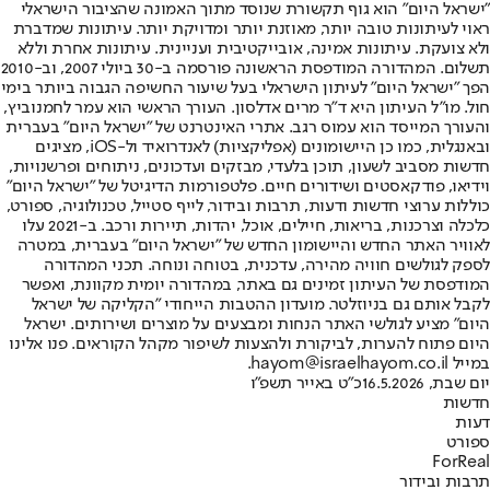
"ישראל היום" הוא גוף תקשורת שנוסד מתוך האמונה שהציבור הישראלי
ראוי לעיתונות טובה יותר, מאוזנת יותר ומדויקת יותר. עיתונות שמדברת
ולא צועקת. עיתונות אמינה, אובייקטיבית ועניינית. עיתונות אחרת וללא
תשלום. המהדורה המודפסת הראשונה פורסמה ב-30 ביולי 2007, וב-2010
הפך "ישראל היום" לעיתון הישראלי בעל שיעור החשיפה הגבוה ביותר בימי
חול. מו"ל העיתון היא ד"ר מרים אדלסון. העורך הראשי הוא עמר לחמנוביץ,
והעורך המייסד הוא עמוס רגב. אתרי האינטרנט של "ישראל היום" בעברית
ובאנגלית, כמו כן היישומונים (אפליקציות) לאנדרואיד ול-iOS, מציגים
חדשות מסביב לשעון, תוכן בלעדי, מבזקים ועדכונים, ניתוחים ופרשנויות,
וידיאו, פודקאסטים ושידורים חיים. פלטפורמות הדיגיטל של "ישראל היום"
כוללות ערוצי חדשות ודעות, תרבות ובידור, לייף סטייל, טכנולוגיה, ספורט,
כלכלה וצרכנות, בריאות, חיילים, אוכל, יהדות, תיירות ורכב. ב-2021 עלו
לאוויר האתר החדש והיישומון החדש של "ישראל היום" בעברית, במטרה
לספק לגולשים חוויה מהירה, עדכנית, בטוחה ונוחה. תכני המהדורה
המודפסת של העיתון זמינים גם באתר, במהדורה יומית מקוונת, ואפשר
לקבל אותם גם בניוזלטר. מועדון ההטבות הייחודי "הקליקה של ישראל
היום" מציע לגולשי האתר הנחות ומבצעים על מוצרים ושירותים. ישראל
היום פתוח להערות, לביקורת ולהצעות לשיפור מקהל הקוראים. פנו אלינו
במייל hayom@israelhayom.co.il.
יום שבת, 16.5.2026
כ"ט באייר תשפ"ו
חדשות
דעות
ספורט
ForReal
תרבות ובידור