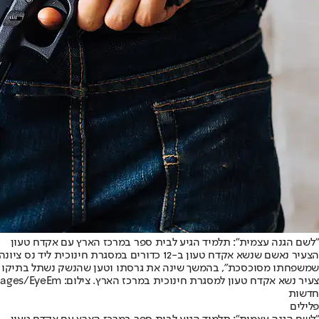
"לשם הגנה עצמית": תלמיד הגיע לבית ספר במרכז הארץ עם אקדח טעון
הצעיר נאשם שנשא אקדח טעון ב-12 כדורים ב
שמשפחתו מסוכסכת", בהמשך שינה את גרסתו וטען שהנשק נשתל בתיקו
צעיר נשא אקדח טעון למסגרת חינוכית במרכז הארץ. צילום: Getty Images/EyeEm
חדשות
פלילים