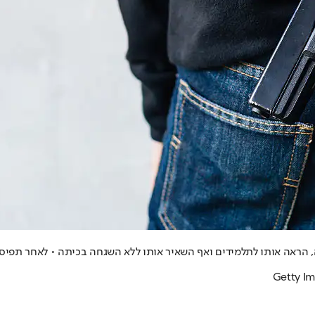
מסגרת חינוכית ליד נס ציונה, הראה אותו לתלמידים ואף השאיר אותו ללא השגחה בכי