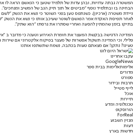
המשטרה גבתה עדויות, ובהן עדות של תלמיד שטען כי הנאשם הראה לו את 
הבחינה בו ובתלמיד נוסף “מביטים אל תוך תיק הגב של המשיב ומגחכים”.
ניידת משטרה (ארכיון). כשנתפס טען בפני השוטר כי נשא את הנשק "לשם 
לאחר תפיסת האקדח אמר הנאשם לשוטר שעיכב אותו כי נשא את הנשק “לש
בתיקו בזמן שהמתין להסעה ואחרי שסתרו את גרסתו “הוא שתק”.
המדינה הדגישה בבקשת המעצר את חומרת האירוע וטענה כי מדובר ב “אקדח 
פלילי, וכי המדינה תשקול אפשרות של מעצר בפיקוח אלקטרוני אם שירות ה
טעינו? נתקן! אם מצאתם טעות בכתבה, נשמח שתשתפו אותנו
עקבו אחרינו
G
o
o
g
l
e
News
אלימות
אלימות בבית ספר
מדורים
ספורט
תרבות ובידור
לייף סטייל
אוכל
תיירות
טכנולוגיה ומדע
הורוסקופ
ForReal
מגזין השבוע
דעות
חדשות בארץ