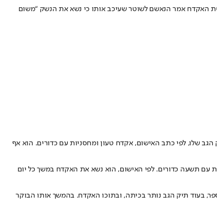
תה • לאחר תפיסת האקדח אמר הנאשם לשוטר שעיכב אותו כי נשא את הנשק “משום
 חינוכית סמוך לנס ציונה כשבתיק הגב שלו, לפי כתב האישום, אקדח טעון ומחסניות עם כדורים. הוא אף
גב שלו “אקדח תקני מסוג C9 COMPACT אשר בכוחו להמית” ובתוכו מחסנית עם תשעה כדורים. לפי האישום, הוא נשא את האקדח במשך כל יום
פר, בעוד תיק הגב נותר בכיתה, ובתוכו האקדח. בהמשך אותו הבוקר