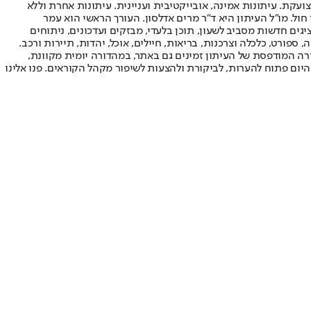
ועקת. עיתונות אמינה, אובייקטיבית ועניינית. עיתונות אחרת וללא
עור החשיפה הגבוה ביותר בימי חול. מו"ל העיתון היא ד"ר מרים אדלסון. העורך הראשי הוא עמר
 והעורך המייסד הוא עמוס רגב. אתרי האינטרנט של "ישראל היום" בעברית ובאנגלית, כמו כן היישומונים (אפליקציות) לאנדרואיד ול-iOS, מציגים חדשות מסביב לשעון, תוכן בלעדי, מבזקים ועדכונים, ניתוחים
, ספורט, כלכלה וצרכנות, בריאות, חיילים, אוכל, יהדות, תיירות ורכב.
דורה המודפסת של העיתון זמינים גם באתר, במהדורה יומית מקוונת,
היום פתוח להערות, לביקורת ולהצעות לשיפור מקהל הקוראים. פנו אלינו