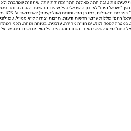
לעיתונות טובה יותר, מאוזנת יותר ומדויקת יותר. עיתונות שמדברת ולא צ
שלום. המהדורה המודפסת הראשונה פורסמה ב-30 ביולי 2007, וב-2010 הפך "ישראל היום" לעיתון הישראלי בעל שי
לחמנוביץ,
ל היום" כוללות ערוצי חדשות ודעות, תרבות ובידור, לייף סטייל, טכנולוגיה
ברית, במטרה לספק לגולשים חוויה מהירה, עדכנית, בטוחה ונוחה. תכני המה
ל היום" מציע לגולשי האתר הנחות ומבצעים על מוצרים ושירותים. ישראל 