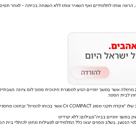
מסגרת חינוכית ליד נס ציונה, הראה אותו לתלמידים ואף השאיר אותו ללא השגחה בכי
כתב אישום חמור ובקשה למעצר עד תום ההליכים הוגשה כנגד צעיר כבן 20 מרמלה אשר במשך יומיים הגיע למסגרת
וץ לבית הספר.
על פי כתב האישום, לפני כשבועיים, הגיע הנאשם לבית הספר כשבתיק ה
 במשך יומיים בביה"ס,צילום: ללא קרדיט
י הנטען, בשלב מסוים יצאו כלל התלמידים לפעילות מחוץ לכותלי בית הס