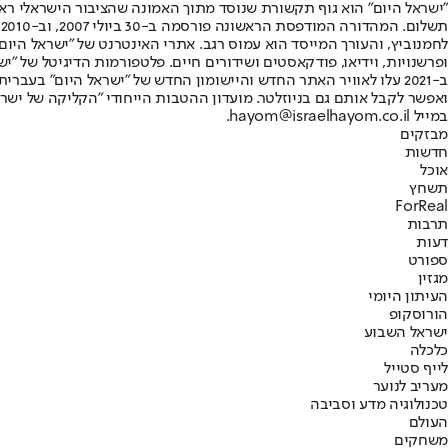
"ישראל היום" הוא גוף תקשורת שנוסד מתוך האמונה שהציבור הישראלי ראוי 
ת
ופרשנויות, וידיאו, פודקאסטים ושידורים חיים. פלטפורמות הדיגיטל של "ישרא
ב-2021 עלו לאוויר האתר החדש והיישומון החדש של "ישראל היום" בע
ואפשר לקבל אותם גם בניוזלטר. מועדון ההטבות הייחודי "הקליקה של ישרא
במייל hayom@israelhayom.co.il.
מבזקים
חדשות
אוכל
תשחץ
ForReal
תרבות
דעות
ספורט
מגזין
העיתון היומי
הורוסקופ
ישראל השבוע
כלכלה
לייף סטייל
מעריב לנוער
טכנולוגיה מדע וסביבה
העולם
משחקים