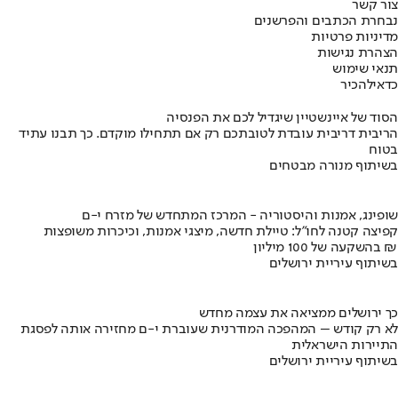
צור קשר
נבחרת הכתבים והפרשנים
מדיניות פרטיות
הצהרת נגישות
תנאי שימוש
כדאי
להכיר
הסוד של איינשטיין שיגדיל לכם את הפנסיה
הריבית דריבית עובדת לטובתכם רק אם תתחילו מוקדם. כך תבנו עתיד
בטוח
בשיתוף מנורה מבטחים
שופינג, אמנות והיסטוריה - המרכז המתחדש של מזרח י-ם
קפיצה קטנה לחו"ל: טיילת חדשה, מיצגי אמנות, וכיכרות משופצות
בהשקעה של 100 מיליון ₪
בשיתוף עיריית ירושלים
כך ירושלים ממציאה את עצמה מחדש
לא רק קודש – המהפכה המודרנית שעוברת י-ם מחזירה אותה לפסגת
התיירות הישראלית
בשיתוף עיריית ירושלים