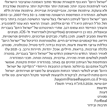
"ישראל היום" הוא גוף תקשורת שנוסד מתוך האמונה שהציבור הישראלי
ראוי לעיתונות טובה יותר, מאוזנת יותר ומדויקת יותר. עיתונות שמדברת
ולא צועקת. עיתונות אמינה, אובייקטיבית ועניינית. עיתונות אחרת וללא
תשלום. המהדורה המודפסת הראשונה פורסמה ב-30 ביולי 2007, וב-2010
הפך "ישראל היום" לעיתון הישראלי בעל שיעור החשיפה הגבוה ביותר בימי
חול. מו"ל העיתון היא ד"ר מרים אדלסון. העורך הראשי הוא עמר לחמנוביץ,
והעורך המייסד הוא עמוס רגב. אתרי האינטרנט של "ישראל היום" בעברית
ובאנגלית, כמו כן היישומונים (אפליקציות) לאנדרואיד ול-iOS, מציגים
חדשות מסביב לשעון, תוכן בלעדי, מבזקים ועדכונים, ניתוחים ופרשנויות,
וידיאו, פודקאסטים ושידורים חיים. פלטפורמות הדיגיטל של "ישראל היום"
כוללות ערוצי חדשות ודעות, תרבות ובידור, לייף סטייל, טכנולוגיה, ספורט,
כלכלה וצרכנות, בריאות, חיילים, אוכל, יהדות, תיירות ורכב. ב-2021 עלו
לאוויר האתר החדש והיישומון החדש של "ישראל היום" בעברית, במטרה
לספק לגולשים חוויה מהירה, עדכנית, בטוחה ונוחה. תכני המהדורה
המודפסת של העיתון זמינים גם באתר, במהדורה יומית מקוונת, ואפשר
לקבל אותם גם בניוזלטר. מועדון ההטבות הייחודי "הקליקה של ישראל
היום" מציע לגולשי האתר הנחות ומבצעים על מוצרים ושירותים. ישראל
היום פתוח להערות, לביקורת ולהצעות לשיפור מקהל הקוראים. פנו אלינו
במייל hayom@israelhayom.co.il.
יום שישי, 15.5.2026
כ"ח באייר תשפ"ו
חדשות
דעות
ספורט
ForReal
תרבות ובידור