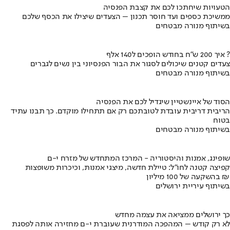
הטעויות שיחתכו לכם את קצבת הפנסיה
ממשיכת כספים ועד חוסר תכנון – הצעדים שיצילו את הכסף שלכם
בשיתוף מנורה מבטחים
איך 200 ש"ח בחודש הופכים ל140 אלף ?
צעדים קטנים שיכולים לסגור את הבור הפנסיוני בין נשים לגברים
בשיתוף מנורה מבטחים
הסוד של איינשטיין שיגדיל לכם את הפנסיה
הריבית דריבית עובדת לטובתכם רק אם תתחילו מוקדם. כך תבנו עתיד
בטוח
בשיתוף מנורה מבטחים
שופינג, אמנות והיסטוריה - המרכז המתחדש של מזרח י-ם
קפיצה קטנה לחו"ל: טיילת חדשה, מיצגי אמנות, וכיכרות משופצות
בהשקעה של 100 מיליון ₪
בשיתוף עיריית ירושלים
כך ירושלים ממציאה את עצמה מחדש
לא רק קודש – המהפכה המודרנית שעוברת י-ם מחזירה אותה לפסגת