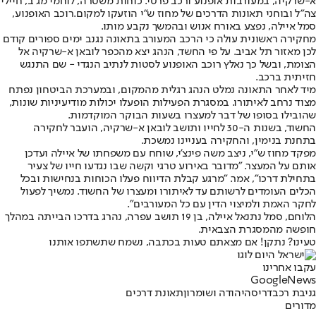
א-שרקיה, במעורבות אופנוע ורכב פרטי. כוחות משטרה, לוחמי מג"ב, חיילי
צה"ל ובוחני תאונות הדרכים של מחוז ש"י הוזעקו למקום.
רוכב האופנוע,
סמל איילה
, נפצע באורח אנוש ובהמשך נקבע מותו.
מחקירה ראשונית עולה כי הרכב המעורב בתאונה נגנב ימים ספורים קודם
לכן מאזור תל אביב. על פי החשד, הנהג יצא מהכפר לובאן א-שרקיה אל
הצומת, ובשל כך נאלץ רוכב האופנוע לסטות לנתיב הנגדי - שם התנגש
חזיתית ברכב.
מיד לאחר התאונה נמלט הנהג רגלית מהמקום, ובמערכת הביטחון נפתח
מצוד נרחב לאיתורו. במסגרת הפעילות הופעלו יכולות מודיעיניות שונות,
שהובילו בסופו של דבר למעצרו בשעות הבוקר המוקדמות.
החשוד, בשנות ה-30 לחייו ותושב לובאן א-שרקיה, הועבר לחקירה
בתחנת בנימין, והחקירה בעניינו נמשכת.
מפקד מחוז ש"י, ניצב משה פינצ'י, שוחח עם משפחתו של איילה ועדכן
אותם על המעצר. "מדובר באירוע טרגי וקשה שבו נגדעו חייו של צעיר
בתחילת דרכו", אמר. "מרגע קבלת הדיווח פעלו הכוחות בנחישות ובכל
הכלים העומדים לרשותם עד לאיתורו ומעצרו של החשוד. נמשיך לפעול
לחקר האמת ולמיצוי הדין עם כל המעורבים".
הלוחם, סמל נתנאל איילה, בן 19 תושב עפרה, נהרג בדרכו הבייתה במהלך
חופשה מהמסגרת הצבאית.
טעינו? נתקן! אם מצאתם טעות בכתבה, נשמח שתשתפו אותנו
עקבו אחרינו
G
o
o
g
l
e
News
גניבת רכב
דריסה
יהודה ושומרון
תאונת דרכים
מדורים