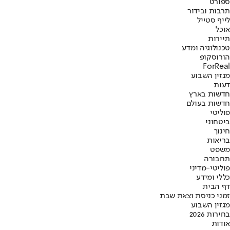
ספורט
תרבות ובידור
לייף סטייל
אוכל
תיירות
טכנולוגיה ומדע
הורוסקופ
ForReal
מגזין השבוע
דעות
חדשות בארץ
חדשות בעולם
פוליטי
ביטחוני
חינוך
בריאות
משפט
תחבורה
פוליטי-מדיני
כללי ומידע
דף הבית
זמני כניסת וצאת שבת
מגזין השבוע
בחירות 2026
אודות