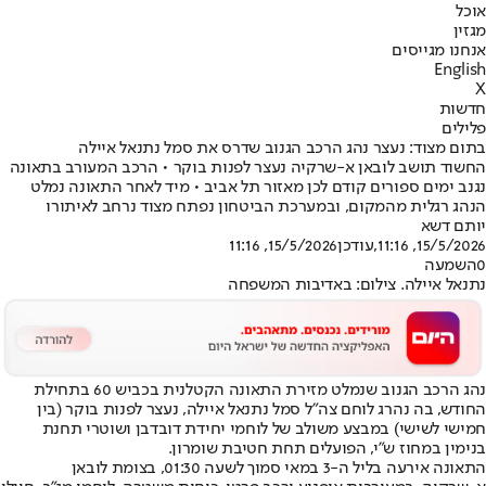
אוכל
מגזין
אנחנו מגייסים
English
X
חדשות
פלילים
בתום מצוד: נעצר נהג הרכב הגנוב שדרס את סמל נתנאל איילה
החשוד תושב לובאן א-שרקיה נעצר לפנות בוקר • הרכב המעורב בתאונה
נגנב ימים ספורים קודם לכן מאזור תל אביב • מיד לאחר התאונה נמלט
הנהג רגלית מהמקום, ובמערכת הביטחון נפתח מצוד נרחב לאיתורו
יותם דשא
15/5/2026, 11:16
,עודכן
15/5/2026, 11:16
0
השמעה
נתנאל איילה. צילום: באדיבות המשפחה
נהג הרכב הגנוב שנמלט מזירת התאונה הקטלנית בכביש 60 בתחילת
החודש, בה נהרג לוחם צה"ל סמל נתנאל איילה, נעצר לפנות בוקר (בין
חמישי לשישי) במבצע משולב של לוחמי יחידת דובדבן ושוטרי תחנת
בנימין במחוז ש"י, הפועלים תחת חטיבת שומרון.
התאונה אירעה בליל ה-3 במאי סמוך לשעה 01:30, בצומת לובאן