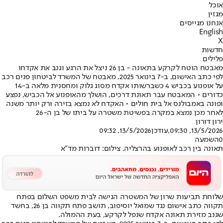
אוכל
מגזין
אנחנו מגייסים
English
X
חדשות
פלילים
מאבטח הוטח לקרקע בתאונה - בן 26 ניצל את הרגע וגנב את אקדחו
לפי כתב האישום, ב-7 בינואר 2025, מאבטח של המשרד לביטחון פנים רכב
על אופנוע בכביש 4 כשברשותו אקדח מסוג גלוק ומחסנית מלאה ב-14
כדורים • המאבטח עבר תאונת דרכים, הושלך מהאופנוע אל הכביש, נפצע
ופונה באמבולנס אל בית חולים • האקדח לא נמצא בזירה ורק יותר משנה
לאחר מכן נמצא במקרה בפשיטת משטרה על ביתו של בן ה-26
ירון דורון
13/5/2026, 09:30
,עודכן
13/5/2026, 09:32
0
השמעה
תאונה בין רכב לאופנוע בהרצליה. צילום: דוברות מד"א
שלוחת תביעות שרון של המשטרה הגישה לבית משפט השלום בפתח
תקווה כתב אישום נגד שמואל יוסיפוב, תושב פתח תקווה בן 26, בחשד
שגנב מזירת תאונה אקדח שנפל לקרקע, בעת ההמולה.