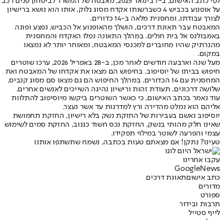
לפי כתב האישום, ב-7 בינואר 2025, מאבטח של המשרד לביטחון פנים רכב
על אופנוע בכביש 4 כשברשותו אקדח מסוג גלוק, אותו הוא נושא ברישיון
לצורך עבודתו, ומחסנית מלאה ב-14 כדורים.
המאבטח עבר תאונת דרכים, הושלך מהאופנוע אל הכביש, נפצע ופונה
באמבולנס אל בית חולים. במהלך התאונה נפלו האקדח והמחסנית
מהנרתיק שהיו מחוברים למכנסי המאבטח, ומאוחר יותר לא נמצאו
במקום.
מעל שנה וארבעה חודשים לאחר מכן, ב-28 באפריל 2026, ערכו שוטרים
חיפוש בביתו של יוסיפוב. בחיפוש הם מצאו את אקדחו של המאבטח ואת
המחסנית עם 14 הכדורים. במהלך החיפוש הם גם מצאו סם מסוג קנביס,
שלושה דרכונים, תעודת זהות ורישיון נהיגה השייכים לאנשים אחרים.
עוד נאמר בכתב האישום, כי כאשר השוטרים ביקשו מיוסיפוב להתלוות
אליהם הוא נמלט מהדירה ורץ למדרגות עד אשר נעצר.
יוסיפוב נאשם בעבירות של החזקת נשק בלא רישיון, החזקת תחמושת
שאינו חלק מהותי בנשק, החזקת נכס חשוד כגנוב, החזקת סמים לשימוש
עצמי והפרעה לשוטר במילוי תפקידו.
טעינו? נתקן! אם מצאתם טעות בכתבה, נשמח שתשתפו אותנו
עקבו אחרינו
G
o
o
g
l
e
News
כתב אישום
תאונת דרכים
מדורים
ספורט
תרבות ובידור
לייף סטייל