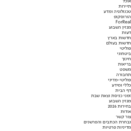
אוכל
תיירות
טכנולוגיה ומדע
הורוסקופ
ForReal
מגזין השבוע
דעות
חדשות בארץ
חדשות בעולם
פוליטי
ביטחוני
חינוך
בריאות
משפט
תחבורה
פוליטי-מדיני
כללי ומידע
דף הבית
זמני כניסת וצאת שבת
מגזין השבוע
בחירות 2026
אודות
צור קשר
נבחרת הכתבים והפרשנים
מדיניות פרטיות