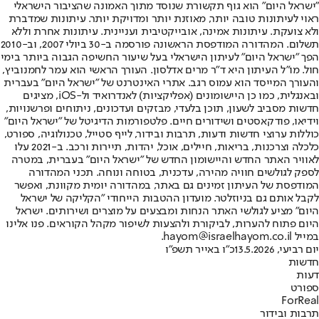
"ישראל היום" הוא גוף תקשורת שנוסד מתוך האמונה שהציבור הישראלי
ראוי לעיתונות טובה יותר, מאוזנת יותר ומדויקת יותר. עיתונות שמדברת
ולא צועקת. עיתונות אמינה, אובייקטיבית ועניינית. עיתונות אחרת וללא
תשלום. המהדורה המודפסת הראשונה פורסמה ב-30 ביולי 2007, וב-2010
הפך "ישראל היום" לעיתון הישראלי בעל שיעור החשיפה הגבוה ביותר בימי
חול. מו"ל העיתון היא ד"ר מרים אדלסון. העורך הראשי הוא עמר לחמנוביץ,
והעורך המייסד הוא עמוס רגב. אתרי האינטרנט של "ישראל היום" בעברית
ובאנגלית, כמו כן היישומונים (אפליקציות) לאנדרואיד ול-iOS, מציגים
חדשות מסביב לשעון, תוכן בלעדי, מבזקים ועדכונים, ניתוחים ופרשנויות,
וידיאו, פודקאסטים ושידורים חיים. פלטפורמות הדיגיטל של "ישראל היום"
כוללות ערוצי חדשות ודעות, תרבות ובידור, לייף סטייל, טכנולוגיה, ספורט,
כלכלה וצרכנות, בריאות, חיילים, אוכל, יהדות, תיירות ורכב. ב-2021 עלו
לאוויר האתר החדש והיישומון החדש של "ישראל היום" בעברית, במטרה
לספק לגולשים חוויה מהירה, עדכנית, בטוחה ונוחה. תכני המהדורה
המודפסת של העיתון זמינים גם באתר, במהדורה יומית מקוונת, ואפשר
לקבל אותם גם בניוזלטר. מועדון ההטבות הייחודי "הקליקה של ישראל
היום" מציע לגולשי האתר הנחות ומבצעים על מוצרים ושירותים. ישראל
היום פתוח להערות, לביקורת ולהצעות לשיפור מקהל הקוראים. פנו אלינו
במייל hayom@israelhayom.co.il.
יום רביעי, 13.5.2026
כ"ו באייר תשפ"ו
חדשות
דעות
ספורט
ForReal
תרבות ובידור