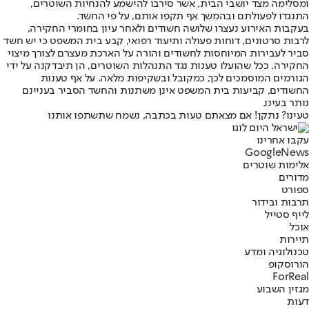
ומסלימה מצד יושבי הבית, אשר סירבו להישמע להנחיות השוטרים,
התנגדו לפעולתם ובהמשך אף תקפו אותם, על פי החשד.
בעקבות האירוע נעצרו שלושה חשודים ולאחר עיון בחומרי החקירה,
לרבות סרטונים, דוחות פעולה ותיעוד רפואי, קבע בית המשפט כי יש חשד
סביר לעבירות המיוחסות לחשודים והורה על הארכת מעצרם לצורך מיצוי
החקירה. ככל שהועלו טענות נגד התנהלות השוטרים, הן תיבדקנה על ידי
הגורמים המוסמכים לכך, כמקובל ובשקיפות מלאה. על אף טענות
החשודים, קביעות בית המשפט אינן משתנות והחשד הסביר בעניינם
נותר בעינו.
טעינו? נתקן! אם מצאתם טעות בכתבה, נשמח שתשתפו אותנו
עקבו אחרינו
G
o
o
g
l
e
News
אלימות שוטרים
מדורים
ספורט
תרבות ובידור
לייף סטייל
אוכל
תיירות
טכנולוגיה ומדע
הורוסקופ
ForReal
מגזין השבוע
דעות