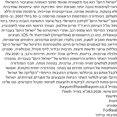
"ישראל היום" הוא גוף תקשורת שנוסד מתוך האמונה שהציבור הישראלי
ראוי לעיתונות טובה יותר, מאוזנת יותר ומדויקת יותר. עיתונות שמדברת
ולא צועקת. עיתונות אמינה, אובייקטיבית ועניינית. עיתונות אחרת וללא
תשלום. המהדורה המודפסת הראשונה פורסמה ב-30 ביולי 2007, וב-2010
הפך "ישראל היום" לעיתון הישראלי בעל שיעור החשיפה הגבוה ביותר בימי
חול. מו"ל העיתון היא ד"ר מרים אדלסון. העורך הראשי הוא עמר לחמנוביץ,
והעורך המייסד הוא עמוס רגב. אתרי האינטרנט של "ישראל היום" בעברית
ובאנגלית, כמו כן היישומונים (אפליקציות) לאנדרואיד ול-iOS, מציגים
חדשות מסביב לשעון, תוכן בלעדי, מבזקים ועדכונים, ניתוחים ופרשנויות,
וידיאו, פודקאסטים ושידורים חיים. פלטפורמות הדיגיטל של "ישראל היום"
כוללות ערוצי חדשות ודעות, תרבות ובידור, לייף סטייל, טכנולוגיה, ספורט,
כלכלה וצרכנות, בריאות, חיילים, אוכל, יהדות, תיירות ורכב. ב-2021 עלו
לאוויר האתר החדש והיישומון החדש של "ישראל היום" בעברית, במטרה
לספק לגולשים חוויה מהירה, עדכנית, בטוחה ונוחה. תכני המהדורה
המודפסת של העיתון זמינים גם באתר, במהדורה יומית מקוונת, ואפשר
לקבל אותם גם בניוזלטר. מועדון ההטבות הייחודי "הקליקה של ישראל
היום" מציע לגולשי האתר הנחות ומבצעים על מוצרים ושירותים. ישראל
היום פתוח להערות, לביקורת ולהצעות לשיפור מקהל הקוראים. פנו אלינו
במייל hayom@israelhayom.co.il.
יום שישי, 8.5.2026
כ"א באייר תשפ"ו
חדשות
דעות
ספורט
ForReal
תרבות ובידור