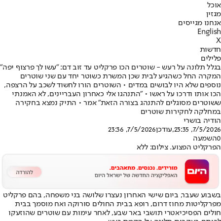
אוכל
מגזין
אנחנו מגייסים
English
X
חדשות
פלילים
בגלל תלונה על רעש - שוטרים הכו פרקליט עד זוב דם: "עשו לך פרצוף יפה"
המקרה החל כשהגיע לבית שכן המשרת כשוטר יחד עם שני שוטרים
נוספים שלא היו לבושים במדים • השוטרים הורו לחשוד לשכב על הרצפה,
הכו אותו ודרכו על ראשו • "התנהגו אלי כאחרון העבריינים, לא האמנתי
ששוטרים מסוגלים להתנהג בצורה הזאת" אמר • התיק נמצא בחקירה
במחלקה לחקירות שוטרים
הודיה בושרי
7/5/2026, 23:35
,עודכן
7/5/2026, 23:36
0
השמעה
הפרקליט הפצוע. צילום: ללא
בשבוע שעבר, ביום שישי האחרון נעצרו שלושה בני משפחה, בהם פרקליט
מפרקליטות מחוז דרום, רופא בבית החולים סורוקה ואח מוסמך בבית
חולים הפסיכיאטרי תושבי באר שבע, לאחר עימות עם שוטרים שהוזעקו