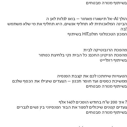
בשיתוף מנורה מבטחים
אל תישארו מאחור – בואו לגלות לאן ה-AI הולך
הבינה המלאכותית לא תחליף אנשים, היא תחליף את מי שלא משתמש
בה!
בשיתוף HIT,המכון הטכנולוגי חולון
מהפכת הרובוטיקה לבית
מהפכת הניקיון החכם: כל הבית נקי בלחיצת כפתור
בשיתוף רונלייט
הטעויות שיחתכו לכם את קצבת הפנסיה
ממשיכת כספים ועד חוסר תכנון – הצעדים שיצילו את הכסף שלכם
בשיתוף מנורה מבטחים
איך 200 ש"ח בחודש הופכים ל140 אלף ?
צעדים קטנים שיכולים לסגור את הבור הפנסיוני בין נשים לגברים
בשיתוף מנורה מבטחים