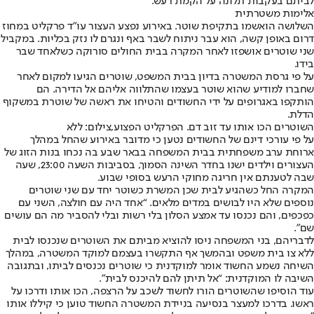
לביתם בעקבות תלונה על הקמת רעש.
אלימות משטרתית
השלושה הואשמו בתקיפת שוטר. באירוע נפצע העצור עו"ד פרקליט במחוז
דרום באופן קשה, הוא עבר ניתוח לשבר באף ונגרם לו נזק בכליות. במקביל
שני שוטרים אושפזו לאחר המקרה בבית החולים סורוקה כשלאחד שבר
בידו.
על פי גרסת המשטרה בדיון בבית המשפט, שוטרים הגיעו למקום לאחר
שחברו למודיע שהוא שוטר בעצמו שהתלווה אליהם אל הדירה. הם
הותקפו באגרופים על ידי החשודים והטיחו את ראשה של שוטרת במשקוף
הדלת.
השוטרים הכו אותו עד זוב דם. הפרקליט הפצוע,צילום: ללא
על פי עורכי דינם של החשודים נטען כי מדובר באירוע שהחל במהלך
ארוחת ערב משפחתית בבית המשפחה בבאר שבע בה נכחו בנות הזוג של
העצורים וילדים ישנו בחדר השינה הסמוך, בסביבות השעה 23:00, שעה
שבה לטענתם אין חריגה מחוקי הרעש בסופי שבוע.
המקרה החל כשהגיע לבית שכן המשרת כשוטר יחד עם שני שוטרים
נוספים שלא היו לבושים במדים מלאים. “אחד היה עם חולצה, השני עם
כפכפים, והם נכנסו עד אמצע הסלון בלי רשות ובלי להסביר מה הם עושים
שם”.
לדבריהם, בני המשפחה ניסו להוציא מביתם את השוטרים שנכנסו לבית
ללא צו בית משפט ובהמשך אף התקשרו בעצמם למוקד המשטרה, במהלך
השיחה נשמע החשוד אומר למוקדנית כי שוטרים נכנסים לביתו, ובתגובה
השיבה לו המוקדנית: “אל תיתן להם להיכנס לבית”.
עוד הוסיפו שהשוטרים הורו לחשוד לשכב על הרצפה, הכו אותו ודרכו על
ראשו. בדרכו למעצר בנסיעה בניידת המשטרה החשוד טוען כי קיללו אותו