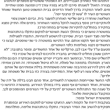
"התנהגו אלי כאחרון העבריינים, לא האמנתי ששוטרים מסוגלים להתנהג
בצורה הזאת" לטענתו סירבו להביא בפניו עורך דין ונמנעה ממנו שתיית
מים. לאחר המקרה בדרך לאחד הדיונים בבית המשפט טוען החשוד שאחד
השוטרים העיר לו "עשו לך פרצוף יפה".
השלושה שוחררו ביום שלישי האחרון למעצר בית, וביום ראשון צפוי
להתקיים דיון נוסף בבקשה להקל בתנאי השחרור. בימים אלה התיק נמצא
בחקירה במחלקה לחקירות שוטרים במחוז מרכז.
במשטרה טוענים כי במהלך הגעת השוטרים למקום נתקלו בהתנהגות
אלימה מצד יושבי הבית, שסירבו להישמע להנחיות, התנגדו לפעילות
השוטרים ואף תקפו אותם. עוד הדגישו במשטרה כי שני שופטים, קבעו כי
החשודים נקטו באלימות כלפי השוטרים.
מטעם עו”ד עלי אבו לבן, פרקליטו של אחד החשודים, נמסר בתגובה: “לא
ייתכן ששכן מחליט להסתייע בחבריו ולהיכנס לבתים של שכניו כדי
‘להשליט שם סדר’, ובהמשך הוא וחבריו יפרקו אנשים שבמקרה הם גם מלח
הארץ. תסתכלו בתמונה של סאלח, זה לא טיפול משטרתי, זה חורבן אמיתי.
לא ניתן להירגע מההבנה שארוחה משפחתית בדלת אמותיהם של אותם
אנשים, שלא עשו רע לאף אחד, הסתיימה בצורה כזו בבית של משפחה עם
ילדים”.
לפי החשד שמייחסת המשטרה לחשודים, אחד מהם חבט בדלת על ידה של
שוטרת, ואחד השוטרים אף נפצע בידו במהלך האירוע. במשטרה הדגישו כי
כל טענה נגד התנהלות השוטרים “תיבדק על ידי הגורמים המוסמכים לכך,
כמקובל ובשקיפות מלאה”
ממשטרת ישראל נמסר:
בעקבות דיווח על הקמת רעש, הוזעקו שוטרים למקום האירוע ובמסגרת
תפקידם להשיב את הסדר הציבורי, נתקלו בהתנהגות אלימה, מתלהמת