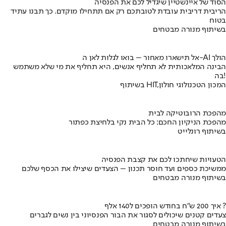
הסוד של איינשטיין שיגדיל לכם את הפנסיה
הריבית דריבית עובדת לטובתכם רק אם תתחילו מוקדם. כך תבנו עתיד
בטוח
בשיתוף מנורה מבטחים
אל תישארו מאחור – בואו לגלות לאן ה-AI הולך
הבינה המלאכותית לא תחליף אנשים, היא תחליף את מי שלא משתמש
בה!
בשיתוף HIT,המכון הטכנולוגי חולון
מהפכת הרובוטיקה לבית
מהפכת הניקיון החכם: כל הבית נקי בלחיצת כפתור
בשיתוף רונלייט
הטעויות שיחתכו לכם את קצבת הפנסיה
ממשיכת כספים ועד חוסר תכנון – הצעדים שיצילו את הכסף שלכם
בשיתוף מנורה מבטחים
איך 200 ש"ח בחודש הופכים ל140 אלף ?
צעדים קטנים שיכולים לסגור את הבור הפנסיוני בין נשים לגברים
בשיתוף מנורה מבטחים