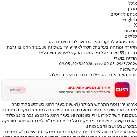
אוכל
מגזין
אנחנו מגייסים
English
X
חדשות
פלילים
בעת שהגיע לביקור בעיר: תושב לוד נרצח ברהט
חקירה נפתחה בעקבות חשד לאירוע ירי בשכונה 38 בעיר רהט בו נרצח
גבר בן 53 מלוד • על פי החשד הרקע לאירוע הוא פלילי
הודיה בושרי
29/3/2026, 09:05
,עודכן
29/3/2026, 09:05
0
השמעה
זירת האירוע ברהט. צילום: דוברות איחוד הצלה
אירוע ירי נוסף התרחש הבוקר (ראשון) בעיר רהט, כשתושב לוד נורה
למוות בעת ששהה בעיר. מטעם דוברות המשטרה נמסר כי חקירה נפתחה
בעקבות חשד לאירוע ירי בשכונה 38 בעיר רהט, בו נפצע גבר בן 53 מלוד
באורח קשה. הוא פונה מהמקום על ידי צוות מד"א, למרכז הרפואי סורוקה
בבאר שבע ושם נקבע מותו.
האירוע החל בשעה 09:27, עת התקבל דיווח במוקד 101 של מד"א במרחב