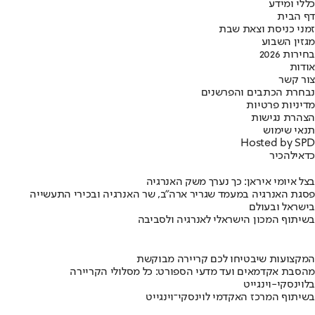
כללי ומידע
דף הבית
זמני כניסת וצאת שבת
מגזין השבוע
בחירות 2026
אודות
צור קשר
נבחרת הכתבים והפרשנים
מדיניות פרטיות
הצהרת נגישות
תנאי שימוש
Hosted by SPD
כדאי
להכיר
בצל איומי איראן: כך נערך משק האנרגיה
פסגת האנרגיה במעמד שגריר ארה"ב, שר האנרגיה ובכירי התעשייה
בישראל ובעולם
בשיתוף המכון הישראלי לאנרגיה ולסביבה
המקצועות שיבטיחו לכם קריירה מבוקשת
מהסבת אקדמאים ועד מדעי הספורט: כל מסלולי הקריירה
בלוינסקי-וינגייט
בשיתוף המרכז האקדמי לוינסקי־וינגייט