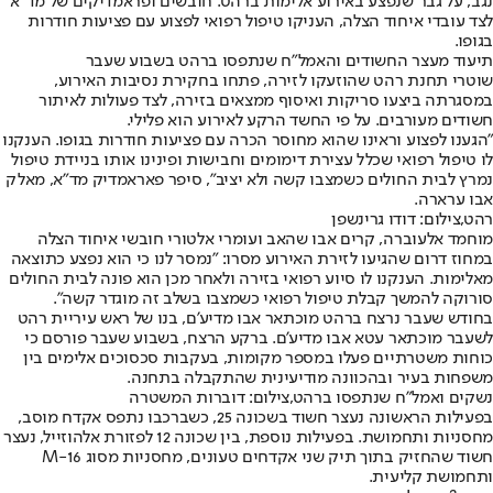
נגב, על גבר שנפצע באירוע אלימות ברהט. חובשים ופראמדיקים של מד"א
לצד עובדי איחוד הצלה, העניקו טיפול רפואי לפצוע עם פציעות חודרות
בגופו.
תיעוד מעצר החשודים והאמל"ח שנתפסו ברהט בשבוע שעבר
שוטרי תחנת רהט שהוזעקו לזירה, פתחו בחקירת נסיבות האירוע,
במסגרתה ביצעו סריקות ואיסוף ממצאים בזירה, לצד פעולות לאיתור
חשודים מעורבים. על פי החשד הרקע לאירוע הוא פלילי.
"הגענו לפצוע וראינו שהוא מחוסר הכרה עם פציעות חודרות בגופו. הענקנו
לו טיפול רפואי שכלל עצירת דימומים וחבישות ופינינו אותו בניידת טיפול
נמרץ לבית החולים כשמצבו קשה ולא יציב", סיפר פאראמדיק מד"א, מאלק
אבו ערארה.
רהט,צילום: דודו גרינשפן
מוחמד אלעוברה, קרים אבו שהאב ועומרי אלטורי חובשי איחוד הצלה
במחוז דרום שהגיעו לזירת האירוע מסרו: "נמסר לנו כי הוא נפצע כתוצאה
מאלימות. הענקנו לו סיוע רפואי בזירה ולאחר מכן הוא פונה לבית החולים
סורוקה להמשך קבלת טיפול רפואי כשמצבו בשלב זה מוגדר קשה".
בחודש שעבר נרצח ברהט מוכתאר אבו מדיע'ם, בנו של ראש עיריית רהט
לשעבר מוכתאר עטא אבו מדיע'ם. ברקע הרצח, בשבוע שעבר פורסם כי
כוחות משטרתיים פעלו במספר מקומות, בעקבות סכסוכים אלימים בין
משפחות בעיר ובהכוונה מודיעינית שהתקבלה בתחנה.
נשקים ואמל"ח שנתפסו ברהט,צילום: דוברות המשטרה
בפעילות הראשונה נעצר חשוד בשכונה 25, כשברכבו נתפס אקדח מוסב,
מחסניות ותחמושת. בפעילות נוספת, בין שכונה 12 לפזורת אלהוזייל, נעצר
חשוד שהחזיק בתוך תיק שני אקדחים טעונים, מחסניות מסוג M-16
ותחמושת קליעית.