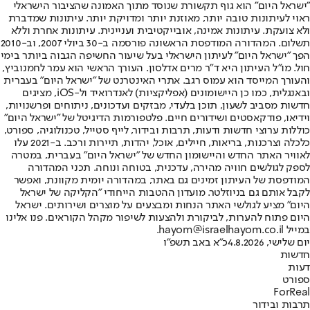
"ישראל היום" הוא גוף תקשורת שנוסד מתוך האמונה שהציבור הישראלי
ראוי לעיתונות טובה יותר, מאוזנת יותר ומדויקת יותר. עיתונות שמדברת
ולא צועקת. עיתונות אמינה, אובייקטיבית ועניינית. עיתונות אחרת וללא
תשלום. המהדורה המודפסת הראשונה פורסמה ב-30 ביולי 2007, וב-2010
הפך "ישראל היום" לעיתון הישראלי בעל שיעור החשיפה הגבוה ביותר בימי
חול. מו"ל העיתון היא ד"ר מרים אדלסון. העורך הראשי הוא עמר לחמנוביץ,
והעורך המייסד הוא עמוס רגב. אתרי האינטרנט של "ישראל היום" בעברית
ובאנגלית, כמו כן היישומונים (אפליקציות) לאנדרואיד ול-iOS, מציגים
חדשות מסביב לשעון, תוכן בלעדי, מבזקים ועדכונים, ניתוחים ופרשנויות,
וידיאו, פודקאסטים ושידורים חיים. פלטפורמות הדיגיטל של "ישראל היום"
כוללות ערוצי חדשות ודעות, תרבות ובידור, לייף סטייל, טכנולוגיה, ספורט,
כלכלה וצרכנות, בריאות, חיילים, אוכל, יהדות, תיירות ורכב. ב-2021 עלו
לאוויר האתר החדש והיישומון החדש של "ישראל היום" בעברית, במטרה
לספק לגולשים חוויה מהירה, עדכנית, בטוחה ונוחה. תכני המהדורה
המודפסת של העיתון זמינים גם באתר, במהדורה יומית מקוונת, ואפשר
לקבל אותם גם בניוזלטר. מועדון ההטבות הייחודי "הקליקה של ישראל
היום" מציע לגולשי האתר הנחות ומבצעים על מוצרים ושירותים. ישראל
היום פתוח להערות, לביקורת ולהצעות לשיפור מקהל הקוראים. פנו אלינו
במייל hayom@israelhayom.co.il.
יום שלישי, 4.8.2026
כ"א באב תשפ"ו
חדשות
דעות
ספורט
ForReal
תרבות ובידור