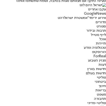
טעינו? נתקן! אם מצאתם טעות בכתבה, נשמח שתשתפו אותנו
עקבו אחרינו
G
o
o
g
l
e
News
אירוע ירי
מד"א
משטרת ישראל
רהט
מדורים
ספורט
תרבות ובידור
לייף סטייל
אוכל
תיירות
טכנולוגיה ומדע
הורוסקופ
ForReal
מגזין השבוע
דעות
חדשות בארץ
חדשות בעולם
פוליטי
ביטחוני
חינוך
בריאות
משפט
תחבורה
פוליטי-מדיני