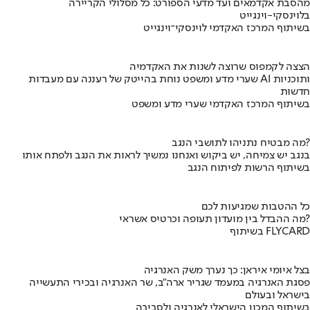
מהסבת אקדמאים ועד מדעי הספורט: כל מסלולי הקריירה
בלוינסקי-וינגייט
בשיתוף המרכז האקדמי לוינסקי־וינגייט
הצצה לקמפוס שרוצה לשנות את האקדמיה
שערי מדע ומשפט נוחת בהייטק של רעננה עם מעבדות AI ותוכניות
חדשות
בשיתוף המרכז האקדמי שערי מדע ומשפט
מה מבטיח נתניהו לתושבי הנגב?
בנגב יש צמיחה, יש ביקוש ואנחנו נמשיך לראות את הנגב ולפתח אותו
בשיתוף הרשות לפיתוח הנגב
כל ההטבות שמגיעות לכם
מה ההבדל בין מועדון תעופה וכרטיס אשראי?
בשיתוף FLYCARD
בצל איומי איראן: כך נערך משק האנרגיה
פסגת האנרגיה במעמד שגריר ארה"ב, שר האנרגיה ובכירי התעשייה
בישראל ובעולם
בשיתוף המכון הישראלי לאנרגיה ולסביבה