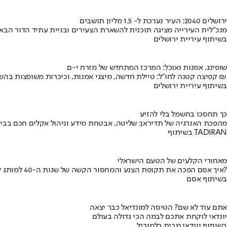
ירושלים 2040: העיר נערכת ל- 1.5 מליון תושבים
מנכ"לית העירייה מציגה תוכנית להשארת הצעירים ובניית עתיד הדור הבא
בשיתוף עיריית ירושלים
שופינג, אמנות ואוכל: המרכז המתחדש של מזרח י-ם
קפיצה קטנה לחו"ל: טיילת חדשה, מיצגי אמנות, וכיכרות משופצות בהשקעה של 100 מיליון ₪
בשיתוף עיריית ירושלים
כך תחסכו בחשמל בלי להזיע
מהפכת האנרגיה של תדיראן: שליטה, אבטחת מידע וניהול אקלים חכם בבי
בשיתוף TADIRAN
מאחורי הקלעים של הטעם הישראלי
איך אסם הפכה את תקופת הצנע והמחסור הקשה של שנות ה-40 למותג לאומי?
בשיתוף אסם
אתם עוד לא שם? הטיסה למונדיאל כבר יצאה
יונדאי לוקחת אתכם לבמה הכי גדולה בעולם
בשיתוף יונדאי מבית כלמוביל