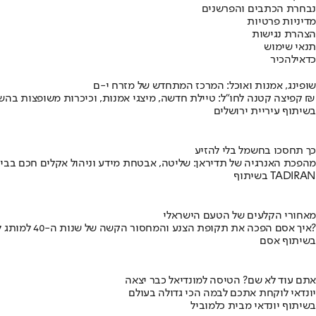
נבחרת הכתבים והפרשנים
מדיניות פרטיות
הצהרת נגישות
תנאי שימוש
כדאי
להכיר
שופינג, אמנות ואוכל: המרכז המתחדש של מזרח י-ם
קפיצה קטנה לחו"ל: טיילת חדשה, מיצגי אמנות, וכיכרות משופצות בהשקעה של 100 מיליון ₪
בשיתוף עיריית ירושלים
כך תחסכו בחשמל בלי להזיע
מהפכת האנרגיה של תדיראן: שליטה, אבטחת מידע וניהול אקלים חכם בבי
בשיתוף TADIRAN
מאחורי הקלעים של הטעם הישראלי
איך אסם הפכה את תקופת הצנע והמחסור הקשה של שנות ה-40 למותג לאומי?
בשיתוף אסם
אתם עוד לא שם? הטיסה למונדיאל כבר יצאה
יונדאי לוקחת אתכם לבמה הכי גדולה בעולם
בשיתוף יונדאי מבית כלמוביל