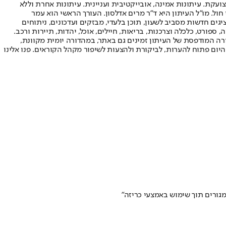
ועקת. עיתונות אמינה, אובייקטיבית ועניינית. עיתונות אחרת וללא
עור החשיפה הגבוה ביותר בימי חול. מו"ל העיתון היא ד"ר מרים אדלסון. העורך הראשי הוא עמר
 והעורך המייסד הוא עמוס רגב. אתרי האינטרנט של "ישראל היום" בעברית ובאנגלית, כמו כן היישומונים (אפליקציות) לאנדרואיד ול-iOS, מציגים חדשות מסביב לשעון, תוכן בלעדי, מבזקים ועדכונים, ניתוחים
, ספורט, כלכלה וצרכנות, בריאות, חיילים, אוכל, יהדות, תיירות ורכב.
דורה המודפסת של העיתון זמינים גם באתר, במהדורה יומית מקוונת,
היום פתוח להערות, לביקורת ולהצעות לשיפור מקהל הקוראים. פנו אלינו
מגורים תוך שימוש באמצעי כריזה"