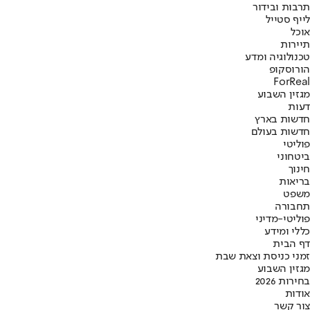
תרבות ובידור
לייף סטייל
אוכל
תיירות
טכנולוגיה ומדע
הורוסקופ
ForReal
מגזין השבוע
דעות
חדשות בארץ
חדשות בעולם
פוליטי
ביטחוני
חינוך
בריאות
משפט
תחבורה
פוליטי-מדיני
כללי ומידע
דף הבית
זמני כניסת וצאת שבת
מגזין השבוע
בחירות 2026
אודות
צור קשר