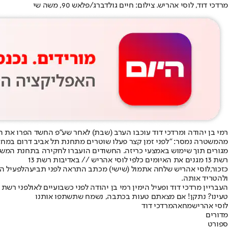
מרדכי דוד, לוסי אהריש. צילום: חיים גולדברג/פלאש 90, משה שי
רמי בן יהודה ומרדכי דוד עוכבו הערב (שבת) לאחר שע"פ החשד הפרו את ה
מהמשטרה נמסר: "לפני זמן קצר פעלו שוטרים מתחנת תל אביב דרום במחא
מגורים תוך שימוש באמצעי כריזה. החשודים הועברו לחקירה בתחנת המש
רשת 13 מגנים את האיומים כלפי לוסי אהריש // באדיבות רשת 13
כזכור,
לוסי אהריש שלחה אתמול (שישי) מכתב התראה לפני תביעה
לפעיל ה
ולהטריד אותה
.
ה
עבריין מרדכי דוד ופעיל הימין רמי בן יהודה לפני כשבועיים לאולפני רשת 13
טעינו? נתקן! אם מצאתם טעות בכתבה, נשמח שתשתפו אותנו
לוסי אהריש
מחאה
מרדכי דוד
מדורים
ספורט