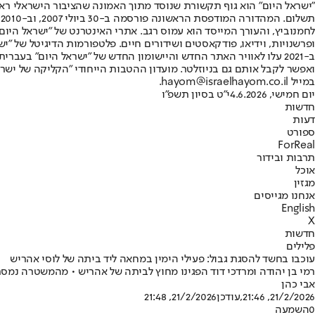
"ישראל היום" הוא גוף תקשורת שנוסד מתוך האמונה שהציבור הישראלי ראוי 
ת
ופרשנויות, וידיאו, פודקאסטים ושידורים חיים. פלטפורמות הדיגיטל של "ישרא
ב-2021 עלו לאוויר האתר החדש והיישומון החדש של "ישראל היום" בע
ואפשר לקבל אותם גם בניוזלטר. מועדון ההטבות הייחודי "הקליקה של ישרא
במייל hayom@israelhayom.co.il.
יום חמישי, 4.6.2026
י"ט בסיון תשפ"ו
חדשות
דעות
ספורט
ForReal
תרבות ובידור
אוכל
מגזין
אנחנו מגייסים
English
X
חדשות
פלילים
עוכבו בחשד להסגת גבול: פעילי הימין במחאה ליד ביתה של לוסי אהריש
רמי בן יהודה ומרדכי דוד הפגינו מחוץ לביתה של אהריש • מהמשטרה נמסר:
אבי כהן
21/2/2026, 21:46
,עודכן
21/2/2026, 21:48
0
השמעה