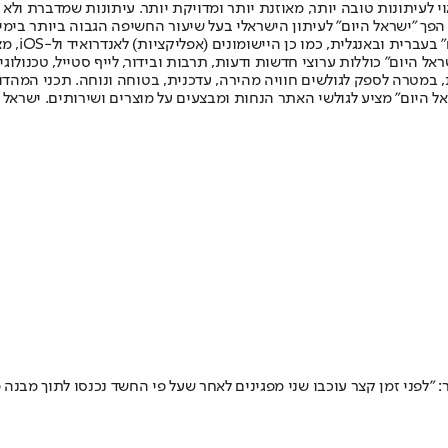
לעיתונות טובה יותר, מאוזנת יותר ומדויקת יותר. עיתונות שמדברת ולא צ
שלום. המהדורה המודפסת הראשונה פורסמה ב-30 ביולי 2007, וב-2010 הפך "ישראל היום" לעיתון הישראלי בעל שי
לחמנוביץ,
ל היום" כוללות ערוצי חדשות ודעות, תרבות ובידור, לייף סטייל, טכנולוגיה
ברית, במטרה לספק לגולשים חוויה מהירה, עדכנית, בטוחה ונוחה. תכני המה
ל היום" מציע לגולשי האתר הנחות ומבצעים על מוצרים ושירותים. ישראל 
 "לפני זמן קצר עוכבו שני מפגינים לאחר שעל פי החשד נכנסו לתוך מבנה 