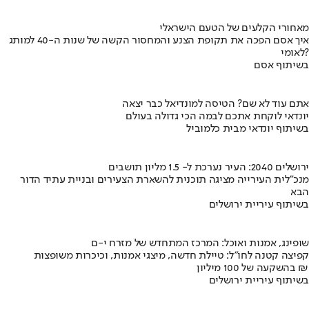
מאחורי הקלעים של הטעם הישראלי
איך אסם הפכה את תקופת הצנע והמחסור הקשה של שנות ה-40 למותג
לאומי?
בשיתוף אסם
אתם עוד לא שם? הטיסה למונדיאל כבר יצאה
יונדאי לוקחת אתכם לבמה הכי גדולה בעולם
בשיתוף יונדאי מבית כלמוביל
ירושלים 2040: העיר נערכת ל- 1.5 מליון תושבים
מנכ"לית העירייה מציגה תוכנית להשארת הצעירים ובניית עתיד הדור
הבא
בשיתוף עיריית ירושלים
שופינג, אמנות ואוכל: המרכז המתחדש של מזרח י-ם
קפיצה קטנה לחו"ל: טיילת חדשה, מיצגי אמנות, וכיכרות משופצות
בהשקעה של 100 מיליון ₪
בשיתוף עיריית ירושלים