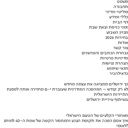
משפט
תחבורה
פוליטי-מדיני
כללי ומידע
דף הבית
זמני כניסת וצאת שבת
מגזין השבוע
בחירות 2026
אודות
צור קשר
נבחרת הכתבים והפרשנים
מדיניות פרטיות
הצהרת נגישות
תנאי שימוש
כדאי
להכיר
כך ירושלים ממציאה את עצמה מחדש
לא רק קודש – המהפכה המודרנית שעוברת י-ם מחזירה אותה לפסגת
התיירות הישראלית
בשיתוף עיריית ירושלים
מאחורי הקלעים של הטעם הישראלי
איך אסם הפכה את תקופת הצנע והמחסור הקשה של שנות ה-40 למותג
לאומי?