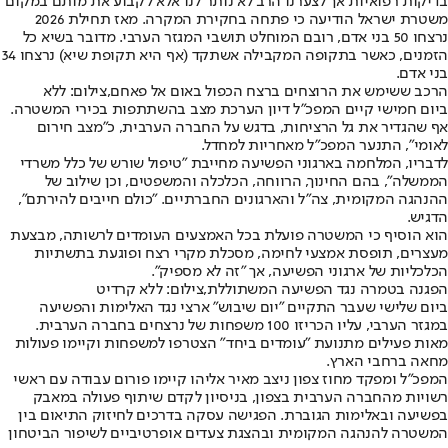
בדיקות רפואיות אך לצערנו הרב לא נותר לנו אלא לקבוע את מותם במקום"
משטרת ישראל הודיעה כי פתחה בחקירת המקרה. מאז תחילת 2026
נרצחו 50 בני אדם, רובם המוחלט תושבי המגזר הערבי. מדובר בשיא כל
הזמנים, כאשר בתקופה המקבילה אשתקד (אף היא תקופת שיא) נרצחו 34
בני אדם.
הרכב ששימש את הרוצחים ברצח הכפול באום אל פאחם,צילום: ללא
ביום חמישי קיים המפכ"ל דיון הערכת מצב בהשתתפות בכירי המשטרה.
אף שהגדיר את גל הרציחות, בדגש על החברה הערבית, כ"מצב חירום
לאומי", התנער המפכ"ל מאחריות למחדל.
לדבריו, המלחמה בארגוני הפשיעה מחייבת "טיפול שורש של כלל משרדי
הממשלה", בהם החינוך, הרווחה, הכלכלה והמשפטים, וכן שילוב של
ההנהגה המקומית, צה"ל והארגונים החברתיים. "כולם חייבים להירתם",
הדגיש.
הוא הוסיף כי המשטרה פועלת בכל האמצעים העומדים לרשותה, מבצעת
מעצרים, תופסת אמצעי לחימה, מסכלת מקרי רצח ופוגעת בתשתיות
הכלכליות של ארגוני הפשיעה, אך "זה לא מספיק".
הפגנה בטמרה נגד הפשיעה המשתוללת,צילום: ללא קרדיט
ביום שלישי שעבר התקיים "יום שיבוש" ארצי נגד האלימות והפשיעה
במגזר הערבי, עליו הכריזו 100 משפחות של נרצחים בחברה הערבית.
מאות פעילים מתנועת "עומדים ביחד" הצטרפו למשפחות וקיימו פעולות
מחאה ברחבי הארץ.
המפכ"ל ומפקד מחוז צפון ניצב מאיר אליהו קיימו פורום עבודה עם ראשי
רשויות מהחברה הערבית בצפון, בניסיון לקדם שיתוף פעולה במאבק
בפשיעה ובאלימות הגוברת. הפגישה עסקה בדרכים לחיזוק התיאום בין
המשטרה להנהגה המקומית ובהצגת צעדים אופרטיביים לשיפור הביטחון