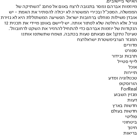
האישי ביישובים.
מיוזמות אברהם נמסר בתגובה לרצח באום אל פחם
: "השתיקה של
הממשלה, המפכ״ל ובכירי המשטרה לא יכולה להסתיר את האמת - יש
אובדן משילות מוחלט ברחובות ישראל. הפשיעה המשתוללת היא לא גזירת
גורל, אלא החלטה שלא לפתור אותה. יש ליישם באופן מיידי את תכנית 12
הנקודות של יוזמות אברהם כדי להתחיל להחזיר את השקט לרחובות".
טעינו? נתקן! אם מצאתם טעות בכתבה, נשמח שתשתפו אותנו
המגזר הערבי
משטרת ישראל
רצח
מדורים
ספורט
תרבות ובידור
לייף סטייל
אוכל
תיירות
טכנולוגיה ומדע
הורוסקופ
ForReal
מגזין השבוע
דעות
חדשות בארץ
חדשות בעולם
פוליטי
ביטחוני
חינוך
בריאות