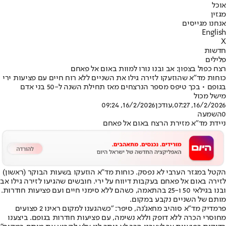
אוכל
מגזין
אנחנו מגייסים
English
X
חדשות
פלילים
רצח כפול בצפון: אב ובנו נורו למוות באום אל פאחם
כוחות מד"א שהוזעקו לזירה גילו את השניים ללא רוח חיים עם פציעות ירי
בגופם • בכך טיפס מספר הנרצחים מאז תחילת השנה ל-50 בני אדם
מישל מכול
16/2/2026, 07:27
,עודכן
16/2/2026, 09:24
0
השמעה
ניידת מד"א מזירת הרצח באום אל פאחם
הקטל במגזר הערבי לא נפסק. כוחות מד"א הוזעקו בשעות הבוקר (ראשון)
לזירה באום אל פאחם בעקבות דיווח על ירי. חובשים שהגיעו לזירה גילו אב
ובנו בגילאי 50 ו-25 בהתאמה, כשהם ללא סימני חיים ועם פציעות חודרות.
מותם של השניים נקבע במקום.
פרמדיק מד"א סוהיב מחאג'נה, סיפר: "כשהגענו למקום ראינו 2 פצועים
מחוסרי הכרה ללא דופק וללא נשימה, עם פציעות חודרות בגופם. ביצענו