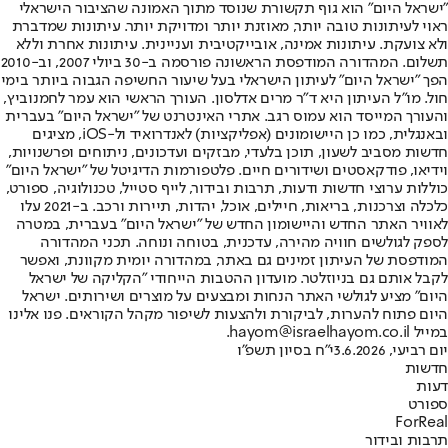
"ישראל היום" הוא גוף תקשורת שנוסד מתוך האמונה שהציבור הישראלי
ראוי לעיתונות טובה יותר, מאוזנת יותר ומדויקת יותר. עיתונות שמדברת
ולא צועקת. עיתונות אמינה, אובייקטיבית ועניינית. עיתונות אחרת וללא
תשלום. המהדורה המודפסת הראשונה פורסמה ב-30 ביולי 2007, וב-2010
הפך "ישראל היום" לעיתון הישראלי בעל שיעור החשיפה הגבוה ביותר בימי
חול. מו"ל העיתון היא ד"ר מרים אדלסון. העורך הראשי הוא עמר לחמנוביץ,
והעורך המייסד הוא עמוס רגב. אתרי האינטרנט של "ישראל היום" בעברית
ובאנגלית, כמו כן היישומונים (אפליקציות) לאנדרואיד ול-iOS, מציגים
חדשות מסביב לשעון, תוכן בלעדי, מבזקים ועדכונים, ניתוחים ופרשנויות,
וידיאו, פודקאסטים ושידורים חיים. פלטפורמות הדיגיטל של "ישראל היום"
כוללות ערוצי חדשות ודעות, תרבות ובידור, לייף סטייל, טכנולוגיה, ספורט,
כלכלה וצרכנות, בריאות, חיילים, אוכל, יהדות, תיירות ורכב. ב-2021 עלו
לאוויר האתר החדש והיישומון החדש של "ישראל היום" בעברית, במטרה
לספק לגולשים חוויה מהירה, עדכנית, בטוחה ונוחה. תכני המהדורה
המודפסת של העיתון זמינים גם באתר, במהדורה יומית מקוונת, ואפשר
לקבל אותם גם בניוזלטר. מועדון ההטבות הייחודי "הקליקה של ישראל
היום" מציע לגולשי האתר הנחות ומבצעים על מוצרים ושירותים. ישראל
היום פתוח להערות, לביקורת ולהצעות לשיפור מקהל הקוראים. פנו אלינו
במייל hayom@israelhayom.co.il.
יום רביעי, 3.6.2026
י"ח בסיון תשפ"ו
חדשות
דעות
ספורט
ForReal
תרבות ובידור