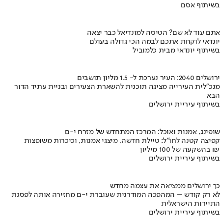
בשיתוף אסם
אתם עוד לא שם? הטיסה למונדיאל כבר יצאה
יונדאי לוקחת אתכם לבמה הכי גדולה בעולם
בשיתוף יונדאי מבית כלמוביל
ירושלים 2040: העיר נערכת ל- 1.5 מליון תושבים
מנכ"לית העירייה מציגה תוכנית להשארת הצעירים ובניית עתיד הדור
הבא
בשיתוף עיריית ירושלים
שופינג, אמנות ואוכל: המרכז המתחדש של מזרח י-ם
קפיצה קטנה לחו"ל: טיילת חדשה, מיצגי אמנות, וכיכרות משופצות
בהשקעה של 100 מיליון ₪
בשיתוף עיריית ירושלים
כך ירושלים ממציאה את עצמה מחדש
לא רק קודש – המהפכה המודרנית שעוברת י-ם מחזירה אותה לפסגת
התיירות הישראלית
בשיתוף עיריית ירושלים