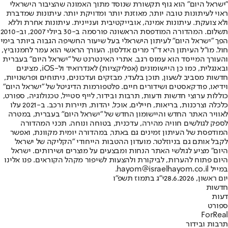
"ישראל היום" הוא גוף תקשורת שנוסד מתוך האמונה שהציבור הישראלי
ראוי לעיתונות טובה יותר, מאוזנת יותר ומדויקת יותר. עיתונות שמדברת
ולא צועקת. עיתונות אמינה, אובייקטיבית ועניינית. עיתונות אחרת וללא
תשלום. המהדורה המודפסת הראשונה פורסמה ב-30 ביולי 2007, וב-2010
הפך "ישראל היום" לעיתון הישראלי בעל שיעור החשיפה הגבוה ביותר בימי
חול. מו"ל העיתון היא ד"ר מרים אדלסון. העורך הראשי הוא עמר לחמנוביץ,
והעורך המייסד הוא עמוס רגב. אתרי האינטרנט של "ישראל היום" בעברית
ובאנגלית, כמו כן היישומונים (אפליקציות) לאנדרואיד ול-iOS, מציגים
חדשות מסביב לשעון, תוכן בלעדי, מבזקים ועדכונים, ניתוחים ופרשנויות,
וידיאו, פודקאסטים ושידורים חיים. פלטפורמות הדיגיטל של "ישראל היום"
כוללות ערוצי חדשות ודעות, תרבות ובידור, לייף סטייל, טכנולוגיה, ספורט,
כלכלה וצרכנות, בריאות, חיילים, אוכל, יהדות, תיירות ורכב. ב-2021 עלו
לאוויר האתר החדש והיישומון החדש של "ישראל היום" בעברית, במטרה
לספק לגולשים חוויה מהירה, עדכנית, בטוחה ונוחה. תכני המהדורה
המודפסת של העיתון זמינים גם באתר, במהדורה יומית מקוונת, ואפשר
לקבל אותם גם בניוזלטר. מועדון ההטבות הייחודי "הקליקה של ישראל
היום" מציע לגולשי האתר הנחות ומבצעים על מוצרים ושירותים. ישראל
היום פתוח להערות, לביקורת ולהצעות לשיפור מקהל הקוראים. פנו אלינו
במייל hayom@israelhayom.co.il.
יום ראשון, 28.6.2026
י"ג בתמוז תשפ"ו
חדשות
דעות
ספורט
ForReal
תרבות ובידור