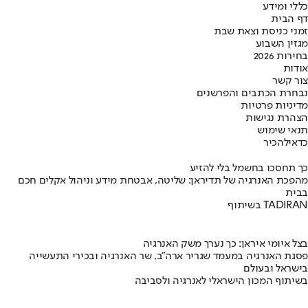
כללי ומידע
דף הבית
זמני כניסת וצאת שבת
מגזין השבוע
בחירות 2026
אודות
צור קשר
נבחרת הכתבים והפרשנים
מדיניות פרטיות
הצהרת נגישות
תנאי שימוש
כדאי
להכיר
כך תחסכו בחשמל בלי להזיע
מהפכת האנרגיה של תדיראן: שליטה, אבטחת מידע וניהול אקלים חכם
בבית
בשיתוף TADIRAN
בצל איומי איראן: כך נערך משק האנרגיה
פסגת האנרגיה במעמד שגריר ארה"ב, שר האנרגיה ובכירי התעשייה
בישראל ובעולם
בשיתוף המכון הישראלי לאנרגיה ולסביבה