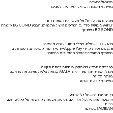
בישראל ובעולם
בשיתוף המכון הישראלי לאנרגיה ולסביבה
צובעים את הבית? אל תעשו את הטעות הזו
מומחה BG BOND עושה סדר על המדפים ומציג את מותג הצבע SIMPLY
בשיתוף BG BOND
שיא של 600 מיליון שקל: הטוטו עושה מהפיכה
יחסי הימור משופרים, הפקדות ב-Apple Pay ותשלום זכיות מיידי
בשיתוף המועצה להסדר ההימורים בספורט
הפרויקט החדש שמסקרן רוכשים בפתח תקווה
קבוצת אלמוג מציגה את פרויקט MALA: מגדלי הפרימיום האחרונים
בפתח תקווה
בשיתוף קבוצת אלמוג
כך תחסכו בחשמל בלי להזיע
מהפכת האנרגיה של תדיראן: שליטה, אבטחת מידע וניהול אקלים חכם
בבית
בשיתוף TADIRAN