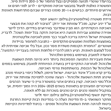
בהיעדר שוטרי תנועה מספיקים ובצל מחסור של כ-200 ניידות סיור,
המשטרה נאלצת לפעול במבצעי אכיפה ממוקדים - לרוב לפני חגים או
אירועים מיוחדים. כבישים 4 ו-20 סומנו כצירים שבהם מתרחשות תאונות
רבות.
ניידת משטרה (אילוסטרציה),צילום: יהשוע יוסף
עו"ד יניב יעקב, מנכ"ל עמותת אור ירוק: "הציבור לא קונה את מבצעי
האכיפה הנקודתיים. הוא מבין שמדובר באירועים בודדים. הדרך לייצר
אווירה שתמנע עבירות תנועה היא אכיפה חזקה בכל ימות השנה". לדבריו,
משטרת ישראל הייתה צריכה לעבור כבר מזמן לאכיפה אלקטרונית
באמצעות מצלמות ואמצעים מתקדמים - כתגובה למחסור בניידות
ושוטרים. "החמרת הקנסות משדרת מסר נכון, אבל בלי אכיפה אמיתית לא
נוכל לצמצם תאונות. הגיע הזמן להכריז מלחמת חורמה בעברייני התנועה".
הוועדה למאבק בשימוש בסמים ואלכוהול
אחת מעבירות התנועה המסוכנות ביותר היא נהיגה תחת השפעת
אלכוהול. לאחרונה התקיים דיון בוועדה המיוחדת למאבק בשימוש בסמים
ואלכוהול של הכנסת, בהשתתפות גורמי האכיפה.
בדיון קרא מנכ"ל איגוד הביטוח, ישראל מימון, לשלול כיסוי ביטוחי מנהג
שינהג תחת השפעת אלכוהול - הצעה שזוכה לתמיכת עמותת אור ירוק
וכלל גופי האכיפה. קצין בוחנים ארצי במשטרה ציין כי שיעור הנהגים
השיכורים המעורבים בתאונות בשנים 2024-2025 היה נמוך יחסית, אך
במקביל נתפסו נהגים רבים נוהגים בשכרות גם ללא תאונה.
בדיקת ינשוף (אילוסטרציה),צילום: צילום: יוסי זליגר
מחקר השוואתי ב-15 מדינות העלה כי במדינות רבות קיימת החרגת
ביטוח לנהיגה תחת השפעת אלכוהול וסמים - בניגוד למדיניות הקיימת
בישראל.