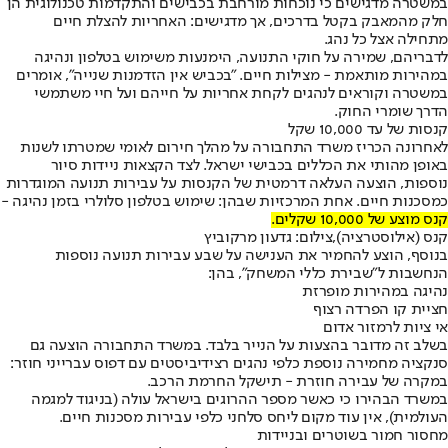
במשטרה מדגישים כי נוכחות מורחבת בכבישים והתקדמות טכנולוגית הן
חלק מהמאבק בקטל בדרכים, אך מדגישים: האחריות להצלת חיים
מתחילה אצל כל נהג.
לדבריהם, שמירה על חוקי התנועה, הימנעות משימוש בטלפון ונהיגה
במהירות מותאמת - מצילות חיים. "בכביש אין הזדמנות שנייה", אומרים
במשטרה וקוראים לנהגים לקחת אחריות על חייהם ועל חיי משתמשי
הדרך שומרי החוק.
קנסות של עד 10,000 שקל
לאחרונה הכריז משרד התחבורה על מהלך חירום לאומי שמטרתו לשנות
באופן מהותי את הכללים בכבישי ישראל
. לצד הקצאות ניידות סיור
נוספות, הוצעה העלאה דרמטית של הקנסות על עבירות תנועה המוגדרות
כמסכנות חיים. אחת המרכזיות שבהן: שימוש בטלפון סלולרי בזמן נהיגה -
קנס מוצע של 10,000 שקלים.
קנס (אילוסטרציה),צילום: גדעון מרקוביץ
בנוסף, הוצע להחמיר את הענישה על שבע עבירות תנועה נוספות
הנחשבות ל"שבירת כללי המשחק", בהן:
נהיגה במהירות מופרזת
חציית קו הפרדה רצוף
אי ציות לרמזור אדום
בשלב זה מדובר בהצעות על הנייר בלבד. במשרד התחבורה הוצעה גם
סנקציה מחמירה נוספת כלפי נהגים רצידיביסטים עם דפוס עברייני חוזר:
במקרה של עבירה חוזרת - תישקל החרמת הרכב.
במשרד הבהירו כי כאשר מספר ההרוגים בישראל עולה (בניגוד למגמה
העולמית), אין עוד מקום ליחס סלחני כלפי עבירות מסכנות חיים.
מחסור חמור בשוטרים ובניידות