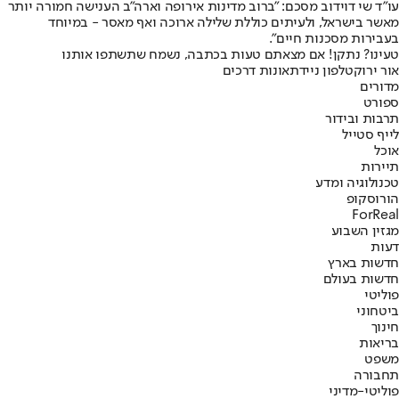
עו"ד שי דוידוב מסכם: "ברוב מדינות אירופה וארה"ב הענישה חמורה יותר
מאשר בישראל, ולעיתים כוללת שלילה ארוכה ואף מאסר - במיוחד
בעבירות מסכנות חיים".
טעינו? נתקן! אם מצאתם טעות בכתבה, נשמח שתשתפו אותנו
אור ירוק
טלפון נייד
תאונות דרכים
מדורים
ספורט
תרבות ובידור
לייף סטייל
אוכל
תיירות
טכנולוגיה ומדע
הורוסקופ
ForReal
מגזין השבוע
דעות
חדשות בארץ
חדשות בעולם
פוליטי
ביטחוני
חינוך
בריאות
משפט
תחבורה
פוליטי-מדיני