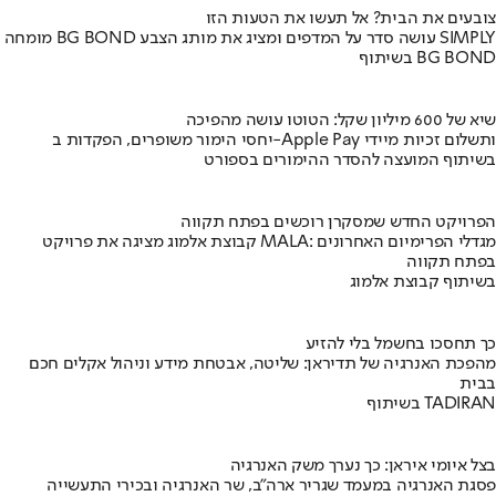
צובעים את הבית? אל תעשו את הטעות הזו
מומחה BG BOND עושה סדר על המדפים ומציג את מותג הצבע SIMPLY
בשיתוף BG BOND
שיא של 600 מיליון שקל: הטוטו עושה מהפיכה
יחסי הימור משופרים, הפקדות ב-Apple Pay ותשלום זכיות מיידי
בשיתוף המועצה להסדר ההימורים בספורט
הפרויקט החדש שמסקרן רוכשים בפתח תקווה
קבוצת אלמוג מציגה את פרויקט MALA: מגדלי הפרימיום האחרונים
בפתח תקווה
בשיתוף קבוצת אלמוג
כך תחסכו בחשמל בלי להזיע
מהפכת האנרגיה של תדיראן: שליטה, אבטחת מידע וניהול אקלים חכם
בבית
בשיתוף TADIRAN
בצל איומי איראן: כך נערך משק האנרגיה
פסגת האנרגיה במעמד שגריר ארה"ב, שר האנרגיה ובכירי התעשייה