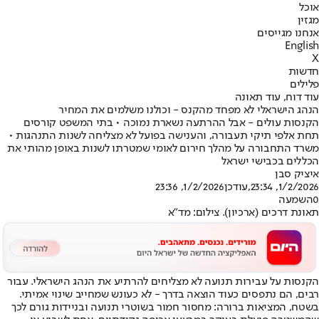
אוכל
מגזין
אנחנו מגייסים
English
X
חדשות
פלילים
עוד דוח, עוד תאונה
הנהג הישראלי לא מפחד מהקנס - וכולנו משלמים את המחיר
הקנסות עולים - אבל ההרתעה נשארת נמוכה • בתי המשפט קורסים
תחת אלפי תיקי תעבורה, והענישה בפועל לא מצליחה לשנות התנהגות •
משרד התחבורה על מהלך חירום לאומי שמטרתו לשנות באופן מהותי את
הכללים בכבישי ישראל
איציק סבן
1/2/2026, 23:34
,עודכן
1/2/2026, 23:36
0
השמעה
תאונת דרכים (ארכיון). צילום: מד"א
הקנסות על עבירות תנועה לא מצליחים להרתיע את הנהג הישראלי. עבור
רבים, הם נתפסים כעוד הוצאה בדרך - לא כעונש שמחייב שינוי אמיתי.
בשטח, המציאות ברורה: מחסור חמור בשוטרי תנועה ובניידות גורם לכך