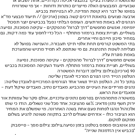
שהמשטרה פועלת בעיקר במבצעי אכיפה נקודתיים, אחת לשבוע או
שבועיים. המבצעים האלה מייצרים כותרות ודוחות - אך מי שמרוויח
בסופו של דבר היא קופת המדינה, לא הבטיחות בכביש.
ארבעה פצועים בתאונת דרכים קשה בצפון (ארכיון) // תיעוד מבצעי מד"א
הנהגים לא באמת מורתעים. העומס הבלתי נסבל בכבישים יוצר תסכול
יומיומי, ואנשים מחפשים "דרך לברוח" מהפקקים - עקיפה מסוכנת, נסיעה
בשוליים, חציית צומת ברמזור מתחלף - הכל כדי לחסוך עוד כמה דקות, גם
במחיר סיכון חייהם וחיי אחרים.
בתי המשפט קורסים תחת אלפי תיקי תעבורה, והענישה בפועל לא
מצליחה לשנות התנהגות. גם מי שנתפס, לא תמיד מרגיש שהמערכת
באמת סוגרת עליו.
אנשים מחפשים "דרך לברוח" מהפקקים - עקיפה מסוכנת, נסיעה
בשוליים, חציית צומת ברמזור מתחלף. תיעוד העקיפה המסוכנת בכביש
90 (ארכיון),צילום: צילום: דוברות המשטרה
הטלפון הנייד הינו הגורם המרכזי לאובדן שליטה
בתוך כל זה, הטלפון הנייד נשאר אחד הגורמים המרכזיים לאובדן שליטה:
נהגים מורידים את העיניים מהכביש, מאבדים נתיב, מאבדים שיקול דעת -
ומאבדים את הראש.
במשטרה מתמהמהים בפרסום נתונים עדכניים, אולם סקר של עמותת אור
ירוק חשף נתון מדאיג: 46% מהציבור, אחד מכל שני נשאלים, הודו כי שתו
אלכוהול ונהגו לפחות פעם אחת בשנה האחרונה. מי שמשלם את המחיר
הוא הציבור כולו - אזרחים שעולים לרכב בתקווה פשוטה להגיע בשלום
ממקום למקום.
נהג אוטובוס מסמס בטלפון בזמן נסיעה,צילום: צילום מסך - פייסבוק
"בכביש אין הזדמנות שנייה"