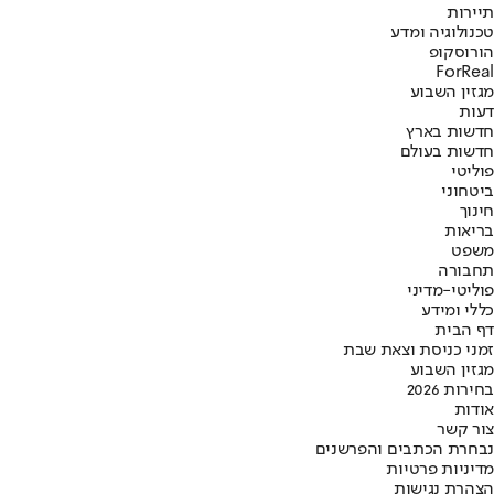
תיירות
טכנולוגיה ומדע
הורוסקופ
ForReal
מגזין השבוע
דעות
חדשות בארץ
חדשות בעולם
פוליטי
ביטחוני
חינוך
בריאות
משפט
תחבורה
פוליטי-מדיני
כללי ומידע
דף הבית
זמני כניסת וצאת שבת
מגזין השבוע
בחירות 2026
אודות
צור קשר
נבחרת הכתבים והפרשנים
מדיניות פרטיות
הצהרת נגישות