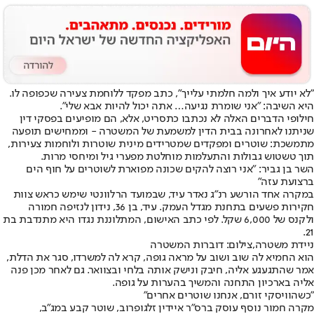
"לא יודע איך ולמה חלמתי עלייך", כתב מפקד ללוחמת צעירה שכפופה לו.
היא השיבה: "אני שומרת נגיעה… אתה יכול להיות אבא שלי".
חילופי הדברים האלה לא נכתבו כתסריט, אלא, הם מופיעים בפסקי דין
שניתנו לאחרונה בבית הדין למשמעת של המשטרה - וממחישים תופעה
מתמשכת: שוטרים ומפקדים שמטרידים מינית שוטרות ולוחמות צעירות,
תוך טשטוש גבולות והתעלמות מוחלטת מפערי גיל ומיחסי מרות.
השר בן גביר: ״אני רוצה להקים שכונה מפוארת לשוטרים על חוף הים
ברצועת עזה"
במקרה אחד הורשע רנ״ג נאדר עיד, שבמועד הרלוונטי שימש כראש צוות
חקירות פשעים בתחנת מגדל העמק. עיד, בן 36, נידון לנזיפה חמורה
ולקנס של 6,000 שקל. לפי כתב האישום, המתלוננת נגדו היא מתנדבת בת
21.
ניידת משטרה,צילום: דוברות המשטרה
הוא החמיא לה שוב ושוב על מראה גופה, קרא לה למשרדו, סגר את הדלת,
אמר שהתגעגע אליה, חיבק ונישק אותה בלחי ובצוואר. גם לאחר מכן פנה
אליה בארכיון התחנה והמשיך בהערות על גופה.
"כשהוויסקי זורם, אנחנו שוטרים אחרים"
מקרה חמור נוסף עוסק ברס״ר איידין זלגופרוב, שוטר קבע במג״ב,