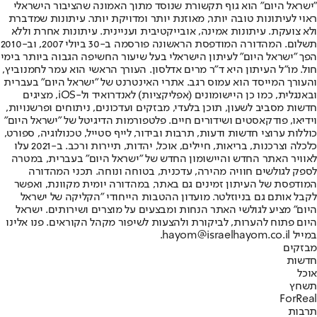
"ישראל היום" הוא גוף תקשורת שנוסד מתוך האמונה שהציבור הישראלי
ראוי לעיתונות טובה יותר, מאוזנת יותר ומדויקת יותר. עיתונות שמדברת
ולא צועקת. עיתונות אמינה, אובייקטיבית ועניינית. עיתונות אחרת וללא
תשלום. המהדורה המודפסת הראשונה פורסמה ב-30 ביולי 2007, וב-2010
הפך "ישראל היום" לעיתון הישראלי בעל שיעור החשיפה הגבוה ביותר בימי
חול. מו"ל העיתון היא ד"ר מרים אדלסון. העורך הראשי הוא עמר לחמנוביץ,
והעורך המייסד הוא עמוס רגב. אתרי האינטרנט של "ישראל היום" בעברית
ובאנגלית, כמו כן היישומונים (אפליקציות) לאנדרואיד ול-iOS, מציגים
חדשות מסביב לשעון, תוכן בלעדי, מבזקים ועדכונים, ניתוחים ופרשנויות,
וידיאו, פודקאסטים ושידורים חיים. פלטפורמות הדיגיטל של "ישראל היום"
כוללות ערוצי חדשות ודעות, תרבות ובידור, לייף סטייל, טכנולוגיה, ספורט,
כלכלה וצרכנות, בריאות, חיילים, אוכל, יהדות, תיירות ורכב. ב-2021 עלו
לאוויר האתר החדש והיישומון החדש של "ישראל היום" בעברית, במטרה
לספק לגולשים חוויה מהירה, עדכנית, בטוחה ונוחה. תכני המהדורה
המודפסת של העיתון זמינים גם באתר, במהדורה יומית מקוונת, ואפשר
לקבל אותם גם בניוזלטר. מועדון ההטבות הייחודי "הקליקה של ישראל
היום" מציע לגולשי האתר הנחות ומבצעים על מוצרים ושירותים. ישראל
היום פתוח להערות, לביקורת ולהצעות לשיפור מקהל הקוראים. פנו אלינו
במייל hayom@israelhayom.co.il.
מבזקים
חדשות
אוכל
תשחץ
ForReal
תרבות