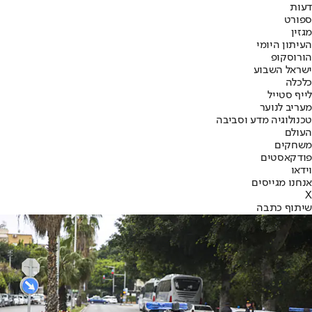
דעות
ספורט
מגזין
העיתון היומי
הורוסקופ
ישראל השבוע
כלכלה
לייף סטייל
מעריב לנוער
טכנולוגיה מדע וסביבה
העולם
משחקים
פודקאסטים
וידאו
אנחנו מגייסים
X
שיתוף כתבה