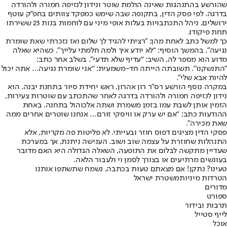
שהורשע בהתנהגות שאינה הולמת שוטר ונידון לנזיפה חמורה ולהורדה
בדרגה. לפי פסק הדין, בתקופה שבה שימש כמפקד צוותים בחפ״ק עוטף
ירושלים, ניהל התכתבויות בעלות אופי מיני עם לוחמות בנות 23 ששירתו
תחת פיקודו.
כך למשל כתב לאחת מהן: "רציתי להגיד לך שלום ואז נזכרתי שאת שומרת
נגיעה". בהמשך הוסיף: “לא יודע איך ולמה חלמתי עלייך”. כשהיא שאלה
מדוע הוא מספר לה, השיב: “עדיף שלא תדעי”. בשלב אחר כתב:
"התנשקנו". תשובתה הייתה חד-משמעית: “אני שומרת נגיעה… אתה יכול
להיות אבא שלי”.
במקרה נוסף הורשע רס"ר רון אהרון, ראש יחידת סיור בתחנת יבנה. הוא
נידון לנזיפה חמורה ולהורדה בדרגה לאחר שהתכתב עם שוטרות צעירות,
הזמין אותן לשבת עמו בזמן משמרת ושתה אלכוהול בתחנה. באחת
ההודעות כתב: “אם יש ערק או וויסקי זורם… אנחנו שוטרים אחרים ממה
שאת מכירה”.
פסקי הדין מציגים דפוס חוזר ובעייתי. לא פליטות פה מקריות, אלא
התנהלות שחוזרת על עצמה שוב ושוב. הענישה ניתנת, אך במערכת
שעדיין מתקשה לבלום את התופעה, השאלה הגדולה היא האם מדובר
בעונשים מרתיעים או בצורך לסמן וי ולעבור הלאה.
טעינו? נתקן! אם מצאתם טעות בכתבה, נשמח שתשתפו אותנו
הטרדות מיניות
משטרת ישראל
מדורים
ספורט
תרבות ובידור
לייף סטייל
אוכל