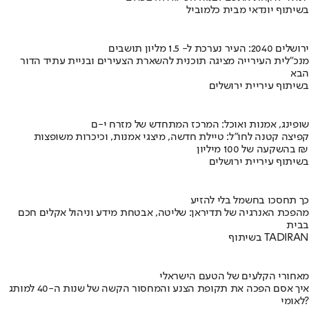
בשיתוף יונדאי מבית כלמוביל
ירושלים 2040: העיר נערכת ל- 1.5 מליון תושבים
מנכ"לית העירייה מציגה תוכנית להשארת הצעירים ובניית עתיד הדור
הבא
בשיתוף עיריית ירושלים
שופינג, אמנות ואוכל: המרכז המתחדש של מזרח י-ם
קפיצה קטנה לחו"ל: טיילת חדשה, מיצגי אמנות, וכיכרות משופצות
בהשקעה של 100 מיליון ₪
בשיתוף עיריית ירושלים
כך תחסכו בחשמל בלי להזיע
מהפכת האנרגיה של תדיראן: שליטה, אבטחת מידע וניהול אקלים חכם
בבית
בשיתוף TADIRAN
מאחורי הקלעים של הטעם הישראלי
איך אסם הפכה את תקופת הצנע והמחסור הקשה של שנות ה-40 למותג
לאומי?