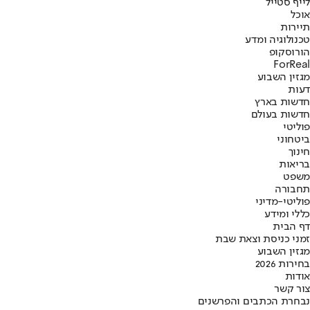
לייף סטייל
אוכל
תיירות
טכנולוגיה ומדע
הורוסקופ
ForReal
מגזין השבוע
דעות
חדשות בארץ
חדשות בעולם
פוליטי
ביטחוני
חינוך
בריאות
משפט
תחבורה
פוליטי-מדיני
כללי ומידע
דף הבית
זמני כניסת וצאת שבת
מגזין השבוע
בחירות 2026
אודות
צור קשר
נבחרת הכתבים והפרשנים