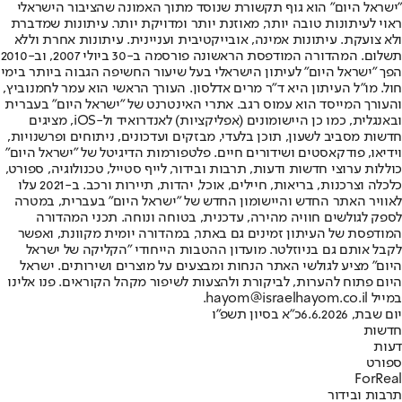
"ישראל היום" הוא גוף תקשורת שנוסד מתוך האמונה שהציבור הישראלי
ראוי לעיתונות טובה יותר, מאוזנת יותר ומדויקת יותר. עיתונות שמדברת
ולא צועקת. עיתונות אמינה, אובייקטיבית ועניינית. עיתונות אחרת וללא
תשלום. המהדורה המודפסת הראשונה פורסמה ב-30 ביולי 2007, וב-2010
הפך "ישראל היום" לעיתון הישראלי בעל שיעור החשיפה הגבוה ביותר בימי
חול. מו"ל העיתון היא ד"ר מרים אדלסון. העורך הראשי הוא עמר לחמנוביץ,
והעורך המייסד הוא עמוס רגב. אתרי האינטרנט של "ישראל היום" בעברית
ובאנגלית, כמו כן היישומונים (אפליקציות) לאנדרואיד ול-iOS, מציגים
חדשות מסביב לשעון, תוכן בלעדי, מבזקים ועדכונים, ניתוחים ופרשנויות,
וידיאו, פודקאסטים ושידורים חיים. פלטפורמות הדיגיטל של "ישראל היום"
כוללות ערוצי חדשות ודעות, תרבות ובידור, לייף סטייל, טכנולוגיה, ספורט,
כלכלה וצרכנות, בריאות, חיילים, אוכל, יהדות, תיירות ורכב. ב-2021 עלו
לאוויר האתר החדש והיישומון החדש של "ישראל היום" בעברית, במטרה
לספק לגולשים חוויה מהירה, עדכנית, בטוחה ונוחה. תכני המהדורה
המודפסת של העיתון זמינים גם באתר, במהדורה יומית מקוונת, ואפשר
לקבל אותם גם בניוזלטר. מועדון ההטבות הייחודי "הקליקה של ישראל
היום" מציע לגולשי האתר הנחות ומבצעים על מוצרים ושירותים. ישראל
היום פתוח להערות, לביקורת ולהצעות לשיפור מקהל הקוראים. פנו אלינו
במייל hayom@israelhayom.co.il.
יום שבת, 6.6.2026
כ"א בסיון תשפ"ו
חדשות
דעות
ספורט
ForReal
תרבות ובידור