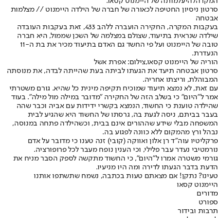
המקרה
להיעלמותה של היימנוט קסאו
.
סרטון ניסיון החטיפה לכאורה של חברה של הילדה היימנוט // מצלמות
אבטחה
בעקבות המקרה, החקירה הועברה ללהב 433, זאת בעקבות העובדה
שילדה שנראית בתיעוד, שצולם במצלמה של השכן שממול, היא חברה
טובה של היימנוט ועל פי החשד גם האדם בתיעוד מכיר את בת ה-11
הנעדרת.
הוריה של היימנוט קסאו,צילום: אפרת אשל
סרטון אבטחה תיעד את הגעתו לביתה בעת שהייתה לבדה, את מנוסתה
המבוהלת, וריצתו אחריה.
עם זאת, לא נמצא תיעוד שמוכיח תקיפה מינית כל שהיא. גורם משטרתי
אמר ל"היום" כי בשלב הזה של החקירה ״מדובר במילה מול מילה״. בעוד
שהילדה טוענת כי החשוד, הנמצא בקשרי ידידות עם אביה וכבר שהה
בעבר בביתם, ניסה לגעת בה, גרסתו של החשוד היא שהגיע לבית
המשפחה מבלי שידע שההורים אינם בבית, וכשהילדה פתחה במנוסה,
נבהל ורץ מהמקום ללא כוונה לפגוע בה.
פרקליטיו עוה"ד רן אלון ואווקה (קובי) זנה טענו כי מדובר על אדם
נורמטיבי נעדר עבר פלילי, וכי הענין נופח מעבר לכל פרופורציה.
גורמי משטרה אמרו ל"היום", כי החשוד מתקשה לספק הסבר מניח את
הדעת בדבר הגעתו לדירה ומה היו מניעיו.
טעינו? נתקן! אם מצאתם טעות בכתבה, נשמח שתשתפו אותנו
היימנוט קסאו
מדורים
ספורט
תרבות ובידור