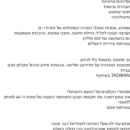
מדיניות פרטיות
הצהרת נגישות
תנאי שימוש
כדאי
להכיר
שופינג, אמנות ואוכל: המרכז המתחדש של מזרח י-ם
קפיצה קטנה לחו"ל: טיילת חדשה, מיצגי אמנות, וכיכרות משופצות
בהשקעה של 100 מיליון ₪
בשיתוף עיריית ירושלים
כך תחסכו בחשמל בלי להזיע
מהפכת האנרגיה של תדיראן: שליטה, אבטחת מידע וניהול אקלים חכם
בבית
בשיתוף TADIRAN
מאחורי הקלעים של הטעם הישראלי
איך אסם הפכה את תקופת הצנע והמחסור הקשה של שנות ה-40 למותג
לאומי?
בשיתוף אסם
אתם עוד לא שם? הטיסה למונדיאל כבר יצאה
יונדאי לוקחת אתכם לבמה הכי גדולה בעולם