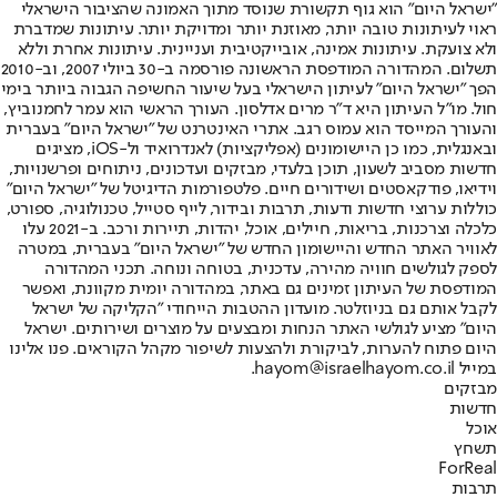
"ישראל היום" הוא גוף תקשורת שנוסד מתוך האמונה שהציבור הישראלי
ראוי לעיתונות טובה יותר, מאוזנת יותר ומדויקת יותר. עיתונות שמדברת
ולא צועקת. עיתונות אמינה, אובייקטיבית ועניינית. עיתונות אחרת וללא
תשלום. המהדורה המודפסת הראשונה פורסמה ב-30 ביולי 2007, וב-2010
הפך "ישראל היום" לעיתון הישראלי בעל שיעור החשיפה הגבוה ביותר בימי
חול. מו"ל העיתון היא ד"ר מרים אדלסון. העורך הראשי הוא עמר לחמנוביץ,
והעורך המייסד הוא עמוס רגב. אתרי האינטרנט של "ישראל היום" בעברית
ובאנגלית, כמו כן היישומונים (אפליקציות) לאנדרואיד ול-iOS, מציגים
חדשות מסביב לשעון, תוכן בלעדי, מבזקים ועדכונים, ניתוחים ופרשנויות,
וידיאו, פודקאסטים ושידורים חיים. פלטפורמות הדיגיטל של "ישראל היום"
כוללות ערוצי חדשות ודעות, תרבות ובידור, לייף סטייל, טכנולוגיה, ספורט,
כלכלה וצרכנות, בריאות, חיילים, אוכל, יהדות, תיירות ורכב. ב-2021 עלו
לאוויר האתר החדש והיישומון החדש של "ישראל היום" בעברית, במטרה
לספק לגולשים חוויה מהירה, עדכנית, בטוחה ונוחה. תכני המהדורה
המודפסת של העיתון זמינים גם באתר, במהדורה יומית מקוונת, ואפשר
לקבל אותם גם בניוזלטר. מועדון ההטבות הייחודי "הקליקה של ישראל
היום" מציע לגולשי האתר הנחות ומבצעים על מוצרים ושירותים. ישראל
היום פתוח להערות, לביקורת ולהצעות לשיפור מקהל הקוראים. פנו אלינו
במייל hayom@israelhayom.co.il.
מבזקים
חדשות
אוכל
תשחץ
ForReal
תרבות