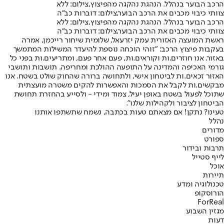
הרכב הבוער בנהלל. הנהגת נהקגה מהפיצוץ,צילום: ללא
צוותי כיבוי מכבים את הרכב הבוער,צילום: דוברות כב"ה
הרכב הבוער בנהלל. הנהגת נהקגה מהפיצוץ,צילום: ללא
צוותי כיבוי מכבים את הרכב הבוער,צילום: דוברות כב"ה
ראשת המועצה האזורית עמק יזרעאל, שלומית שיחור רייכמן, אמרה
בעקבות פיצוץ הרכב: "זוהי הוכחה נוספת להיעדר המשילות המתמשך
באזור. אנו חוזרים.ות וקוראים.ות, פעם אחר פעם, ומתריעים.ות בפני כל
גורמי האכיפה והמדינה על התופעה ההולכת ומחריפה. תושבות ותושבי
האזור זכאים.ות לביטחון אישי, ולתחושה ברורה שהחוק שולט בשטח. אנו
מבקשים.ות לקבל את הסמכות והאפשרות להקים משטרה מועצתית
שתוכל לפעול בשטח באופן יעיל, צמוד ומידי - ולסייע בהחזרת תחושת
הביטחון לציבור ולקהילות שלנו".
טעינו? נתקן! אם מצאתם טעות בכתבה, נשמח שתשתפו אותנו
נהלל
מדורים
ספורט
תרבות ובידור
לייף סטייל
אוכל
תיירות
טכנולוגיה ומדע
הורוסקופ
ForReal
מגזין השבוע
דעות