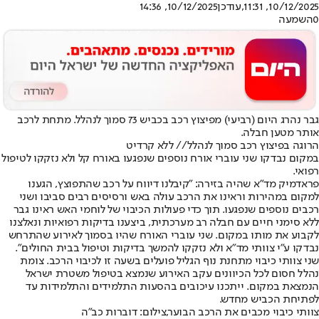
10/12/2025, 11:31
,עודכן
10/12/2025, 14:36
0
השמעה
גבר נהרג היום (רביעי) מפיצוץ רכב בכביש 73 סמוך לנהלל. מתחת לרכב
אותר מטען חבלה.
הרוגה בפיצוץ רכב סמוך לנהלל// ללא קרדיט
במקום נבדקו שני עוברי אורח נוספים שנפגעו באורח קל ולא נזקקו לטיפול
רפואי.
פראדמיק מד"א שהיה בזירה: "קיבלנו דיווח על רכב שהתפוצץ, הגענו
למקום במהירות וראינו את הרכב עולה באש ורסיסים רבים סביבו ושני
רכבים נוספים שנפגעו. תוך כדי פעולות הכיבוי של לוחמי האש ראינו גבר
ללא סימני חיים עם חבלה רב מערכתית, ביצענו בדיקות רפואיות ונאלצנו
לקבוע את מותו במקום. שני עוברי האורח שהיו בסמוך לאירוע שהתרחש
נבדקו ע"י צוותי מד"א ולא נזקקו להמשך בדיקות וטיפול בבית החולים".
שני צוותי כיבוי מתחנת נוף הגליל פועלים בשעה זו לכיבוי הרכב. צומת
נהלל חסום לכל הכיוונים עקב האירוע שנמצא בטיפול משטרת ישראל
הנמצאת במקום. ייתכנו עיכובים בהסעות התלמידים והתלמידות עד
לפתיחת הכביש מחדש.
צוותי כיבוי מכבים את הרכב הבוער,צילום: דוברות כב"ה